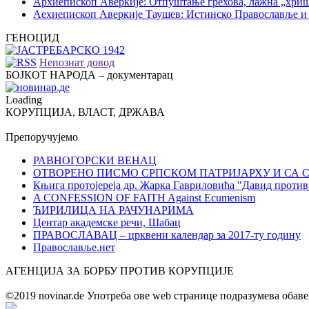
Архиепископ Аверкије: Отпуштање грехова, лажна „хри
Аехиепископ Аверкије Таушев: Истинско Православље и
ГЕНОЦИД
Непознат довод
БОЈКОТ НАРОДА – документарац
Loading
КОРУПЦИЈА, ВЛАСТ, ДРЖАВА
Препоручујемо
РАВНОГОРСКИ ВЕНАЦ
ОТВОРЕНО ПИСМО СРПСКОМ ПАТРИЈАРХУ И СА 
Књига протојереја др. Жарка Гавриловића "Давид против
A CONFESSION OF FAITH Against Ecumenism
ЋИРИЛИЦА НА РАЧУНАРИМА
Центар академске речи, Шабац
ПРАВОСЛАВАЦ – црквени календар за 2017-ту годину
Православље.нет
АГЕНЦИЈА ЗА БОРБУ ПРОТИВ КОРУПЦИЈЕ
©2019 novinar.de Употреба ове wеb странице подразумева обав