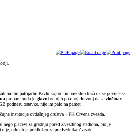
riji.
isali molbu patrijarhu Pavlu kojom on navodno traži da se povuče sa
ata
propao, onda je
glavni
od njih po onoj drevnoj da se
zločinac
GB podnesu ostavke, nije im palo na pamet.
ajne institucije ovdašnjeg društva – FK Crvena zvezda.
bal nego placevi za gradnju pored Zvezdinog stadiona, bio je
ali nije, odmah je predložen za predsednika Zvezde.