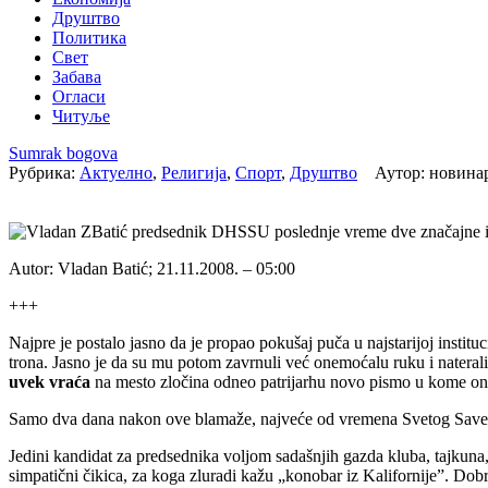
Друштво
Политика
Свет
Забава
Огласи
Читуље
Sumrak bogova
Рубрика:
Актуелно
,
Религија
,
Спорт
,
Друштво
Аутор: новина
U poslednje vreme dve značajne ins
Autor: Vladan Batić; 21.11.2008. – 05:00
+++
Najpre je postalo jasno da je propao pokušaj puča u najstarijoj institu
trona. Jasno je da su mu potom zavrnuli već onemoćalu ruku i naterali 
uvek vraća
na mesto zločina odneo patrijarhu novo pismo u kome on
Samo dva dana nakon ove blamaže, najveće od vremena Svetog Save do
Jedini kandidat za predsednika voljom sadašnjih gazda kluba, tajkuna,
simpatični čikica, za koga zluradi kažu „konobar iz Kalifornije”. Dobr