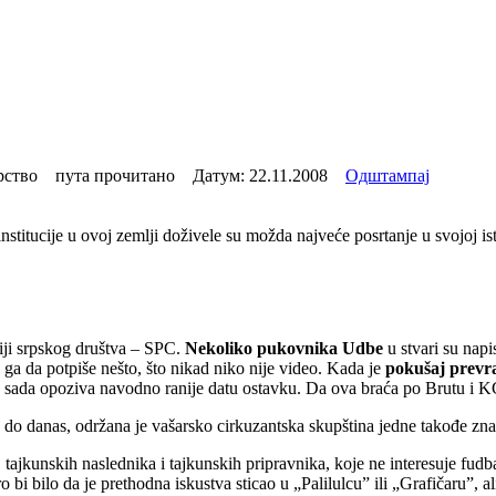
рство пута прочитано Датум:
22.11.2008
Одштампај
titucije u ovoj zemlji doživele su možda najveće posrtanje u svojoj isto
ciji srpskog društva – SPC.
Nekoliko pukovnika Udbe
u stvari su nap
ga da potpiše nešto, što nikad niko nije video. Kada je
pokušaj prevr
 sada opoziva navodno ranije datu ostavku. Da ova braća po Brutu i K
 danas, održana je vašarsko cirkuzantska skupština jedne takođe znač
 tajkunskih naslednika i tajkunskih pripravnika, koje ne interesuje fud
o bi bilo da je prethodna iskustva sticao u „Palilulcu” ili „Grafičaru”, 