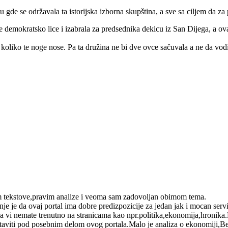
u gde se održavala ta istorijska izborna skupština, a sve sa ciljem da 
e demokratsko lice i izabrala za predsednika dekicu iz San Dijega, a o
e koliko te noge nose. Pa ta družina ne bi dve ovce sačuvala a ne da v
jem tekstove,pravim analize i veoma sam zadovoljan obimom tema.
jenje je da ovaj portal ima dobre predizpozicije za jedan jak i mocan ser
va vi nemate trenutno na stranicama kao npr.politika,ekonomija,hronika.P
staviti pod posebnim delom ovog portala.Malo je analiza o ekonomiji,B