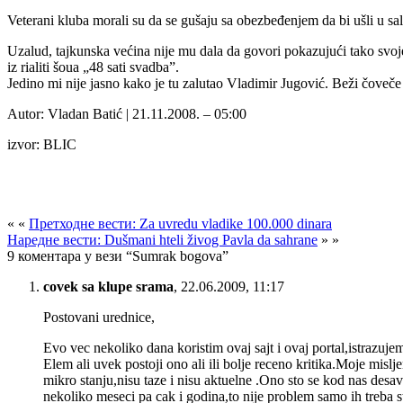
Veterani kluba morali su da se gušaju sa obezbeđenjem da bi ušli u sal
Uzalud, tajkunska većina nije mu dala da govori pokazujući tako svoj
iz rialiti šoua „48 sati svadba”.
Jedino mi nije jasno kako je tu zalutao Vladimir Jugović. Beži čoveč
Autor: Vladan Batić | 21.11.2008. – 05:00
izvor: BLIC
« «
Претходне вести: Za uvredu vladike 100.000 dinara
Наредне вести: Dušmani hteli živog Pavla da sahrane
» »
9 коментара у вези “Sumrak bogova”
covek sa klupe srama
,
22.06.2009, 11:17
Postovani urednice,
Evo vec nekoliko dana koristim ovaj sajt i ovaj portal,istrazu
Elem ali uvek postoji ono ali ili bolje receno kritika.Moje misl
mikro stanju,nisu taze i nisu aktuelne .Ono sto se kod nas desa
nekoliko meseci pa cak i godina,to nije problem samo ih treba 