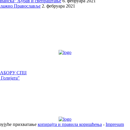
шћанска“ љубав и свепраштање
6. фебруара 2021
 лажно Православље
2. фебруара 2021
САБОРУ СПЦ
 Голијата"
езујуће прихватање
копирајта и правила коришћења
-
Impresum