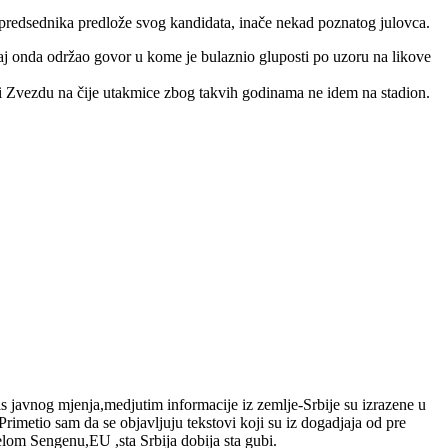
za predsednika predlože svog kandidata, inače nekad poznatog julovca.
vaj onda održao govor u kome je bulaznio gluposti po uzoru na likove
odi Zvezdu na čije utakmice zbog takvih godinama ne idem na stadion.
vis javnog mjenja,medjutim informacije iz zemlje-Srbije su izrazene u
rimetio sam da se objavljuju tekstovi koji su iz dogadjaja od pre
elom Sengenu,EU ,sta Srbija dobija sta gubi.