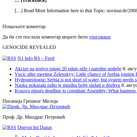
… [Trackback]
[…] Read More Information here to that Topic: novinar.de/20
Пошаљите коментар
Да би сте послали коментар морате бити
улоговани
GENOCIDE REVEALED
N1 Info RS – Feed
Akcize na gorivo ostaju 20 odsto niže i naredne nedelje
8. авг
Vucic after meeting Zelenskyy: Little chance of Serbia joining 
Hydrogeologist: Serbia is not short of water, but system needs 
Nauka pokazala zašto je muziku bolje slušati u društvu
8. авгу
Kosovo misses deadline to constitute Assembly: What happens
Писанија Грешног Милоја
Проф. Др. Миодраг Петровић
Dnevni list Danas