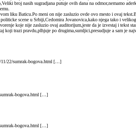
o,Veliki broj nasih sugradjana putuje ovih dana na odmor,nemamo aderk
 temu.
om liku Baticu.Po meni on nije zasluzio ovde ovo mesto i ovaj tekst.Ba
je politicke scene u Srbiji,Cedomira Jovanovica,kako njega tako i veli
renje koje nije zasluzio ovaj auditorijum,jeste da je izvestaj i tekst sta
 taj koji trazi pravdu,plhjuje po drugima,sumljici,presudjuje a sam je n
08/11/22/sumrak-bogova.html […]
2/sumrak-bogova.html […]
2/sumrak-bogova.html […]