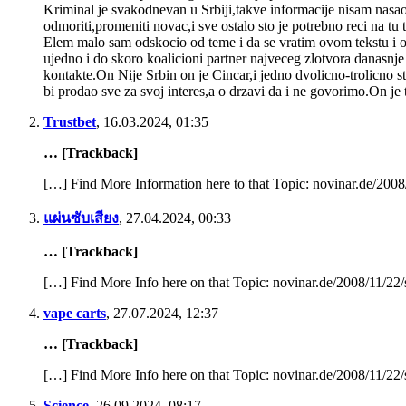
Kriminal je svakodnevan u Srbiji,takve informacije nisam nasa
odmoriti,promeniti novac,i sve ostalo sto je potrebno reci na tu
Elem malo sam odskocio od teme i da se vratim ovom tekstu i ov
ujedno i do skoro koalicioni partner najveceg zlotvora danasn
kontakte.On Nije Srbin on je Cincar,i jedno dvolicno-trolicno stvo
bi prodao sve za svoj interes,a o drzavi da i ne govorimo.On je
Trustbet
,
16.03.2024, 01:35
… [Trackback]
[…] Find More Information here to that Topic: novinar.de/20
แผ่นซับเสียง
,
27.04.2024, 00:33
… [Trackback]
[…] Find More Info here on that Topic: novinar.de/2008/11/2
vape carts
,
27.07.2024, 12:37
… [Trackback]
[…] Find More Info here on that Topic: novinar.de/2008/11/2
Science
,
26.09.2024, 08:17