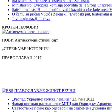
Šta Marko Đurić kaže o susretu Vučić- Zelenski?
Ministarstvo: Evropska komisija potvrdila da je Srbija unapredi
SafeJournalists: Hitno identifikovati i kazniti osobe koje prete 
O čemu su pričali Vučić i Zelenski: ‘Evropski put, teritorijalni in
Jovina gimnazija i crkva
КРОТКИ ЛАФОВИ!
НОВИ Антиекуменистички сајт
„СТРЕЉАЊЕ ИСТОРИЈЕ“
ПРАВОСЛАВАЦ 2017
ПРАВОСЛАВЉЕ ЖИВОТ ВЕЧНИ
„Распад Украјине: српска лекција“
23. јуна 2022
Фанар признао расколничку МПЦ као Охридску Архиепи
Светоотачке поуке као одговори на савремена духовна п