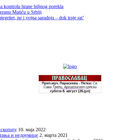
la kontrolu hrane biljnog porekla
Veranu Matiću u Srbiji
tegritet, ne i vojna saradnja – dok traje rat’
скопију
10. маја 2022
итања и недоумице
2. марта 2021