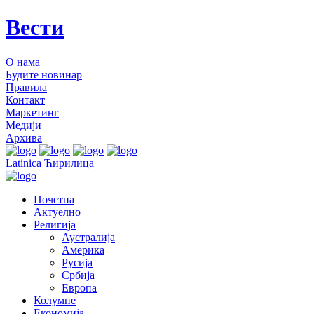
Вести
О нама
Будите новинар
Правила
Контакт
Маркетинг
Медији
Архива
Latinica
Ћирилица
Почетна
Актуелно
Религија
Аустралија
Америка
Русија
Србија
Европа
Колумне
Економија