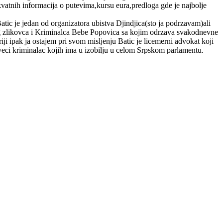
vatnih informacija o putevima,kursu eura,predloga gde je najbolje
tic je jedan od organizatora ubistva Djindjica(sto ja podrzavam)ali
kog zlikovca i Kriminalca Bebe Popovica sa kojim odrzava svakodnevne
riji ipak ja ostajem pri svom misljenju Batic je licemerni advokat koji
ajveci kriminalac kojih ima u izobilju u celom Srpskom parlamentu.