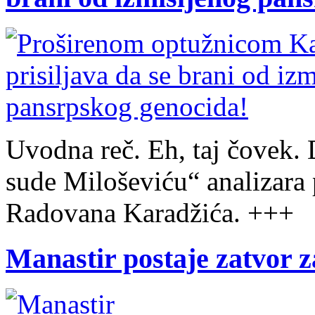
Uvodna reč. Eh, taj čovek. 
sude Miloševiću“ analizara 
Radovana Karadžića. +++
Manastir postaje zatvor z