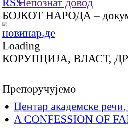
Непознат довод
БОЈКОТ НАРОДА – докум
Loading
КОРУПЦИЈА, ВЛАСТ, Д
Препоручујемо
Центар академске речи
A CONFESSION OF FAI