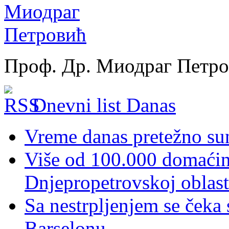
Проф. Др. Миодраг Петр
Dnevni list Danas
Vreme danas pretežno sun
Više od 100.000 domaćins
Dnjepropetrovskoj oblast
Sa nestrpljenjem se čeka
Barselonu