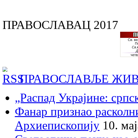
ПРАВОСЛАВАЦ 2017
ПРАВОСЛАВЉЕ ЖИВ
„Распад Украјине: српс
Фанар признао раскол
Архиепископију
10. ма