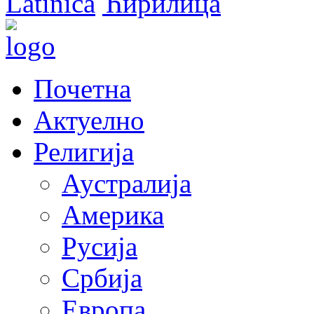
Latinica
Ћирилица
Почетна
Актуелно
Религија
Аустралија
Америка
Русија
Србија
Европа