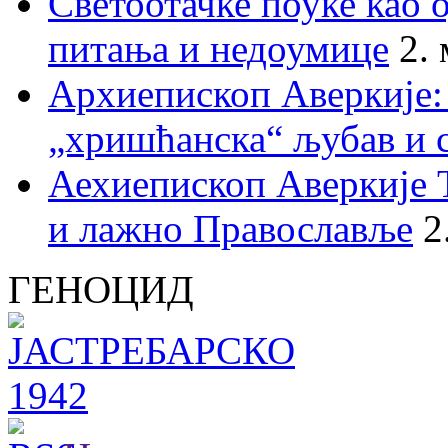
Светоотачке поуке као 
питања и недоумице
2.
Архиепископ Аверкије:
„хришћанска“ љубав и 
Аехиепископ Аверкије 
и лажно Православље
2
ГЕНОЦИД