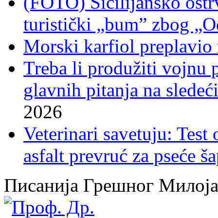
(FOTO) Sicilijansko ostrv
turistički „bum” zbog „O
Morski karfiol preplavio
Treba li produžiti vojnu
glavnih pitanja na sledeći
2026
Veterinari savetuju: Test
asfalt prevruć za pseće š
Писанија Грешног Милој