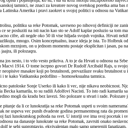
g opisa i pojasnjenja, ko su, i sta su kroz istoriju bili,upotrebio najve
ikanskoj tamnici, ne znaci za kreatore novog svetskog poretka ama bas n
da Latinska Amerika i pravi zaokret u svojoj politici u odnosu na Vatika
trolisu, politiku sa reke Potomak, savrseno po nihovoj definiciji ne z
 ce se posluziti na isti nacin kao sto se Adolf kaplar posluzio sa to
tacno cifre, ali negde oko 50 ili vise hiljada svojuh vojnika. Hrvati ne
razlikuju, mnogo. Osim konceptualno, inace ideja je ista. To Holbruk od
kom mrznjom, on u jednom momentu postaje eksplicitan i jasan, pa na kr
jaajra, ili polozaqra.
a jos nesto, i to vrlo vesto prikriva. A to je da Hrvati u odnosu na Srbe
 u Macvi 1914. O tome iscrpno govori Dr Rudolf Arcibald Rajs, u svojoj
e neopisive masakre koji po brutalnosti, prevazilaze svaku brutalnost u i
ji i te kako Vatikanska pedofilno – homoseksualna tamnica.
cno patoloske Sonje Userko ili kako li vec, nije nikava neobicnost. Njom
dila Becka kamarila, to su radili Adolfovi Nacisti. To isto radi kamarila 
edino mogli da kradu bez lavezi. Sto polozare u stvari i rade. Polozare je
 je pitanje da li ce lunokratija sa reke Potomak uspeti u svoim namerama
omak ne uspeva vec punih dvadeste godina permanentnog rata da promeni 
oj fazi lunokratskog pohoda na svet. U istoriji sve ima svoj pocetak i 
u odnosu na danasnje lunokrate sa reke Potomak, zavrsiti onako neslavn
lf je sebi suprotstavio, ekvivalentan malo samo umereniji fanatizam, i