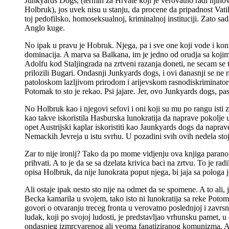
Junkyards Dogs, (termin za Hrvate koji je verovatno radi njihovo
Holbruk), jos uvek nisu u stanju, da procene da pripadnost Vat
toj pedofilsko, homoseksualnoj, kriminalnoj instituciji. Zato sa
Anglo kuge.
No ipak u pravu je Hobruk. Njega, pa i sve one koji vode i kon
dominacija. A marva sa Balkana, im je jedno od orudja sa kojim
Adolfu kod Staljingrada na zrtveni razanja doneti, ne secam se 
prilozili Bugari. Ondasnji Junkyards dogs, i ovi danasnji se ne 
patoloskom lazljivom prirodom i arijevskom rasnodiskriminators
Potomak to sto je rekao. Psi jajare. Jer, ovo Junkyards dogs, pas 
No Holbruk kao i njegovi sefovi i oni koji su mu po rangu isti zn
kao takve iskoristila Hasburska lunokratija da naprave pokolje
opet Austrijski kaplar iskoristiti kao Jaunkyards dogs da naprav
Nemackih Jevreja u istu svrhu. U pozadini svih ovih nedela sto
Zar to nije ironij? Tako da po mome vidjenju ova knjiga paranoi
prihvati. A to je da se sa dzelata krivica baci na zrtvu. To je ra
opisa Holbruk, da nije lunokrata poput njega, bi jaja sa pologa j
Ali ostaje ipak nesto sto nije na odmet da se spomene. A to ali,
Becka kamarila u svojem, tako isto ni lunokratija sa reke Pot
govori o otvaranju treceg fronta u verovatno poslednjoj i zavrsn
ludak, koji po svojoj ludosti, je predstavljao vrhunsku pamet, 
ondasnjeg izmrcvarenog ali veoma fanatiziranog komunizma, Ado