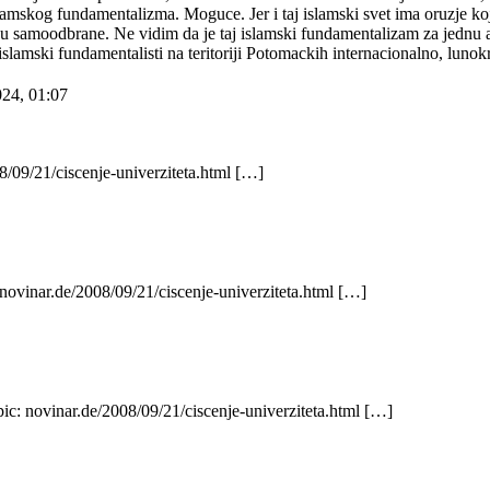
 islamskog fundamentalizma. Moguce. Jer i taj islamski svet ima oruzje k
ju samoodbrane. Ne vidim da je taj islamski fundamentalizam za jednu 
islamski fundamentalisti na teritoriji Potomackih internacionalno, lunok
024, 01:07
/09/21/ciscenje-univerziteta.html […]
novinar.de/2008/09/21/ciscenje-univerziteta.html […]
ic: novinar.de/2008/09/21/ciscenje-univerziteta.html […]