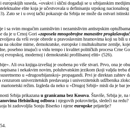
uropskijih suseda, «ovakvi i slični događaji se u srbijanskim medijima
telektualne elite koja je učestvovala u definisanju srpskog nacionalno
493). Zato se i u ovoj tački pokazuje da Srbija ne može da ostvari isti
 je i sa svim mogućim zamislivim i nezamislivim antisrpskim optužbam
e da je u Crnoj Gori
«zaposela mnogobrojne manastire proglašavajuć
ozvoljava da vrši svoje obrede u pravoslavnim hramovima koji su bili 
izma na okolne mirne, demokratske, europske i multukulturne zemlje, ko
erealne, posebno imajući u vidu tempo i kvalitet političkih procesa Cr
oj evropskoj, modernoj i demokratski profilisanoj eliti» (526).
ije». Ali ova knjiga-izveštaj je osobena po više stvari. Prvo, ona je ob
e napisana i nekakvim novim, poluhrvatskim jezikom (koji valjda treba 
susretnemo u «drugosrbijanskoj» propagandi. Prvi je direktan zahtev da se
a cenzurom univerzitetskih predavanja i univerzitetskih udžbenika zloko
marionetski režim. Izgleda da neko u «Drugoj Srbiji» misli da je bar j
vnosti Srbija prikazana
u granicama bez Kosova
. Štaviše, Srbija je, na
lanovima Helsinškog odbora
i njegovih pokrovitelja, sledeći na redu?
koja bi zadovoljila Sonju Biserko i njene
europske
prijatelje?
-54.