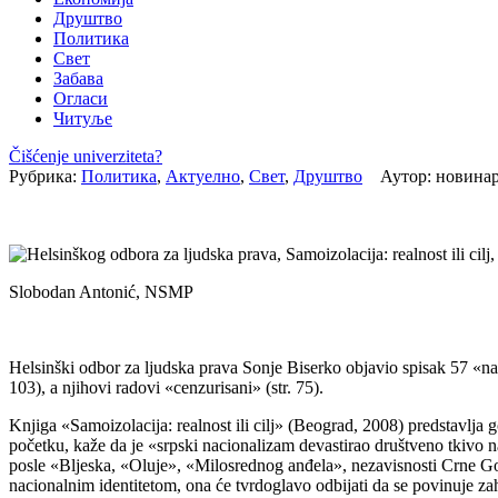
Друштво
Политика
Свет
Забава
Огласи
Читуље
Čišćenje univerziteta?
Рубрика:
Политика
,
Актуелно
,
Свет
,
Друштво
Аутор: новинар
Slobodan Antonić, NSMP
Helsinški odbor za ljudska prava Sonje Biserko objavio spisak 57 «nac
103), a njihovi radovi «cenzurisani» (str. 75).
Knjiga «Samoizolacija: realnost ili cilj» (Beograd, 2008) predstavlja 
početku, kaže da je «srpski nacionalizam devastirao društveno tkivo na
posle «Bljeska, «Oluje», «Milosrednog anđela», nezavisnosti Crne Go
nacionalnim identitetom, ona će tvrdoglavo odbijati da se povinuje 