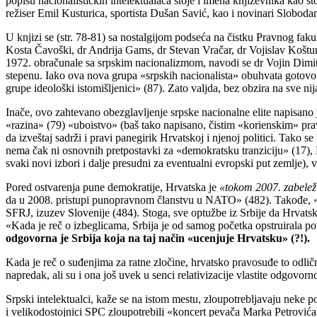
popisu nacionalističkih intelektualaca stoje i imena književnika kao
režiser Emil Kusturica, sportista Dušan Savić, kao i novinari Slobod
U knjizi se (str. 78-81) sa nostalgijom podseća na čistku Pravnog faku
Kosta Čavoški, dr Andrija Gams, dr Stevan Vračar, dr Vojislav Koštun
1972. obračunale sa srpskim nacionalizmom, navodi se dr Vojin Dimitrij
stepenu. Iako ova nova grupa «srpskih nacionalista» obuhvata gotovo 
grupe ideološki istomišljenici» (87). Zato valjda, bez obzira na sve nij
Inače, ovo zahtevano obezglavljenje srpske nacionalne elite napisan
«razina» (79) «uboistvo» (baš tako napisano, čistim «korienskim» pravo
da izveštaj sadrži i pravi panegirik Hrvatskoj i njenoj politici. Tako s
nema čak ni osnovnih pretpostavki za «demokratsku tranziciju» (17), 
svaki novi izbori i dalje presudni za eventualni evropski put zemlje),
Pored ostvarenja pune demokratije, Hrvatska je
«tokom 2007. zabeleži
da u 2008. pristupi punopravnom članstvu u NATO» (482). Takođe, «n
SFRJ, izuzev Slovenije (484). Stoga, sve optužbe iz Srbije da Hrvatsk
«Kada je reč o izbeglicama, Srbija je od samog početka opstruirala po
odgovorna je Srbija koja na taj način «ucenjuje Hrvatsku» (?!).
Kada je reč o suđenjima za ratne zločine, hrvatsko pravosuđe to odlič
napredak, ali su i ona još uvek u senci relativizacije vlastite odgovor
Srpski intelektualci, kaže se na istom mestu, zloupotrebljavaju neke
i velikodostojnici SPC zloupotrebili «koncert pevača Marka Petrovića