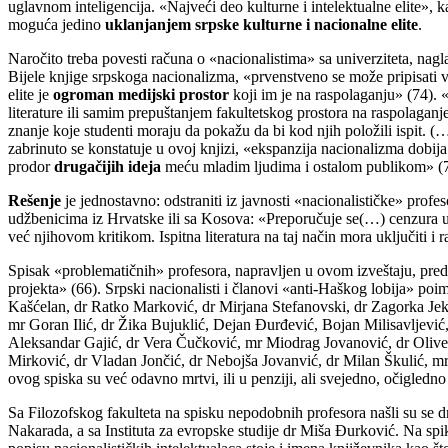
uglavnom inteligencija. «Najveći deo kulturne i intelektualne elite»
moguća jedino
uklanjanjem srpske kulturne i nacionalne elite
.
Naročito treba povesti računa o «nacionalistima» sa univerziteta, nagl
Bijele knjige srpskoga nacionalizma, «prvenstveno se može pripisati
elite je
ogroman medijski prostor
koji im je na raspolaganju» (74).
literature ili samim prepuštanjem fakultetskog prostora na raspolaganj
znanje koje studenti moraju da pokažu da bi kod njih položili ispit. (
zabrinuto se konstatuje u ovoj knjizi, «ekspanzija nacionalizma dobij
prodor
drugačijih ideja
meću mladim ljudima i ostalom publikom» (7
Rešenje
je jednostavno: odstraniti iz javnosti «nacionalističke» profes
udžbenicima iz Hrvatske ili sa Kosova: «Preporučuje se(…) cenzura udž
već njihovom kritikom. Ispitna literatura na taj način mora uključiti i 
Spisak «problematičnih» profesora, napravljen u ovom izveštaju, pred
projekta» (66). Srpski nacionalisti i članovi «anti-Haškog lobija» p
Kašćelan, dr Ratko Marković, dr Mirjana Stefanovski, dr Zagorka Jek
mr Goran Ilić, dr Žika Bujuklić, Dejan Đurđević, Bojan Milisavljević,
Aleksandar Gajić, dr Vera Čučković, mr Miodrag Jovanović, dr Oliver
Mirković, dr Vladan Jončić, dr Nebojša Jovanvić, dr Milan Škulić, mr
ovog spiska su već odavno mrtvi, ili u penziji, ali svejedno, očigledno
Sa Filozofskog fakulteta na spisku nepodobnih profesora našli su se 
Nakarada, a sa Instituta za evropske studije dr Miša Đurković. Na spiku