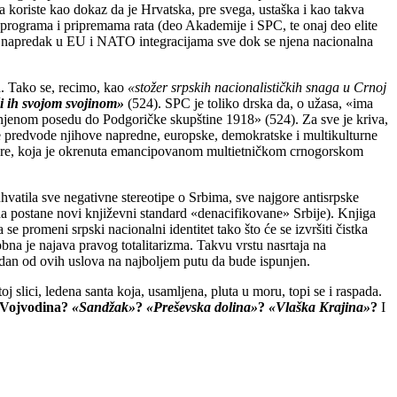
 koriste kao dokaz da je Hrvatska, pre svega, ustaška i kao takva
g programa i pripremama rata (deo Akademije i SPC, te onaj deo elite
nski napredak u EU i NATO integracijama sve dok se njena nacionalna
a. Tako se, recimo, kao
«stožer srpskih nacionalističkih snaga u Crnoj
i ih svojom svojinom»
(524). SPC je toliko drska da, o užasa, «ima
u njenom posedu do Podgoričke skupštine 1918» (524). Za sve je kriva,
je predvode njihove napredne, europske, demokratske i multikulturne
ne Gore, koja je okrenuta emancipovanom multietničkom crnogorskom
uhvatila sve negativne stereotipe o Srbima, sve najgore antisrpske
da postane novi književni standard «denacifikovane» Srbije). Knjiga
 promeni srpski nacionalni identitet tako što će se izvršiti čistka
bna je najava pravog totalitarizma. Takvu vrstu nasrtaja na
edan od ovih uslova na najboljem putu da bude ispunjen.
 toj slici, ledena santa koja, usamljena, pluta u moru, topi se i raspada.
Vojvodina?
«Sandžak»
?
«Preševska dolina»
?
«Vlaška Krajina»
?
I