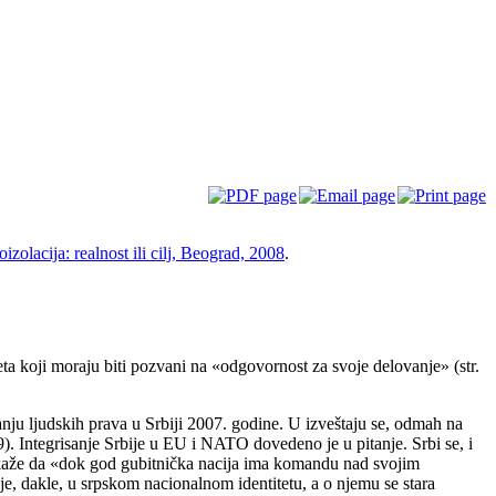
zolacija: realnost ili cilj, Beograd, 2008
.
ta koji moraju biti pozvani na «odgovornost za svoje delovanje» (str.
tanju ljudskih prava u Srbiji 2007. godine. U izveštaju se, odmah na
9). Integrisanje Srbije u EU i NATO dovedeno je u pitanje. Srbi se, i
i kaže da «dok god gubitnička nacija ima komandu nad svojim
, dakle, u srpskom nacionalnom identitetu, a o njemu se stara