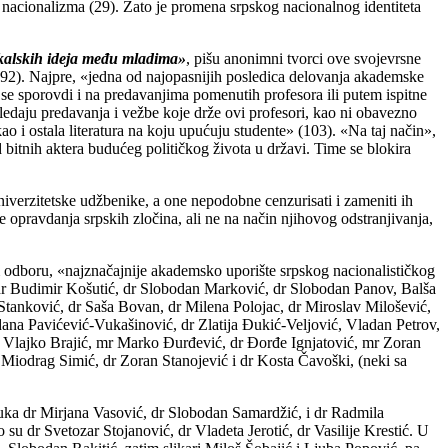
 nacionalizma (29). Zato je promena srpskog nacionalnog identiteta
dikalskih ideja među mladima»
, pišu anonimni tvorci ove svojevrsne
(92). Najpre, «jedna od najopasnijih posledica delovanja akademske
e sporovdi i na predavanjima pomenutih profesora ili putem ispitne
gledaju predavanja i vežbe koje drže ovi profesori, kao ni obavezno
ao i ostala literatura na koju upućuju studente» (103). «Na taj način»,
bitnih aktera budućeg političkog života u državi. Time se blokira
niverzitetske udžbenike, a one nepodobne cenzurisati i zameniti ih
 opravdanja srpskih zločina, ali ne na način njihovog odstranjivanja,
m odboru, «najznačajnije akademsko uporište srpskog nacionalističkog
ć, dr Budimir Košutić, dr Slobodan Marković, dr Slobodan Panov, Balša
Stanković, dr Saša Bovan, dr Milena Polojac, dr Miroslav Milošević,
rdana Pavićević-Vukašinović, dr Zlatija Đukić-Veljović, Vladan Petrov,
r Vlajko Brajić, mr Marko Đurđević, dr Đorđe Ignjatović, mr Zoran
 Miodrag Simić, dr Zoran Stanojević i dr Kosta Čavoški, (neki sa
auka dr Mirjana Vasović, dr Slobodan Samardžić, i dr Radmila
o su dr Svetozar Stojanović, dr Vladeta Jerotić, dr Vasilije Krestić. U