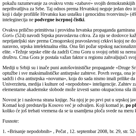
pokažu razumevanje za ovakvu vrstu «zabave» svojih demokratskijih i e
neprihvatljiva za Srbe. Taj odnos prema Hrvatskoj neguje jedan deo in
koji i dalje profiliše Hrvatsku kao ustašku i genocidnu tvorevinu)» (
inteleginecija ne
podvrgne iscrpnoj čistki
.
Ovakva prilično primitivna i providna hrvatska propaganda garnirana
Gori»
(524) navodi Srpska pravoslavna crkva. Za nju se doslovce kaž
neprijateljski stav prema Crnogorskoj pravoslavnoj crkkvi kojoj ne d
naravno, srpska intelektualna elita. Ona širi požar srpskog nacional
elite. «Težnje srpske elite da zadrži Crnu Goru u svojoj orbiti su n
društvu. Crna Gora je postala važan faktor u regionu zahvaljujući svoj
Mediji u Srbiji su i inače puni autošovinističke propagande «Druge Srb
optužbe i sve maksimalističke antisrpske zahteve. Povrh svega, ona j
sadrži i dva antisrpska «novuma», koja do sada nismo imali prilike da 
Univerziteta, medija i kulture od «nepodobne» inteligencije. Zahtev z
elementarne akademske slobode može izvesti samo okupaciona sila ili 
Novost je i naslovna strana knjige. Na njoj je po prvi put u srpskoj ja
Komad koji predstavlja Kosovo već je odvaljen. Koji komad je,
po p
koliko će još trebati vremena da se ta usamljena ploča svede na meru 
Fusnote:
1. «Brisanje nepodobnih» , Pečat , 12. septembar 2008, br. 29, str. 52