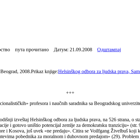
ство пута прочитано Датум:
21.09.2008
Одштампај
Prikaz knjige:
Helsinškog odbora za ljudska prava, Samoi
+++
ionalističkih» profesora i naučnih saradnika sa Beogradskog univerzite
godišnji izveštaj Helsinškog odbora za ljudska prava, na 526 strana, o s
cije i gotovo uništio potencijal zemlje za demokratsku tranziciju» (str. 
re i Kosova, još uvek «ne predaju». Citira se Voilfgang Živelbuš koj
zahtevima pobednika za moralnom i duhovnom predajom» (29). Problem je