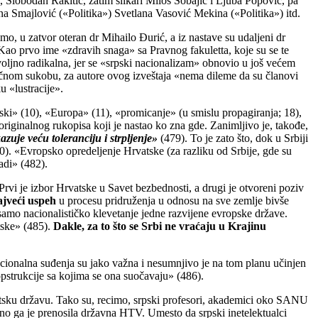
 Slobodan Rakitić, zatim slikari Miloš Šobajić i Ljuba Popović, pa
na Smajlović («Politika») Svetlana Vasović Mekina («Politika») itd.
mo, u zatvor oteran dr Mihailo Đurić, a iz nastave su udaljeni dr
Kao prvo ime «zdravih snaga» sa Pravnog fakuletta, koje su se te
ovoljno radikalna, jer se «srpski nacionalizam» obnovio u još većem
ručnom sukobu, za autore ovog izveštaja «nema dileme da su članovi
u «lustracije».
ski» (10), «Europa» (11), «promicanje» (u smislu propagiranja; 18),
originalnog rukopisa koji je nastao ko zna gde. Zanimljivo je, takođe,
uje veću toleranciju i strpljenje»
(479). To je zato što, dok u Srbiji
). «Evropsko opredeljenje Hrvatske (za razliku od Srbije, gde su
adi» (482).
«Prvi je izbor Hrvatske u Savet bezbednosti, a drugi je otvoreni poziv
ajveći uspeh
u procesu pridruženja u odnosu na sve zemlje bivše
samo nacionalističko klevetanje jedne razvijene evropske države.
tske» (485).
Dakle, za to što se Srbi ne vraćaju u Krajinu
Nacionalna suđenja su jako važna i nesumnjivo je na tom planu učinjen
 opstrukcije sa kojima se ona suočavaju» (486).
vatsku državu. Tako su, recimo, srpski profesori, akademici oko SANU
tno ga je prenosila državna HTV. Umesto da srpski inetelektualci