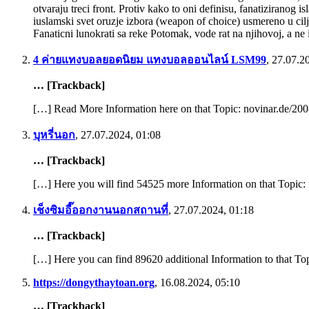
otvaraju treci front. Protiv kako to oni definisu, fanatiziranog
iuslamski svet oruzje izbora (weapon of choice) usmereno u cil
Fanaticni lunokrati sa reke Potomak, vode rat na njihovoj, a ne 
4 ค่ายแทงบอลยอดนิยม แทงบอลออนไลน์ LSM99
,
27.07.2
… [Trackback]
[…] Read More Information here on that Topic: novinar.de/2008
บุหรี่นอก
,
27.07.2024, 01:08
… [Trackback]
[…] Here you will find 54525 more Information on that Topic: 
เช็งซิมอี๊ออกงานนอกสถานที่
,
27.07.2024, 01:18
… [Trackback]
[…] Here you can find 89620 additional Information to that Top
https://dongythaytoan.org
,
16.08.2024, 05:10
… [Trackback]