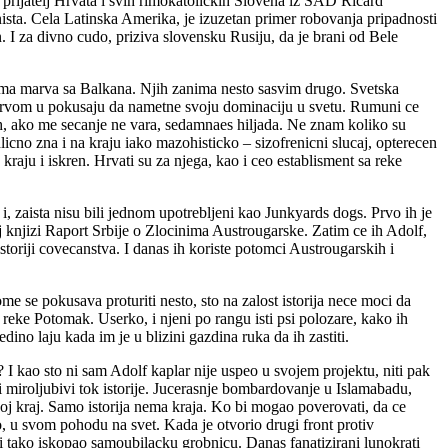
ci prijatelj Hrvata i svih rimokatolickih Slovena iz SAD Ricard
ista. Cela Latinska Amerika, je izuzetan primer robovanja pripadnosti
n. I za divno cudo, priziva slovensku Rusiju, da je brani od Bele
anima marva sa Balkana. Njih zanima nesto sasvim drugo. Svetska
m marvom u pokusaju da nametne svoju dominaciju u svetu. Rumuni ce
kih, ako me secanje ne vara, sedamnaes hiljada. Ne znam koliko su
licno zna i na kraju iako mazohisticko – sizofrenicni slucaj, opterecen
aju i iskren. Hrvati su za njega, kao i ceo establisment sa reke
 i, zaista nisu bili jednom upotrebljeni kao Junkyards dogs. Prvo ih je
 knjizi Raport Srbije o Zlocinima Austrougarske. Zatim ce ih Adolf,
storiji covecanstva. I danas ih koriste potomci Austrougarskih i
e se pokusava proturiti nesto, sto na zalost istorija nece moci da
sa reke Potomak. Userko, i njeni po rangu isti psi polozare, kako ih
dino laju kada im je u blizini gazdina ruka da ih zastiti.
? I kao sto ni sam Adolf kaplar nije uspeo u svojem projektu, niti pak
miroljubivi tok istorije. Jucerasnje bombardovanje u Islamabadu,
svoj kraj. Samo istorija nema kraja. Ko bi mogao poverovati, da ce
o, u svom pohodu na svet. Kada je otvorio drugi front protiv
 tako iskopao samoubilacku grobnicu. Danas fanatizirani lunokrati