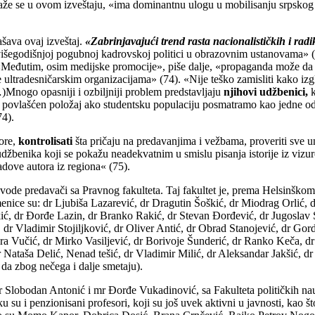
, kaže se u ovom izveštaju, «ima dominantnu ulogu u mobilisanju srpskog
ašava ovaj izveštaj.
«Zabrinjavajući trend rasta nacionalističkih i ra
 višegodišnjoj pogubnoj kadrovskoj politici u obrazovnim ustanovama» 
 «Međutim, osim medijske promocije», piše dalje, «propaganda može da s
e ultradesničarskim organizacijama» (74). «Nije teško zamisliti kako iz
…)Mnogo opasniji i ozbiljniji problem predstavljaju
njihovi udžbenici,
k
a povlašćen položaj ako studentsku populaciju posmatramo kao jedne od 
4).
ore,
kontrolisati
šta pričaju na predavanjima i vežbama, proveriti sve u
benika koji se pokažu neadekvatnim u smislu pisanja istorije iz vizure
radove autora iz regiona« (75).
vode predavači sa Pravnog fakulteta. Taj fakultet je, prema Helsinško
oimenice su: dr Ljubiša Lazarević, dr Dragutin Šoškić, dr Miodrag Orli
ić, dr Đorđe Lazin, dr Branko Rakić, dr Stevan Đorđević, dr Jugoslav 
 dr Vladimir Stojiljković, dr Oliver Antić, dr Obrad Stanojević, dr Go
a Vučić, dr Mirko Vasiljević, dr Borivoje Šunderić, dr Ranko Keča, d
 Nataša Delić, Nenad tešić, dr Vladimir Milić, dr Aleksandar Jakšić, dr
 da zbog nečega i dalje smetaju).
dr Slobodan Antonić i mr Đorđe Vukadinović, sa Fakulteta političkih n
 su i penzionisani profesori, koji su još uvek aktivni u javnosti, kao št