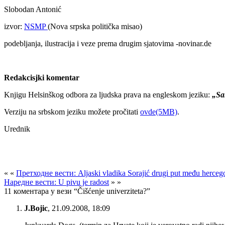
Slobodan Antonić
izvor:
NSMP
(Nova srpska politička misao)
podebljanja, ilustracija i veze prema drugim sjatovima -novinar.de
Redakcisjki komentar
Knjigu Helsinškog odbora za ljudska prava na engleskom jeziku:
„Sam
Verziju na srbskom jeziku možete pročitati
ovde(5MB)
.
Urednik
« «
Претходне вести: Aljaski vladika Sorajić drugi put među herce
Наредне вести: U pivu je radost
» »
11 коментара у вези “Čišćenje univerziteta?”
J.Bojic
,
21.09.2008, 18:09