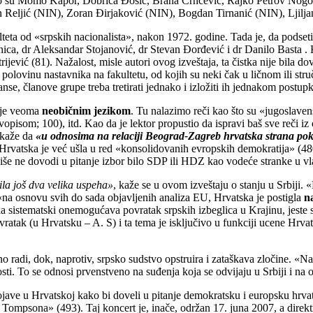
 što su Momo Kapor, Dobrica Đosić, Brana Crnčević, Rajko Petrov Nogo,
an Reljić (NIN), Zoran Đirjaković (NIN), Bogdan Tirnanić (NIN), Ljilja
lteta od «srpskih nacionalista», nakon 1972. godine. Tada je, da podseti
ica, dr Aleksandar Stojanović, dr Stevan Đorđević i dr Danilo Basta . 
ević (81). Nažalost, misle autori ovog izveštaja, ta čistka nije bila d
polovinu nastavnika na fakultetu, od kojih su neki čak u ličnom ili st
anse, članove grupe treba tretirati jednako i izložiti ih jednakom postupk
o je veoma
neobičnim jezikom
. Tu nalazimo reči kao što su «jugoslaven
pisom; 100), itd. Kao da je lektor propustio da ispravi baš sve reči iz 
e kaže da
«u odnosima na relaciji Beograd-Zagreb hrvatska strana pokaz
Hrvatska je već ušla u red «konsolidovanih evropskih demokratija» (480
 više ne dovodi u pitanje izbor bilo SDP ili HDZ kao vodeće stranke u vl
la još dva velika uspeha»
, kaže se u ovom izveštaju o stanju u Srbiji. 
a osnovu svih do sada objavljenih analiza EU, Hrvatska je postigla
n
a sistematski onemogućava povratak srpskih izbeglica u Krajinu, jeste 
vratak (u Hrvatsku – A. S) i ta tema je isključivo u funkciji ucene Hrva
no radi, dok, naprotiv, srpsko sudstvo opstruira i zataškava zločine. «
nosti. To se odnosi prvenstveno na suđenja koja se odvijaju u Srbiji i na
 pojave u Hrvatskoj kako bi doveli u pitanje demokratsku i europsku hr
 Tompsona» (493). Taj koncert je, inače, održan 17. juna 2007, a direk