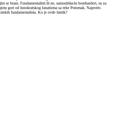
ojim se brani. Fundamentalisti ili ne, samoubilacki bombarderi, su za
ajotu gori od lunokratskog fanatizma sa reke Potomak. Naprotiv.
ratskih fundamentalista. Ko je ovde fantik?