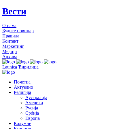
Вести
О нама
Будите новинар
Правила
Контакт
Маркетинг
Медији
Архива
Latinica
Ћирилица
Почетна
Актуелно
Религија
Аустралија
Америка
Русија
Србија
Европа
Колумне
Економија