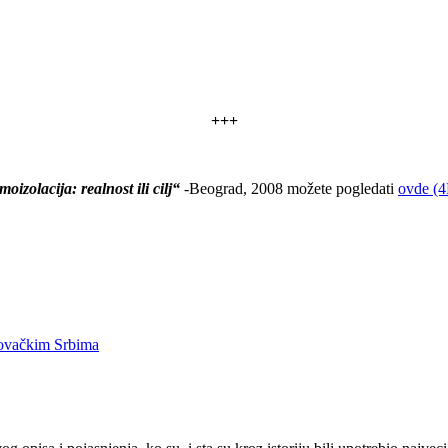
+++
oizolacija: realnost ili cilj“
-Beograd, 2008 možete pogledati
ovde (
govačkim Srbima