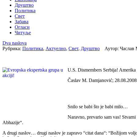
Друштво
Политика
Свет
Забава
Огласи
Читуље
Dva naslova
Рубрика:
Политика
,
Актуелно
,
Свет
,
Друштво
Аутор: Часлав 
U.S. Dismembers Serbija! Amerika 
Časlav M. Damjanović; 28.08.2008
Snilo se babi što je babi milo…
Naravno, prevario sam vas! Stvarni
Abhazije“.
A drugi naslov… drugi naslov je zapravo “citat dana“: “Božijom voljo