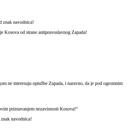
od znak navodnica!
vanje Kosova od strane antipravoslavnog Zapada!
ogom ne interesuju optužbe Zapada, i naravno, da je pod ogromnim
-ovim priznavanjem nezavisnosti Kosova!“
d znak navodnica!