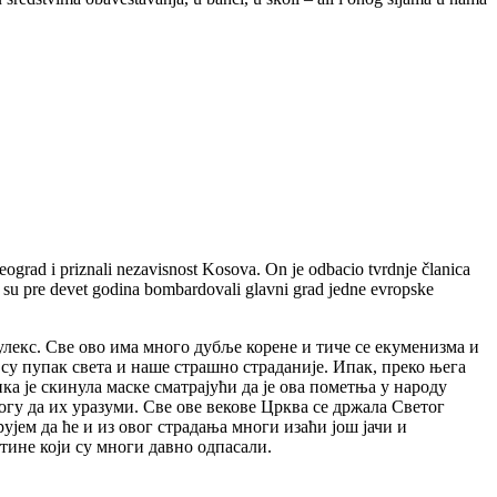
eograd i priznali nezavisnost Kosova. On je odbacio tvrdnje članica
i su pre devet godina bombardovali glavni grad jedne evropske
улекс. Све ово има много дубље корене и тиче се екуменизма и
у пупак света и наше страшно страданије. Ипак, преко њега
ка је скинула маске сматрајући да је ова пометња у народу
огу да их уразуми. Све ове векове Црква се држала Светог
ујем да ће и из овог страдања многи изаћи још јачи и
стине који су многи давно одпасали.