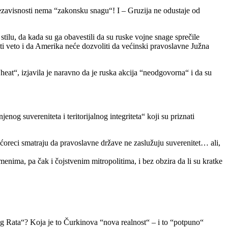
ezavisnosti nema “zakonsku snagu“! I – Gruzija ne odustaje od
lu, da kada su ga obavestili da su ruske vojne snage sprečile
viti veto i da Amerika neće dozvoliti da većinski pravoslavne Južna
eat“, izjavila je naravno da je ruska akcija “neodgovorna“ i da su
nog suvereniteta i teritorijalnog integriteta“ koji su priznati
oreci smatraju da pravoslavne države ne zaslužuju suverenitet… ali,
nima, pa čak i čojstvenim mitropolitima, i bez obzira da li su kratke
nog Rata“? Koja je to Čurkinova “nova realnost“ – i to “potpuno“