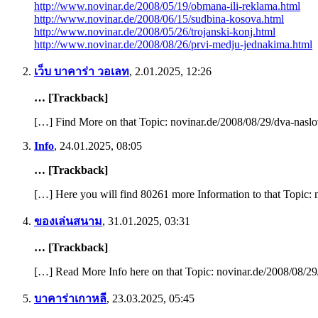
http://www.novinar.de/2008/05/19/obmana-ili-reklama.html
http://www.novinar.de/2008/06/15/sudbina-kosova.html
http://www.novinar.de/2008/05/26/trojanski-konj.html
http://www.novinar.de/2008/08/26/prvi-medju-jednakima.html
เว็บ บาคาร่า วอเลท
,
2.01.2025, 12:26
… [Trackback]
[…] Find More on that Topic: novinar.de/2008/08/29/dva-nasl
Info
,
24.01.2025, 08:05
… [Trackback]
[…] Here you will find 80261 more Information to that Topic:
ของเล่นสนาม
,
31.01.2025, 03:31
… [Trackback]
[…] Read More Info here on that Topic: novinar.de/2008/08/2
บาคาร่าเกาหลี
,
23.03.2025, 05:45