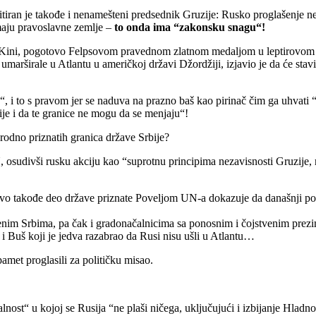
tiran je takođe i nenamešteni predsednik Gruzije: Rusko proglašenje n
maju pravoslavne zemlje –
to onda ima “zakonsku snagu“!
 Kini, pogotovo Felpsovom pravednom zlatnom medaljom u leptirovom sti
 umarširale u Atlantu u američkoj državi Džordžiji, izjavio je da će sta
i to s pravom jer se naduva na prazno baš kao pirinač čim ga uhvati “h
je i da te granice ne mogu da se menjaju“!
rodno priznatih granica države Srbije?
, osudivši rusku akciju kao “suprotnu principima nezavisnosti Gruzije, nje
vo takođe deo države priznate Poveljom UN-a dokazuje da današnji poć
enim Srbima, pa čak i gradonačalnicima sa ponosnim i čojstvenim prezime
 i Buš koji je jedva razabrao da Rusi nisu ušli u Atlantu…
amet proglasili za političku misao.
nost“ u kojoj se Rusija “ne plaši ničega, uključujući i izbijanje Hlad