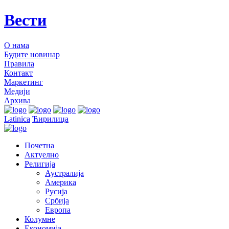
Вести
О нама
Будите новинар
Правила
Контакт
Маркетинг
Медији
Архива
Latinica
Ћирилица
Почетна
Актуелно
Религија
Аустралија
Америка
Русија
Србија
Европа
Колумне
Економија