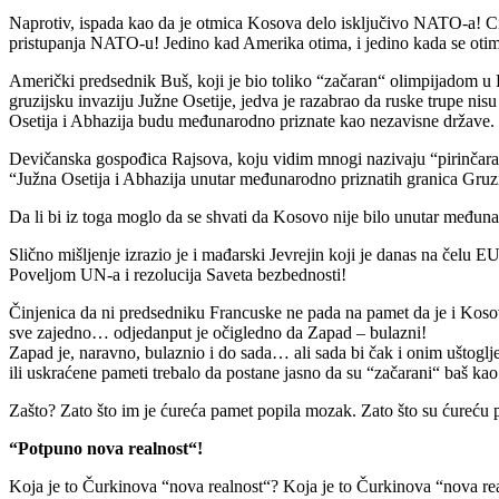
Naprotiv, ispada kao da je otmica Kosova delo isključivo NATO-a! Ci
pristupanja NATO-u! Jedino kad Amerika otima, i jedino kada se oti
Američki predsednik Buš, koji je bio toliko “začaran“ olimpijadom u
gruzijsku invaziju Južne Osetije, jedva je razabrao da ruske trupe nisu
Osetija i Abhazija budu međunarodno priznate kao nezavisne države.
Devičanska gospođica Rajsova, koju vidim mnogi nazivaju “pirinčara“, 
“Južna Osetija i Abhazija unutar međunarodno priznatih granica Gruzi
Da li bi iz toga moglo da se shvati da Kosovo nije bilo unutar međuna
Slično mišljenje izrazio je i mađarski Jevrejin koji je danas na čelu EU
Poveljom UN-a i rezolucija Saveta bezbednosti!
Činjenica da ni predsedniku Francuske ne pada na pamet da je i Koso
sve zajedno… odjedanput je očigledno da Zapad – bulazni!
Zapad je, naravno, bulaznio i do sada… ali sada bi čak i onim uštoglj
ili uskraćene pameti trebalo da postane jasno da su “začarani“ baš kao
Zašto? Zato što im je ćureća pamet popila mozak. Zato što su ćureću p
“Potpuno nova realnost“!
Koja je to Čurkinova “nova realnost“? Koja je to Čurkinova “nova real