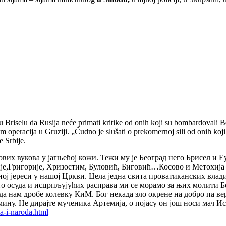
u Briselu da Rusija neće primati kritike od onih koji su bombardovali B
 operacija u Gruziji. „Čudno je slušati o prekomernoj sili od onih koj
 Srbije.
их вукова у јагњећој кожи. Тежи му је Београд него Брисел и Е
је,Григорије, Хризостим, Буловић, Биговић…Косово и Метохија с
ној јереси у нашој Цркви. Цела једна свита проватиканских влади
то осуда и исцрпљујућих расправа ми се морамо за њих молити Б
да нам дробе колевку КиМ. Бог некада зло окрене на добро па вер
тмину. Не дирајте мученика Артемија, о појасу он још носи мач И
a-i-naroda.html