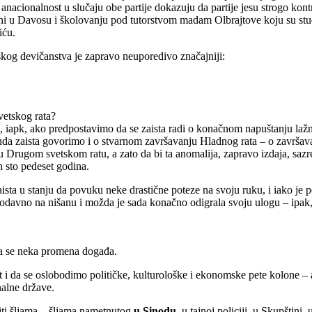
anacionalnost u slučaju obe partije dokazuju da partije jesu strogo kontro
ani u Davosu i školovanju pod tutorstvom madam Olbrajtove koju su stu
iću.
skog devičanstva je zapravo neuporedivo značajniji:
vetskog rata?
 iapk, ako predpostavimo da se zaista radi o konačnom napuštanju lažn
onda zaista govorimo i o stvarnom završavanju Hladnog rata – o završav
 Drugom svetskom ratu, a zato da bi ta anomalija, zapravo izdaja, sazrel
h sto pedeset godina.
zaista u stanju da povuku neke drastične poteze na svoju ruku, i iako je
 odavno na nišanu i možda je sada konačno odigrala svoju ulogu – ipak, 
e da se neka promena događa.
 da se oslobodimo političke, kulturološke i ekonomske pete kolone – a
nalne države.
iti šljama – šljama nametnutog
u Sinodu,
u tajnoj policiji, u Skupštini,