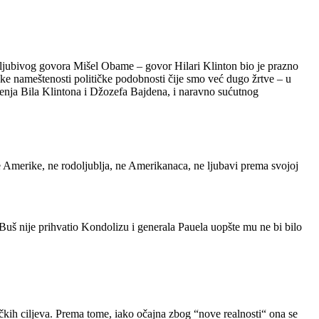
oljubivog govora Mišel Obame – govor Hilari Klinton bio je prazno
čke nameštenosti političke podobnosti čije smo već dugo žrtve – u
jenja Bila Klintona i Džozefa Bajdena, i naravno sućutnog
 Amerike, ne rodoljublja, ne Amerikanaca, ne ljubavi prema svojoj
Buš nije prihvatio Kondolizu i generala Pauela uopšte mu ne bi bilo
ih ciljeva. Prema tome, iako očajna zbog “nove realnosti“ ona se