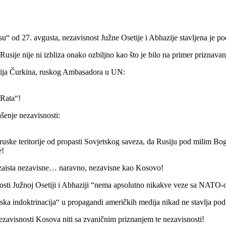
u“ od 27. avgusta, nezavisnost Južne Osetije i Abhazije stavljena je p
 Rusije nije ni izbliza onako ozbiljno kao što je bilo na primer prizna
talija Čurkina, ruskog Ambasadora u UN:
 Rata“!
šenje nezavisnosti:
ruske teritorije od propasti Sovjetskog saveza, da Rusiju pod milim B
e!
zaista nezavisne… naravno, nezavisne kao Kosovo!
nosti Južnoj Osetiji i Abhaziji “nema apsolutno nikakve veze sa NATO
ska indoktrinacija“ u propagandi američkih medija nikad ne stavlja po
avisnosti Kosova niti sa zvaničnim priznanjem te nezavisnosti!