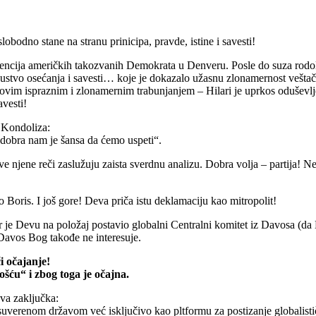
obodno stane na stranu prinicipa, pravde, istine i savesti!
nvencija američkih takozvanih Demokrata u Denveru. Posle do suza rod
tsustvo osećanja i savesti… koje je dokazalo užasnu zlonamernost vešta
 ovim ispraznim i zlonamernim trabunjanjem – Hilari je uprkos oduševl
avesti!
a Kondoliza:
dobra nam je šansa da ćemo uspeti“.
jene reči zaslužuju zaista sverdnu analizu. Dobra volja – partija! Ne
 Boris. I još gore! Deva priča istu deklamaciju kao mitropolit!
r je Devu na položaj postavio globalni Centralni komitet iz Davosa (da 
 Davos Bog takođe ne interesuje.
 očajanje!
šću“ i zbog toga je očajna.
dva zaključka:
renom državom već isključivo kao pltformu za postizanje globalističk