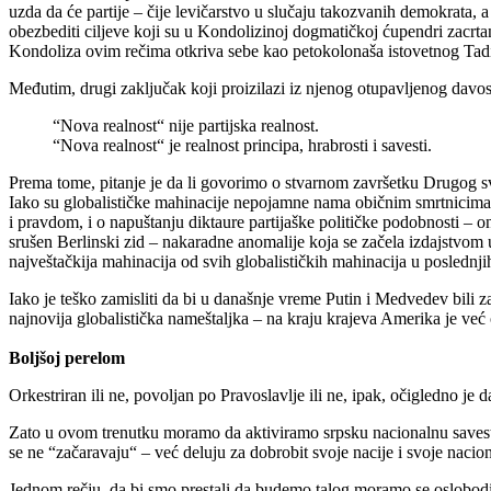
uzda da će partije – čije levičarstvo u slučaju takozvanih demokrata, a 
obezbediti ciljeve koji su u Kondolizinoj dogmatičkoj ćupendri zacrt
Kondoliza ovim rečima otkriva sebe kao petokolonaša istovetnog Tad
Međutim, drugi zaključak koji proizilazi iz njenog otupavljenog davo
“Nova realnost“ nije partijska realnost.
“Nova realnost“ je realnost principa, hrabrosti i savesti.
Prema tome, pitanje je da li govorimo o stvarnom završetku Drugog s
Iako su globalističke mahinacije nepojamne nama običnim smrtnicima,
i pravdom, i o napuštanju diktaure partijaške političke podobnosti – 
srušen Berlinski zid – nakaradne anomalije koja se začela izdajstvom u
najveštačkija mahinacija od svih globalističkih mahinacija u poslednji
Iako je teško zamisliti da bi u današnje vreme Putin i Medvedev bili 
najnovija globalistička nameštaljka – na kraju krajeva Amerika je već
Boljšoj perelom
Orkestriran ili ne, povoljan po Pravoslavlje ili ne, ipak, očigledno j
Zato u ovom trenutku moramo da aktiviramo srpsku nacionalnu savest i
se ne “začaravaju“ – već deluju za dobrobit svoje nacije i svoje nacio
Jednom rečju, da bi smo prestali da budemo talog moramo se oslobod