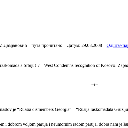
М.Дамјановић пута прочитано Датум:
29.08.2008
Одштампа
raskomadala Srbiju! / – West Condemns recognition of Kosovo! Zapa
+++
 naslov je “Russia dismembers Georgia“ – “Rusija raskomadala Gruziju“
m i dobrom voljom partija i neumornim radom partija, dobra nam je šans