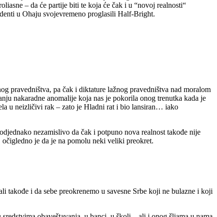
liasne – da će partije biti te koja će čak i u “novoj realnosti“
denti u Ohaju svojevremeno proglasili Half-Bright.
og pravedništva, pa čak i diktature lažnog pravedništva nad moralom
anju nakaradne anomalije koja nas je pokorila onog trenutka kada je
a u neizličivi rak – zato je Hladni rat i bio lansiran… iako
 podjednako nezamislivo da čak i potpuno nova realnost takođe nije
očigledno je da je na pomolu neki veliki preokret.
li takođe i da sebe preokrenemo u savesne Srbe koji ne bulazne i koji
 u sredstvima obaveštavanja, u banci, u školi – ali i onog šljama u nama