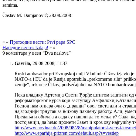
samima.
Časlav M. Damjanović; 28.08.2008
« «
Претходне вести: Prvi papa SPC
Наредне вести: Izdaja!
» »
9 коментара у вези “Dva naslova”
Gavrilo
,
29.08.2008, 11:37
Ruski ambasador pri Evropskoj uniji Vladimir Čižov izjavio je 
NATO-a i EU da je Rusija upotrebila „prekomernu silu“ prilikom
zemlje“, rekao je Čižov, podsećajuhci na NATO bombardovanje
Нека владику Артемија Свети Ђорђе штитом заштити од ов
реформаторског курса који заступају Амфилохије,Атанаси
Господ нам отвара очи о „правди“ овог света али и страш
најзгоднији трнутак за њихову паклену работу. Али, умес
Предања и обичаја а сада су нашли да то мењају? Сада, ка
постојанији, да ћемо пронети Завет и кроз ову најгушћу 
http://www.novinar.de/2008/08/28/manipulatori-i-vere-i-kosmet
http://www.eparhija-prizren.com/default.asp?s=vestiep