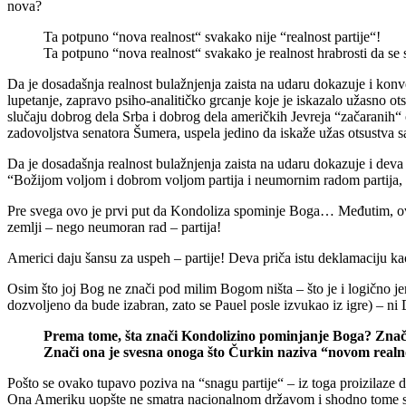
nova?
Ta potpuno “nova realnost“ svakako nije “realnost partije“!
Ta potpuno “nova realnost“ svakako je realnost hrabrosti da se sl
Da je dosadašnja realnost bulažnjenja zaista na udaru dokazuje i ko
lupetanje, zapravo psiho-analitičko grcanje koje je iskazalo užasno o
slučaju dobrog dela Srba i dobrog dela američkih Jevreja “začaranih“
zadovoljstva senatora Šumera, uspela jedino da iskaže užas otsustva s
Da je dosadašnja realnost bulažnjenja zaista na udaru dokazuje i dev
“Božijom voljom i dobrom voljom partija i neumornim radom partija, 
Pre svega ovo je prvi put da Kondoliza spominje Boga… Međutim, ove n
zemlji – nego neumoran rad – partija!
Americi daju šansu za uspeh – partije! Deva priča istu deklamaciju kao
Osim što joj Bog ne znači pod milim Bogom ništa – što je i logično je
dozvoljeno da bude izabran, zato se Pauel posle izvukao iz igre) – ni
Prema tome, šta znači Kondolizino pominjanje Boga? Znači
Znači ona je svesna onoga što Čurkin naziva “novom realno
Pošto se ovako tupavo poziva na “snagu partije“ – iz toga proizilaze 
Ona Ameriku uopšte ne smatra nacionalnom državom i shodno tome suve