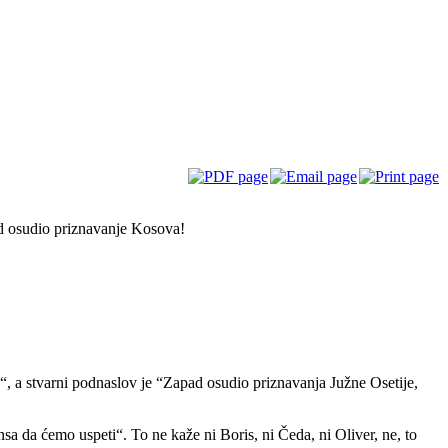
ј
d osudio priznavanje Kosova!
, a stvarni podnaslov je “Zapad osudio priznavanja Južne Osetije,
a da ćemo uspeti“. To ne kaže ni Boris, ni Čeda, ni Oliver, ne, to