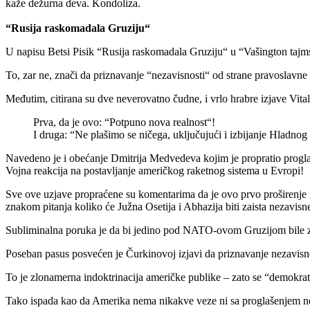
kaže dežurna deva. Kondoliza.
“Rusija raskomadala Gruziju“
U napisu Betsi Pisik “Rusija raskomadala Gruziju“ u “Vašington tajms
To, zar ne, znači da priznavanje “nezavisnosti“ od strane pravoslavne
Međutim, citirana su dve neverovatno čudne, i vrlo hrabre izjave Vi
Prva, da je ovo: “Potpuno nova realnost“!
I druga: “Ne plašimo se ničega, uključujući i izbijanje Hladnog
Navedeno je i obećanje Dmitrija Medvedeva kojim je propratio progla
Vojna reakcija na postavljanje američkog raketnog sistema u Evropi!
Sve ove uzjave propraćene su komentarima da je ovo prvo proširenje 
znakom pitanja koliko će Južna Osetija i Abhazija biti zaista nezavisn
Subliminalna poruka je da bi jedino pod NATO-ovom Gruzijom bile 
Poseban pasus posvećen je Čurkinovoj izjavi da priznavanje nezavis
To je zlonamerna indoktrinacija američke publike – zato se “demokrat
Tako ispada kao da Amerika nema nikakve veze ni sa proglašenjem nez