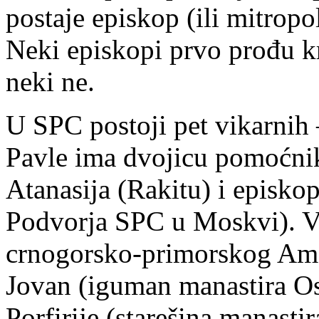
postaje episkop (ili mitropol
Neki episkopi prvo prođu k
neki ne.
U SPC postoji pet vikarnih
Pavle ima dvojicu pomoćni
Atanasija (Rakitu) i episko
Podvorja SPC u Moskvi). Vi
crnogorsko-primorskog Amfil
Jovan (iguman manastira Ost
Porfirije (starešina manast