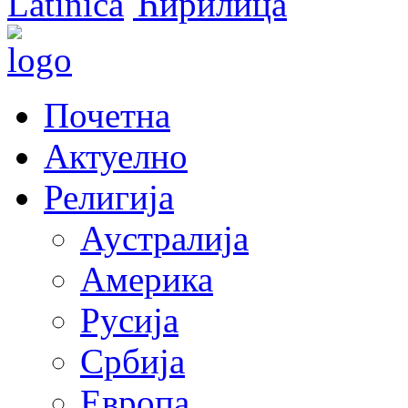
Latinica
Ћирилица
Почетна
Актуелно
Религија
Аустралија
Америка
Русија
Србија
Европа