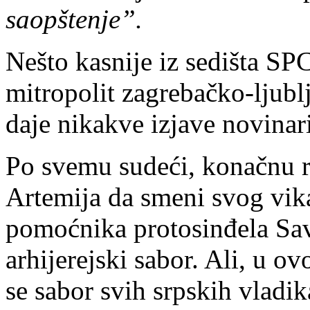
saopštenje”.
Nešto kasnije iz sedišta SPC
mitropolit zagrebačko-ljublj
daje nikakve izjave novinar
Po svemu sudeći, konačnu 
Artemija da smeni svog vik
pomoćnika protosinđela Sav
arhijerejski sabor. Ali, u o
se sabor svih srpskih vladik