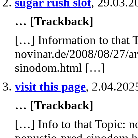
sugar rush slot
,
29.03.2
… [Trackback]
[…] Information to that 
novinar.de/2008/08/27/ar
sinodom.html […]
visit this page
,
2.04.202
… [Trackback]
[…] Info to that Topic: n
popustio-pred-sinodom.