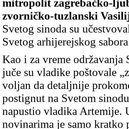
mitropolit zagrebačko-lju
zvorničko-tuzlanski Vasili
Svetog sinoda su učestvoval
Svetog arhijerejskog sabor
Kao i za vreme održavanja S
juče su vladike poštovale „z
voljan da detaljnije prokom
postignut na Svetom sinodu. 
napustio vladika Artemije.
novinarima je samo kratko 