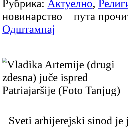
Рубрика:
Актуелно
,
Религ
новинарство пута проч
Одштампај
Sveti arhijerejski sinod je