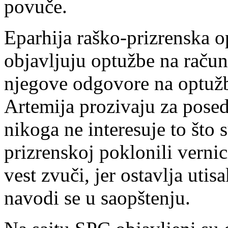
povuče.
Eparhija raško-prizrenska o
objavljuju optužbe na račun 
njegove odgovore na optužb
Artemija prozivaju za pose
nikoga ne interesuje to što 
prizrenskoj poklonili vernic
vest zvuči, jer ostavlja utis
navodi se u saopštenju.