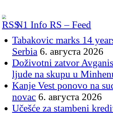
N1 Info RS – Feed
Tabakovic marks 14 years
Serbia
6. августа 2026
Doživotni zatvor Avgani
ljude na skupu u Minhen
Kanje Vest ponovo na su
novac
6. августа 2026
Učešće za stambeni kredit