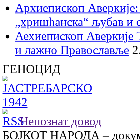
Архиепископ Аверкије:
„хришћанска“ љубав и 
Аехиепископ Аверкије 
и лажно Православље
2
ГЕНОЦИД
Непознат довод
БОЈКОТ НАРОДА – докум