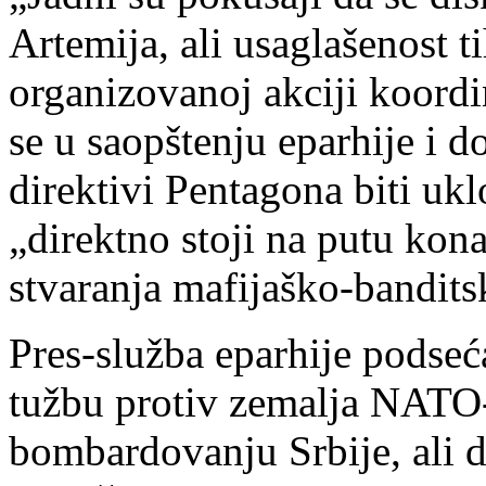
Artemija, ali usaglašenost t
organizovanoj akciji koordi
se u saopštenju eparhije i 
direktivi Pentagona biti uklo
„direktno stoji na putu kona
stvaranja mafijaško-bandits
Pres-služba eparhije podseć
tužbu protiv zemalja NATO-
bombardovanju Srbije, ali 