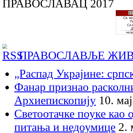
ПРАВОСЛАВАЦ 2017
ПРАВОСЛАВЉЕ ЖИВ
„Распад Украјине: српс
Фанар признао раскол
Архиепископију
10. ма
Светоотачке поуке као 
питања и недоумице
2.