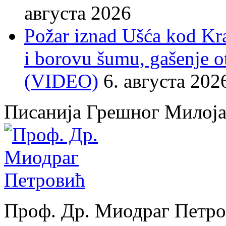
августа 2026
Požar iznad Ušća kod Kral
i borovu šumu, gašenje o
(VIDEO)
6. августа 202
Писанија Грешног Милој
Проф. Др. Миодраг Петр