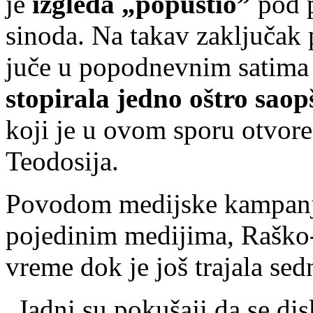
je
izgleda „popustio”
pod p
sinoda. Na takav zaključak 
juče u popodnevnim satima 
stopirala jedno oštro saop
koji je u ovom sporu otvore
Teodosija.
Povodom medijske kampanje
pojedinim medijima, Raško-p
vreme dok je još trajala sed
„Jadni su pokušaji da se dis