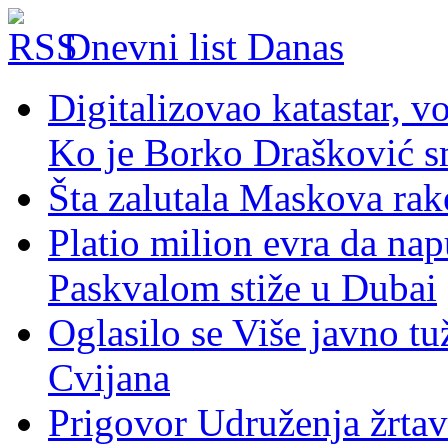
Dnevni list Danas
Digitalizovao katastar, v
Ko je Borko Drašković s
Šta zalutala Maskova rak
Platio milion evra da nap
Paskvalom stiže u Dubai
Oglasilo se Više javno tu
Cvijana
Prigovor Udruženja žrta