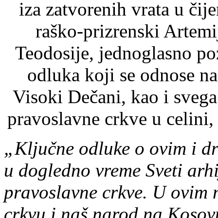
iza zatvorenih vrata u čij
raško-prizrenski Artemij
Teodosije, jednoglasno po
odluka koji se odnose n
Visoki Dečani, kao i svega
pravoslavne crkve u celini
„Ključne odluke o ovim i d
u dogledno vreme Sveti arhi
pravoslavne crkve. U ovim 
crkvu i naš narod na Kosovu