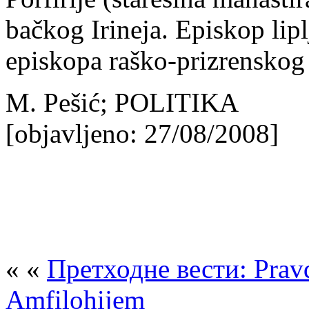
bačkog Irineja. Episkop lipl
episkopa raško-prizrenskog
M. Pešić; POLITIKA
[objavljeno: 27/08/2008]
« «
Претходне вести: Pravda
Amfilohijem