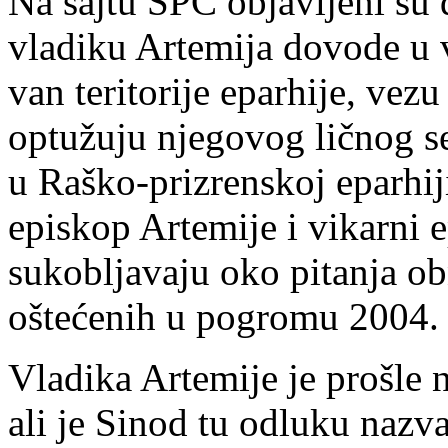
Na sajtu SPC objavljeni su
vladiku Artemija dovode u
van teritorije eparhije, vez
optužuju njegovog ličnog s
u Raško-prizrenskoj eparhiji 
episkop Artemije i vikarni e
sukobljavaju oko pitanja ob
oštećenih u pogromu 2004.
Vladika Artemije je prošle 
ali je Sinod tu odluku naz