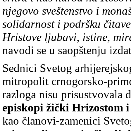
njegovo sveštenstvo i monaš
solidarnost i podršku čitav
Hristove ljubavi, istine, m
navodi se u saopštenju izda
Sednici Svetog arhijerejsko
mitropolit crnogorsko-primo
razloga nisu prisustvovala 
episkopi žički Hrizostom i
kao članovi-zamenici Svetog