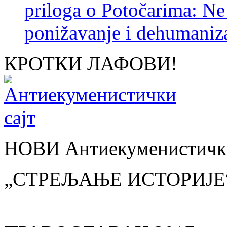
priloga o Potočarima: N
ponižavanje i dehumaniza
КРОТКИ ЛАФОВИ!
НОВИ Антиекуменистички
„СТРЕЉАЊЕ ИСТОРИЈЕ