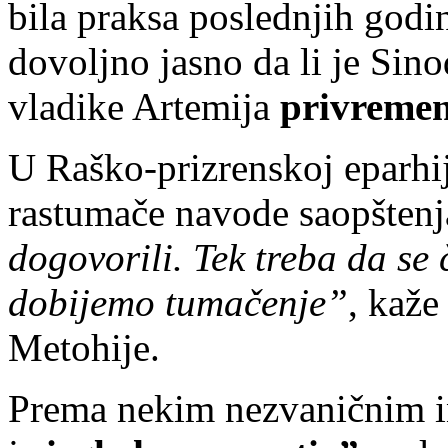
bila praksa poslednjih godin
dovoljno jasno da li je Sin
vladike Artemija
privreme
U Raško-prizrenskoj eparhij
rastumače navode saopšten
dogovorili. Tek treba da se
dobijemo tumačenje”
, kaže
Metohije.
Prema nekim nezvaničnim i