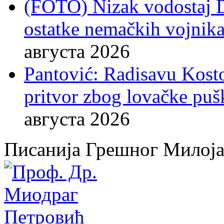
(FOTO) Nizak vodostaj 
ostatke nemačkih vojnika
августа 2026
Pantović: Radisavu Kost
pritvor zbog lovačke puš
августа 2026
Писанија Грешног Милој