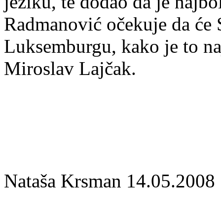
jeziku, te dodao da je najbo
Radmanović očekuje da će S
Luksemburgu, kako je to na
Miroslav Lajčak.
Nataša Krsman 14.05.2008