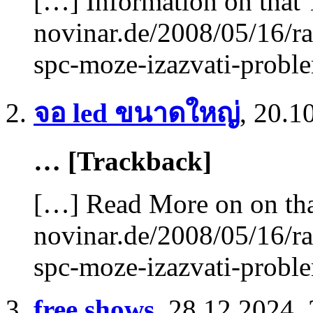
[…] Information on that 
novinar.de/2008/05/16/r
spc-moze-izazvati-probl
จอ led ขนาดใหญ่
,
20.1
… [Trackback]
[…] Read More on on tha
novinar.de/2008/05/16/r
spc-moze-izazvati-probl
free shows
,
28.12.2024, 