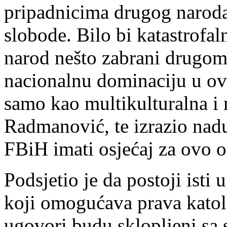
pripadnicima drugog naroda 
slobode. Bilo bi katastrofal
narod nešto zabrani drugom
nacionalnu dominaciju u ov
samo kao multikulturalna i 
Radmanović, te izrazio nadu
FBiH imati osjećaj za ovo os
Podsjetio je da postoji isti
koji omogućava prava katoli
ugovori budu sklopljeni sa s