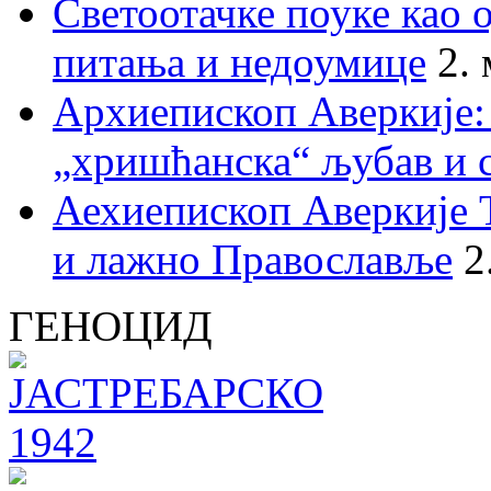
Светоотачке поуке као 
питања и недоумице
2.
Архиепископ Аверкије:
„хришћанска“ љубав и 
Аехиепископ Аверкије 
и лажно Православље
2
ГЕНОЦИД