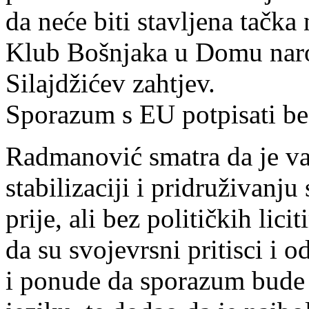
da neće biti stavljena tačk
Klub Bošnjaka u Domu naro
Silajdžićev zahtjev.
Sporazum s EU potpisati bez
Radmanović smatra da je v
stabilizaciji i pridruživan
prije, ali bez političkih lici
da su svojevrsni pritisci i 
i ponude da sporazum bude