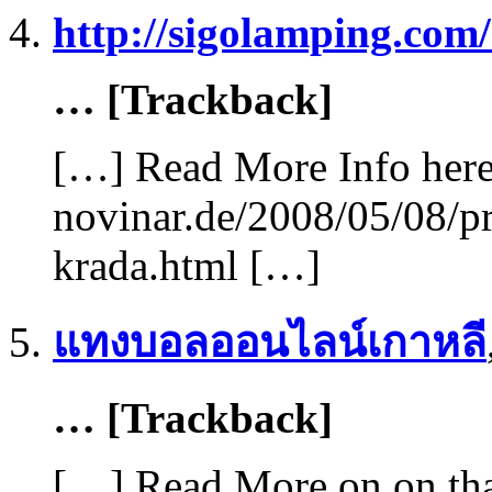
http://sigolamping.co
… [Trackback]
[…] Read More Info here 
novinar.de/2008/05/08/pr
krada.html […]
แทงบอลออนไลน์เกาหลี
… [Trackback]
[…] Read More on on tha