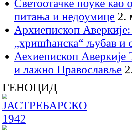
Светоотачке поуке као 
питања и недоумице
2.
Архиепископ Аверкије:
„хришћанска“ љубав и 
Аехиепископ Аверкије 
и лажно Православље
2
ГЕНОЦИД