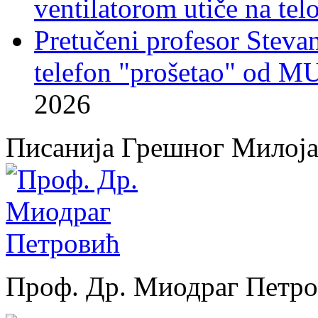
ventilatorom utiče na telo
Pretučeni profesor Stevan
telefon "prošetao" od M
2026
Писанија Грешног Милој
Проф. Др. Миодраг Петр