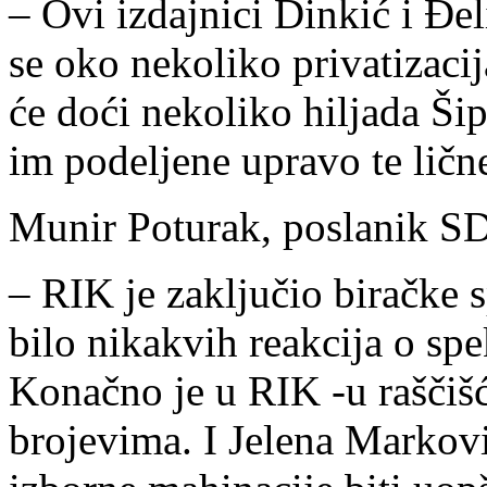
– Ovi izdajnici Dinkić i Đel
se oko nekoliko privatizacij
će doći nekoliko hiljada Šip
im podeljene upravo te lične
Munir Poturak, poslanik SD
– RIK je zaključio biračke s
bilo nikakvih reakcija o sp
Konačno je u RIK -u raščiš
brojevima. I Jelena Markovi