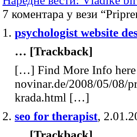
Наредне вести: Vladike bir
7 коментара у вези “Pripre
psychologist website de
… [Trackback]
[…] Find More Info here 
novinar.de/2008/05/08/pr
krada.html […]
seo for therapist
,
2.01.2
… [Trackback]