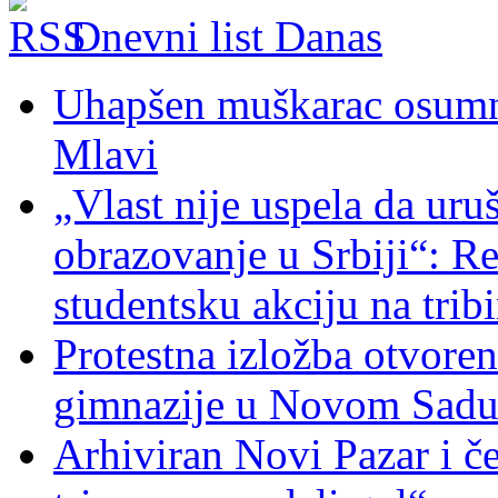
Dnevni list Danas
Uhapšen muškarac osumnj
Mlavi
„Vlast nije uspela da uru
obrazovanje u Srbiji“: R
studentsku akciju na trib
Protestna izložba otvoren
gimnazije u Novom Sad
Arhiviran Novi Pazar i če