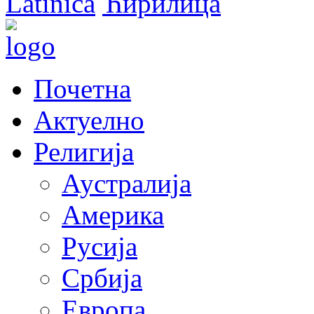
Latinica
Ћирилица
Почетна
Актуелно
Религија
Аустралија
Америка
Русија
Србија
Европа