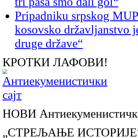
tri pasa smo dali gol“
Pripadniku srpskog MUP-
kosovsko državljanstvo je
druge države“
КРОТКИ ЛАФОВИ!
НОВИ Антиекуменистички
„СТРЕЉАЊЕ ИСТОРИЈЕ