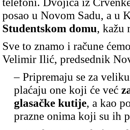
telefoni. Dvojica iz Crvenke
posao u Novom Sadu, a u K
Studentskom domu
, kažu 
Sve to znamo i račune ćemo 
Velimir Ilić, predsednik No
– Pripremaju se za veliku
plaćaju one koji će već
z
glasačke kutije
, a kao p
prazne onima koji su ih pla