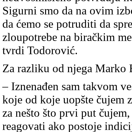
Sigurni smo da na ovim izb
da ćemo se potruditi da spr
zloupotrebe na biračkim me
tvrdi Todorović.
Za razliku od njega Marko 
– Iznenađen sam takvom veš
koje od koje uopšte čujem 
za nešto što prvi put čujem,
reagovati ako postoje indici