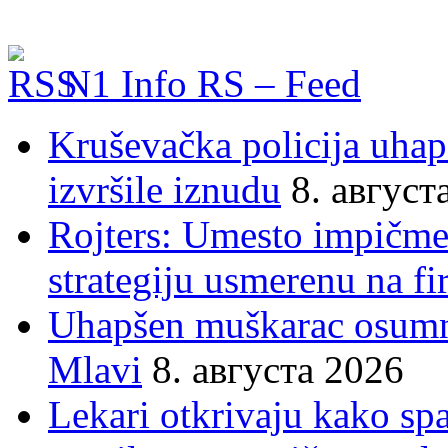
N1 Info RS – Feed
Kruševačka policija uhap
izvršile iznudu
8. август
Rojters: Umesto impičmen
strategiju usmerenu na f
Uhapšen muškarac osumnj
Mlavi
8. августа 2026
Lekari otkrivaju kako sp