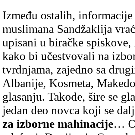
Između ostalih, informacije 
muslimana Sandžaklija vraća
upisani u biračke spiskove, 
kako bi učestvovali na izbo
tvrdnjama, zajedno sa drug
Albanije, Kosmeta, Makedon
glasanju. Takođe, šire se gl
jedan deo novca koji se dalj
za izborne mahinacije
… Os