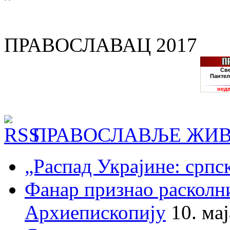
ПРАВОСЛАВАЦ 2017
ПРАВОСЛАВЉЕ ЖИВ
„Распад Украјине: српс
Фанар признао раскол
Архиепископију
10. ма