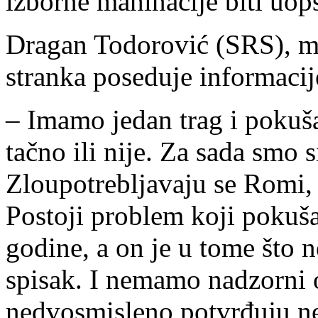
izborne mahinacije biti uo
Dragan Todorović (SRS), me
stranka poseduje informaci
– Imamo jedan trag i pokuš
tačno ili nije. Za sada smo s
Zloupotrebljavaju se Romi,
Postoji problem koji pokuš
godine, a on je u tome što 
spisak. I nemamo nadzorni o
nedvosmisleno potvrđuju n