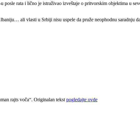
posle rata i lično je istraživao izveštaje o pritvorskim objektima u s
lbaniju… ali vlasti u Srbiji nisu uspele da pruže neophodnu saradnju da
uman rajts voča“. Originalan tekst
pogledajte ovde