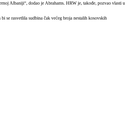
evernoj Albaniji“, dodao je Abrahams. HRW je, takođe, pozvao vlasti u
 bi se rasvetlila sudbina čak većeg broja nestalih kosovskih