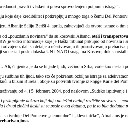
predanost pravdi i vladavini prava sprovodenjem potpunih istraga“.
u koje daje kredibilitet i potkrepljuju mnogo toga o čemu Del Ponteov
Albanije Saliju Beriši 4. aprila, zahtevajući da otvore istrage o tim t
ije od „pouzdanih novinara“ da su kosovski Albanci
oteli i transportov
je video informacije koje je Haški tribunal prikupio od novinara i sm
i odvojeno, dali su detalje o učestvovanju ili prisustvovanju prebaciva
i su nestali posle dolaska UN i NATO snaga na Kosovo, dok su ostali za
 Ali, činjenica je da se hiljade ljudi, većinom Srba, vode kao nestali p
iju sudbine tih ljudi, tako sto će pokrenuti ozbiljne istrage sa adekva
ući u blizini Burela i oboje su potvrdili tvrdnje iz knjige Karle del Pon
ivanju od 4. i 5. februara 2004. pod naslovom „Sudsko ispitivanje i u
 prikupljanje dokaza koji daju na težini tvrdnji različite su stvari… m
i drugi zločini desili su se posle ovog datuma, pa je to bila dodatna 
su tvrdnje Del Ponteove „nemoralne“ i „klevetničke“, Abrahams je rekao 
rebacivanjima.