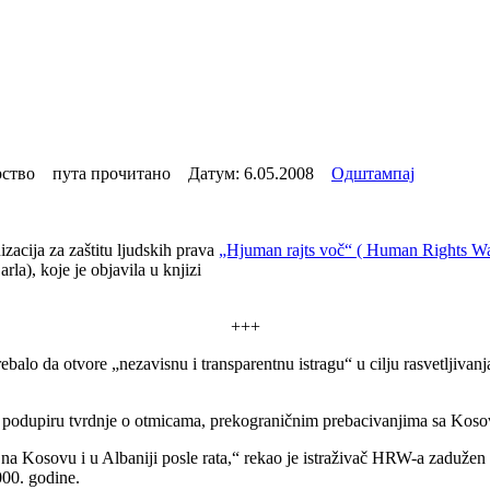
ство пута прочитано Датум:
6.05.2008
Одштампај
zacija za zaštitu ljudskih prava
„Hjuman rajts voč“ ( Human Rights 
la), koje je objavila u knjizi
+++
balo da otvore „nezavisnu i transparentnu istragu“ u cilju rasvetljivan
 podupiru tvrdnje o otmicama, prekograničnim prebacivanjima sa Kosova
a na Kosovu i u Albaniji posle rata,“ rekao je istraživač HRW-a zaduže
000. godine.