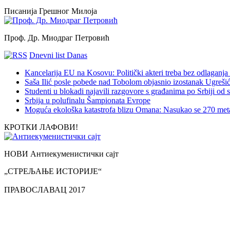
Писанија Грешног Милоја
Проф. Др. Миодраг Петровић
Dnevni list Danas
Kancelarija EU na Kosovu: Politički akteri treba bez odlaganja 
Saša Ilić posle pobede nad Tobolom objasnio izostanak Ugreši
Studenti u blokadi najavili razgovore s građanima po Srbiji od s
Srbija u polufinalu Šampionata Evrope
Moguća ekološka katastrofa blizu Omana: Nasukao se 270 meta
КРОТКИ ЛАФОВИ!
НОВИ Антиекуменистички сајт
„СТРЕЉАЊЕ ИСТОРИЈЕ“
ПРАВОСЛАВАЦ 2017