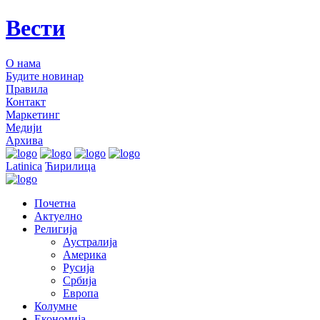
Вести
О нама
Будите новинар
Правила
Контакт
Маркетинг
Медији
Архива
Latinica
Ћирилица
Почетна
Актуелно
Религија
Аустралија
Америка
Русија
Србија
Европа
Колумне
Економија