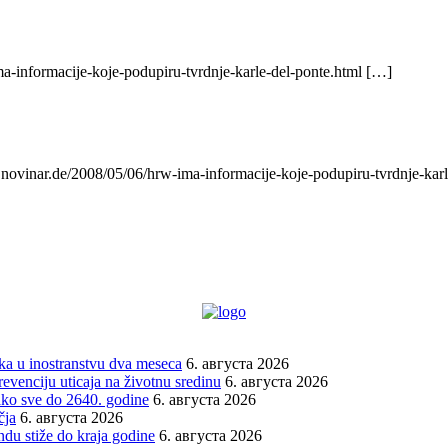
a-informacije-koje-podupiru-tvrdnje-karle-del-ponte.html […]
 novinar.de/2008/05/06/hrw-ima-informacije-koje-podupiru-tvrdnje-kar
vka u inostranstvu dva meseca
6. августа 2026
venciju uticaja na životnu sredinu
6. августа 2026
tako sve do 2640. godine
6. августа 2026
čja
6. августа 2026
du stiže do kraja godine
6. августа 2026