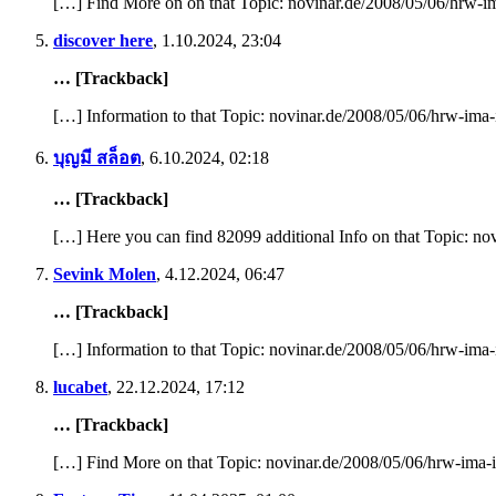
[…] Find More on on that Topic: novinar.de/2008/05/06/hrw-im
discover here
,
1.10.2024, 23:04
… [Trackback]
[…] Information to that Topic: novinar.de/2008/05/06/hrw-ima-
บุญมี สล็อต
,
6.10.2024, 02:18
… [Trackback]
[…] Here you can find 82099 additional Info on that Topic: no
Sevink Molen
,
4.12.2024, 06:47
… [Trackback]
[…] Information to that Topic: novinar.de/2008/05/06/hrw-ima-
lucabet
,
22.12.2024, 17:12
… [Trackback]
[…] Find More on that Topic: novinar.de/2008/05/06/hrw-ima-i