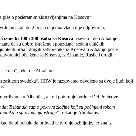
a piše o posleratnim zlostavljenjima na Kosovu“.
vrdnjama, ali do 2. maja ni jedna vlada nije odgovorila,
ali između 100 i 300 osoba sa Kosova
u severni deo Albanije
atra da su dobro istražene i pouzdane: sedam etničkih
nju otetih Srba i drugih zatvorenika iz Kosova u Albaniju posle
tvorenici bile žene sa Kosova, iz Albanije, Rusije i drugih
osle rata“, rekao je Abrahams.
tnom zaštitom svedoka“. HRW je razgovarao odvojeno sa dvoje ljudi koji
te.
tvrdivanje u Albaniji“, a koji potvrduje tvrdnje Del Ponteove.
andat Tribunala samo pokriva zločine koji su počinjeni tokom
prepreka u sprovodenju istrage“,
rekao je Abrahams.
da bi trebalo da prihvati te tvrdnje ozbiljnije, jer zna iz