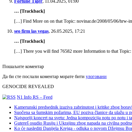
Fortune Tiger
,
11.04.2025, 01:00
… [Trackback]
[…] Find More on on that Topic: novinar.de/2008/05/06/hrw-im
seo firm las vegas
,
26.05.2025, 17:21
… [Trackback]
[…] There you will find 76582 more Information to that Topic:
Пошаљите коментар
Да би сте послали коментар морате бити
улоговани
GENOCIDE REVEALED
N1 Info RS – Feed
Kamerunski predsednik izaziva zabrinutost i kritike zbog bora
Suočena sa šumskim požarima, EU poziva članice da ulažu u pre
Najsporiji koncert na svetu: Jedna kompozicija notu po notu i 
Gutereš osudio Rusiju i Ukrajinu zbog napada na civilna podru
Ko će naslediti Danijela Krejga - odluka o novom Džejmsu Bon