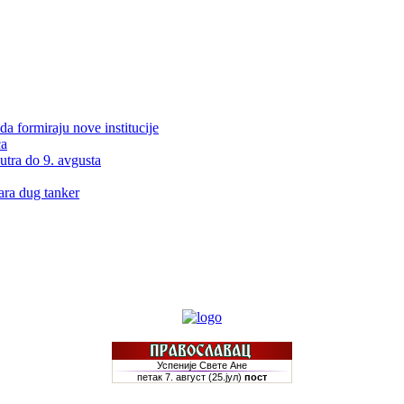
da formiraju nove institucije
ća
utra do 9. avgusta
ra dug tanker