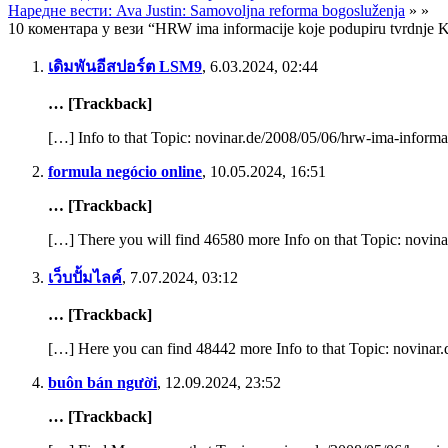
Наредне вести: Ava Justin: Samovoljna reforma bogosluženja
» »
10 коментара у вези “HRW ima informacije koje podupiru tvrdnje K
เดิมพันอีสปอร์ต LSM9
,
6.03.2024, 02:44
… [Trackback]
[…] Info to that Topic: novinar.de/2008/05/06/hrw-ima-informa
formula negócio online
,
10.05.2024, 16:51
… [Trackback]
[…] There you will find 46580 more Info on that Topic: novina
เว็บปั้มไลค์
,
7.07.2024, 03:12
… [Trackback]
[…] Here you can find 48442 more Info to that Topic: novinar
buôn bán người
,
12.09.2024, 23:52
… [Trackback]