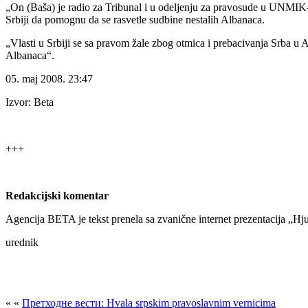
„On (Baša) je radio za Tribunal i u odeljenju za pravosude u UNMIK-u 
Srbiji da pomognu da se rasvetle sudbine nestalih Albanaca.
„Vlasti u Srbiji se sa pravom žale zbog otmica i prebacivanja Srba u A
Albanaca“.
05. maj 2008. 23:47
Izvor: Beta
+++
Redakcijski komentar
Agencija BETA je tekst prenela sa zvanične internet prezentacija „Hj
urednik
« «
Претходне вести: Hvala srpskim pravoslavnim vernicima