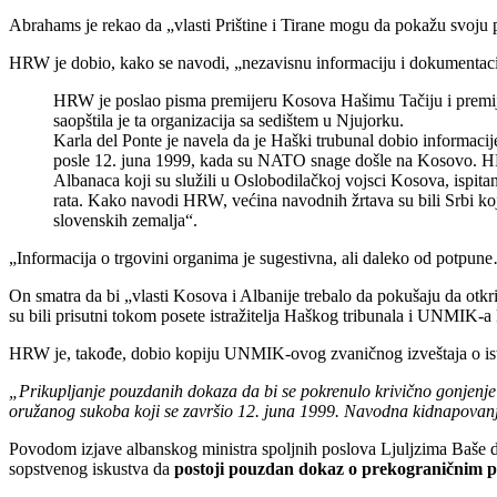
Abrahams je rekao da „vlasti Prištine i Tirane mogu da pokažu svoju 
HRW je dobio, kako se navodi, „nezavisnu informaciju i dokumentacij
HRW je poslao pisma premijeru Kosova Hašimu Tačiju i premijeru 
saopštila je ta organizacija sa sedištem u Njujorku.
Karla del Ponte je navela da je Haški trubunal dobio informac
posle 12. juna 1999, kada su NATO snage došle na Kosovo. HRW 
Albanaca koji su služili u Oslobodilačkoj vojsci Kosova, ispitan
rata. Kako navodi HRW, većina navodnih žrtava su bili Srbi koj
slovenskih zemalja“.
„Informacija o trgovini organima je sugestivna, ali daleko od potpune…
On smatra da bi „vlasti Kosova i Albanije trebalo da pokušaju da otkr
su bili prisutni tokom posete istražitelja Haškog tribunala i UNMIK-a k
HRW je, takođe, dobio kopiju UNMIK-ovog zvaničnog izveštaja o istraž
„Prikupljanje pouzdanih dokaza da bi se pokrenulo krivično gonjenje i
oružanog sukoba koji se završio 12. juna 1999. Navodna kidnapovanja 
Povodom izjave albanskog ministra spoljnih poslova Ljuljzima Baše da 
sopstvenog iskustva da
postoji pouzdan dokaz o prekograničnim p