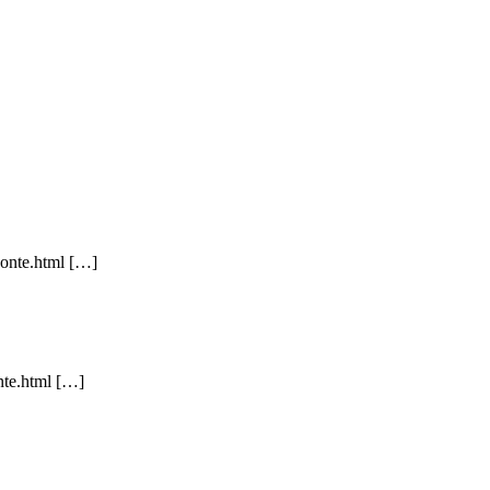
ponte.html […]
nte.html […]