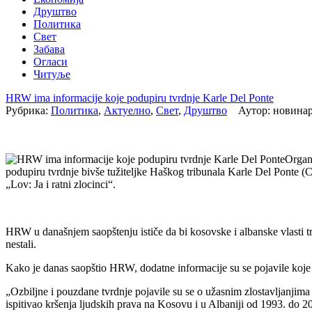
Друштво
Политика
Свет
Забава
Огласи
Читуље
HRW ima informacije koje podupiru tvrdnje Karle Del Ponte
Рубрика:
Политика
,
Актуелно
,
Свет
,
Друштво
Аутор: новинар
Organi
podupiru tvrdnje bivše tužiteljke Haškog tribunala Karle Del Ponte (Car
„Lov: Ja i ratni zlocinci“.
HRW u današnjem saopštenju ističe da bi kosovske i albanske vlasti tre
nestali.
Kako je danas saopštio HRW, dodatne informacije su se pojavile koje
„Ozbiljne i pouzdane tvrdnje pojavile su se o užasnim zlostavljanjim
ispitivao kršenja ljudskih prava na Kosovu i u Albaniji od 1993. do 2