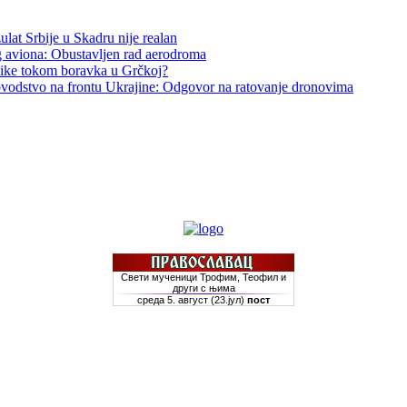
ulat Srbije u Skadru nije realan
g aviona: Obustavljen rad aerodroma
utnike tokom boravka u Grčkoj?
kovodstvo na frontu Ukrajine: Odgovor na ratovanje dronovima