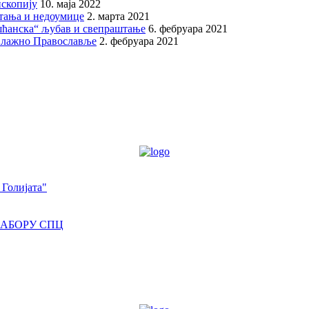
скопију
10. маја 2022
итања и недоумице
2. марта 2021
шћанска“ љубав и свепраштање
6. фебруара 2021
 лажно Православље
2. фебруара 2021
 Голијата"
САБОРУ СПЦ