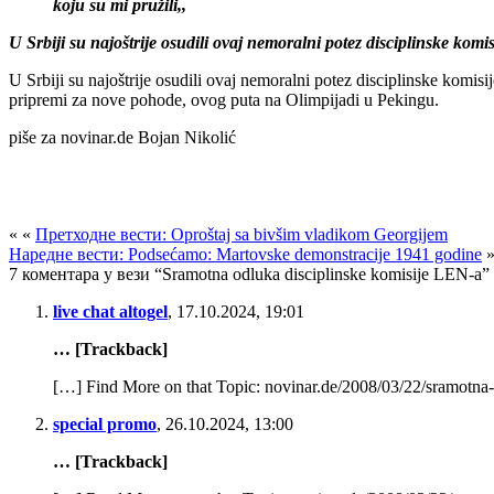
koju su mi pružili,,
U Srbiji su najoštrije osudili ovaj nemoralni potez disciplinske komisi
U Srbiji su najoštrije osudili ovaj nemoralni potez disciplinske komisi
pripremi za nove pohode, ovog puta na Olimpijadi u Pekingu.
piše za novinar.de Bojan Nikolić
« «
Претходне вести: Oproštaj sa bivšim vladikom Georgijem
Наредне вести: Podsećamo: Martovske demonstracije 1941 godine
»
7 коментара у вези “Sramotna odluka disciplinske komisije LEN-a”
live chat altogel
,
17.10.2024, 19:01
… [Trackback]
[…] Find More on that Topic: novinar.de/2008/03/22/sramotna-
special promo
,
26.10.2024, 13:00
… [Trackback]