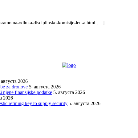
sramotna-odluka-disciplinske-komisije-len-a.html […]
. августа 2026
žbe za dronove
5. августа 2026
i njene finansijske podatke
5. августа 2026
та 2026
stic refining key to supply security
5. августа 2026