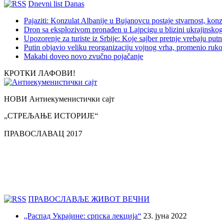
Dnevni list Danas
Pajaziti: Konzulat Albanije u Bujanovcu postaje stvarnost, konz
Dron sa eksplozivom pronađen u Lajpcigu u blizini ukrajinsko
Upozorenje za turiste iz Srbije: Koje sajber pretnje vrebaju p
Putin objavio veliku reorganizaciju vojnog vrha, promenio ru
Makabi doveo novo zvučno pojačanje
КРОТКИ ЛАФОВИ!
НОВИ Антиекуменистички сајт
„СТРЕЉАЊЕ ИСТОРИЈЕ“
ПРАВОСЛАВАЦ 2017
ПРАВОСЛАВЉЕ ЖИВОТ ВЕЧНИ
„Распад Украјине: српска лекција“
23. јуна 2022