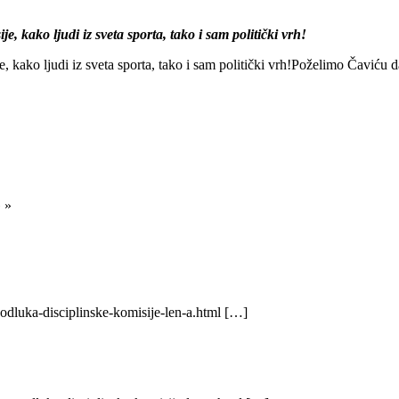
je, kako ljudi iz sveta sporta, tako i sam politički vrh!
je, kako ljudi iz sveta sporta, tako i sam politički vrh!Poželimo Čaviću 
 »
odluka-disciplinske-komisije-len-a.html […]