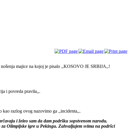
g nošenja majice na kojoj je pisalo ,,KOSOVO JE SRBIJA,,!
ja i povreda pravila,,.
eo kao razlog ovog nazovimo ga ,,incidenta,,.
arčavaju i želeo sam da dam podršku sopstvenom narodu.
 za Olimpijske igre u Pekingu. Zahvaljujem svima na podršci