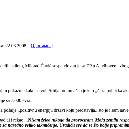
ум:
22.03.2008
Одштампај
m delfin stilom, Milorad Čavić suspendovan je sa EP u Ajndhovenu zbo
m pokazuje kako se voli Srbija protumačen je kao ,,čista politička akci
bije sa 7.000 evra.
 pošalje ,,pozitivnu energiju državi koju predstavlja,, što je i sam nav
adjaj i rekao:
,,Nisam želeo nikoga da provociram. Moju zemlju rasp
za naredno veliko takmičenje. Uradiću sve da se što bolje pripremim