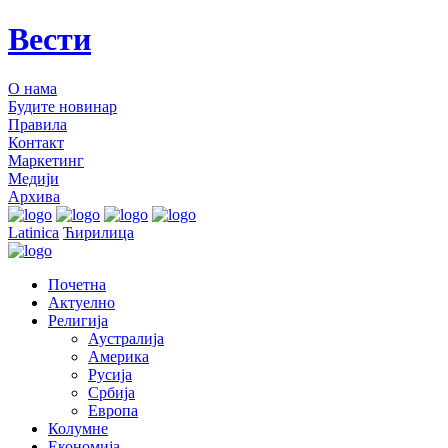
Вести
О нама
Будите новинар
Правила
Контакт
Маркетинг
Медији
Архива
Latinica
Ћирилица
Почетна
Актуелно
Религија
Аустралија
Америка
Русија
Србија
Европа
Колумне
Економија