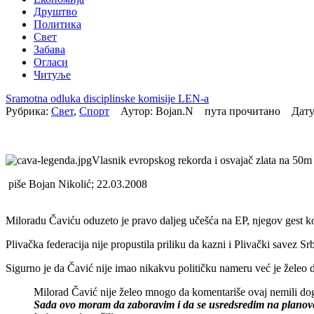
Друштво
Политика
Свет
Забава
Огласи
Читуље
Sramotna odluka disciplinske komisije LEN-a
Рубрика:
Свет
,
Спорт
Аутор: Bojan.N пута прочитано Дат
Vlasnik evropskog rekorda i osvajač zlata na 50
piše Bojan Nikolić; 22.03.2008
Miloradu Čaviću oduzeto je pravo daljeg učešća na EP, njegov gest koji
Plivačka federacija nije propustila priliku da kazni i Plivački savez Sr
Sigurno je da Čavić nije imao nikakvu političku nameru već je želeo da
Milorad Čavić nije želeo mnogo da komentariše ovaj nemili dog
Sada ovo moram da zaboravim i da se usredsredim na planove 