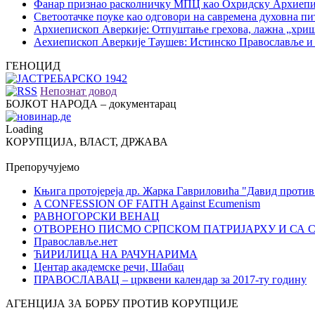
Фанар признао расколничку МПЦ као Охридску Архиепи
Светоотачке поуке као одговори на савремена духовна п
Архиепископ Аверкије: Отпуштање грехова, лажна „хри
Аехиепископ Аверкије Таушев: Истинско Православље и
ГЕНОЦИД
Непознат довод
БОЈКОТ НАРОДА – документарац
Loading
КОРУПЦИЈА, ВЛАСТ, ДРЖАВА
Препоручујемо
Књига протојереја др. Жарка Гавриловића "Давид против
A CONFESSION OF FAITH Against Ecumenism
РАВНОГОРСКИ ВЕНАЦ
ОТВОРЕНО ПИСМО СРПСКОМ ПАТРИЈАРХУ И СА 
Православље.нет
ЋИРИЛИЦА НА РАЧУНАРИМА
Центар академске речи, Шабац
ПРАВОСЛАВАЦ – црквени календар за 2017-ту годину
АГЕНЦИЈА ЗА БОРБУ ПРОТИВ КОРУПЦИЈЕ