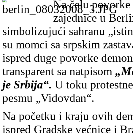
Na čelu povorke 
zajednice u Berl
simbolizujući sahranu „istin
su momci sa srpskim zastava
ispred duge povorke demons
transparent sa natpisom
„Me
je Srbija“.
U toku protestne 
pesmu „Vidovdan“.
Na početku i kraju ovih dem
ispred Gradske većnice i B