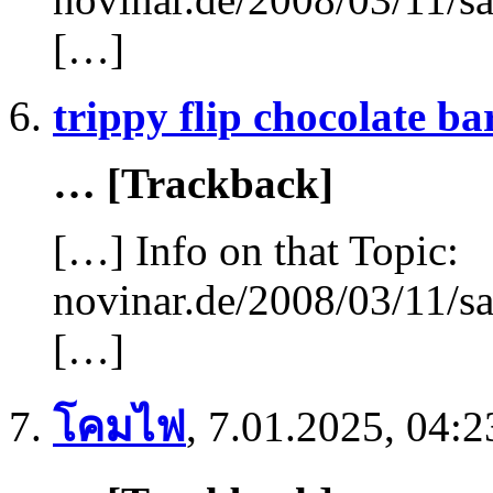
[…]
trippy flip chocolate ba
… [Trackback]
[…] Info on that Topic:
novinar.de/2008/03/11/sa
[…]
โคมไฟ
,
7.01.2025, 04:2