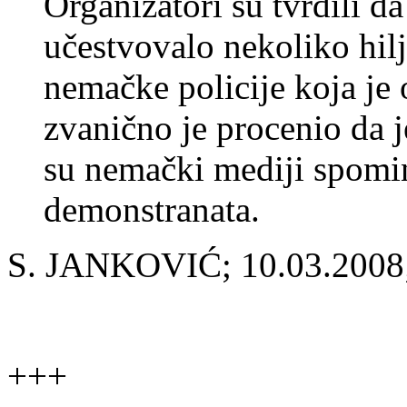
Organizatori su tvrdili d
učestvovalo nekoliko hilj
nemačke policije koja je
zvanično je procenio da 
su nemački mediji spomin
demonstranata.
S. JANKOVIĆ; 10.03.2008
+++