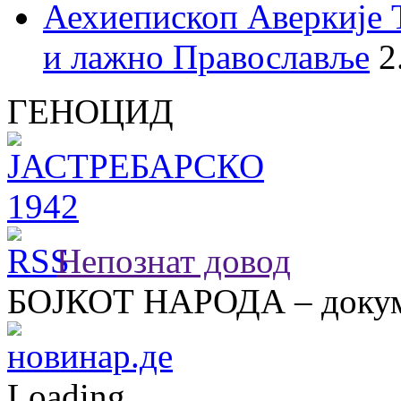
Аехиепископ Аверкије 
и лажно Православље
2
ГЕНОЦИД
Непознат довод
БОЈКОТ НАРОДА – докум
Loading