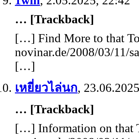
1win
,
2.05.2025, 22:42
… [Trackback]
[…] Find More to that To
novinar.de/2008/03/11/sa
[…]
เหยี่ยวไล่นก
,
23.06.2025
… [Trackback]
[…] Information on that 