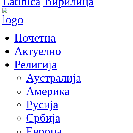
Latinica
Ћирилица
Почетна
Актуелно
Религија
Аустралија
Америка
Русија
Србија
Европа