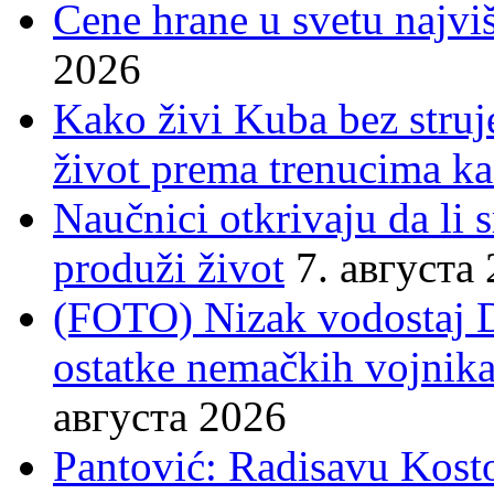
Cene hrane u svetu najviš
2026
Kako živi Kuba bez struje
život prema trenucima ka
Naučnici otkrivaju da li
produži život
7. августа
(FOTO) Nizak vodostaj 
ostatke nemačkih vojnika
августа 2026
Pantović: Radisavu Kost