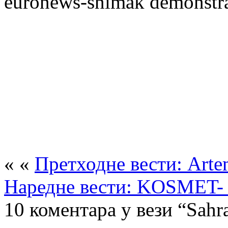
euronews-snimak demonstra
« «
Претходне вести: Artemi
Наредне вести: KOSMET- d
10 коментара у вези “Sahran