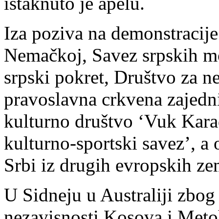
istaknuto je apelu.
Iza poziva na demonstracije 
Nemačkoj, Savez srpskih mo
srpski pokret, Društvo za 
pravoslavna crkvena zajedn
kulturno društvo ‘Vuk Kara
kulturno-sportski savez’, a 
Srbi iz drugih evropskih ze
U Sidneju u Australiji zbog
nezavisnosti Kosova i Metoh