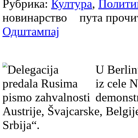
Рубрика:
Култура
,
Полити
новинарство пута проч
Одштампај
U Berlin
iz cele 
demonstr
Austrije, Švajcarske, Belgi
Srbija“.