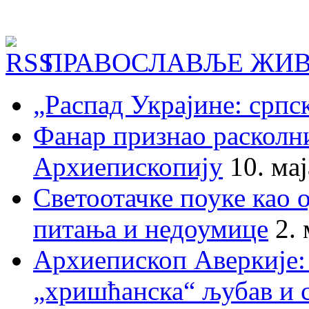
ПРАВОСЛАВЉЕ ЖИВ
„Распад Украјине: српс
Фанар признао раскол
Архиепископију
10. ма
Светоотачке поуке као 
питања и недоумице
2.
Архиепископ Аверкије:
„хришћанска“ љубав и 