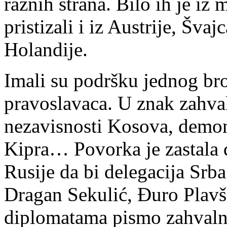
raznih strana. Bilo ih je iz
pristizali i iz Austrije, Švaj
Holandije.
Imali su podršku jednog bro
pravoslavaca. U znak zahva
nezavisnosti Kosova, demons
Kipra… Povorka je zastala 
Rusije da bi delegacija Srba
Dragan Sekulić, Đuro Plavš
diplomatama pismo zahvalno