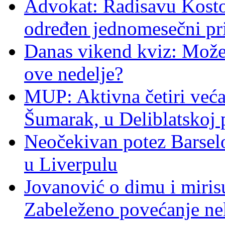
Advokat: Radisavu Kosto
određen jednomesečni pr
Danas vikend kviz: Možet
ove nedelje?
MUP: Aktivna četiri veća
Šumarak, u Deliblatskoj 
Neočekivan potez Barsel
u Liverpulu
Jovanović o dimu i miris
Zabeleženo povećanje ne