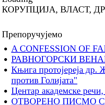
КОРУПЦИЈА, ВЛАСТ, Д
Препоручујемо
A CONFESSION OF FAI
РАВНОГОРСКИ ВЕНА
Књига протојереја др. 
против Голијата"
Центар академске речи
ОТВОРЕНО ПИСМО С