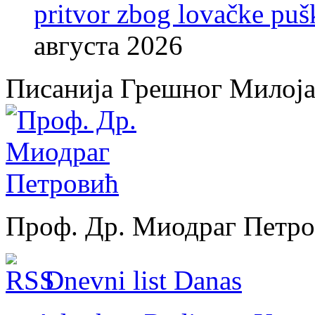
pritvor zbog lovačke puš
августа 2026
Писанија Грешног Милој
Проф. Др. Миодраг Петр
Dnevni list Danas