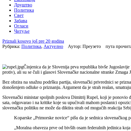
Друштво
Политика
Свет
Забава
Огласи
Читуље
Priznali kosovo još pre 20 godina
Рубрика:
Политика
,
Актуелно
Аутор: Преузето пута прочи
Činjenica da je Slovenija prva republika bivše Jugoslavije
protiv), ali su se čuli i glasovi Slovenačke nacionalne stranke Zmaga 
Bez obzira na snažnu podršku partija, slovenački privrednici se priznanj
donošenjem odluke o priznanju. Argument da je strah realan, smatraj
Slovenački ministar spoljnih poslova Dimitrij Rupel, koji je ponovio d
sata, odgovarao i na kritike koje su upućivali mahom poslanici opozic
slovenačku politiku ne može da diktira strah od mogućih reakcija Srbi
Koparske „Primorske novice“ pišu da je sednica slovenačkog pa
„Moralna obaveza prve od bivših osam federalnih jedinica koja s