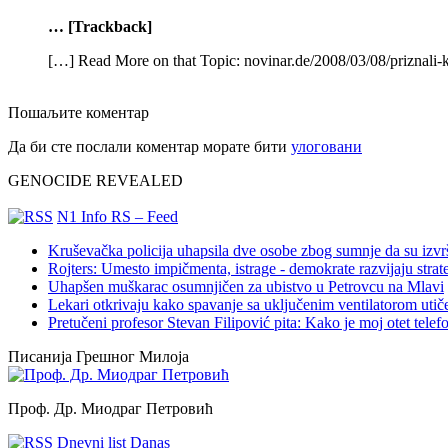
… [Trackback]
[…] Read More on that Topic: novinar.de/2008/03/08/priznali-
Пошаљите коментар
Да би сте послали коментар морате бити
улоговани
GENOCIDE REVEALED
N1 Info RS – Feed
Kruševačka policija uhapsila dve osobe zbog sumnje da su izvr
Rojters: Umesto impičmenta, istrage - demokrate razvijaju str
Uhapšen muškarac osumnjičen za ubistvo u Petrovcu na Mlavi
Lekari otkrivaju kako spavanje sa uključenim ventilatorom utiče 
Pretučeni profesor Stevan Filipović pita: Kako je moj otet te
Писанија Грешног Милоја
Проф. Др. Миодраг Петровић
Dnevni list Danas