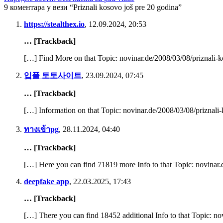
9 коментара у вези “Priznali kosovo još pre 20 godina”
https://stealthex.io
,
12.09.2024, 20:53
… [Trackback]
[…] Find More on that Topic: novinar.de/2008/03/08/priznali-
입플 토토사이트
,
23.09.2024, 07:45
… [Trackback]
[…] Information on that Topic: novinar.de/2008/03/08/priznali
ทางเข้าpg
,
28.11.2024, 04:40
… [Trackback]
[…] Here you can find 71819 more Info to that Topic: novinar
deepfake app
,
22.03.2025, 17:43
… [Trackback]
[…] There you can find 18452 additional Info to that Topic: n