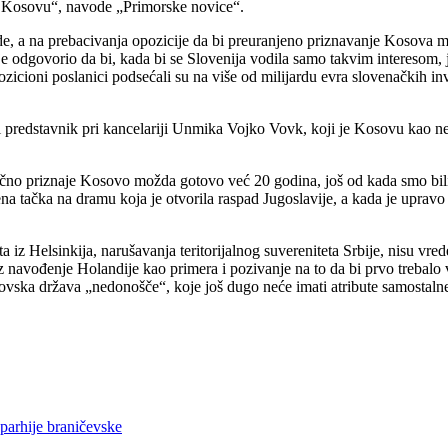
a Kosovu“, navode „Primorske novice“.
de, a na prebacivanja opozicije da bi preuranjeno priznavanje Kosova mog
 je odgovorio da bi, kada bi se Slovenija vodila samo takvim interesom, 
Opozicioni poslanici podsećali su na više od milijardu evra slovenačkih i
i predstavnik pri kancelariji Unmika Vojko Vovk, koji je Kosovu kao nez
olično priznaje Kosovo možda gotovo već 20 godina, još od kada smo bil
jena tačka na dramu koja je otvorila raspad Jugoslavije, a kada je upra
Helsinkija, narušavanja teritorijalnog suvereniteta Srbije, nisu vrede
navođenje Holandije kao primera i pozivanje na to da bi prvo trebalo vid
vska država „nedonošče“, koje još dugo neće imati atribute samostalne d
parhije braničevske