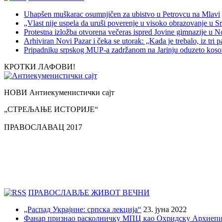
Uhapšen muškarac osumnjičen za ubistvo u Petrovcu na Mlavi
„Vlast nije uspela da uruši poverenje u visoko obrazovanje u Sr
Protestna izložba otvorena večeras ispred Jovine gimnazije u
Arhiviran Novi Pazar i čeka se utorak: „Kada je trebalo, iz tri 
Pripadniku srpskog MUP-a zadržanom na Jarinju oduzeto kosovsk
КРОТКИ ЛАФОВИ!
НОВИ Антиекуменистички сајт
„СТРЕЉАЊЕ ИСТОРИЈЕ“
ПРАВОСЛАВАЦ 2017
ПРАВОСЛАВЉЕ ЖИВОТ ВЕЧНИ
„Распад Украјине: српска лекција“
23. јуна 2022
Фанар признао расколничку МПЦ као Охридску Архиепи