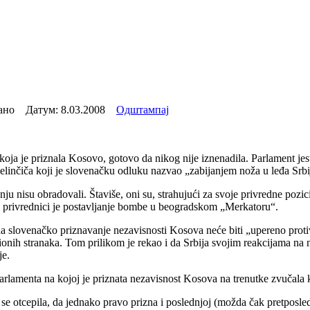
тано Датум:
8.03.2008
Одштампај
 koja je priznala Kosovo, gotovo da nikog nije iznenadila. Parlament j
Jelinčiča koji je slovenačku odluku nazvao „zabijanjem noža u leđa Srbi
u nisu obradovali. Štaviše, oni su, strahujući za svoje privredne pozicije
u privrednici je postavljanje bombe u beogradskom „Merkatoru“.
a slovenačko priznavanje nezavisnosti Kosova neće biti „upereno protiv 
ionih stranaka. Tom prilikom je rekao i da Srbija svojim reakcijama na 
je.
rlamenta na kojoj je priznata nezavisnost Kosova na trenutke zvučala 
e otcepila, da jednako pravo prizna i poslednjoj (možda čak pretposledn