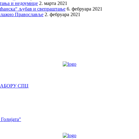
итања и недоумице
2. марта 2021
шћанска“ љубав и свепраштање
6. фебруара 2021
 лажно Православље
2. фебруара 2021
САБОРУ СПЦ
 Голијата"