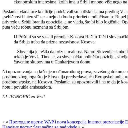
ekonomskim interesima, kojih ima u Srbiji mnogo više nego n
Poslanici vladajuće koalicije podržavali su u diskusijama predlog Vla
„sebičnost i interesi“ ne smeju da budu prioritet u odlučivanju. Rupel
privrede u Srbiji branila opozicija, a ne vlada, što bi bilo logičnije. 
puta veću robnu razmenu sa Srbijom.
U Prištini su se sastali premijer Kosova Hašim Tači i slovenačk
da Srbija treba da prizna nezavisnost Kosova.
– Slovenija je rešila da prizna realnost. Narod Slovenije simb
rekao je Vovk. Time je, za slovenačku političku poziciju, stavl
čuvenim skupovima u Cankarjevom domu.
Ni upozoravanja na kršenje međunarodnog prava, završnog dokumenta iz 
posebno zbog toga što je Slovenija predsedavajuća Evropskoj uniji, uz 
posebno srpske, na Kosovu. Poslanici su upozoravali i na to da je koso
notu i povukla ambasadora.
LJ. IVANOVIĆ za Vesti
« «
Претходне вести: WAP i nova koncepcija Internet prezentacije E
Наредне вести: Šest načina za pad vlade
» »