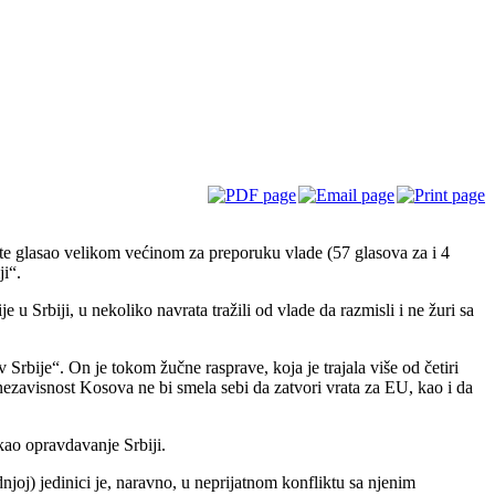
este glasao velikom većinom za preporuku vlade (57 glasova za i 4
ji“.
 u Srbiji, u nekoliko navrata tražili od vlade da razmisli i ne žuri sa
Srbije“. On je tokom žučne rasprave, koja je trajala više od četiri
nezavisnost Kosova ne bi smela sebi da zatvori vrata za EU, kao i da
kao opravdavanje Srbiji.
joj) jedinici je, naravno, u neprijatnom konfliktu sa njenim