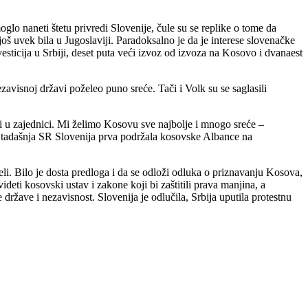
lo naneti štetu privredi Slovenije, čule su se replike o tome da
još uvek bila u Jugoslaviji. Paradoksalno je da je interese slovenačke
nvesticija u Srbiji, deset puta veći izvoz od izvoza na Kosovo i dvanaest
avisnoj državi poželeo puno sreće. Tači i Volk su se saglasili
i u zajednici. Mi želimo Kosovu sve najbolje i mnogo sreće –
vo tadašnja SR Slovenija prva podržala kosovske Albance na
li. Bilo je dosta predloga i da se odloži odluka o priznavanju Kosova,
eti kosovski ustav i zakone koji bi zaštitili prava manjina, a
ržave i nezavisnost. Slovenija je odlučila, Srbija uputila protestnu