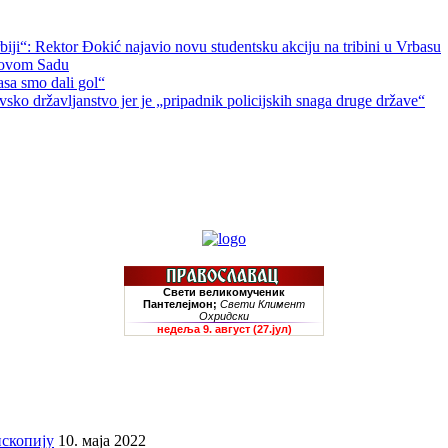
biji“: Rektor Đokić najavio novu studentsku akciju na tribini u Vrbasu
 Novom Sadu
pasa smo dali gol“
o državljanstvo jer je „pripadnik policijskih snaga druge države“
скопију
10. маја 2022