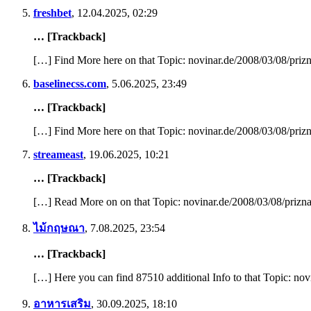
freshbet
,
12.04.2025, 02:29
… [Trackback]
[…] Find More here on that Topic: novinar.de/2008/03/08/priz
baselinecss.com
,
5.06.2025, 23:49
… [Trackback]
[…] Find More here on that Topic: novinar.de/2008/03/08/priz
streameast
,
19.06.2025, 10:21
… [Trackback]
[…] Read More on on that Topic: novinar.de/2008/03/08/prizna
ไม้กฤษณา
,
7.08.2025, 23:54
… [Trackback]
[…] Here you can find 87510 additional Info to that Topic: no
อาหารเสริม
,
30.09.2025, 18:10