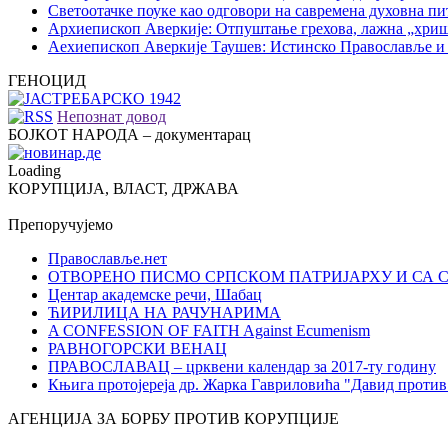
Светоотачке поуке као одговори на савремена духовна п
Архиепископ Аверкије: Отпуштање грехова, лажна „хри
Аехиепископ Аверкије Таушев: Истинско Православље и
ГЕНОЦИД
Непознат довод
БОЈКОТ НАРОДА – документарац
Loading
КОРУПЦИЈА, ВЛАСТ, ДРЖАВА
Препоручујемо
Православље.нет
ОТВОРЕНО ПИСМО СРПСКОМ ПАТРИЈАРХУ И СА 
Центар академске речи, Шабац
ЋИРИЛИЦА НА РАЧУНАРИМА
A CONFESSION OF FAITH Against Ecumenism
РАВНОГОРСКИ ВЕНАЦ
ПРАВОСЛАВАЦ – црквени календар за 2017-ту годину
Књига протојереја др. Жарка Гавриловића "Давид против
АГЕНЦИЈА ЗА БОРБУ ПРОТИВ КОРУПЦИЈЕ