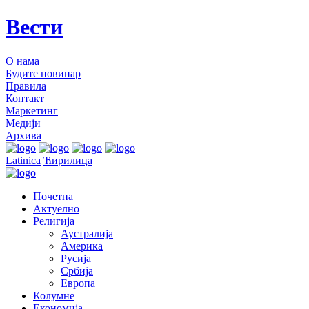
Вести
О нама
Будите новинар
Правила
Контакт
Маркетинг
Медији
Архива
Latinica
Ћирилица
Почетна
Актуелно
Религија
Аустралија
Америка
Русија
Србија
Европа
Колумне
Економија