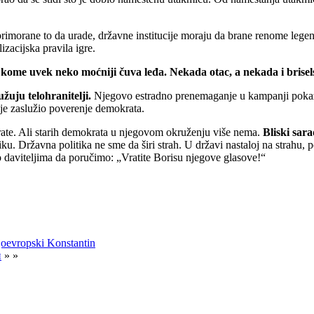
primorane to da urade, državne institucije moraju da brane renome legen
izacijska pravila igre.
kome uvek neko moćniji čuva leđa. Nekada otac, a nekada i brisels
žuju telohranitelji.
Njegovo estradno prenemaganje u kampanji pokazuj
e zaslužio poverenje demokrata.
ate. Ali starih demokrata u njegovom okruženju više nema.
Bliski sara
iku. Državna politika ne sme da širi strah. U državi nastaloj na strahu
aviteljima da poručimo: „Vratite Borisu njegove glasove!“
oevropski Konstantin
и
» »