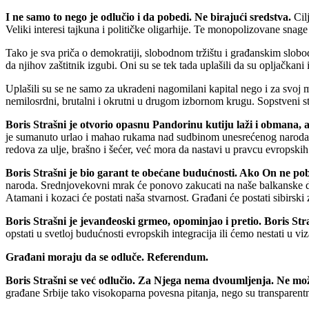
I ne samo to nego je odlučio i da pobedi. Ne birajući sredstva.
Cilj
Veliki interesi tajkuna i političke oligarhije. Te monopolizovane snag
Tako je sva priča o demokratiji, slobodnom tržištu i građanskim slobo
da njihov zaštitnik izgubi. Oni su se tek tada uplašili da su opljačkan
Uplašili su se ne samo za ukradeni nagomilani kapital nego i za svoj 
nemilosrdni, brutalni i okrutni u drugom izbornom krugu. Sopstveni s
Boris Strašni je otvorio opasnu Pandorinu kutiju laži i obmana, a 
je sumanuto urlao i mahao rukama nad sudbinom unesrećenog naroda, koj
redova za ulje, brašno i šećer, već mora da nastavi u pravcu evropskih
Boris Strašni je bio garant te obećane budućnosti. Ako On ne pob
naroda. Srednjovekovni mrak će ponovo zakucati na naše balkanske domo
Atamani i kozaci će postati naša stvarnost. Građani će postati sibirski 
Boris Strašni je jevanđeoski grmeo, opominjao i pretio. Boris Stra
opstati u svetloj budućnosti evropskih integracija ili ćemo nestati u vi
Građani moraju da se odluče. Referendum.
Boris Strašni se već odlučio. Za Njega nema dvoumljenja. Ne mož
građane Srbije tako visokoparna povesna pitanja, nego su transparentno