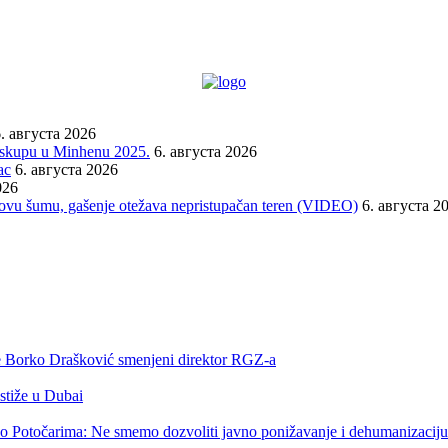
. августа 2026
a skupu u Minhenu 2025.
6. августа 2026
ac
6. августа 2026
026
orovu šumu, gašenje otežava nepristupačan teren (VIDEO)
6. августа 2
 je Borko Drašković smenjeni direktor RGZ-a
 stiže u Dubai
o Potočarima: Ne smemo dozvoliti javno ponižavanje i dehumanizaciju 