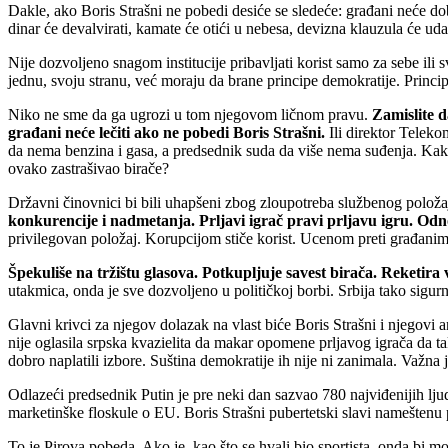
Dakle, ako Boris Strašni ne pobedi desiće se sledeće: građani neće dob
dinar će devalvirati, kamate će otići u nebesa, devizna klauzula će udav
Nije dozvoljeno snagom institucije pribavljati korist samo za sebe ili 
jednu, svoju stranu, već moraju da brane principe demokratije. Princ
Niko ne sme da ga ugrozi u tom njegovom ličnom pravu.
Zamislite d
građani neće lečiti ako ne pobedi Boris Strašni.
Ili direktor Telekom
da nema benzina i gasa, a predsednik suda da više nema suđenja. Kak
ovako zastrašivao birače?
Državni činovnici bi bili uhapšeni zbog zloupotreba službenog položaj
konkurencije i nadmetanja. Prljavi igrač pravi prljavu igru. Od
privilegovan položaj. Korupcijom stiče korist. Ucenom preti građani
Špekuliše na tržištu glasova. Potkupljuje savest birača. Reketir
utakmica, onda je sve dozvoljeno u političkoj borbi. Srbija tako sigurn
Glavni krivci za njegov dolazak na vlast biće Boris Strašni i njegovi 
nije oglasila srpska kvazielita da makar opomene prljavog igrača da takva
dobro naplatili izbore. Suština demokratije ih nije ni zanimala. Važna
Odlazeći predsednik Putin je pre neki dan sazvao 780 najviđenijih ljud
marketinške floskule o EU. Boris Strašni pubertetski slavi nameštenu
To je Pirova pobeda. Ako je, kao što se hvali bio sportista, onda bi m