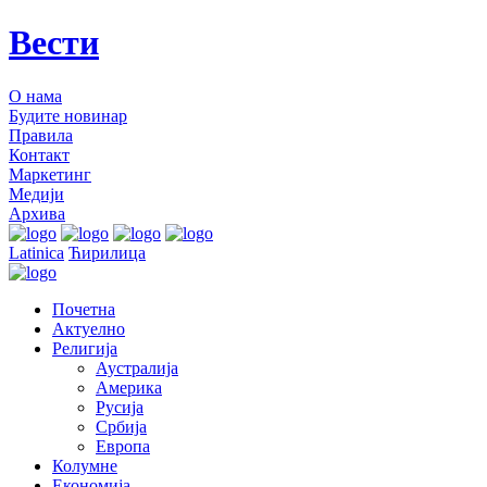
Вести
О нама
Будите новинар
Правила
Контакт
Маркетинг
Медији
Архива
Latinica
Ћирилица
Почетна
Актуелно
Религија
Аустралија
Америка
Русија
Србија
Европа
Колумне
Економија