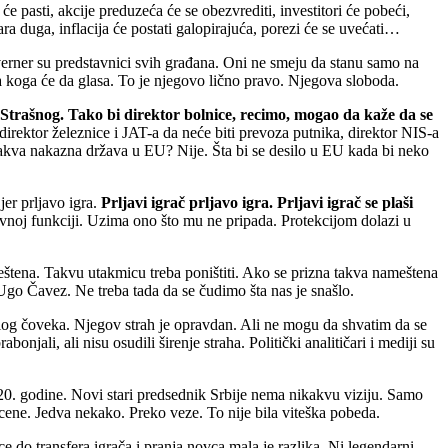
e pasti, akcije preduzeća će se obezvrediti, investitori će pobeći,
ara duga, inflacija će postati galopirajuća, porezi će se uvećati…
guverner su predstavnici svih građana. Oni ne smeju da stanu samo na
a koga će da glasa. To je njegovo lično pravo. Njegova sloboda.
a Strašnog. Tako bi direktor bolnice, recimo, mogao da kaže da se
 direktor železnice i JAT-a da neće biti prevoza putnika, direktor NIS-a
akva nakazna država u EU? Nije. Šta bi se desilo u EU kada bi neko
er prljavo igra.
Prljavi igrač prljavo igra. Prljavi igrač se plaši
žavnoj funkciji. Uzima ono što mu ne pripada. Protekcijom dolazi u
tena. Takvu utakmicu treba poništiti. Ako se prizna takva nameštena
i Ugo Čavez. Ne treba tada da se čudimo šta nas je snašlo.
 malog čoveka. Njegov strah je opravdan. Ali ne mogu da shvatim da se
njali, ali nisu osudili širenje straha. Politički analitičari i mediji su
2020. godine. Novi stari predsednik Srbije nema nikakvu viziju. Samo
cene. Jedva nekako. Preko veze. To nije bila viteška pobeda.
e do transfera igrača i pranja novca mala je razlika. Ni legendarni