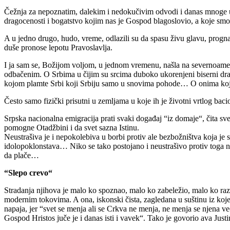
Čežnja za nepoznatim, dalekim i nedokučivim odvodi i danas mnoge u d
dragocenosti i bogatstvo kojim nas je Gospod blagoslovio, a koje smo
A u jedno drugo, hudo, vreme, odlazili su da spasu živu glavu, progn
duše pronose lepotu Pravoslavlja.
I ja sam se, Božijom voljom, u jednom vremenu, našla na severnoame
odbačenim. O Srbima u čijim su srcima duboko ukorenjeni biserni d
kojom plamte Srbi koji Srbiju samo u snovima pohode… O onima koji
Često samo fizički prisutni u zemljama u koje ih je životni vrtlog ba
Srpska nacionalna emigracija prati svaki događaj “iz domaje“, čita sve
pomogne Otadžbini i da svet sazna Istinu.
Neustrašiva je i nepokolebiva u borbi protiv ale bezbožništva koja je 
idolopoklonstava… Niko se tako postojano i neustrašivo protiv toga ne b
da plače…
“Slepo crevo“
Stradanja njihova je malo ko spoznao, malo ko zabeležio, malo ko r
modernim tokovima. A ona, iskonski čista, zagledana u suštinu iz koje
napaja, jer “svet se menja ali se Crkva ne menja, ne menja se njena
Gospod Hristos juče je i danas isti i vavek“. Tako je govorio ava Justi