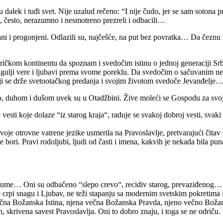
alek i tuđi svet. Nije uzalud rečeno: “I nije čudo, jer se sam sotona p
, često, nerazumno i nesmotreno prezreli i odbacili…
ani i progonjeni. Odlazili su, najčešće, na put bez povratka… Da čeznu
ričkom kontinentu da spoznam i svedočim istinu o jednoj generaciji 
ragulji vere i ljubavi prema svome poreklu. Da svedočim o sačuvanim
 se drže svetootačkog predanja i svojim životom svedoče Jevanđelje
cio, duhom i dušom uvek su u Otadžbini. Žive moleći se Gospodu za svoj
 vesti koje dolaze “iz starog kraja“, raduje se svakoj dobroj vesti, sva
svoje otrovne vatrene jezike usmerila na Pravoslavlje, pretvarajući čit
ori. Pravi rodoljubi, ljudi od časti i imena, kakvih je nekada bila puna
azume… Oni su odbačeno “slepo crevo“, recidiv starog, prevaziđenog… 
 crpi snagu i Ljubav, ne teži stapanju sa modernim svetskim pokretima i
 večna Božanska Istina, njena večna Božanska Pravda, njeno večno Boža
n, skrivena savest Pravoslavlja. Oni to dobro znaju, i toga se ne odriču.