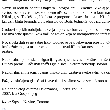
Vazda su rodu najodaniji i najverniji progonjeni… Vladika Nikolaj je
svetosavskom verom svakodnevno piše svoju oporuku – Srpskom narodu,
Nikolaja, sa Teološkog fakulteta se progone dela ave Justina… Nisu
kaljuzi i blatu beznađa u otpadništvo od Boga Jedinoga, odbacujući 
Grobovi srpskih rodoljuba razvejani po vascelom zemljinom šaru sve
i neshvaćene ljubavi, koja traži odgovor, koja beskompromisno traži i
No, srpski duh se ne zatire lako. Odoleo je petovekovnom ropstvu. O
bezbožnicima, pa makar se oni i u nju “uvukli“, makar nosili mitre i 
pastire.
Nacionalna, patriotska emigracija, glas srpske savesti, izoštrenim “še
Ljubav prema Otačestvu snaži i greje srca, i verom pobeđuje sotonu.
Nacionalna emigracija i danas visoko drži “zastavu svetosavlja“ da o
Pažljivo slušajmo glas časti i savesti… i sledimo svoje srce! A ono nas
Na dan Svetog Avrama Prvozvanog, Gorica Trkulja
2007, leta Gospodnjeg
izvor: Srpske Novine, Toronto