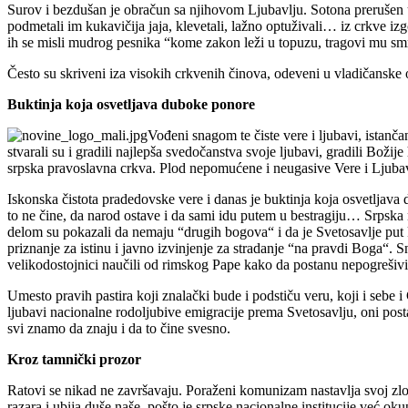
Surov i bezdušan je obračun sa njihovom Ljubavlju. Sotona prerušen u 
podmetali im kukavičija jaja, klevetali, lažno optuživali… iz crkve 
ih se misli mudrog pesnika “kome zakon leži u topuzu, tragovi mu s
Često su skriveni iza visokih crkvenih činova, odeveni u vladičansk
Buktinja koja osvetljava duboke ponore
Vođeni snagom te čiste vere i ljubavi, istanča
stvarali su i gradili najlepša svedočanstva svoje ljubavi, gradili Bo
srpska pravoslavna crkva. Plod nepomućene i neugasive Vere i Ljubav
Iskonska čistota pradedovske vere i danas je buktinja koja osvetljava 
to ne čine, da narod ostave i da sami idu putem u bestragiju… Srpska 
delom su pokazali da nemaju “drugih bogova“ i da je Svetosavlje put 
priznanje za istinu i javno izvinjenje za stradanje “na pravdi Boga“. 
velikodostojnici naučili od rimskog Pape kako da postanu nepogrešivi,
Umesto pravih pastira koji znalački bude i podstiču veru, koji i seb
ljubavi nacionalne rodoljubive emigracije prema Svetosavlju, oni postaj
svi znamo da znaju i da to čine svesno.
Kroz tamnički prozor
Ratovi se nikad ne završavaju. Poraženi komunizam nastavlja svoj zlo
razara i ubija duše naše, pošto je srpske nacionalne institucije već o