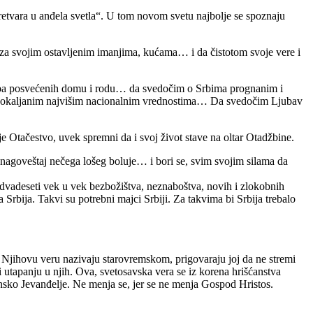
retvara u anđela svetla“. U tom novom svetu najbolje se spoznaju
 za svojim ostavljenim imanjima, kućama… i da čistotom svoje vere i
Srba posvećenih domu i rodu… da svedočim o Srbima prognanim i
 neokaljanim najvišim nacionalnim vrednostima… Da svedočim Ljubav
…
e Otačestvo, uvek spremni da i svoj život stave na oltar Otadžbine.
ki nagoveštaj nečega lošeg boluje… i bori se, svim svojim silama da
av dvadeseti vek u vek bezbožištva, neznaboštva, novih i zlokobnih
 Srbija. Takvi su potrebni majci Srbiji. Za takvima bi Srbija trebalo
Njihovu veru nazivaju starovremskom, prigovaraju joj da ne stremi
 utapanju u njih. Ova, svetosavska vera se iz korena hrišćanstva
nsko Jevanđelje. Ne menja se, jer se ne menja Gospod Hristos.