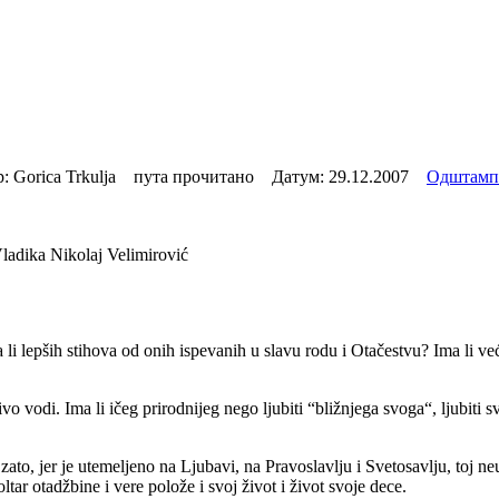
 Gorica Trkulja пута прочитано Датум:
29.12.2007
Одштамп
ladika Nikolaj Velimirović
 li lepših stihova od onih ispevanih u slavu rodu i Otačestvu? Ima li već
o vodi. Ima li ičeg prirodnijeg nego ljubiti “bližnjega svoga“, ljubiti sv
ato, jer je utemeljeno na Ljubavi, na Pravoslavlju i Svetosavlju, toj n
oltar otadžbine i vere polože i svoj život i život svoje dece.