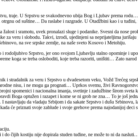
estvu, traje. U Srpstvu se svakodnevno ubija Bog i Ljubav prema rodu… 
otrgnu od suštine… Da raslabe i razgrade. U Otadžbini kao i u tuđini, 
, na žalost i sramotu, uvek pronalazi sluge i podanike. Svesni da nose p
e za veru i slobodu. Takvi, izrodi, ujedinjeni sa neprijateljima jurišaju
Srbinovo, na sve srpske zemlje, na naše sveto Kosovo i Metohiju.
o i rodoljubivo Srpstvo, jer ono svojom Ljubavlju stalno opominje i up
e koga se treba osloboditi, koje treba razoriti, uništiti… Zato narod
nik i stradalnik za veru i Srpstvo u dvadesetom veku, Vožd Trećeg srp
še narodne nisu, i ne mogu ga prognati… Uprkos svemu, živi Ravnogorst
brojni spomenici i nacionalna imanja, svetinje i zadužbine širom sveta k
pravdi Boga optužen i razapet i kome se ni grob ne zna… To je još jedna
 I nastavljaju da vladaju Srbijom i da sakate Srpstvo i dušu Srbinovu, 
i kada će priznati svoje zablude i svoje grehove prema najodanijoj deci
aciju.
 i do čijih kostiju nije dopirala studen tuđine, ne može to ni da nasluti