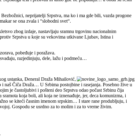
Bezbožnici, neprijatelji Srpstva, ma ko i ma gde bili, vazda progone
makar se ona zvala i “slobodni svet“.
rokletsvo zbog izdaje, nastavljaju sramnu trgovinu nacionalnim
 protiv Srpstva u koje su vekovima utkivane Ljubav, Istina i
ozorava, pobeđuje i poražava.
 svađaju, razjedinjuju, dele, lažu i podmeću…
skog ustanka, Đeneral Draža Mihailović,
vo i naš Čiča Draža… U Srbima postojbine i rasejanja. Posebno žive u
ojim je častoljubivi i pošteni deo Srpstva odao počast Srbinu čija
 sramota koja boli, ali koja ne iznenađuje, jer, deca komunizma, i
lažno se kiteći časnim imenom srpskim… I stare rane produbljuju, i
 svojoj. Gospodu se usrdno za to molim i za to vreme živim.
…