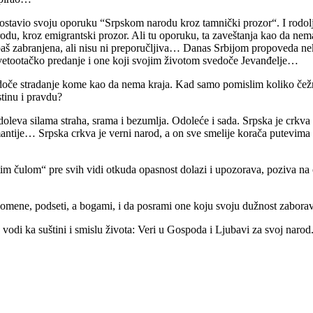
 ostavio svoju oporuku “Srpskom narodu kroz tamnički prozor“. I rodol
 kroz emigrantski prozor. Ali tu oporuku, ta zaveštanja kao da nema 
 baš zabranjena, ali nisu ni preporučljiva… Danas Srbijom propoveda 
svetootačko predanje i one koji svojim životom svedoče Jevanđelje…
doče stradanje kome kao da nema kraja. Kad samo pomislim koliko čežn
stinu i pravdu?
doleva silama straha, srama i bezumlja. Odoleće i sada. Srpska je crkv
mantije… Srpska crkva je verni narod, a on sve smelije korača putevima
stim čulom“ pre svih vidi otkuda opasnost dolazi i upozorava, poziva na 
pomene, podseti, a bogami, i da posrami one koju svoju dužnost zaborav
 vodi ka suštini i smislu života: Veri u Gospoda i Ljubavi za svoj narod