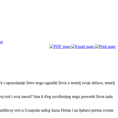
ај
e i opravdanije žrtve nego ugraditi život u temelj svoje države, temelj
oj rod i svoj narod? Ima li ičeg uzvišenijeg nego posvetiti život radu
euništivoj veri u Gospoda našeg Isusa Hrista i na ljubavi prema svome