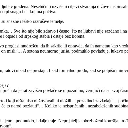
jubav građena. Nesebični i uzvišeni ciljevi stvaranja države inspirisali
o crpi snagu i na kojima počiva.
 su snažne i teško razrušive temelje.
nka… Sve što nije bilo zdravo i časno, što na ljubavi nije sazdano i na nj
 je i otpada od srpskog stabla i ostaje bez korena.
štvo proglasi mudrošću, da ih sakrije ili opravda, da ih nametnu kao vred
šta on misli“… A sotona neumorno juriša, podmuklo povlađuje, lukavo
, ratovi nikad ne prestaju. I kad formalno prođu, kad se potpišu mirov
peja?
u priču da je rat završen povlače se u pozadinu, verujući da su svoj časn
veto i koji ništa nisu ni žrtvovali ni uložili… pozadinci zavladaju… poč
 to narod pozlatiti“… Koliko je neispričanih i nezabeleženih sudbina ko
pritajeno i podmuklo, i dalje traje. Neprijatelj je obezboženi komšija i r
štvom“.