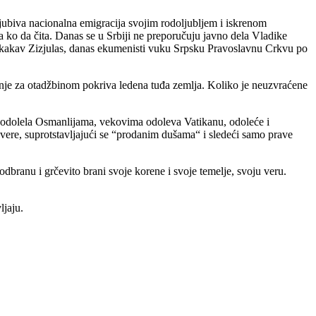
jubiva nacionalna emigracija svojim rodoljubljem i iskrenom
ko da čita. Danas se u Srbiji ne preporučuju javno dela Vladike
nekakav Zizjulas, danas ekumenisti vuku Srpsku Pravoslavnu Crkvu po
je za otadžbinom pokriva ledena tuđa zemlja. Koliko je neuzvraćene
a odolela Osmanlijama, vekovima odoleva Vatikanu, odoleće i
 vere, suprotstavljajući se “prodanim dušama“ i sledeći samo prave
odbranu i grčevito brani svoje korene i svoje temelje, svoju veru.
ljaju.
.