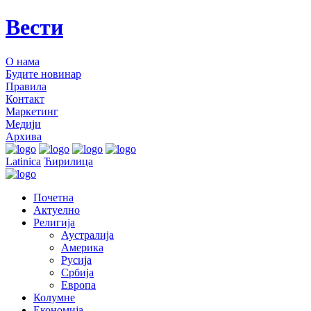
Вести
О нама
Будите новинар
Правила
Контакт
Маркетинг
Медији
Архива
Latinica
Ћирилица
Почетна
Актуелно
Религија
Аустралија
Америка
Русија
Србија
Европа
Колумне
Економија