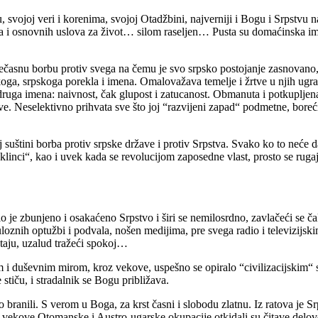
vu, svojoj veri i korenima, svojoj Otadžbini, najverniji i Bogu i Srpstvu
a i osnovnih uslova za život… silom raseljen… Pusta su domaćinska iman
 nečasnu borbu protiv svega na čemu je svo srpsko postojanje zasnovan
čkoga, srpskoga porekla i imena. Omalovažava temelje i žrtve u njih ug
uga imena: naivnost, čak glupost i zatucanost. Obmanuta i potkupljena
e. Neselektivno prihvata sve što joj “razvijeni zapad“ podmetne, boreći
 suštini borba protiv srpske države i protiv Srpstva. Svako ko to neće da
linci“, kao i uvek kada se revolucijom zaposedne vlast, prosto se rugaju
o je zbunjeno i osakaćeno Srpstvo i širi se nemilosrdno, zavlačeći se čak
uloznih optužbi i podvala, nošen medijima, pre svega radio i televizijsk
lutaju, uzalud tražeći spokoj…
duševnim mirom, kroz vekove, uspešno se opiralo “civilizacijskim“ sila
stiču, i stradalnik se Bogu približava.
 branili. S verom u Boga, za krst časni i slobodu zlatnu. Iz ratova je 
vekove Otomanske i Austro-ugarske okupacije otkidali su čitave delove 