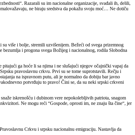
ednosti“. Razarali su im nacionalne organizacije, svađali ih, delili,
e, omalovažavaju, ne biraju sredstva da pokažu svoju moć… Ne dotiču
li su više i bolje, stremili uzvišenijem. Bežeći od svega prizemnog
reme bezumlja i progona svega Božijeg i nacionalnog, rodila Slobodna
pitajući ga hoće li sa njima i ne slušajući njegov očajnički vapaj da
Srpsku pravoslavnu crkvu. Prvi su se tome suprotstavili. Rečju i
tajanja na ispravnom putu, ali je normalno da dobiju bar javno
svakodnevno potvrđuju to pravo! Čini se, da su neki srpski crkveni
, snaže iskrenošću i dubinom vere nepokolebljivih patriota, snagom
 inkvizitori. Ne mogu reći “Gospode, oprosti im, ne znaju šta čine“, jer
 Pravoslavnu Crkvu i srpsku nacionalnu emigraciju. Nastavlja da