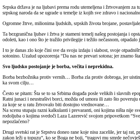
Srpska država je na ljubavi prema rodu utemeljena i žrtvovanjem za tu l
srpskog naroda da se ugrade u temelje iz kojih sve zdravo i nacionaln
Ogromne žtrve, milionima ljudskih, srpskih života brojane, postavljale
Ta bezgranična ljubav i žrtva je stameni temelj našeg postojanja i opsta
odoleti, kao i ono što je tražilo privilegije i težilo nečasnom, otpadalo
I to je danas zlo koje čini sve da svoju izdaju i slabost, svoje otpadni
sotonino. Uzalud upozorenja “Da nas ne prevari sotona; jer znamo 
Svo ljudsko postojanje je borba, večita i neprekidna.
Borba bezbožnika protiv vernih… Borba zla protiv dobroga, jer uistinu
ka svom cilju…
Često se pitam: Šta se to sa Srbima događa posle velikih i slavnih epo
Ratni junaci i neustrašivi borci, možda od umora ili zato što poveruju 
za koje se u ratu žrtvovalo biti dostojno vrednovane…
Na scenu stupaju razni kalkulanti i prevaranti, oni kojima ništa nije s
rodoljuba o kojima svedoči Laza Lazerević svojom pripovetkom “Sve će
nepozlaćeno?
Drugi svetski rat je Srpstvu doneo rane koje nisu zacelile, jer taj rat, 
zakon leži u topuzu“, ko se Boga ne boji, “tragovi mu smrde nečovje