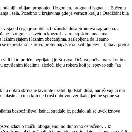
 najodaniji , ubijan, progonjen i izgonjen, prognan i izgnan… Bačen u
ja i sela. Posebno u krajevima gde je vernost kralju i Otadžbini bila
o, svega od čega je suptilna, božanska duša Srbinova sagrađena…
rađene. Izruguje se svetom knezu Lazaru, srpskim junacima i
 lažnim sjajem i lažnim obećanjima, zaslepljena da li samo
 se neprestano i surovo protiv najveće od svih ljubavi – ljubavi prema
 vidi ili to poriče, neprijatelj je Srpstva. Država počiva na zakonima,
 uzvišenim idealima, sledeći ideju rokera koji je, spevao stih “za
 i u dobro skrivane lavirinte i zabiti ljudskih duša, narušavajući mir
im talasima, čupa korene i ruši duhovne vertikale, jedine spone sa
ma bezbožništva. Istina, stradalo je, padalo, ali se uvek iznova
Srpstvo izlazilo fizički obogaljeno, no duhovno osnaženo… Iz
Srpskoga tela i prišivali ih tamo gde ne pripadaju… a onda su rešili