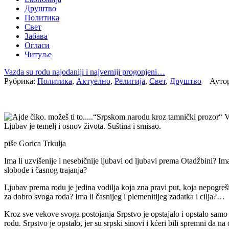
Друштво
Политика
Свет
Забава
Огласи
Читуље
Vazda su rodu najodaniji i najverniji progonjeni…
Рубрика:
Политика
,
Актуелно
,
Религија
,
Свет
,
Друштво
Аутор:
“Srpskom narodu kroz tamnički prozor“ V
Ljubav je temelj i osnov života. Suština i smisao.
piše Gorica Trkulja
Ima li uzvišenije i nesebičnije ljubavi od ljubavi prema Otadžbini? Ima
slobode i časnog trajanja?
Ljubav prema rodu je jedina vodilja koja zna pravi put, koja nepogrešiv
za dobro svoga roda? Ima li časnijeg i plemenitijeg zadatka i cilja?…
Kroz sve vekove svoga postojanja Srpstvo je opstajalo i opstalo samo z
rodu. Srpstvo je opstalo, jer su srpski sinovi i kćeri bili spremni da na 