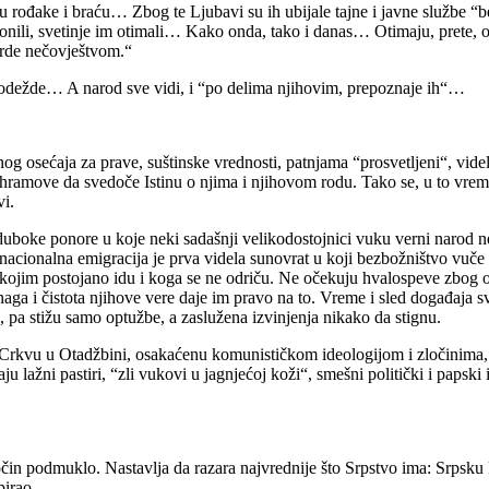
rođake i braću… Zbog te Ljubavi su ih ubijale tajne i javne službe “bezb
izgonili, svetinje im otimali… Kako onda, tako i danas… Otimaju, pret
mrde nečovještvom.“
e odežde… A narod sve vidi, i “po delima njihovim, prepoznaje ih“…
nog osećaja za prave, suštinske vrednosti, patnjama “prosvetljeni“, vide
žije hramove da svedoče Istinu o njima i njihovom rodu. Tako se, u to v
i.
duboke ponore u koje neki sadašnji velikodostojnici vuku verni narod ne 
nacionalna emigracija je prva videla sunovrat u koji bezbožništvo vuče 
kojim postojano idu i koga se ne odriču. Ne očekuju hvalospeve zbog os
Snaga i čistota njihove vere daje im pravo na to. Vreme i sled događaja 
 pa stižu samo optužbe, a zaslužena izvinjenja nikako da stignu.
e i Crkvu u Otadžbini, osakaćenu komunističkom ideologijom i zločinima
u lažni pastiri, “zli vukovi u jagnjećoj koži“, smešni politički i papski
čin podmuklo. Nastavlja da razara najvrednije što Srpstvo ima: Srpsku
kupirao…