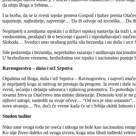
da ubiju Boga u Srbima…
I ta borba, da se iz svesti srpske protera Gospod i ljubav prema Otač
najumnije, najhrabrije, najvernije… Da ih odvoje od izvorišta… Da ih 
Neprijatelj u zemljama srpskim i u državi srpskoj nastavlja da traži i
vrednostima, prodajući ih u bescenje i gazeći i nipodaštavajući mučenik
Sloboda… Svedoci smo strašnog juriša sila bezumlja i na dušu i srce 
Sile podzemlja i bezumlja, neprekidno razaraju i uništavaju nacionaln
U bezbožnom vremenu, bezbožnima sve srpsko i nacionalno postaje brem
Ravnogorstvo – duša i srž Srpstva
Otpalima od Boga, duša i srž Srpstva – Ravnogorstvo, i najveći muče
je neprijatelj koga ni mrtvog ne prestaju da progone. Iz svesti i du
svesti, sećanju i delanju saboraca i njihovog potomstva. To potvrđuju 
stvarna žrtva za Otačestvo ima mitske dimenzije. Đeneralu koji je na 
njihovi satrapi, nasledili su svoje očeve… “Od oca je sinu ostanulo“…
nove stvaraju… No, doći će vreme kada će se i Srbija okititi Istinom 
Studen tuđine
Niko rane svoga roda ne oseća i nikoga ne bole kao nacionalnu emigr
Ko nije živeo daleko od svoga izvora, koga nisu šibali tuđinski vetrovi