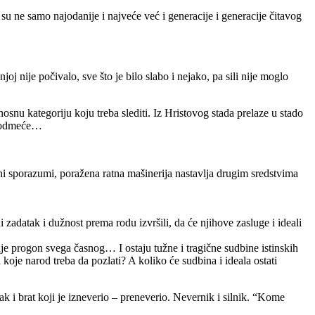
 su ne samo najodanije i najveće već i generacije i generacije čitavog
oj nije počivalo, sve što je bilo slabo i nejako, pa sili nije moglo
nosnu kategoriju koju treba slediti. Iz Hristovog stada prelaze u stado
 podmeće…
ni sporazumi, poražena ratna mašinerija nastavlja drugim sredstvima
i zadatak i dužnost prema rodu izvršili, da će njihove zasluge i ideali
inje progon svega časnog… I ostaju tužne i tragične sudbine istinskih
je narod treba da pozlati? A koliko će sudbina i ideala ostati
ođak i brat koji je izneverio – preneverio. Nevernik i silnik. “Kome