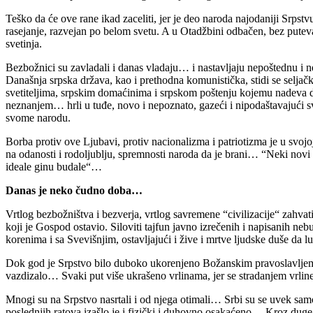
Teško da će ove rane ikad zaceliti, jer je deo naroda najodaniji Srpst
rasejanje, razvejan po belom svetu. A u Otadžbini odbačen, bez putev
svetinja.
Bezbožnici su zavladali i danas vladaju… i nastavljaju nepoštednu i
Današnja srpska država, kao i prethodna komunistička, stidi se selja
svetiteljima, srpskim domaćinima i srpskom poštenju kojemu nadeva dr
neznanjem… hrli u tuđe, novo i nepoznato, gazeći i nipodaštavajući sv
svome narodu.
Borba protiv ove Ljubavi, protiv nacionalizma i patriotizma je u svojoj
na odanosti i rodoljublju, spremnosti naroda da je brani… “Neki novi k
ideale ginu budale“…
Danas je neko čudno doba…
Vrtlog bezbožništva i bezverja, vrtlog savremene “civilizacije“ zahvati
koji je Gospod ostavio. Siloviti tajfun javno izrečenih i napisanih neb
korenima i sa Svevišnjim, ostavljajući i žive i mrtve ljudske duše da 
Dok god je Srpstvo bilo duboko ukorenjeno Božanskim pravoslavljem i 
vazdizalo… Svaki put više ukrašeno vrlinama, jer se stradanjem vrline 
Mnogi su na Srpstvo nasrtali i od njega otimali… Srbi su se uvek samo
poslednjih ratova izašlo je i fizički i duhovno osakaćeno… Kroz duge 