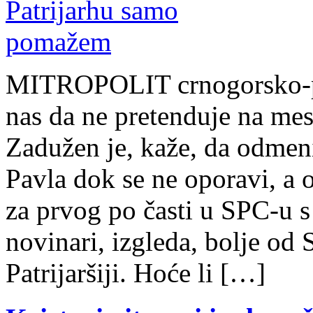
MITROPOLIT crnogorsko-pr
nas da ne pretenduje na mes
Zadužen je, kaže, da odmeni
Pavla dok se ne oporavi, a 
za prvog po časti u SPC-u 
novinari, izgleda, bolje od 
Patrijaršiji. Hoće li […]