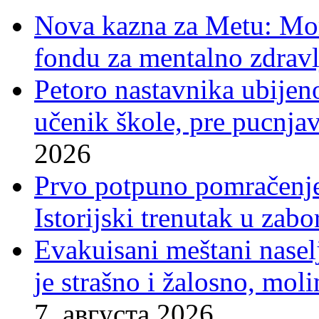
Nova kazna za Metu: Mora
fondu za mentalno zdravl
Petoro nastavnika ubijen
učenik škole, pre pucnjav
2026
Prvo potpuno pomračenje
Istorijski trenutak u zab
Evakuisani meštani nasel
je strašno i žalosno, mo
7. августа 2026