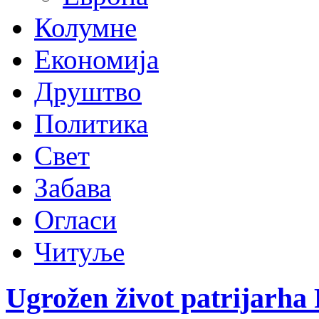
Колумне
Економија
Друштво
Политика
Свет
Забава
Огласи
Читуље
Ugrožen život patrijarha 