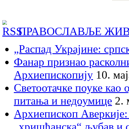
ПРАВОСЛАВЉЕ ЖИВ
„Распад Украјине: српс
Фанар признао раскол
Архиепископију
10. ма
Светоотачке поуке као 
питања и недоумице
2.
Архиепископ Аверкије:
„хришћанска“ љубав и 