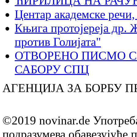
ЋИРИЛИЦА НА РАЧ
Центар академске речи
Књига протојереја др. 
против Голијата"
ОТВОРЕНО ПИСМО С
САБОРУ СПЦ
АГЕНЦИЈА ЗА БОРБУ 
©2019 novinar.de Употреб
подразумева обавезујуће