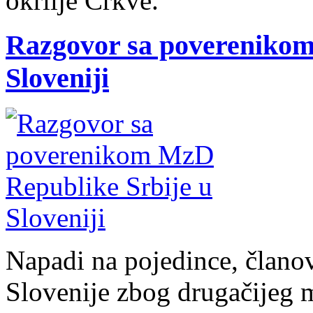
okrilje Crkve.
Razgovor sa poverenikom
Sloveniji
Napadi na pojedince, člano
Slovenije zbog drugačijeg m