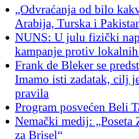
„Odvraćanja od bilo kakv
Arabija, Turska i Pakist
NUNS: U julu fizički nap
kampanje protiv lokalni
Frank de Bleker se predst
Imamo isti zadatak, cilj 
pravila
Program posvećen Beli T
Nemački medij: „Poseta 
za Brisel“