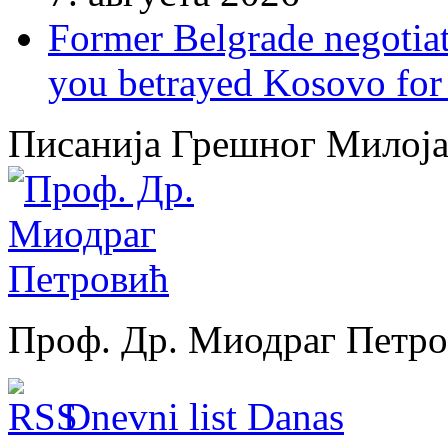
Former Belgrade negotiato
you betrayed Kosovo for 
Писанија Грешног Милој
Проф. Др. Миодраг Петр
Dnevni list Danas