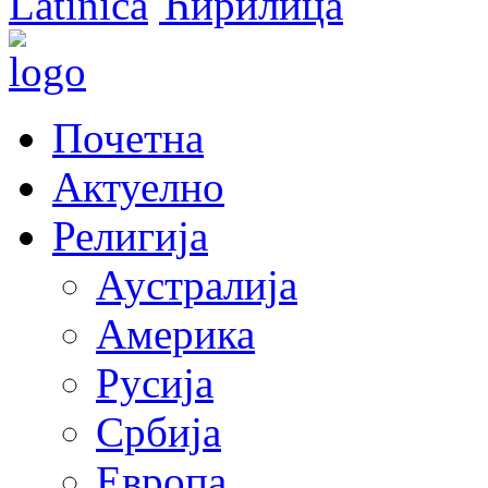
Latinica
Ћирилица
Почетна
Актуелно
Религија
Аустралија
Америка
Русија
Србија
Европа