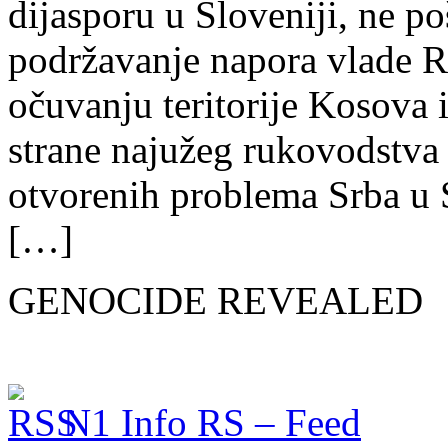
dijasporu u Sloveniji, ne po
podržavanje napora vlade Re
očuvanju teritorije Kosova 
strane najužeg rukovodstva
otvorenih problema Srba u S
[…]
GENOCIDE REVEALED
N1 Info RS – Feed