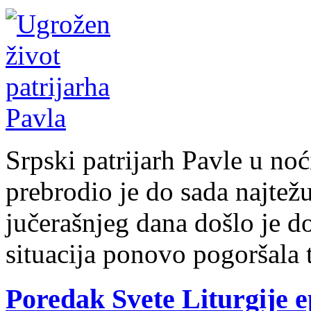
Srpski patrijarh Pavle u noć
prebrodio je do sada najte
jučerašnjeg dana došlo je do
situacija ponovo pogoršala 
Poredak Svete Liturgije e