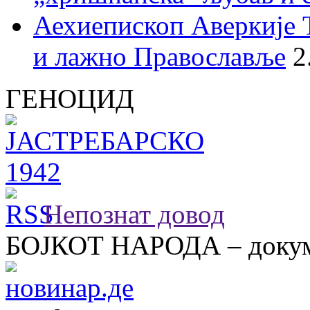
Аехиепископ Аверкије 
и лажно Православље
2
ГЕНОЦИД
Непознат довод
БОЈКОТ НАРОДА – докум