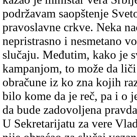
podržavam saopštenje Sveto
pravoslavne crkve. Neka nad
nepristrasno i nesmetano vo
slučaju. Međutim, kako je 
kampanjom, to može da liči 
obračune iz ko zna kojih raz
bilo kome da je reč, pa i o 
da bude zadovoljena pravda
U Sekretarijatu za vere Vla