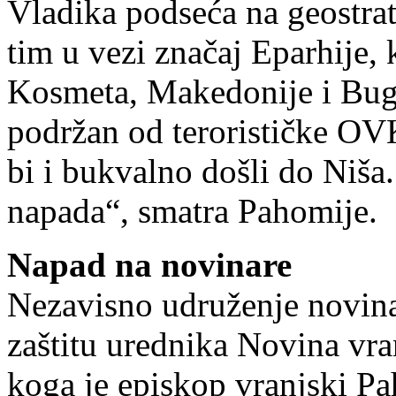
Vladika podseća na geostrat
tim u vezi značaj Eparhije,
Kosmeta, Makedonije i Buga
podržan od terorističke OV
bi i bukvalno došli do Niša.
napada“, smatra Pahomije.
Napad na novinare
Nezavisno udruženje novina
zaštitu urednika Novina vr
koga je episkop vranjski Pa