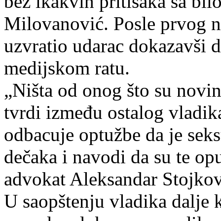
bez ikakvih pritisaka sa bilo
Milovanović. Posle prvog n
uzvratio udarac dokazavši d
medijskom ratu.
„Ništa od onog što su novin
tvrdi između ostalog vladik
odbacuje optužbe da je sek
dečaka i navodi da su te opu
advokat Aleksandar Stojkovi
U saopštenju vladika dalje 