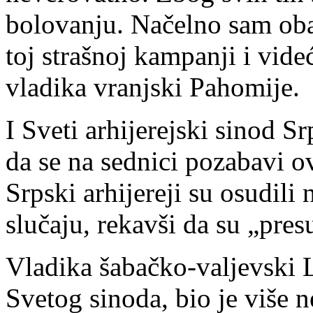
bolovanju. Načelno sam obav
toj strašnoj kampanji i videć
vladika vranjski Pahomije.
I Sveti arhijerejski sinod 
da se na sednici pozabavi
Srpski arhijereji su osudili
slučaju, rekavši da su „pres
Vladika šabačko-valjevski L
Svetog sinoda, bio je više 