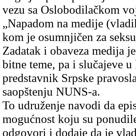
vezu sa Oslobodilačkom v
„Napadom na medije (vladik
kom je osumnjičen za seksua
Zadatak i obaveza medija je 
bitne teme, pa i slučajeve 
predstavnik Srpske pravosl
saopštenju NUNS-a.
To udruženje navodi da epis
mogućnost koju su ponudile
odgovori i dodaje da je vl