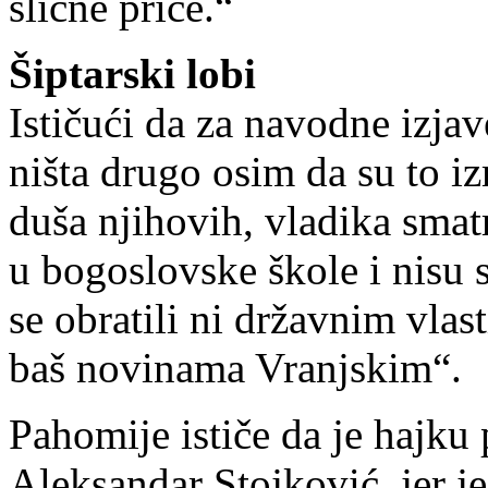
slične priče.“
Šiptarski lobi
Ističući da za navodne izja
ništa drugo osim da su to iz
duša njihovih, vladika smat
u bogoslovske škole i nisu 
se obratili ni državnim vlas
baš novinama Vranjskim“.
Pahomije ističe da je hajku
Aleksandar Stojković, jer j