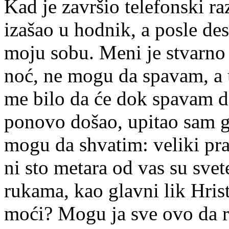
Kad je završio telefonski ra
izašao u hodnik, a posle de
moju sobu. Meni je stvarno 
noć, ne mogu da spavam, a u
me bilo da će dok spavam da
ponovo došao, upitao sam g
mogu da shvatim: veliki pra
ni sto metara od vas su svete
rukama, kao glavni lik Hrist
moći? Mogu ja sve ovo da r