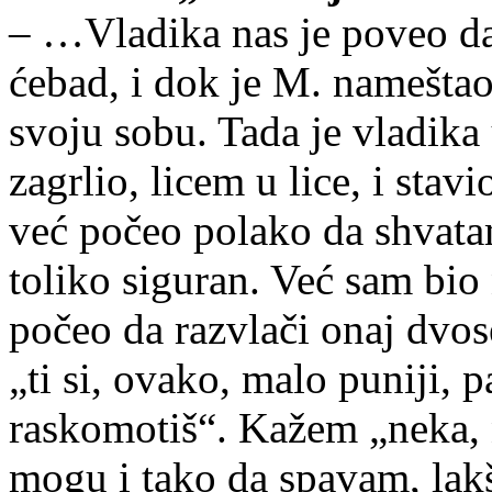
– …Vladika nas je poveo da
ćebad, i dok je M. nameštao
svoju sobu. Tada je vladik
zagrlio, licem u lice, i sta
već počeo polako da shvatam
toliko siguran. Već sam bio 
počeo da razvlači onaj dvose
„ti si, ovako, malo puniji, 
raskomotiš“. Kažem „neka, 
mogu i tako da spavam, lakš