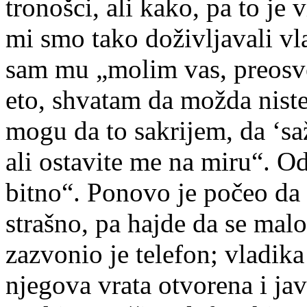
tronošci, ali kako, pa to je
mi smo tako doživljavali v
sam mu „molim vas, preosveće
eto, shvatam da možda niste n
mogu da to sakrijem, da ‘s
ali ostavite me na miru“. Od
bitno“. Ponovo je počeo da 
strašno, pa hajde da se ma
zazvonio je telefon; vladika
njegova vrata otvorena i jav