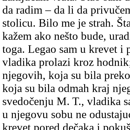
da radim – da li da privučem
stolicu. Bilo me je strah. Š
kažem ako nešto bude, uradi
toga. Legao sam u krevet i
vladika prolazi kroz hodnik
njegovih, koja su bila prek
koja su bila odmah kraj nje
svedočenju M. T., vladika
u njegovu sobu ne odustaju
krevet pored dečaka i pokuš