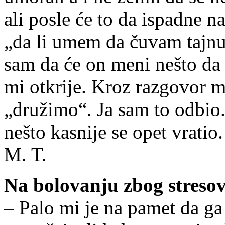
ali posle će to da ispadne 
„da li umem da čuvam tajn
sam da će on meni nešto da 
mi otkrije. Kroz razgovor m
„družimo“. Ja sam to odbio. 
nešto kasnije se opet vratio.
M. T.
Na bolovanju zbog streso
– Palo mi je na pamet da ga