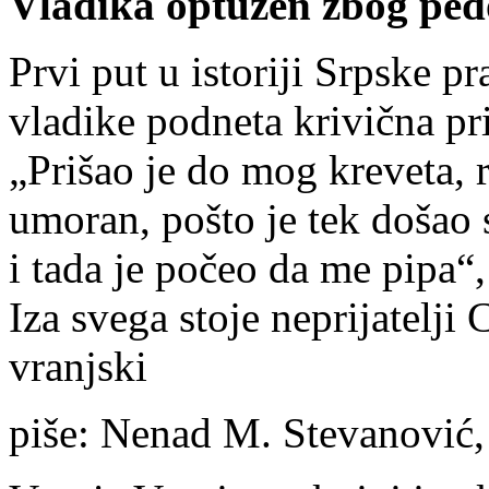
Vladika optužen zbog pedo
Prvi put u istoriji Srpske p
vladike podneta krivična pr
„Prišao je do mog kreveta, 
umoran, pošto je tek došao 
i tada je počeo da me pipa“,
Iza svega stoje neprijatelj
vranjski
piše: Nenad M. Stevanović