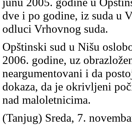
junu 2005. godine u Opštin
dve i po godine, iz suda u 
odluci Vrhovnog suda.
Opštinski sud u Nišu oslob
2006. godine, uz obrazložen
neargumentovani i da postoj
dokaza, da je okrivljeni poč
nad maloletnicima.
(Tanjug) Sreda, 7. novemba