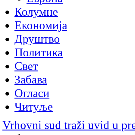
Колумне
Економија
Друштво
Политика
Свет
Забава
Огласи
Читуље
Vrhovni sud traži uvid u p