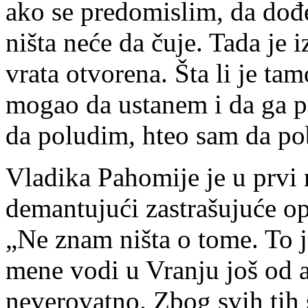
ako se predomislim, da dođ
ništa neće da čuje. Tada je 
vrata otvorena. Šta li je t
mogao da ustanem i da ga p
da poludim, hteo sam da 
Vladika Pahomije je u prvi
demantujući zastrašujuće o
„Ne znam ništa o tome. To 
mene vodi u Vranju još od a
neverovatno. Zbog svih tih 