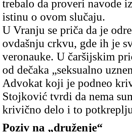
trebalo da proveri navode iz
istinu o ovom slučaju.
U Vranju se priča da je odr
ovdašnju crkvu, gde ih je 
veronauke. U čaršijskim pr
od dečaka „seksualno uzne
Advokat koji je podneo kri
Stojković tvrdi da nema sum
krivično delo i to potkreplj
Poziv na „druženje“