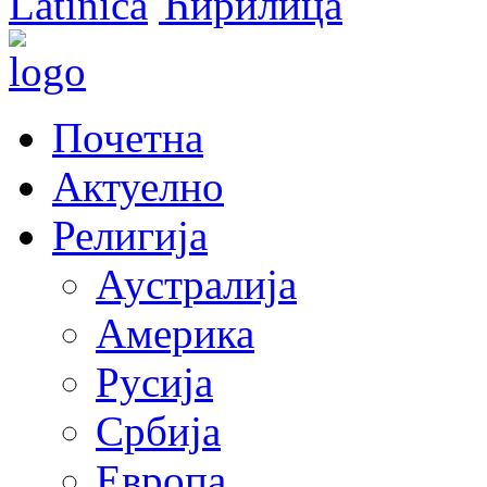
Latinica
Ћирилица
Почетна
Актуелно
Религија
Аустралија
Америка
Русија
Србија
Европа