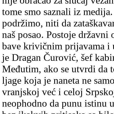
nije obraćao za slučaj veza
tome smo saznali iz medija. 
podržimo, niti da zataškavam
naš posao. Postoje državni o
bave krivičnim prijavama i 
je Dragan Čurović, šef kabi
Međutim, ako se utvrdi da to
ljage koja je naneta ne sam
vranjskoj već i celoj Srpsko
neophodno da punu istinu u