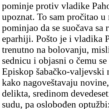
pominje protiv vladike Pah
upoznat. To sam pročitao u
pominjao da se suočava sa 
eparhiji. Pošto je i vladika
trenutno na bolovanju, misl
sednicu i objasni o čemu se 
Episkop šabačko-valjevski n
kako nagoveštavaju novine
delikta, sredinom devedese
sudu, pa oslobođen optužbi: