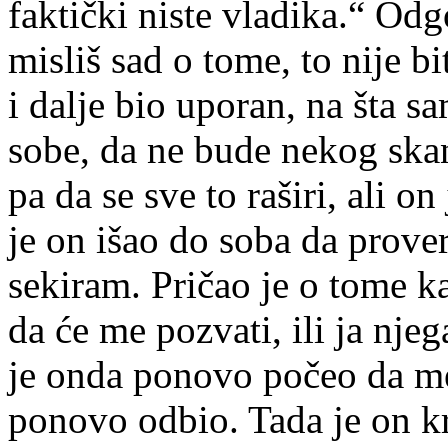
faktički niste vladika.“ Od
misliš sad o tome, to nije bi
i dalje bio uporan, na šta s
sobe, da ne bude nekog skan
pa da se sve to raširi, ali o
je on išao do soba da prover
sekiram. Pričao je o tome ka
da će me pozvati, ili ja nj
je onda ponovo počeo da me 
ponovo odbio. Tada je on k