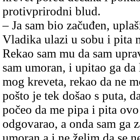
protivprirodni blud.
– Ja sam bio začuđen, uplaš
Vladika ulazi u sobu i pita 
Rekao sam mu da sam upravo
sam umoran, i upitao ga da l
mog kreveta, rekao da ne m
pošto je tek došao s puta, 
počeo da me pipa i pita ovo 
odgovarao, a onda sam ga z
umoran a i ne želim da se ne