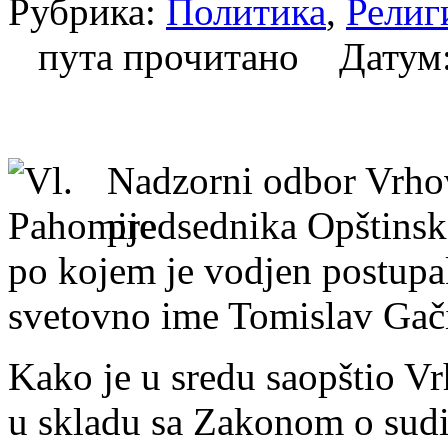
Рубрика:
Политика
,
Религ
пута прочитано Датум
Nadzorni odbor Vrhov
predsednika Opštinsk
po kojem je vodjen postupak
svetovno ime Tomislav Gač
Kako je u sredu saopštio V
u skladu sa Zakonom o sudij