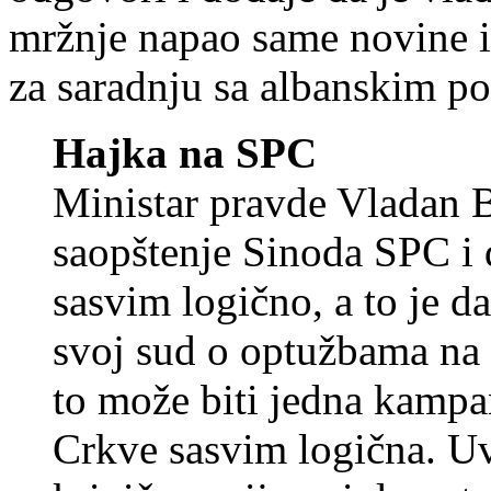
mržnje napao same novine i 
za saradnju sa albanskim po
Hajka na SPC
Ministar pravde Vladan Ba
saopštenje Sinoda SPC i d
sasvim logično, a to je d
svoj sud o optužbama na
to može biti jedna kampan
Crkve sasvim logična. U