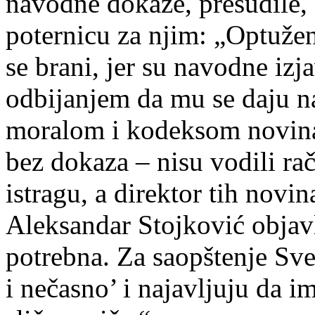
navodne dokaze, presudile, i
poternicu za njim: „Optužen
se brani, jer su navodne iz
odbijanjem da mu se daju n
moralom i kodeksom novinar
bez dokaza – nisu vodili ra
istragu, a direktor tih nov
Aleksandar Stojković objavl
potrebna. Za saopštenje Sve
i nečasno’ i najavljuju da 