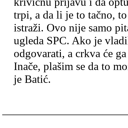
krivičnu prijavu i da optu
trpi, a da li je to tačno, t
istraži. Ovo nije samo pi
ugleda SPC. Ako je vladi
odgovarati, a crkva će ga i
Inače, plašim se da to mo
je Batić.
———————————