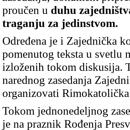
proučen u
duhu zajedništva
traganju za jedinstvom.
Određena je i Zajednička ko
pomenutog teksta u svetlu 
izloženih tokom diskusija. T
narednog zasedanja Zajedni
organizovati Rimokatolička
Tokom jednonedeljnog zased
je na praznik Rođenja Pres