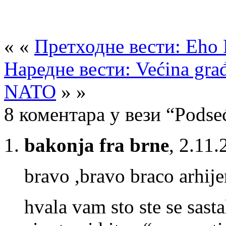
« «
Претходне вести: Eho 
Наредне вести: Većina građ
NATO
» »
8 коментара у вези “Podseć
bakonja fra brne
,
2.11.
bravo ,bravo braco arhijere
hvala vam sto ste se sasta