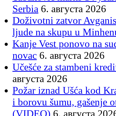
Serbia
6. августа 2026
Doživotni zatvor Avgani
ljude na skupu u Minhen
Kanje Vest ponovo na su
novac
6. августа 2026
Učešće za stambeni kredit
августа 2026
Požar iznad Ušća kod Kral
i borovu šumu, gašenje o
(VIDEO)
6. августа 202