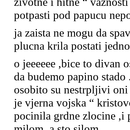
zivotne i hitne “ vaznosti
potpasti pod papucu nep
ja zaista ne mogu da spav
plucna krila postati jedno
o jeeeeee ,bice to divan o
da budemo papino stado .
osobito su nestrpljivi oni
je vjerna vojska “ kristo
pocinila grdne zlocine ,i 
milom ,a sto silom .