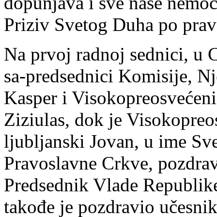
dopunjava i sve naše nemoći
Priziv Svetog Duha po pra
Na prvoj radnoj sednici, u C
sa-predsednici Komisije, Nj
Kasper i Visokopreosvećeni
Ziziulas, dok je Visokopreo
ljubljanski Jovan, u ime Sv
Pravoslavne Crkve, pozdrav
Predsednik Vlade Republike 
takođe je pozdravio učesnik