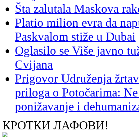
Šta zalutala Maskova rak
Platio milion evra da nap
Paskvalom stiže u Dubai
Oglasilo se Više javno tu
Cvijana
Prigovor Udruženja žrta
priloga o Potočarima: N
ponižavanje i dehumaniza
КРОТКИ ЛАФОВИ!