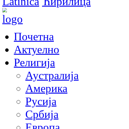
Latinica
Ћирилица
Почетна
Актуелно
Религија
Аустралија
Америка
Русија
Србија
Европа