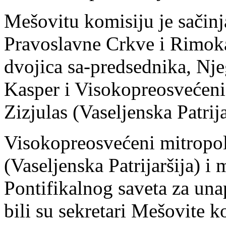
Mešovitu komisiju je sačin
Pravoslavne Crkve i Rimoka
dvojica sa-predsednika, Nje
Kasper i Visokopreosvećeni
Zizjulas (Vaseljenska Patrija
Visokopreosvećeni mitropol
(Vaseljenska Patrijaršija) i 
Pontifikalnog saveta za una
bili su sekretari Mešovite k