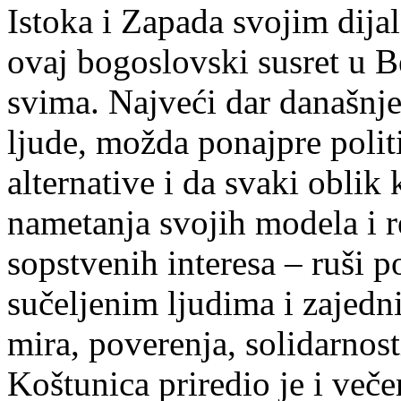
Istoka i Zapada svojim dijal
ovaj bogoslovski susret u 
svima. Najveći dar današnje
ljude, možda ponajpre politi
alternative i da svaki oblik k
nametanja svojih modela i r
sopstvenih interesa – ruši 
sučeljenim ljudima i zajed
mira, poverenja, solidarnos
Koštunica priredio je i več