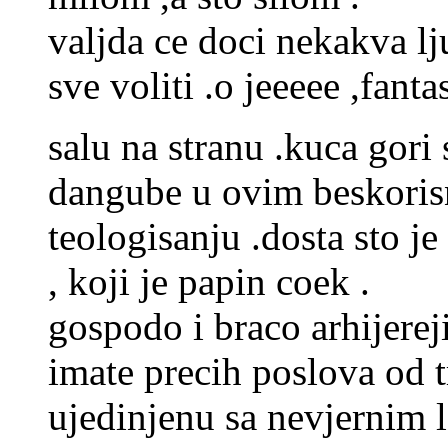
valjda ce doci nekakva lj
sve voliti .o jeeeee ,fanta
salu na stranu .kuca gori 
dangube u ovim beskorisn
teologisanju .dosta sto je
, koji je papin coek .
gospodo i braco arhijerej
imate precih poslova od 
ujedinjenu sa nevjernim l