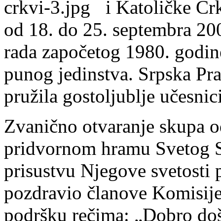
i Katoličke Cr
od 18. do 25. septembra 200
rada započetog 1980. godine
punog jedinstva. Srpska Pr
pružila gostoljublje učesni
Zvanično otvaranje skupa od
pridvornom hramu Svetog 
prisustvu Njegove svetosti p
pozdravio članove Komisije 
podršku rečima: „Dobro doš