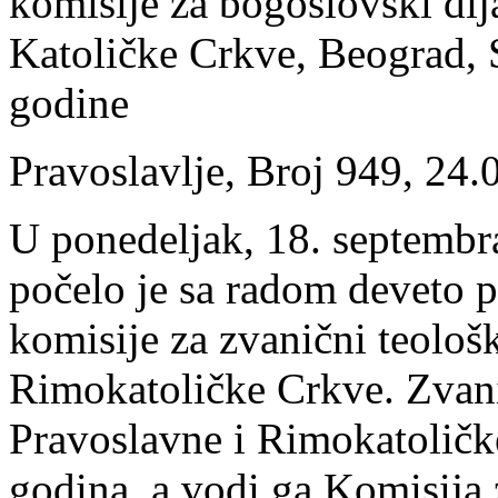
komisije za bogoslovski di
Katoličke Crkve, Beograd, 
godine
Pravoslavlje, Broj 949, 24.
U ponedeljak, 18. septembr
počelo je sa radom deveto 
komisije za zvanični teološ
Rimokatoličke Crkve. Zvani
Pravoslavne i Rimokatoličke
godina, a vodi ga Komisija 