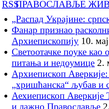
ПРАВОСЛАВЉЕ ЖИВ
„Распад Украјине: српс
Фанар признао раскол
Архиепископију
10. ма
Светоотачке поуке као 
питања и недоумице
2.
Архиепископ Аверкије:
„хришћанска“ љубав и 
Аехиепископ Аверкије 
и лажно Православље
2