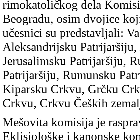
rimokatoličkog dela Komisij
Beogradu, osim dvojice koji
učesnici su predstavljali: Va
Aleksandrijsku Patrijaršiju, 
Jerusalimsku Patrijaršiju, R
Patrijaršiju, Rumunsku Patri
Kiparsku Crkvu, Grčku Crk
Crkvu, Crkvu Čeških zemalj
Mešovita komisija je raspra
Eklisiološke i kanonske kon