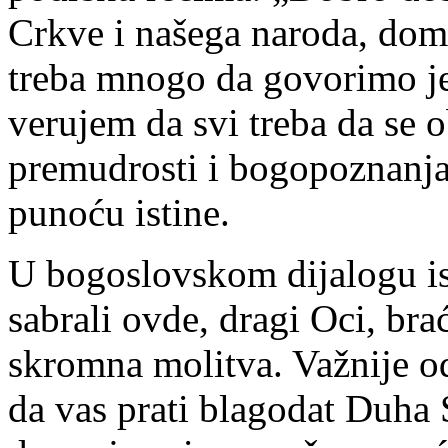
Crkve i našega naroda, do
treba mnogo da govorimo j
verujem da svi treba da s
premudrosti i bogopoznanja,
punoću istine.
U bogoslovskom dijalogu isti
sabrali ovde, dragi Oci, brać
skromna molitva. Važnije od 
da vas prati blagodat Duha 