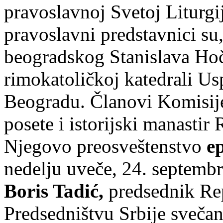
pravoslavnoj Svetoj Liturgi
pravoslavni predstavnici s
beogradskog Stanislava Ho
rimokatoličkoj katedrali U
Beogradu. Članovi Komisij
posete i istorijski manastir
Njegovo preosveštenstvo
e
nedelju uveče, 24. septemb
Boris Tadić,
predsednik Repu
Predsedništvu Srbije sveča