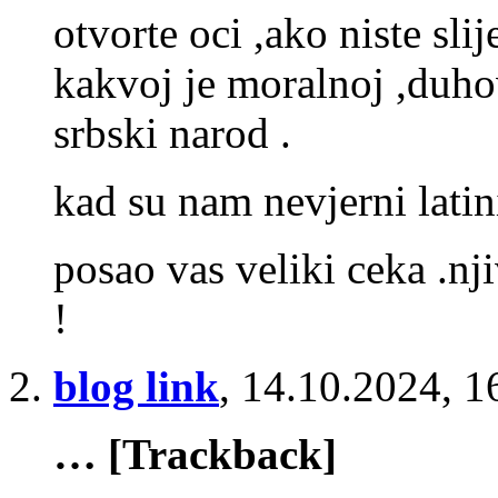
otvorte oci ,ako niste slij
kakvoj je moralnoj ,duhov
srbski narod .
kad su nam nevjerni lati
posao vas veliki ceka .nji
!
blog link
,
14.10.2024, 1
… [Trackback]