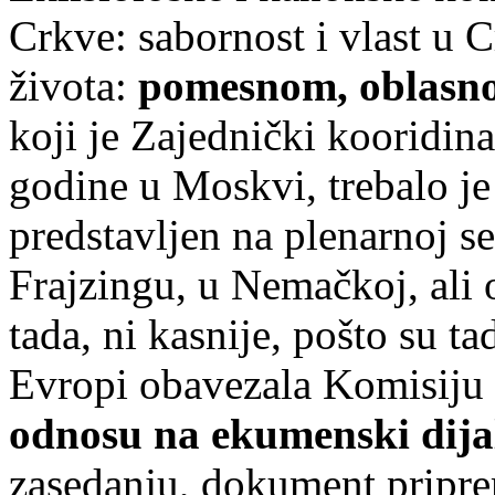
Crkve: sabornost i vlast u C
života:
pomesnom, oblasno
koji je Zajednički kooridin
godine u Moskvi, trebalo je
predstavljen na plenarnoj s
Frajzingu, u Nemačkoj, ali
tada, ni kasnije, pošto su t
Evropi obavezala Komisiju 
odnosu na ekumenski dija
zasedanju, dokument pripre