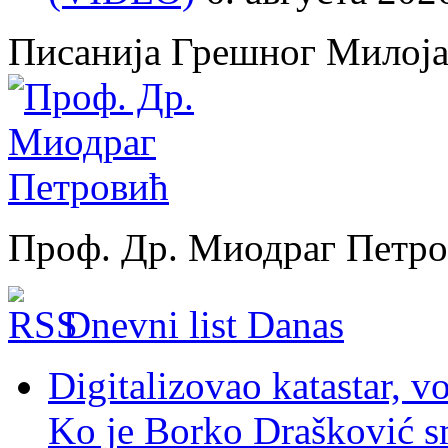
Писанија Грешног Милој
Проф. Др. Миодраг Петр
Dnevni list Danas
Digitalizovao katastar, v
Ko je Borko Drašković s