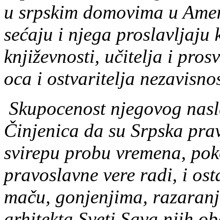
u srpskim domovima u Ameri
sećaju i njega proslavljaju
književnosti, učitelja i pro
oca i ostvaritelja nezavisno
Skupocenost njegovog nasleđ
Činjenica da su Srpska prav
svirepu probu vremena, pok
pravoslavne vere radi, i osta
maču, gonjenjima, razaranj
arhitekta Sveti Sava njih 