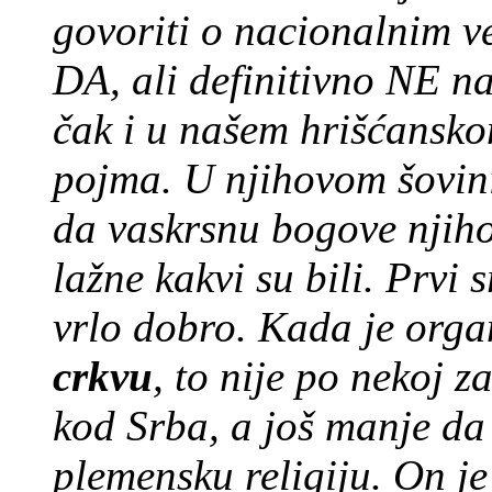
govoriti o nacionalnim 
DA, ali definitivno NE na
čak i u našem hrišćansk
pojma. U njihovom šovini
da vaskrsnu bogove njih
lažne kakvi su bili. Prvi 
vrlo dobro. Kada je org
crkvu
, to nije po nekoj 
kod Srba, a još manje da
plemensku religiju. On j