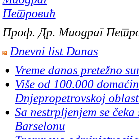
Проф. Др. Миодраг Петр
Dnevni list Danas
Vreme danas pretežno su
Više od 100.000 domaćins
Dnjepropetrovskoj oblast
Sa nestrpljenjem se čeka
Barselonu