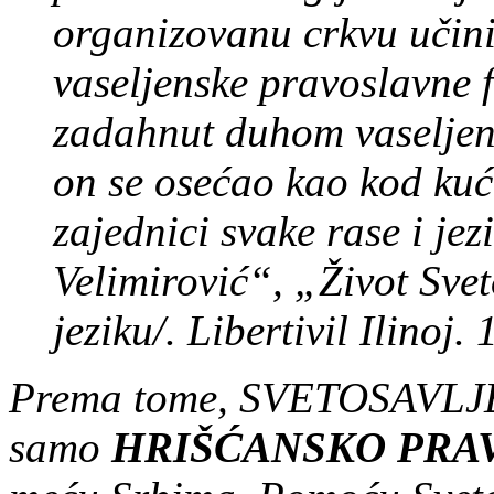
organizovanu crkvu učin
vaseljenske pravoslavne f
zadahnut duhom vaseljen
on se osećao kao kod kuć
zajednici svake rase i je
Velimirović“, „Život Sve
jeziku/. Libertivil Ilinoj. 
Prema tome, SVETOSAVLJE n
samo
HRIŠĆANSKO PRA