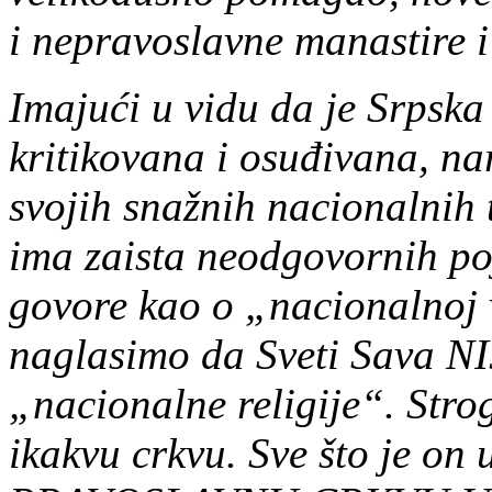
i nepravoslavne manastire i
Imajući u vidu da je Srpsk
kritikovana i osuđivana, na
svojih snažnih nacionalnih 
ima zaista neodgovornih po
govore kao o „nacionalnoj 
naglasimo da Sveti Sava NI
„nacionalne religije“. Stro
ikakvu crkvu. Sve što je on u