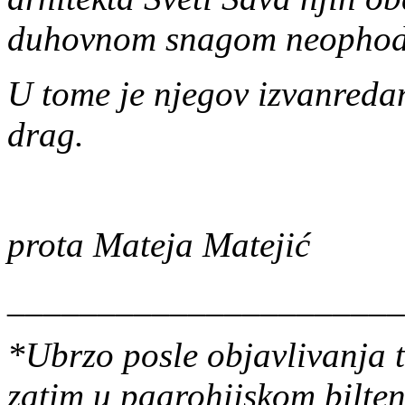
duhovnom snagom neophodno
U tome je njegov izvanredan
drag.
prota Mateja Matejić
______________________
*Ubrzo posle objavlivanja t
zatim u paarohijskom bilten