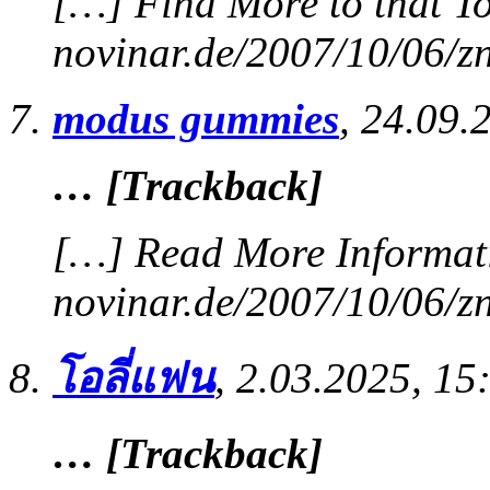
[…] Find More to that To
novinar.de/2007/10/06/z
modus gummies
,
24.09.
… [Trackback]
[…] Read More Informati
novinar.de/2007/10/06/z
โอลี่แฟน
,
2.03.2025, 15
… [Trackback]