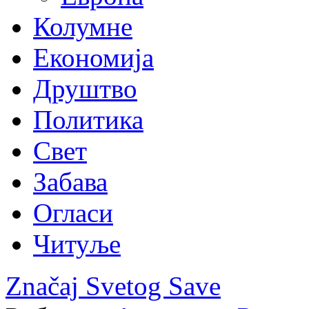
Колумне
Економија
Друштво
Политика
Свет
Забава
Огласи
Читуље
Značaj Svetog Save