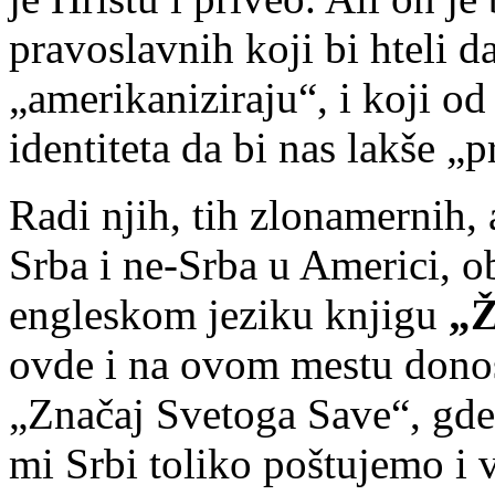
pravoslavnih koji bi hteli d
„amerikaniziraju“, i koji o
identiteta da bi nas lakše „p
Radi njih, tih zlonamernih, 
Srba i ne-Srba u Americi, 
engleskom jeziku knjigu
„Ž
ovde i na ovom mestu donos
„Značaj Svetoga Save“, gde
mi Srbi toliko poštujemo i