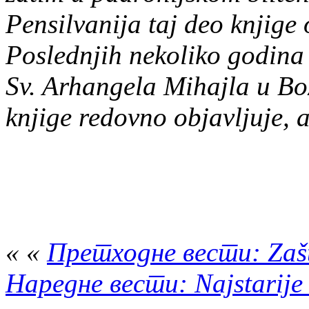
Pensilvanija taj deo knjige
Poslednjih nekoliko godina 
Sv. Arhangela Mihajla u Bož
knjige redovno objavljuje, 
« «
Претходне вести: Zašto
Наредне вести: Najstarije 