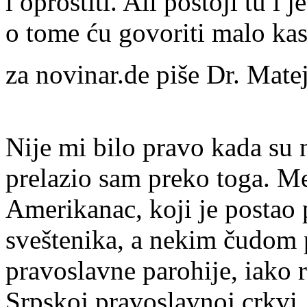
i oprostiti. Ali postoji tu i 
o tome ću govoriti malo kas
za novinar.de piše Dr. Matej
Nije mi bilo pravo kada su na
prelazio sam preko toga. M
Amerikanac, koji je postao 
sveštenika, a nekim čudom 
pravoslavne parohije, iako 
Srpskoj pravoslavnoj crkvi,