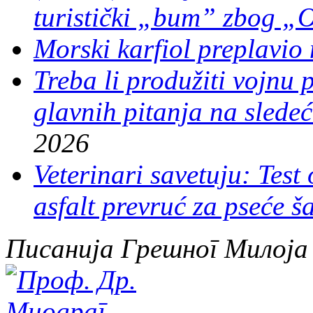
turistički „bum” zbog „
Morski karfiol preplavio 
Treba li produžiti vojnu
glavnih pitanja na sledeć
2026
Veterinari savetuju: Test
asfalt prevruć za pseće š
Писанија Грешног Милоја