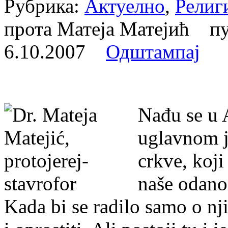
Рубрика:
Актуелно
,
Религ
прота Матеја Матејић п
6.10.2007
Одштампај
Nađu se u 
uglavnom j
crkve, koj
naše odano
Kada bi se radilo samo o n