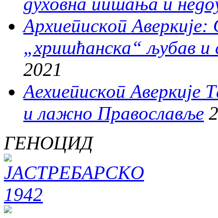
духовна питања и недо
Архиепископ Аверкије:
„хришћанска“ љубав и
2021
Аехиепископ Аверкије 
и лажно Православље
2
ГЕНОЦИД