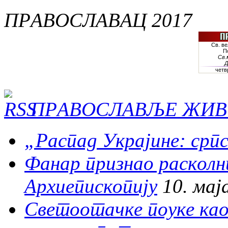
ПРАВОСЛАВАЦ 2017
ПРАВОСЛАВЉЕ ЖИВ
„Распад Украјине: српс
Фанар признао раскол
Архиепископију
10. мај
Светоотачке поуке као