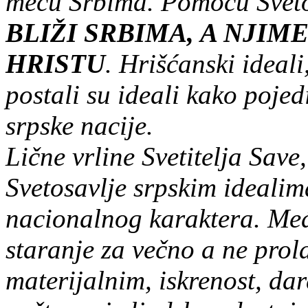
meću Srbima. Pomoću Svet
BLIŽI SRBIMA, A NJIM
HRISTU
. Hrišćanski ideali
postali su ideali kako pojed
srpske nacije.
Lične vrline Svetitelja Save
Svetosavlje srpskim ideali
nacionalnog karaktera. Međ
staranje za večno a ne pro
materijalnim, iskrenost, dare