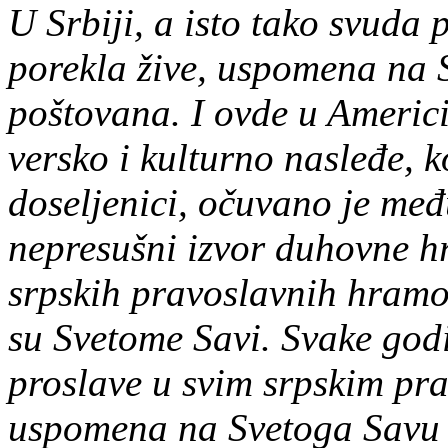
U Srbiji, a isto tako svuda
porekla žive, uspomena na 
poštovana. I ovde u Ameri
versko i kulturno nasleđe, k
doseljenici, očuvano je me
nepresušni izvor duhovne hr
srpskih pravoslavnih hramo
su Svetome Savi. Svake godi
proslave u svim srpskim pr
uspomena na Svetoga Savu s