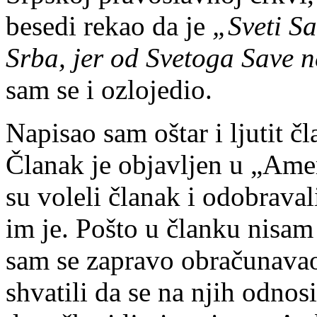
besedi rekao da je
„Sveti Sa
Srba, jer od Svetoga Save 
sam se i ozlojedio.
Napisao sam oštar i ljutit č
Članak je objavljen u „Am
su voleli članak i odobraval
im je. Pošto u članku nisa
sam se zapravo obračunavao,
shvatili da se na njih odnos