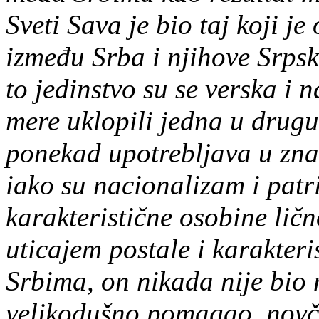
Sveti Sava je bio taj koji j
između Srba i njihove Srpsk
to jedinstvo su se verska i 
mere uklopili jedna u drug
ponekad upotrebljava u z
iako su nacionalizam i patr
karakteristične osobine lič
uticajem postale i karakter
Srbima, on nikada nije bio n
velikodušno pomagao, novča