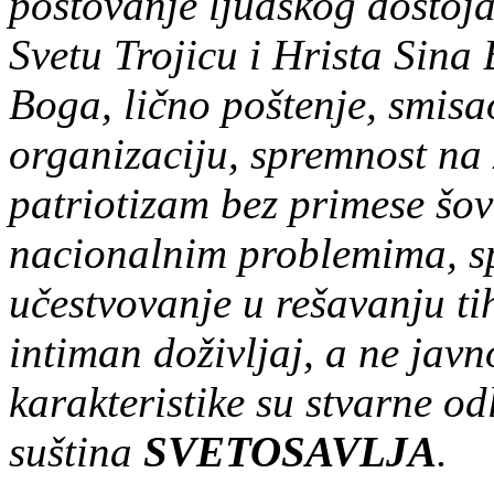
poštovanje ljudskog dostoja
Svetu Trojicu i Hrista Sina
Boga, lično poštenje, smisa
organizaciju, spremnost na 
patriotizam bez primese šov
nacionalnim problemima, sp
učestvovanje u rešavanju ti
intiman doživljaj, a ne jav
karakteristike su stvarne od
suština
SVETOSAVLJA
.