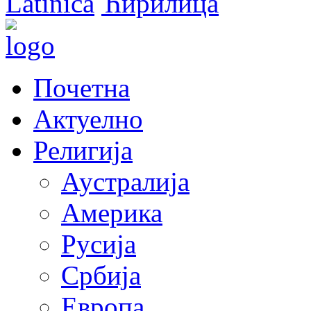
Latinica
Ћирилица
Почетна
Актуелно
Религија
Аустралија
Америка
Русија
Србија
Европа