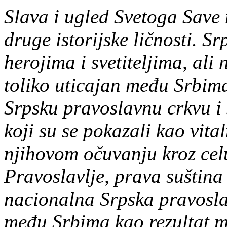
Slava i ugled Svetoga Save
druge istorijske ličnosti. Sr
herojima i svetiteljima, ali 
toliko uticajan među Srbim
Srpsku pravoslavnu crkvu i
koji su se pokazali kao vit
njihovom očuvanju kroz celu
Pravoslavlje, prava suština
nacionalna Srpska pravoslav
među Srbima kao rezultat m