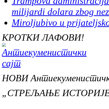
Trampova administracija
milijardi dolara zbog ne
Miroljubivo u prijateljs
КРОТКИ ЛАФОВИ!
НОВИ Антиекуменистичк
„СТРЕЉАЊЕ ИСТОРИЈ