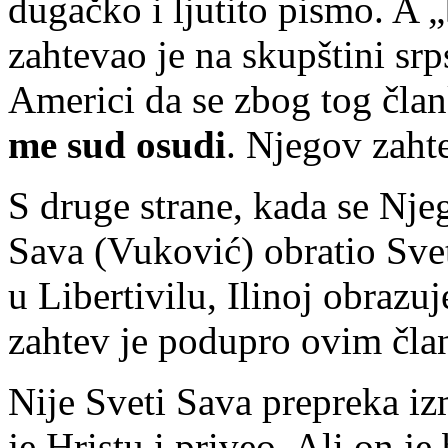
dugačko i ljutito pismo. A 
zahtevao je na skupštini sr
Americi da se zbog tog čla
me sud osudi
. Njegov zaht
S druge strane, kada se Nje
Sava (Vuković) obratio Sve
u Libertivilu, Ilinoj obrazuj
zahtev je podupro ovim čl
Nije Sveti Sava prepreka iz
je Hristu i priveo. Ali on j