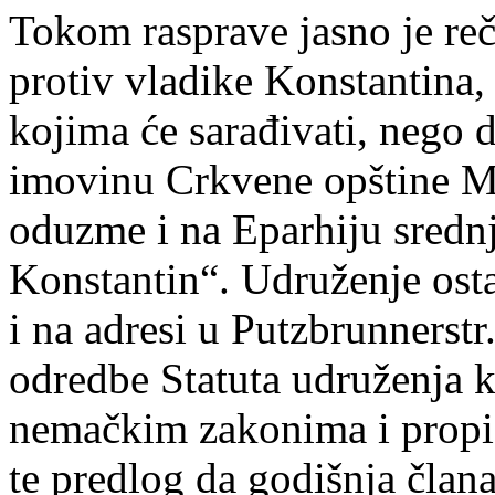
Tokom rasprave jasno je reč
protiv vladike Konstantina,
kojima će sarađivati, nego 
imovinu Crkvene opštine Min
oduzme i na Eparhiju sredn
Konstantin“. Udruženje osta
i na adresi u Putzbrunnerstr
odredbe Statuta udruženja k
nemačkim zakonima i propi
te predlog da godišnja član