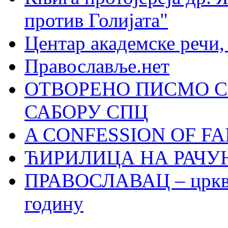
против Голијата"
Центар академске речи
Православље.нет
ОТВОРЕНО ПИСМО С
САБОРУ СПЦ
A CONFESSION OF FAI
ЋИРИЛИЦА НА РАЧ
ПРАВОСЛАВАЦ – црквен
годину