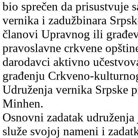
bio sprečen da prisustvuje 
vernika i zadužbinara Srpsk
članovi Upravnog ili građe
pravoslavne crkvene opštine 
darodavci aktivno učestvov
građenju Crkveno-kulturnog
Udruženja vernika Srpske p
Minhen.
Osnovni zadatak udruženja j
služe svojoj nameni i zadatk