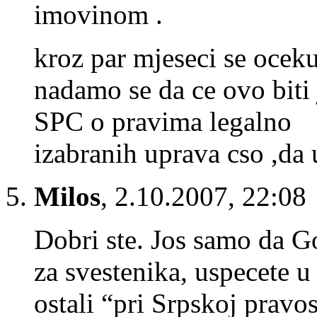
imovinom .
kroz par mjeseci se oceku
nadamo se da ce ovo biti j
SPC o pravima legalno
izabranih uprava cso ,da
Milos
,
2.10.2007, 22:08
Dobri ste. Jos samo da G
za svestenika, uspecete u 
ostali “pri Srpskoj pravo