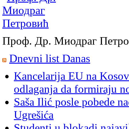
Проф. Др. Миодраг Петр
Dnevni list Danas
Kancelarija EU na Kosovu:
odlaganja da formiraju no
Saša Ilić posle pobede n
Ugrešića
Studenti u blokadi najav