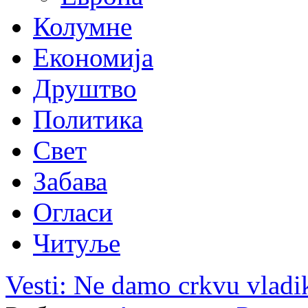
Колумне
Економија
Друштво
Политика
Свет
Забава
Огласи
Читуље
Vesti: Ne damo crkvu vladi