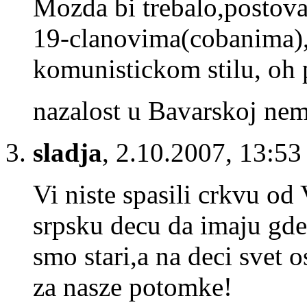
Mozda bi trebalo,postov
19-clanovima(cobanima),
komunistickom stilu, oh
nazalost u Bavarskoj nem
sladja
,
2.10.2007, 13:53
Vi niste spasili crkvu od 
srpsku decu da imaju gd
smo stari,a na deci svet 
za nasze potomke!