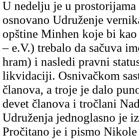
U nedelju je u prostorijam
osnovano Udruženje vernik
opštine Minhen koje bi kao 
– e.V.) trebalo da sačuva i
hram) i nasledi pravni stat
likvidaciji. Osnivačkom sas
članova, a troje je dalo pu
devet članova i tročlani Na
Udruženja jednoglasno je i
Pročitano je i pismo Nikole