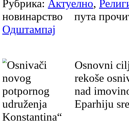
Рубрика:
Актуелно
,
Религ
новинарство пута проч
Одштампај
Osnovni cil
rekoše osniv
nad imovin
Eparhiju sr
Konstantina“