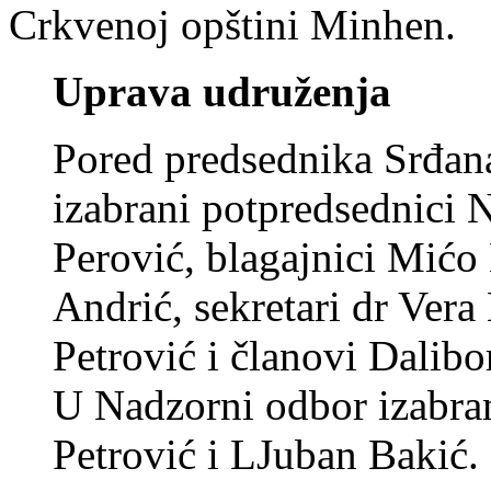
Crkvenoj opštini Minhen.
Uprava udruženja
Pored predsednika Srđan
izabrani potpredsednici N
Perović, blagajnici Mić
Andrić, sekretari dr Ver
Petrović i članovi Dalibo
U Nadzorni odbor izabran
Petrović i LJuban Bakić.