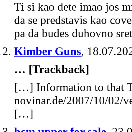
Ti si kao dete imao jos 
da se predstavis kao cov
pa da budes duhovno sretn
Kimber Guns
,
18.07.20
… [Trackback]
[…] Information to that 
novinar.de/2007/10/02/v
[…]
bcm upper for sale
,
23.