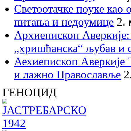
Светоотачке поуке као 
питања и недоумице
2.
Архиепископ Аверкије:
„хришћанска“ љубав и 
Аехиепископ Аверкије 
и лажно Православље
2
ГЕНОЦИД