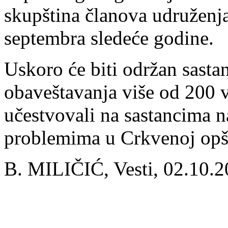
skupština članova udruženja 
septembra sledeće godine.
Uskoro će biti održan sasta
obaveštavanja više od 200 v
učestvovali na sastancima n
problemima u Crkvenoj opš
B. MILIČIĆ, Vesti, 02.10.