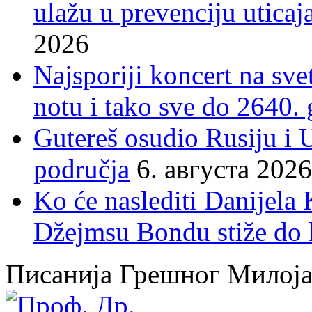
ulažu u prevenciju uticaj
2026
Najsporiji koncert na sv
notu i tako sve do 2640.
Gutereš osudio Rusiju i 
područja
6. августа 2026
Ko će naslediti Danijela
Džejmsu Bondu stiže do 
Писанија Грешног Милој