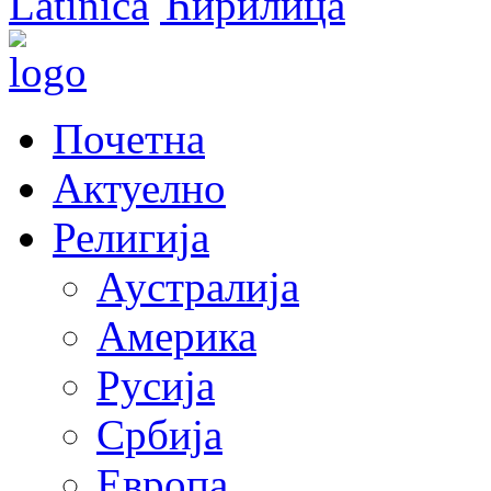
Latinica
Ћирилица
Почетна
Актуелно
Религија
Аустралија
Америка
Русија
Србија
Европа