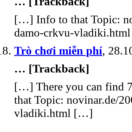
… [Trackback]
[…] Info to that Topic: n
damo-crkvu-vladiki.htm
Trò chơi miễn phí
,
28.1
… [Trackback]
[…] There you can find 7
that Topic: novinar.de/2
vladiki.html […]