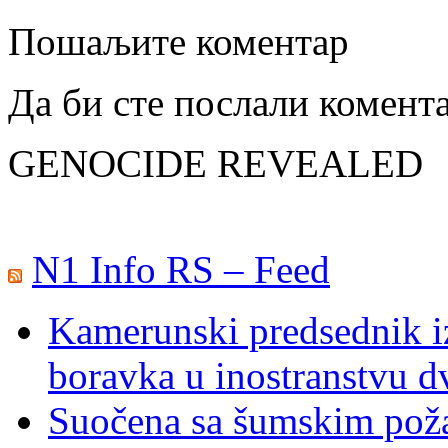
Пошаљите коментар
Да би сте послали комент
GENOCIDE REVEALED
N1 Info RS – Feed
Kamerunski predsednik iz
boravka u inostranstvu d
Suočena sa šumskim poža