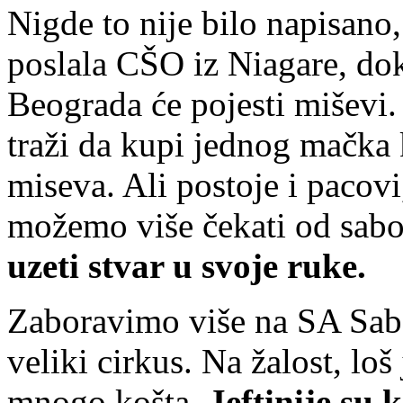
Nigde to nije bilo napisano,
poslala CŠO iz Niagare, do
Beograda će pojesti miševi.
traži da kupi jednog mačka 
miseva. Ali postoje i pacov
možemo više čekati od sabo
uzeti stvar u svoje ruke.
Zaboravimo više na SA Sabo
veliki cirkus. Na žalost, lo
mnogo košta.
Jeftinije su 