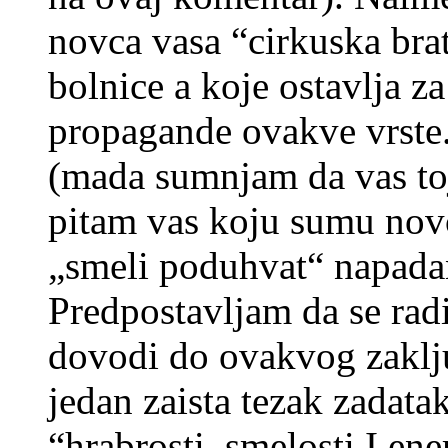
novca vasa “cirkuska brat
bolnice a koje ostavlja z
propagande ovakve vrste.
(mada sumnjam da vas toj 
pitam vas koju sumu novc
„smeli poduhvat“ napada
Predpostavljam da se rad
dovodi do ovakvog zakljuc
jedan zaista tezak zadata
“hrabrosti, smelosti I ene