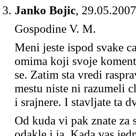
Janko Bojic
,
29.05.2007
Gospodine V. M.
Meni jeste ispod svake ca
omima koji svoje komenta
se. Zatim sta vredi raspr
mestu niste ni razumeli 
i srajnere. I stavljate ta d
Od kuda vi pak znate za s
odakle i ja. Kada vas jed