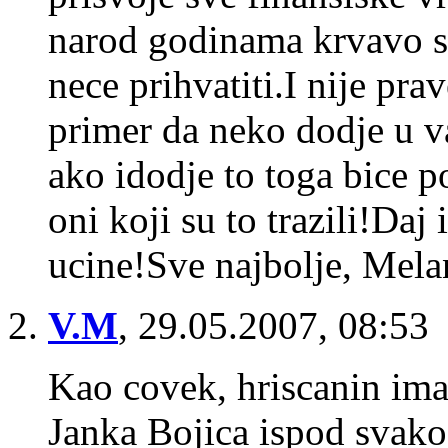
narod godinama krvavo st
nece prihvatiti.I nije pr
primer da neko dodje u va
ako idodje to toga bice p
oni koji su to trazili!Da
ucine!Sve najbolje, Mela
V.M
,
29.05.2007, 08:53
Kao covek, hriscanin ima
Janka Bojica ispod svako