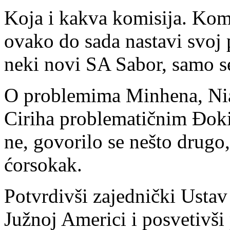
Koja i kakva komisija. Komi
ovako do sada nastavi svoj p
neki novi SA Sabor, samo s
O problemima Minhena, Nia
Ciriha problematičnim Đoki
ne, govorilo se nešto drugo,
ćorsokak.
Potvrdivši zajednički Ustav 
Južnoj Americi i posvetivši