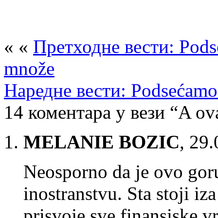
« «
Претходне вести: Pods
množe
Наредне вести: Podsećamo: 
14 коментара у вези “A o
MELANIE BOZIC
,
29.
Neosporno da je ovo goru
inostranstvu. Sta stoji i
prisvoje sve finansiske vr