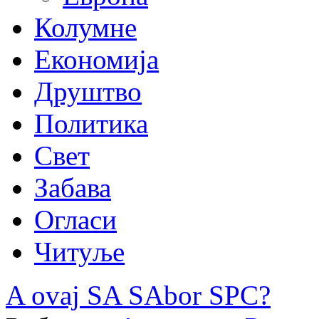
Колумне
Економија
Друштво
Политика
Свет
Забава
Огласи
Читуље
A ovaj SA SAbor SPC?