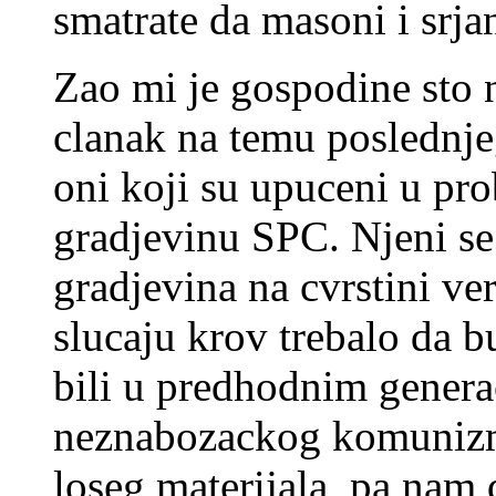
smatrate da masoni i srja
Zao mi je gospodine sto 
clanak na temu poslednje
oni koji su upuceni u pr
gradjevinu SPC. Njeni se
gradjevina na cvrstini v
slucaju krov trebalo da b
bili u predhodnim genera
neznabozackog komunizm
loseg materijala, pa nam 