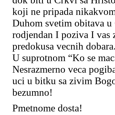
koji ne pripada nikakvom
Duhom svetim obitava u C
rodjendan I poziva I vas z
predokusa vecnih dobara
U suprotnom “Ko se maca 
Nesrazmerno veca pogibao
uci u bitku sa zivim Bog
bezumno!
Pmetnome dosta!