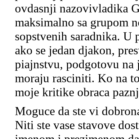
ovdasnji nazovivladika Ge
maksimalno sa grupom ne
sopstvenih saradnika. U p
ako se jedan djakon, pres
piajnstvu, podgotovu na
moraju rasciniti. Ko na t
moje kritike obraca pazn
Moguce da ste vi dobronam
Niti ste vase stavove dos
imenom i prezimenom da 