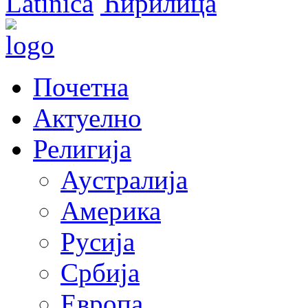
Latinica
Ћирилица
Почетна
Актуелно
Религија
Аустралија
Америка
Русија
Србија
Европа