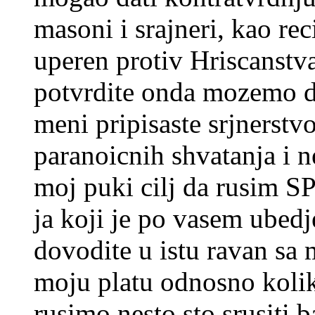
masoni i srajneri, kao r
uperen protiv Hriscanstva,
potvrdite onda mozemo da
meni pripisaste srjnerstvo 
paranoicnih shvatanja i n
moj puki cilj da rusim 
ja koji je po vasem ubedje
dovodite u istu ravan sa
moju platu odnosno kolik
rusimo nesto sto srusiti b