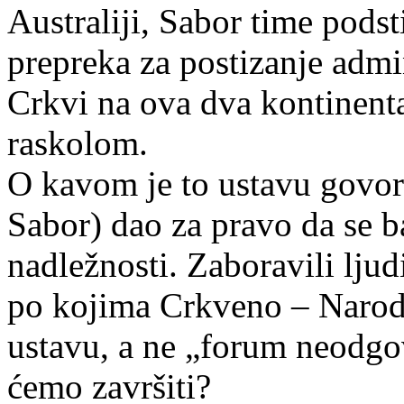
Australiji, Sabor time pods
prepreka za postizanje admi
Crkvi na ova dva kontinent
raskolom.
O kavom je to ustavu govo
Sabor) dao za pravo da se b
nadležnosti. Zaboravili lju
po kojima Crkveno – Narod
ustavu, a ne „forum neodgo
ćemo završiti?