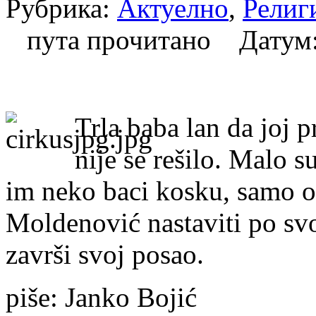
Рубрика:
Актуелно
,
Религ
пута прочитано Датум
Trla baba lan da joj 
nije se rešilo. Malo s
im neko baci kosku, samo oko
Moldenović nastaviti po sv
završi svoj posao.
piše: Janko Bojić