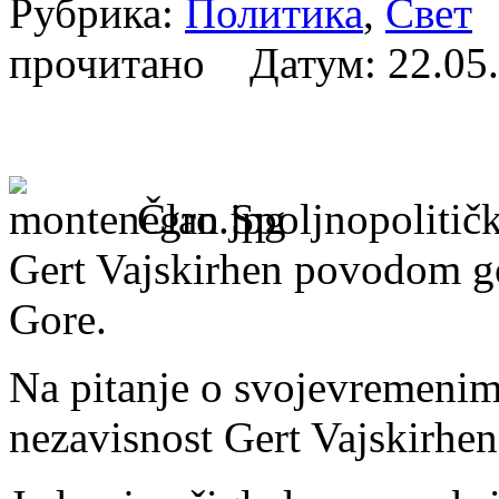
Рубрика:
Политика
,
Свет
А
прочитано Датум:
22.05
Član Spoljnopoliti
Gert Vajskirhen povodom go
Gore.
Na pitanje o svojevremeni
nezavisnost Gert Vajskirhen