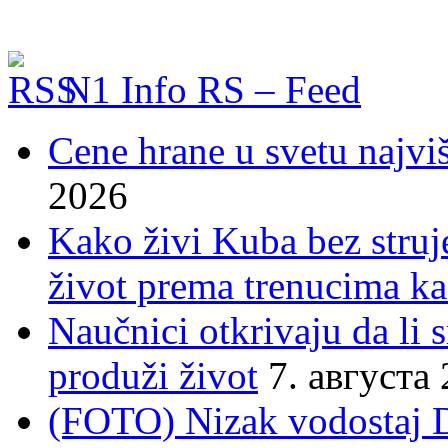
N1 Info RS – Feed
Cene hrane u svetu najviš
2026
Kako živi Kuba bez struje
život prema trenucima ka
Naučnici otkrivaju da li
produži život
7. августа
(FOTO) Nizak vodostaj 