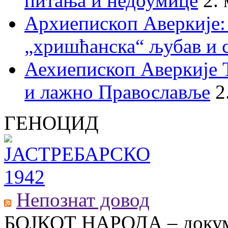
питања и недоумице
2.
Архиепископ Аверкије:
„хришћанска“ љубав и 
Аехиепископ Аверкије 
и лажно Православље
2
ГЕНОЦИД
Непознат довод
БОЈКОТ НАРОДА – докум