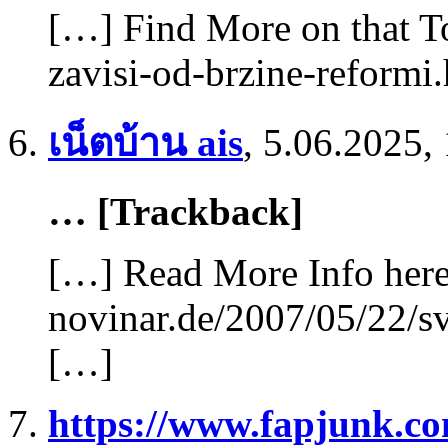
[…] Find More on that To
zavisi-od-brzine-reformi
เน็ตบ้าน ais
,
5.06.2025,
… [Trackback]
[…] Read More Info here 
novinar.de/2007/05/22/sv
[…]
https://www.fapjunk.c