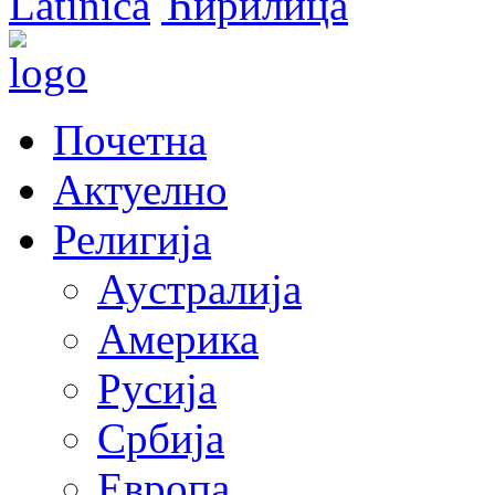
Latinica
Ћирилица
Почетна
Актуелно
Религија
Аустралија
Америка
Русија
Србија
Европа