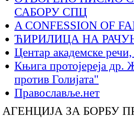
САБОРУ СПЦ
A CONFESSION OF FAI
ЋИРИЛИЦА НА РАЧ
Центар академске речи
Књига протојереја др. 
против Голијата"
Православље.нет
АГЕНЦИЈА ЗА БОРБУ 