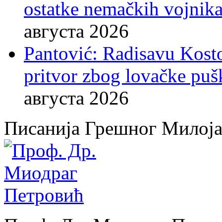
ostatke nemačkih vojnika
августа 2026
Pantović: Radisavu Kost
pritvor zbog lovačke puš
августа 2026
Писанија Грешног Милој