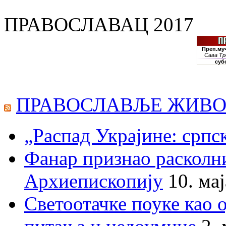
ПРАВОСЛАВАЦ 2017
ПРАВОСЛАВЉЕ ЖИВО
„Распад Украјине: српс
Фанар признао раскол
Архиепископију
10. ма
Светоотачке поуке као 