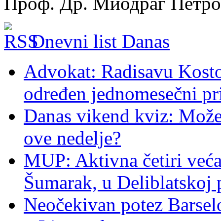
Проф. Др. Миодраг Петр
Dnevni list Danas
Advokat: Radisavu Kosto
određen jednomesečni pr
Danas vikend kviz: Možet
ove nedelje?
MUP: Aktivna četiri veća
Šumarak, u Deliblatskoj 
Neočekivan potez Barsel