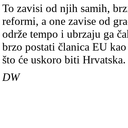
To zavisi od njih samih, br
reformi, a one zavise od gr
održe tempo i ubrzaju ga č
brzo postati članica EU kao 
što će uskoro biti Hrvatska.
DW