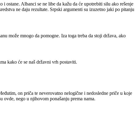
 i ostane. Albanci se ne libe da kažu da će upotrebiti silu ako rešenje
edstva ne daju rezultate. Srpski argumenti su izuzetno jaki po pitanju
žmanu može mnogo da pomogne. Iza toga treba da stoji država, ako
nima kako će se naš državni vrh postaviti.
 Međutim, on priča te neverovatno nelogične i nedosledne priče u koje
i nisu ovde, nego u njihovom ponašanju prema nama.