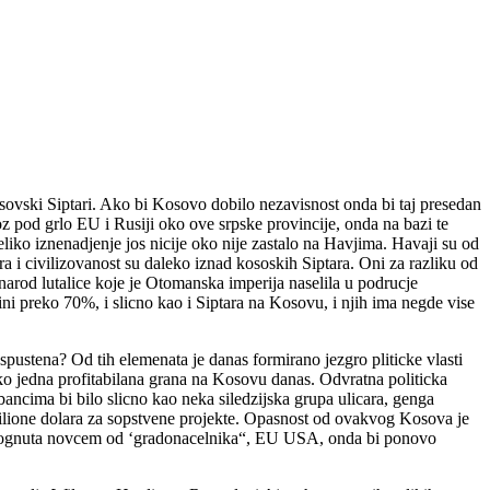
osovski Siptari. Ako bi Kosovo dobilo nezavisnost onda bi taj presedan
z pod grlo EU i Rusiji oko ove srpske provincije, onda na bazi te
eliko iznenadjenje jos nicije oko nije zastalo na Havjima. Havaji su od
i civilizovanost su daleko iznad kososkih Siptara. Oni za razliku od
narod lutalice koje je Otomanska imperija naselila u podrucje
ni preko 70%, i slicno kao i Siptara na Kosovu, i njih ima negde vise
ustena? Od tih elemenata je danas formirano jezgro pliticke vlasti
ako jedna profitabilana grana na Kosovu danas. Odvratna politicka
ncima bi bilo slicno kao neka siledzijska grupa ulicara, genga
ilione dolara za sopstvene projekte. Opasnost od ovakvog Kosova je
pomognuta novcem od ‘gradonacelnika“, EU USA, onda bi ponovo