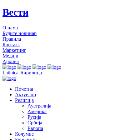
Вести
О нама
Будите новинар
Правила
Контакт
Маркетинг
Медији
Архива
Latinica
Ћирилица
Почетна
Актуелно
Религија
Аустралија
Америка
Русија
Србија
Европа
Колумне
Економија