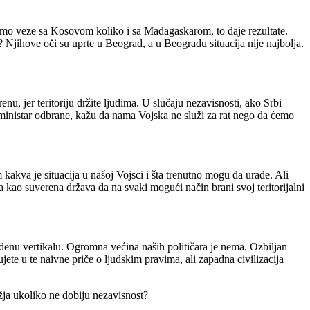
amo veze sa Kosovom koliko i sa Madagaskarom, to daje rezultate.
 Njihove oči su uprte u Beograd, a u Beogradu situacija nije najbolja.
, jer teritoriju držite ljudima. U slučaju nezavisnosti, ako Srbi
 i ministar odbrane, kažu da nama Vojska ne služi za rat nego da ćemo
kakva je situacija u našoj Vojsci i šta trenutno mogu da urade. Ali
 kao suverena država da na svaki mogući način brani svoj teritorijalni
dređenu vertikalu. Ogromna većina naših političara je nema. Ozbiljan
te u te naivne priče o ljudskim pravima, ali zapadna civilizacija
žja ukoliko ne dobiju nezavisnost?