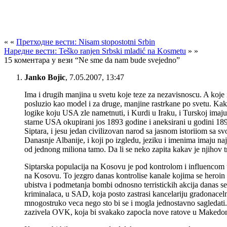
« «
Претходне вести: Nisam stopostotni Srbin
Наредне вести: Teško ranjen Srbski mladić na Kosmetu
» »
15 коментара у вези “Ne sme da nam bude svejedno”
Janko Bojic
,
7.05.2007, 13:47
Ima i drugih manjina u svetu koje teze za nezavisnoscu. A koje
posluzio kao model i za druge, manjine rastrkane po svetu. Kak
logike koju USA zle nametnuti, i Kurdi u Iraku, i Turskoj imaju 
starne USA okupirani jos 1893 godine i aneksirani u godini 18
Siptara, i jesu jedan civilizovan narod sa jasnom istoriiom sa 
Danasnje Albanije, i koji po izgledu, jeziku i imenima imaju na
od jednong miliona tamo. Da li se neko zapita kakav je njihov
Siptarska populacija na Kosovu je pod kontrolom i influencom 
na Kosovu. To jezgro danas kontrolise kanale kojima se heroin p
ubistva i podmetanja bombi odnosno terristickih akcija danas 
kriminalaca, u SAD, koja posto zastrasi kancelariju gradonace
mnogostruko veca nego sto bi se i mogla jednostavno sagleda
zazivela OVK, koja bi svakako zapocla nove ratove u Makedon