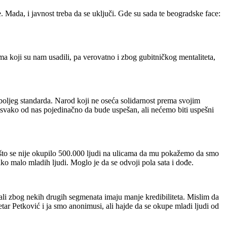
. Mada, i javnost treba da se uključi. Gde su sada te beogradske face:
izma koji su nam usadili, pa verovatno i zbog gubitničkog mentaliteta,
je boljeg standarda. Narod koji ne oseća solidarnost prema svojim
svako od nas pojedinačno da bude uspešan, ali nećemo biti uspešni
ašto se nije okupilo 500.000 ljudi na ulicama da mu pokažemo da smo
ako malo mladih ljudi. Moglo je da se odvoji pola sata i dođe.
 ali zbog nekih drugih segmenata imaju manje kredibiliteta. Mislim da
ar Petković i ja smo anonimusi, ali hajde da se okupe mladi ljudi od