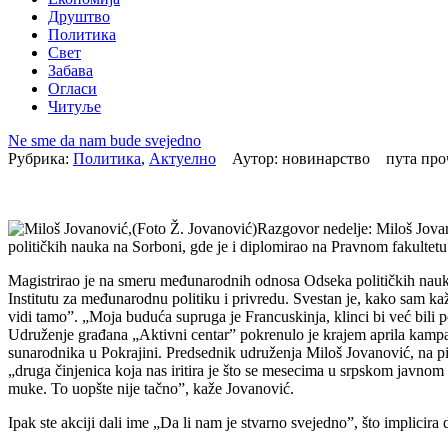
Друштво
Политика
Свет
Забава
Огласи
Читуље
Ne sme da nam bude svejedno
Рубрика:
Политика
,
Актуелно
Аутор: новинарство пута пр
Razgovor nedelje: Miloš Jovan
političkih nauka na Sorboni, gde je i diplomirao na Pravnom fakultetu
Magistrirao je na smeru međunarodnih odnosa Odseka političkih nauka 
Institutu za međunarodnu politiku i privredu. Svestan je, kako sam kaže
vidi tamo”. „Moja buduća supruga je Francuskinja, klinci bi već bili 
Udruženje građana „Aktivni centar” pokrenulo je krajem aprila kampan
sunarodnika u Pokrajini. Predsednik udruženja Miloš Jovanović, na pita
„druga činjenica koja nas iritira je što se mesecima u srpskom javnom 
muke. To uopšte nije tačno”, kaže Jovanović.
Ipak ste akciji dali ime „Da li nam je stvarno svejedno”, što implicira 