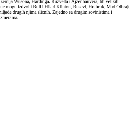
zemlja Wilsona, Hardinga. Ruzvelta i Ajzenhauvera, tih velikih
e ne mogu izdvoiti Bull i Hilari Klinton, Busevi, Holbruk, Mad Olbrajt,
iljade drugih njima slicnih. Zajedno sa drugim sovinistima i
razmerama.