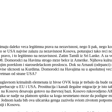
 imaju daleko veca legitimna prava na nezavisnost, nego li pak, nego k
o se USA najvise zalazu za nezavisnost Kosova, poturajuci tako reci no
pravo, i to legitimno na nezavisnost. Zatim Tamili iz Sri Lanke. A za v
98. Domorodci na Havima strogo mrze belce iz Amerike. Njihova kulrura 
svojim poreklom i starosedelackom prosloscu. Dok su Arnauti (odrpanci) 
jvise slicnosti sa Kurdima. Domorodci na Havajima su u apsolutnoj veci
 tretman od strane USA?
uglavnom krimalnih elemenata iz bivse OVK koja je trebalo da bude rasp
rebacuje u EU i USA. Prostitucija i kanali ilegalne migracije je isto t
se na Kosovu desavaju gotovo na dnevnoj bazi. Kosovo rukovodjeno Alba
lnika se nadje na platnom spisku sa koga nesmetano moze da podigne m
ti. Jednom kada bih ova ulicarska genga zazivela sviom zivotom pot
iji i Kosovu.