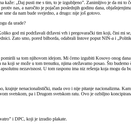
kaže: „Daj pusti me s tim, to je izgubljeno”. Zanimljivo je da mi to čest
 protiv nas, a naročito je pojačan poslednjih godinu dana, objašnjenjima
ne sme da nam bude svejedno, a drugo: nije još gotovo.
mogu da urade?
iko god mi podržavali državni vrh i pregovarački tim koji, čini mi se, r
ici. Zato smo, pored bilborda, odabrali listove poput NIN-a i „Politike
nisu pomirili sa tom njihovom idejom. Mi ćemo izgubiti Kosovo onog da
n na koji se može u tom trenutku, njima otežavamo posao. Što budemo čvršć
je apsolutnu nezavisnost. U tom rasponu ima niz rešenja koja mogu da bu
no, krajnje nenacionalistički, mada ovo i nije pitanje nacionalizma. Kam
Prvom svetskom, pa i Drugom svetskom ratu. Ovo je ozbiljno koncipiran
atro” i DPC, koji je izradio plakate.