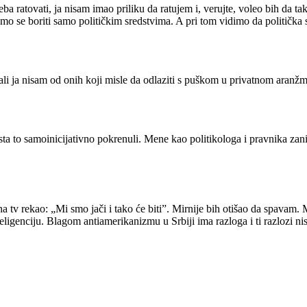
 ratovati, ja nisam imao priliku da ratujem i, verujte, voleo bih da tako
 se boriti samo političkim sredstvima. A pri tom vidimo da politička sr
ali ja nisam od onih koji misle da odlaziti s puškom u privatnom aran
 zaista to samoinicijativno pokrenuli. Mene kao politikologa i pravnika za
 tv rekao: „Mi smo jači i tako će biti”. Mirnije bih otišao da spavam.
nteligenciju. Blagom antiamerikanizmu u Srbiji ima razloga i ti razloz