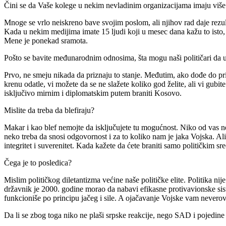
Čini se da Vaše kolege u nekim nevladinim organizacijama imaju vi
Mnoge se vrlo neiskreno bave svojim poslom, ali njihov rad daje rez
Kada u nekim medijima imate 15 ljudi koji u mesec dana kažu to isto, 
Mene je ponekad sramota.
Pošto se bavite međunarodnim odnosima, šta mogu naši političari da 
Prvo, ne smeju nikada da priznaju to stanje. Međutim, ako dođe do pri
krenu odatle, vi možete da se ne slažete koliko god želite, ali vi gubi
isključivo mirnim i diplomatskim putem braniti Kosovo.
Mislite da treba da blefiraju?
Makar i kao blef nemojte da isključujete tu mogućnost. Niko od vas ne
neko treba da snosi odgovornost i za to koliko nam je jaka Vojska. Al
integritet i suverenitet. Kada kažete da ćete braniti samo političkim sr
Čega je to posledica?
Mislim političkog diletantizma većine naše političke elite. Politika ni
državnik je 2000. godine morao da nabavi efikasne protivavionske sist
funkcioniše po principu jačeg i sile. A ojačavanje Vojske vam never
Da li se zbog toga niko ne plaši srpske reakcije, nego SAD i pojedin