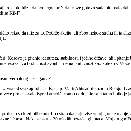
 ko je bio blizu da podlegne priči da je sve gotovo sada biti malo dalje
adi sa KiM?
ičito rekao da nije za to. Podrže akciju, ali zbog nekog straha ili fatal
ja.
i. Kosovo je pitanje identiteta, stabilnosti i jačine države, ali i pitan
interesovan za budućnost svojih – nema budućnost kao kolektiv. Može 
osim verbalnog neslaganja?
o zavisi od svakog od nas. Kada je Marti Ahtisari dolazio u Beograd z
no veće protestovalo ispred američke ambasade, bio sam tamo i bilo je j
 problem sa kredibilitetom. Ima stranaka koje više veruju, neke manje,
avne ličnosti. Neka se skupi 20 mladih pevača, glumaca. Moj drugar Pet