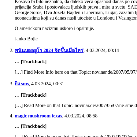
Kosovo bi bilo neznatno, da daleko veca opasnost danas po cov
prijatelja Sraba i postovalaca ljudskih prava i mira u svetu. S
George Soros, Dva Jozefa Bajden i Liberman, Lugar, zazatim ljig
neonacistima koji su danas nasli utociste u Londonu i Vasingto
O americkom nacizmu uskoro i opsirnije.
Janko Bojic
พนันบอลยูโร 2024 จัดขึ้นเมื่อไหร่
,
4.03.2024, 00:14
… [Trackback]
[…] Find More Info here on that Topic: novinar.de/2007/05/0
ยิง sms
,
4.03.2024, 00:31
… [Trackback]
[…] Read More on that Topic: novinar.de/2007/05/07/ne-sme-
magic mushroom texas
,
4.03.2024, 08:58
… [Trackback]
[…] Read More here on that Topic: novinar.de/2007/05/07/ne