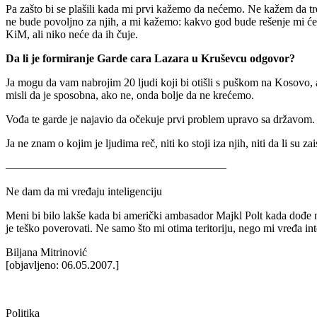
Pa zašto bi se plašili kada mi prvi kažemo da nećemo. Ne kažem da treba
ne bude povoljno za njih, a mi kažemo: kakvo god bude rešenje mi ćemo
KiM, ali niko neće da ih čuje.
Da li je formiranje Garde cara Lazara u Kruševcu odgovor?
Ja mogu da vam nabrojim 20 ljudi koji bi otišli s puškom na Kosovo, 
misli da je sposobna, ako ne, onda bolje da ne krećemo.
Vođa te garde je najavio da očekuje prvi problem upravo sa državom.
Ja ne znam o kojim je ljudima reč, niti ko stoji iza njih, niti da li su
———————————————————–
Ne dam da mi vređaju inteligenciju
Meni bi bilo lakše kada bi američki ambasador Majkl Polt kada dođe na
je teško poverovati. Ne samo što mi otima teritoriju, nego mi vređa i
Biljana Mitrinović
[objavljeno: 06.05.2007.]
Politika