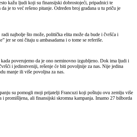
o kažu ljudi koji su finansijski dobrostojeći, pripadnici te
 da je to već rešeno pitanje. Određen broj građana u tu priču je
adi najbolje što može, politička elita može da bude i čvršća i
” jer se oni čitaju u ambasadama i o tome se referiše.
na kada poverujemo da je ono neminovno izgubljeno. Dok ima ljudi i
i i jedinstveniji, rešenje će biti povoljnije za nas. Nije jedina
du manje ili više povoljna za nas.
panju su pomogli moji prijatelji Francuzi koji poštuju ovu zemlju više
a i promišljena, ali finansijski skromna kampanja. Imamo 27 bilborda