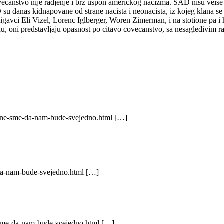
ecanstvo nije radjenje i brz uspon americkog nacizma. SAD nisu veise 
AD su danas kidnapovane od strane nacista i neonacista, iz kojeg klana s
avci Eli Vizel, Lorenc Iglberger, Woren Zimerman, i na stotione pa i h
nu, oni predstavljaju opasnost po citavo covecanstvo, sa nesagledivim 
7/ne-sme-da-nam-bude-svejedno.html […]
da-nam-bude-svejedno.html […]
-sme-da-nam-bude-svejedno.html […]