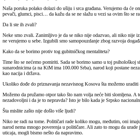
Naša poruka polako dolazi do ušiju i srca građana. Verujemo da će onaj
pevači, glumci, pisci… da kažu da se ne slažu u vezi sa ovim što se r
Da li ste ih zvali?
Neke smo zvali. Zanimljivo je da se niko nije odazvao, ali niko nije izr
ne verujemo u sebe. Izgubili smo samopouzdanje zbog razvoja događa
Kako da se borimo protiv tog gubitničkog mentaliteta?
Time što se nećemo pomiriti. Sada se borimo samo u toj psihološkoj sfer
sunarodnicima (a na KiM ima 100.000 Srba), narod koji postane neza
kao nacija i država.
Ukoliko dođe do priznavanja nezavisnog Kosova šta možemo uraditi 
Možemo da pružamo otpor tako što nam volja neće biti slomljena. A t
nezadovoljni i da je to nepravda? Isto je bilo kada je Srpsko nacional
Šta mislite zašto nije došlo više ljudi?
Niko ne radi na tome. Političari rade koliko mogu, međutim, oni imaju
narod nema mnogo poverenja u političare. Ali zato to mogu da urade j
uticaja, mogli bismo nešto da napravimo.