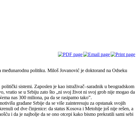
 za međunarodnu politiku. Miloš Jovanović je doktorand na Odseku
politički sistemi. Zaposlen je kao istraživač–saradnik u beogradskom
o, vratio se u Srbiju zato što „ni svoj život ni svoj grob nije mogao da
. Nema nas 300 miliona, pa da se rasipamo tako”.
tivišu građane Srbije da se više zainteresuju za opstanak svojih
renuli od dve činjenice: da status Kosova i Metohije još nije rešen, a
ošću i da je najbolje da se ono otcepi kako bismo prekratili sami sebi