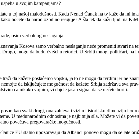
še uspeha u svojim kampanjama?
ultate u toj našoj malodušnosti. Kada Nenad Čanak na tv kaže da mi im
kako hoćete da narod ozbiljno reaguje? A šta tek da kažu ljudi na KiM?
urade, osim verbalnog neslaganja
znavanja Kosova samo verbalno neslaganje neće promeniti stvari na terenu
te. Drugo, mogu da budu čvršći u retorici. U Srbiji mnogi političari, pa
 traži da kažete poslaćemo vojsku, ja to ne mogu da tvrdim jer ne znam 
i nemojte da isključujete mogućnost da kažete: Srbija zadržava sva prava
edstvima a nikako vojnim, vi dajete jasan signal da se nećete boriti.
je posao kao svaki drugi, ona zahteva i viziju i istorijsku dimenziju i o
eme. U međunarodnim odnosima je najbitnija sila. Možete vi da poveruje
ovatno povećava pregovaračke mogućnosti.
e članice EU stalno upozoravaju da Albanci ponovo mogu da se late oru