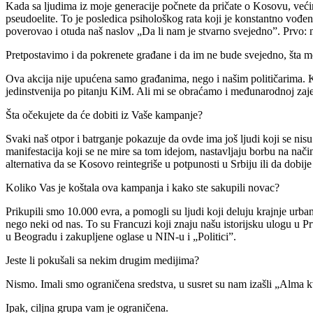
Kada sa ljudima iz moje generacije počnete da pričate o Kosovu, većina 
pseudoelite. To je posledica psihološkog rata koji je konstantno vođen
poverovao i otuda naš naslov „Da li nam je stvarno svejedno”. Prvo: 
Pretpostavimo i da pokrenete građane i da im ne bude svejedno, šta 
Ova akcija nije upućena samo građanima, nego i našim političarima. Kol
jedinstvenija po pitanju KiM. Ali mi se obraćamo i međunarodnoj zajedn
Šta očekujete da će dobiti iz Vaše kampanje?
Svaki naš otpor i batrganje pokazuje da ovde ima još ljudi koji se 
manifestacija koji se ne mire sa tom idejom, nastavljaju borbu na nači
alternativa da se Kosovo reintegriše u potpunosti u Srbiju ili da dobi
Koliko Vas je koštala ova kampanja i kako ste sakupili novac?
Prikupili smo 10.000 evra, a pomogli su ljudi koji deluju krajnje urba
nego neki od nas. To su Francuzi koji znaju našu istorijsku ulogu u 
u Beogradu i zakupljene oglase u NIN-u i „Politici”.
Jeste li pokušali sa nekim drugim medijima?
Nismo. Imali smo ograničena sredstva, u susret su nam izašli „Alma kv
Ipak, ciljna grupa vam je ograničena.