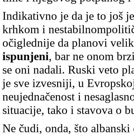
Indikativno je da je to još
krhkom i nestabilnompolit
očiglednije da planovi veli
ispunjeni
, bar ne onom brz
se oni nadali. Ruski veto p
je sve izvesniji, u Evropsko
neujednačenost i nesaglasno
situacije, tako i stavova o
Ne čudi, onda, što albanski