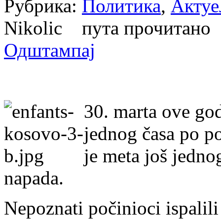
Рубрика:
Политика
,
Актуе
Nikolic пута прочитан
Одштампај
30. marta ove god
jednog časa po po
je meta još jedno
napada.
Nepoznati počinioci ispalili