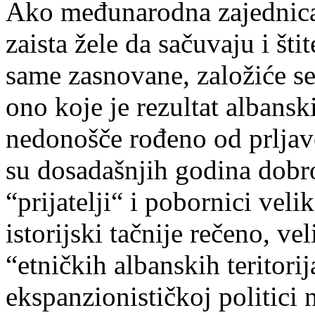
Ako međunarodna zajednica,
zaista žele da sačuvaju i šti
same zasnovane, založiće se 
ono koje je rezultat albansk
nedonošče rođeno od prljav
su dosadašnjih godina dobr
“prijatelji“ i pobornici velik
istorijski tačnije rečeno, v
“etničkih albanskih teritori
ekspanzionističkoj politici 