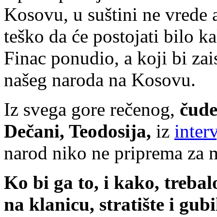
Kosovu, u suštini ne vrede 
teško da će postojati bilo 
Finac ponudio, a koji bi zais
našeg naroda na Kosovu.
Iz svega gore rečenog,
čude
Dečani, Teodosija,
iz
inter
narod niko ne priprema za
Ko bi ga to, i kako, treba
na klanicu, stratište i gubi