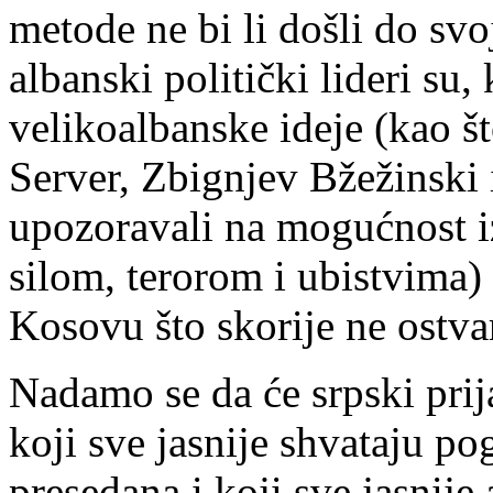
metode ne bi li došli do svoj
albanski politički lideri su, 
velikoalbanske ideje (kao š
Server, Zbignjev Bžežinski i
upozoravali na mogućnost izb
silom, terorom i ubistvima)
Kosovu što skorije ne ostvar
Nadamo se da će srpski prijat
koji sve jasnije shvataju 
presedana i koji sve jasnije 