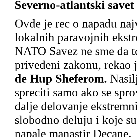
Severno-atlantski save
Ovde je rec o napadu naj
lokalnih paravojnih ekstr
NATO Savez ne sme da tol
privedeni zakonu, rekao 
de Hup Sheferom.
Nasil
spreciti samo ako se sprov
dalje delovanje ekstrem
slobodno deluju i koje su
napale manastir Decane.