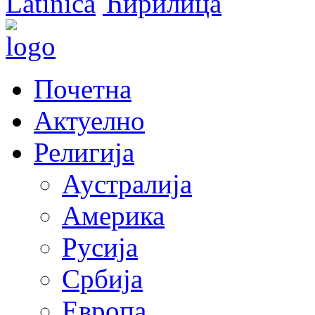
Latinica
Ћирилица
Почетна
Актуелно
Религија
Аустралија
Америка
Русија
Србија
Европа