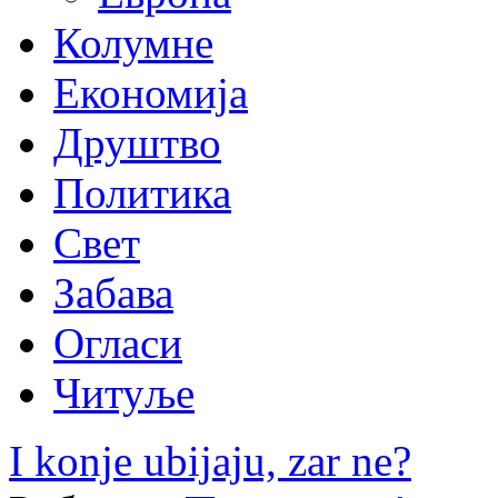
Колумне
Економија
Друштво
Политика
Свет
Забава
Огласи
Читуље
I konje ubijaju, zar ne?