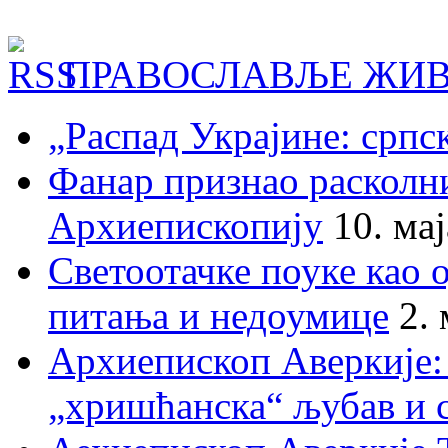
ПРАВОСЛАВЉЕ ЖИВ
„Распад Украјине: српс
Фанар признао раскол
Архиепископију
10. ма
Светоотачке поуке као 
питања и недоумице
2.
Архиепископ Аверкије:
„хришћанска“ љубав и 