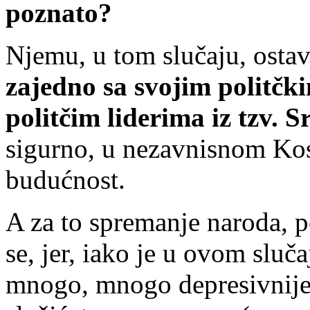
poznato?
Njemu, u tom slučaju, osta
zajedno sa svojim politčk
politčim liderima iz tzv. 
sigurno, u nezavnisnom Kos
budućnost.
A za to spremanje naroda, p
se, jer, iako je u ovom sluča
mnogo, mnogo depresivnije