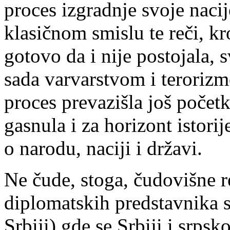
proces izgradnje svoje nacij
klasičnom smislu te reči, kr
gotovo da i nije postojala, 
sada varvarstvom i terorizm
proces prevazišla još počet
gasnula i za horizont istori
o narodu, naciji i državi.
Ne čude, stoga, čudovišne re
diplomatskih predstavnika s
Srbiji) gde se Srbiji i srps