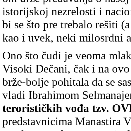
istorijskoj nezrelosti i naci
bi se što pre trebalo rešiti 
kao i uvek, neki milosrdni
Ono što čudi je veoma mlak
Visoki Dečani, čak i na ovo 
brže-bolje pohitala da se s
vladi Ibrahimom Selmanaj
terorističkih vođa tzv. O
predstavnicima Manastira V