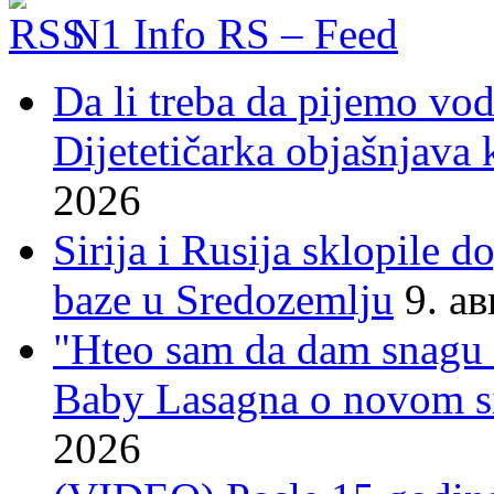
N1 Info RS – Feed
Da li treba da pijemo vo
Dijetetičarka objašnjava k
2026
Sirija i Rusija sklopile 
baze u Sredozemlju
9. а
"Hteo sam da dam snagu s
Baby Lasagna o novom si
2026