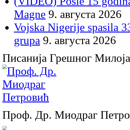
(VIDEO) Posle 15 godina 
Magne
9. августа 2026
Vojska Nigerije spasila 3
grupa
9. августа 2026
Писанија Грешног Милој
Проф. Др. Миодраг Петр