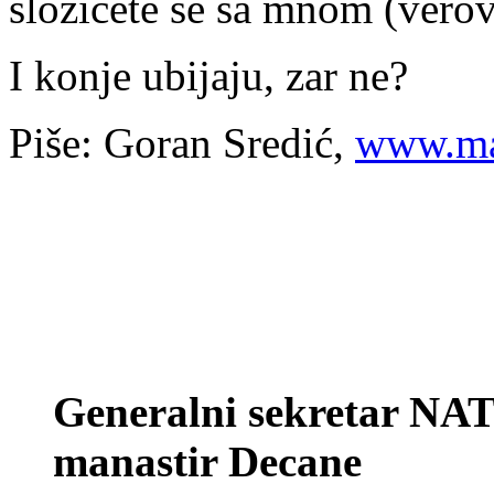
složićete se sa mnom (vero
I konje ubijaju, zar ne?
Piše: Goran Sredić,
www.mar
Generalni sekretar NA
manastir Decane