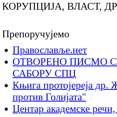
КОРУПЦИЈА, ВЛАСТ, Д
Препоручујемо
Православље.нет
ОТВОРЕНО ПИСМО С
САБОРУ СПЦ
Књига протојереја др. 
против Голијата"
Центар академске речи