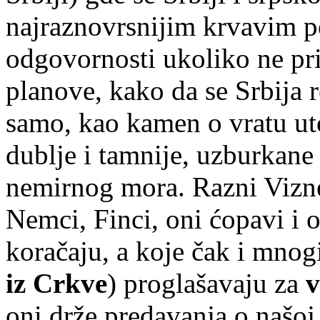
najraznovrsnijim krvavim po
odgovornosti ukoliko ne pr
planove, kako da se Srbija r
samo, kao kamen o vratu uto
dublje i tamnije, uzburkan
nemirnog mora. Razni Vizne
Nemci, Finci, oni ćopavi i 
koračaju, a koje čak i mnog
iz Crkve
) proglašavaju za
v
oni drže predavanja o našoj