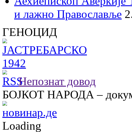
Аехиепископ Аверкије 
и лажно Православље
2
ГЕНОЦИД
Непознат довод
БОЈКОТ НАРОДА – докум
Loading