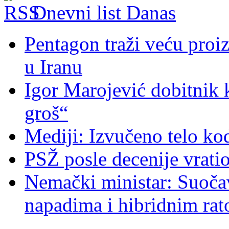
Dnevni list Danas
Pentagon traži veću proi
u Iranu
Igor Marojević dobitnik 
groš“
Mediji: Izvučeno telo ko
PSŽ posle decenije vrati
Nemački ministar: Suoč
napadima i hibridnim ra