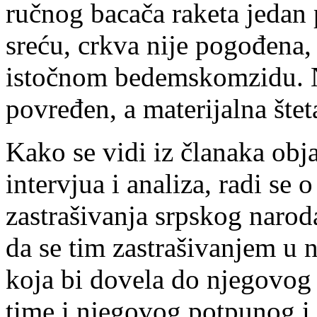
ručnog bacača raketa jedan
sreću, crkva nije pogođena, 
istočnom bedemskomzidu. N
povređen, a materijalna štet
Kako se vidi iz članaka obj
intervjua i analiza, radi se
zastrašivanja srpskog narod
da se tim zastrašivanjem u 
koja bi dovela do njegovog i
time i njegovog potpunog i