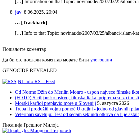
[…] Information on that Topic: novinar.de/2007/03/25/albanci-i
jav
,
8.06.2025, 20:04
… [Trackback]
[…] Info to that Topic: novinar.de/2007/03/25/albanci-islam-kat
Пошаљите коментар
Да би сте послали коментар морате бити
улоговани
GENOCIDE REVEALED
N1 Info RS – Feed
Od Norme Džin do Merilin Monro - uspon najveće filmske iko
(FOTO) Sicilijansko ostrvo, filmska Itaka, priprema se za turi
Morski karfiol preplavio more u Sloveniji
5. августа 2026
Treba li produžiti vojnu pomoć Ukrajini - jedno od glavnih pitan
Veterinari savetuju: Test od sedam sekundi otkriva da li je asfal
Писанија Грешног Милоја