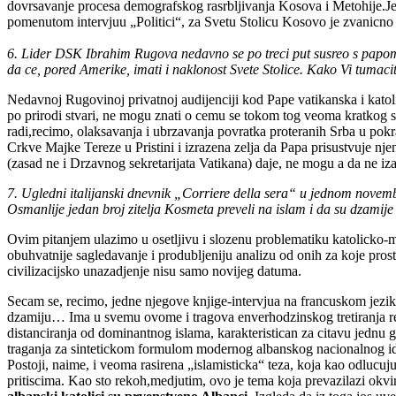
dovrsavanje procesa demografskog rasrbljivanja Kosova i Metohije.Jer
pomenutom intervjuu „Politici“, za Svetu Stolicu Kosovo je zvanicno i
6. Lider DSK Ibrahim Rugova nedavno se po treci put susreo s papo
da ce, pored Amerike, imati i naklonost Svete Stolice. Kako Vi tumaci
Nedavnoj Rugovinoj privatnoj audijenciji kod Pape vatikanska i katoli
po prirodi stvari, ne mogu znati o cemu se tokom tog veoma kratkog s
radi,recimo, olaksavanja i ubrzavanja povratka proteranih Srba u pokr
Crkve Majke Tereze u Pristini i izrazena zelja da Papa prisustvuje nj
(zasad ne i Drzavnog sekretarijata Vatikana) daje, ne mogu a da ne i
7. Ugledni italijanski dnevnik „Corriere della sera“ u jednom nove
Osmanlije jedan broj zitelja Kosmeta preveli na islam i da su dzamij
Ovim pitanjem ulazimo u osetljivu i slozenu problematiku katolicko-m
obuhvatnije sagledavanje i produbljeniju analizu od onih za koje pros
civilizacijsko unazadjenje nisu samo novijeg datuma.
Secam se, recimo, jedne njegove knjige-intervjua na francuskom jezi
dzamiju… Ima u svemu ovome i tragova enverhodzinskog tretiranja reli
distanciranja od dominantnog islama, karakteristican za citavu jednu 
traganja za sintetickom formulom modernog albanskog nacionalnog id
Postoji, naime, i veoma rasirena „islamisticka“ teza, koja kao odlucu
pritiscima. Kao sto rekoh,medjutim, ovo je tema koja prevazilazi ok