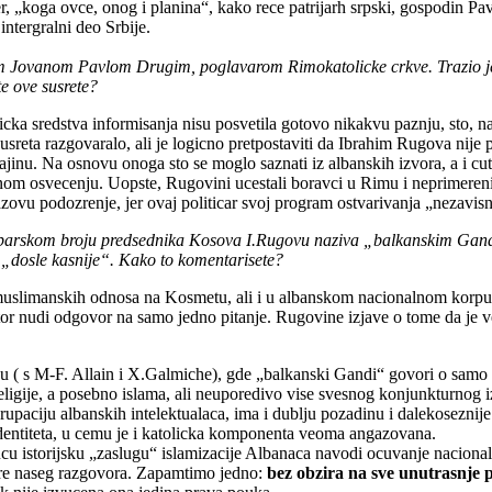
, „koga ovce, onog i planina“, kako rece patrijarh srpski, gospodin Pa
ntergralni deo Srbije.
m Jovanom Pavlom Drugim, poglavarom Rimokatolicke crkve. Trazio je 
te ove susrete?
cka sredstva informisanja nisu posvetila gotovo nikakvu paznju, sto, n
usreta razgovaralo, ali je logicno pretpostaviti da Ibrahim Rugova nij
ajinu. Na osnovu onoga sto se moglo saznati iz albanskih izvora, a i cu
enom osvecenju. Uopste, Rugovini ucestali boravci u Rimu i neprimereni
zazovu podozrenje, jer ovaj politicar svoj program ostvarivanja „nezavi
mbarskom broju predsednika Kosova I.Rugovu naziva „balkanskim Gandi
e „dosle kasnije“. Kako to komentarisete?
uslimanskih odnosa na Kosmetu, ali i u albanskom nacionalnom korpusu 
tor nudi odgovor na samo jedno pitanje. Rugovine izjave o tome da je ve
ku ( s M-F. Allain i X.Galmiche), gde „balkanski Gandi“ govori o samo
gije, a posebno islama, ali neuporedivo vise svesnog konjunkturnog iz
grupaciju albanskih intelektualaca, ima i dublju pozadinu i dalekosezni
entiteta, u cemu je i katolicka komponenta veoma angazovana.
jucu istorijsku „zaslugu“ islamizacije Albanaca navodi ocuvanje naciona
vire naseg razgovora. Zapamtimo jedno:
bez obzira na sve unutrasnje p