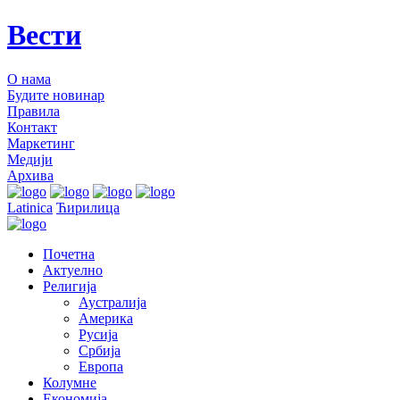
Вести
О нама
Будите новинар
Правила
Контакт
Маркетинг
Медији
Архива
Latinica
Ћирилица
Почетна
Актуелно
Религија
Аустралија
Америка
Русија
Србија
Европа
Колумне
Економија