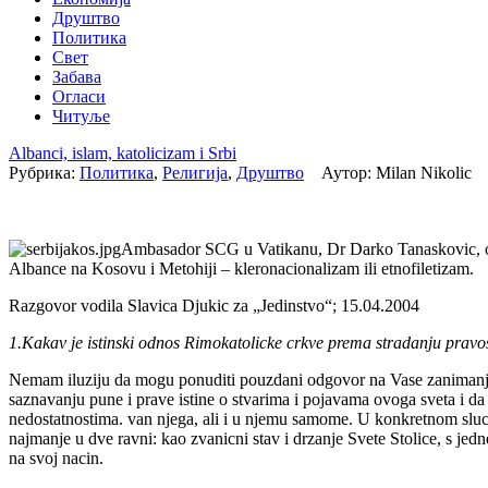
Друштво
Политика
Свет
Забава
Огласи
Читуље
Albanci, islam, katolicizam i Srbi
Рубрика:
Политика
,
Религија
,
Друштво
Аутор: Milan Nikolic
Ambasador SCG u Vatikanu, Dr Darko Tanaskovic, odgo
Albance na Kosovu i Metohiji – kleronacionalizam ili etnofiletizam.
Razgovor vodila Slavica Djukic za „Jedinstvo“; 15.04.2004
1.Kakav je istinski odnos Rimokatolicke crkve prema stradanju pravo
Nemam iluziju da mogu ponuditi pouzdani odgovor na Vase zanimanje 
saznavanju pune i prave istine o stvarima i pojavama ovoga sveta i da
nedostatnostima. van njega, ali i u njemu samome. U konkretnom sluca
najmanje u dve ravni: kao zvanicni stav i drzanje Svete Stolice, s jed
na svoj nacin.