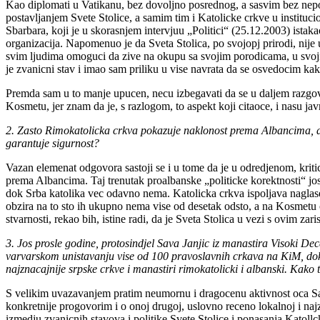
Kao diplomati u Vatikanu, bez dovoljno posrednog, a sasvim bez nepo
postavljanjem Svete Stolice, a samim tim i Katolicke crkve u instituci
Sbarbara, koji je u skorasnjem intervjuu „Politici“ (25.12.2003) istaka
organizacija. Napomenuo je da Sveta Stolica, po svojopj prirodi, nije
svim ljudima omoguci da zive na okupu sa svojim porodicama, u svoji
je zvanicni stav i imao sam priliku u vise navrata da se osvedocim kak
Premda sam u to manje upucen, necu izbegavati da se u daljem razgo
Kosmetu, jer znam da je, s razlogom, to aspekt koji citaoce, i nasu 
2. Zasto Rimokatolicka crkva pokazuje naklonost prema Albancima, a „
garantuje sigurnost?
Vazan elemenat odgovora sastoji se i u tome da je u odredjenom, krit
prema Albancima. Taj trenutak proalbanske „politicke korektnosti“ jos
dok Srba katolika vec odavno nema. Katolicka crkva ispoljava naglasen
obzira na to sto ih ukupno nema vise od desetak odsto, a na Kosmetu
stvarnosti, rekao bih, istine radi, da je Sveta Stolica u vezi s ovim z
3. Jos prosle godine, protosindjel Sava Janjic iz manastira Visoki Dec
varvarskom unistavanju vise od 100 pravoslavnih crkava na KiM, dok, s
najznacajnije srpske crkve i manastiri rimokatolicki i albanski. Kako
S velikim uvazavanjem pratim neumornu i dragocenu aktivnost oca Save
konkretnije progovorim i o onoj drugoj, uslovno receno lokalnoj i naj
izmedju zvanicnih stavova i politike Svete Stolice i ponasanja Katollck