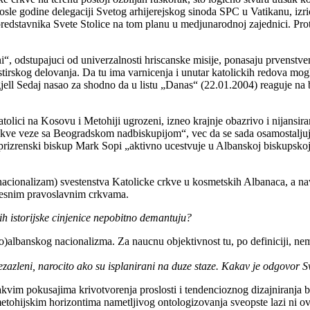
prosle godine delegaciji Svetog arhijerejskog sinoda SPC u Vatikanu, iz
predstavnika Svete Stolice na tom planu u medjunarodnoj zajednici. Protiv
i“, odstupajuci od univerzalnosti hriscanske misije, ponasaju prvenstven
stirskog delovanja. Da tu ima varnicenja i unutar katolickih redova mog
jell Sedaj nasao za shodno da u listu „Danas“ (22.01.2004) reaguje na
tolici na Kosovu i Metohiji ugrozeni, izneo krajnje obazrivo i nijansir
akve veze sa Beogradskom nadbiskupijom“, vec da se sada osamostaljuje
rizrenski biskup Mark Sopi „aktivno ucestvuje u Albanskoj biskupskoj k
eronacionalizam) svestenstva Katolicke crkve u kosmetskih Albanaca, a n
omesnim pravoslavnim crkvama.
 ih istorijske cinjenice nepobitno demantuju?
eliko)albanskog nacionalizma. Za naucnu objektivnost tu, po definiciji, 
ezazleni, narocito ako su isplanirani na duze staze. Kakav je odgovor S
vim pokusajima krivotvorenja proslosti i tendencioznog dizajniranja b
tohijskim horizontima nametljivog ontologizovanja sveopste lazi ni ova 