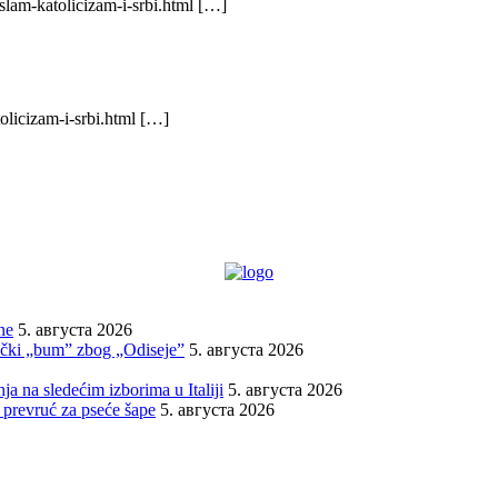
slam-katolicizam-i-srbi.html […]
olicizam-i-srbi.html […]
ne
5. августа 2026
stički „bum” zbog „Odiseje”
5. августа 2026
ja na sledećim izborima u Italiji
5. августа 2026
t prevruć za pseće šape
5. августа 2026