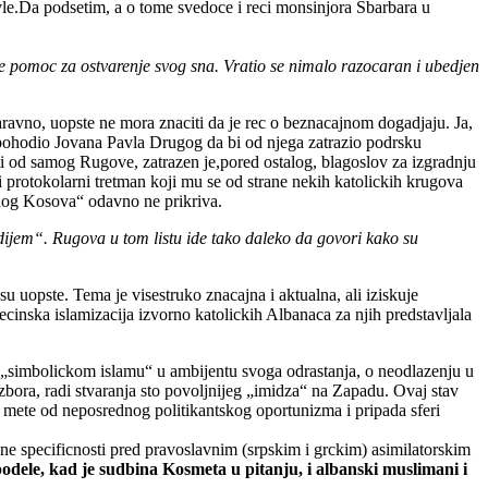
vle.Da podsetim, a o tome svedoce i reci monsinjora Sbarbara u
pomoc za ostvarenje svog sna. Vratio se nimalo razocaran i ubedjen
aravno, uopste ne mora znaciti da je rec o beznacajnom dogadjaju. Ja,
e pohodio Jovana Pavla Drugog da bi od njega zatrazio podrsku
ti od samog Rugove, zatrazen je,pored ostalog, blagoslov za izgradnju
 protokolarni tretman koji mu se od strane nekih katolickih krugova
snog Kosova“ odavno ne prikriva.
jem“. Rugova u tom listu ide tako daleko da govori kako su
uopste. Tema je visestruko znacajna i aktualna, ali iziskuje
cinska islamizacija izvorno katolickih Albanaca za njih predstavljala
 „simbolickom islamu“ u ambijentu svoga odrastanja, o neodlazenju u
bora, radi stvaranja sto povoljnijeg „imidza“ na Zapadu. Ovaj stav
je mete od neposrednog politikantskog oportunizma i pripada sferi
lne specificnosti pred pravoslavnim (srpskim i grckim) asimilatorskim
odele, kad je sudbina Kosmeta u pitanju, i albanski muslimani i