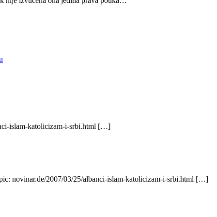
vek nije izvucena ona jedina prava pouka…
u
ci-islam-katolicizam-i-srbi.html […]
pic: novinar.de/2007/03/25/albanci-islam-katolicizam-i-srbi.html […]