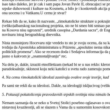
isao tako daleko, jer je cak i sam papa Jovan Pavle II, obracajuci se 
srpske duhovnosti i kulture na Kosmetu, a bilo je i konkretnih akcija 
ona uocena i u Vatikanu.U cemu je stvar?
Rekao bih da se, kako ih nazvaste, „rimokatolicke strukture u pokrajin
(veliko)albanskog nacionalnog projekta, sto ne bi smeo biti smisao pa
na Kosovu nisu ugrozeni“, urednik casopisa „Dardania sacra“, dr Eng
novinaru istog beogradskog dnevnika.
Nista monsinjoru Hocevaru nije vredelo to sto je svoju ocenu, da su ka
tvrdnja da Apostolska administratura u Prizrenu „apsolutno nema nik
politickih promena“. Ako se recenom doda i Sedajeva informacija da p
jasno o kakvom je „osamostaljivanju“ rec.
Na delu je, dakle, izraziti etnofiletizam (nekad bi se u nas reklo: kl
paradoksalnije, sklonost koju neki katolici u svetu rado zameraju p
4. Na cemu rimokatolicki ideolozi zasnivaju ovakve svoje teorije, kad
Pa sami ste rekli da su ideolozi. Dakle, na ideologiji iskljucivog (v
5. Pokusaji pokatolicenja pravoslavnih srpskih svetinja nisu nimalo b
Nemam saznanja da se neko u Svetoj Stolici posebno oglasavao o ovak
nistavnoj kvaziteoriji, ali se slazem s Vama da u sumornim kosovskome