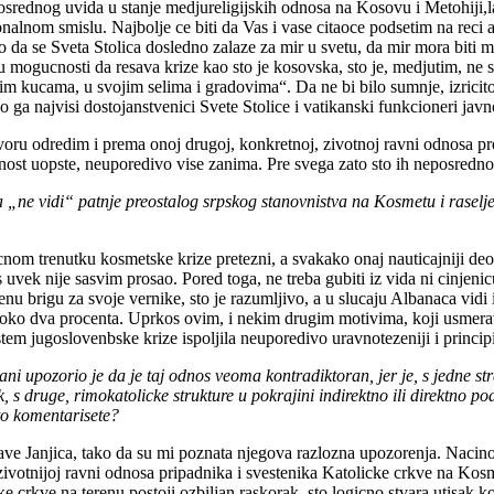
srednog uvida u stanje medjureligijskih odnosa na Kosovu i Metohiji,l
onalnom smislu. Najbolje ce biti da Vas i vase citaoce podsetim na reci 
o da se Sveta Stolica dosledno zalaze za mir u svetu, da mir mora biti mo
 u mogucnosti da resava krize kao sto je kosovska, sto je, medjutim, n
m kucama, u svojim selima i gradovima“. Da ne bi bilo sumnje, izricito
o ga najvisi dostojanstvenici Svete Stolice i vatikanski funkcioneri javn
voru odredim i prema onoj drugoj, konkretnoj, zivotnoj ravni odnosa 
javnost uopste, neuporedivo vise zanima. Pre svega zato sto ih neposred
ne vidi“ patnje preostalog srpskog stanovnistva na Kosmetu i raseljen
icnom trenutku kosmetske krize pretezni, a svakako onaj nauticajniji d
 uvek nije sasvim prosao. Pored toga, ne treba gubiti iz vida ni cinjen
u brigu za svoje vernike, sto je razumljivo, a u slucaju Albanaca vidi i
 oko dva procenta. Uprkos ovim, i nekim drugim motivima, koji usmerava
aristem jugoslovenbske krize ispoljila neuporedivo uravnotezeniji i princ
ani upozorio je da je taj odnos veoma kontradiktoran, jer je, s jedne str
 druge, rimokatolicke strukture u pokrajini indirektno ili direktno pod
 to komentarisete?
 Janjica, tako da su mi poznata njegova razlozna upozorenja. Nacinom na
zivotnijoj ravni odnosa pripadnika i svestenika Katolicke crkve na Kosm
e crkve na terenu postoji ozbiljan raskorak, sto logicno stvara utisak ko