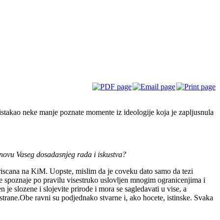
stakao neke manje poznate momente iz ideologije koja je zapljusnula
snovu Vaseg dosadasnjeg rada i iskustva?
iscana na KiM. Uopste, mislim da je coveku dato samo da tezi
ve spoznaje po pravilu visestruko uslovljen mnogim ogranicenjima i
slozene i slojevite prirode i mora se sagledavati u vise, a
 strane.Obe ravni su podjednako stvarne i, ako hocete, istinske. Svaka