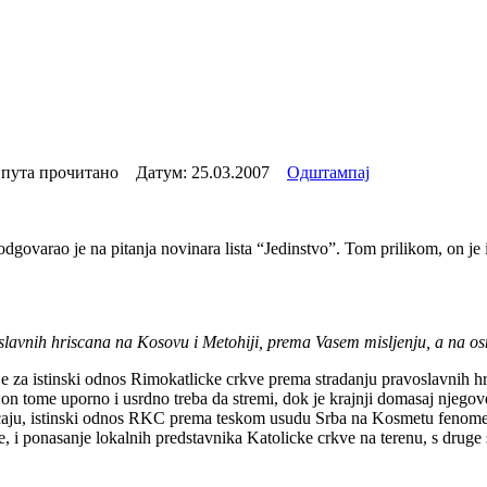
 пута прочитано Датум:
25.03.2007
Одштампај
varao je na pitanja novinara lista “Jedinstvo”. Tom prilikom, on je i
slavnih hriscana na Kosovu i Metohiji, prema Vasem misljenju, a na o
za istinski odnos Rimokatlicke crkve prema stradanju pravoslavnih hr
 on tome uporno i usrdno treba da stremi, dok je krajnji domasaj njego
ju, istinski odnos RKC prema teskom usudu Srba na Kosmetu fenomen je 
ne, i ponasanje lokalnih predstavnika Katolicke crkve na terenu, s druge