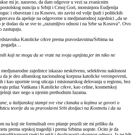
akse mi je, naravno, da dam odgovor u vezi sa zvanicnim
apostolskog nuncija u Srbiji i Crnoj Gori, monsinjora Eudjenija
guc i obavezan i za Kosovo, sto zavisi od volje ljudi i politickih
e sprecava da apeluje na odgovorne u medjunarodnoj zajednici „da se
 je dodao da se sve to „razumljivo odnosi i na Srbe sa Kosova“. Ovo
o zastupaju.
predstavnika Katolicke crkve prema pravoslavnima/Srbima na
no pogadja…
ih koji ne mogu da se vrate na svoja ognjista,jer im niko ne
eo medjunarodne zajednice iskazao neskrivenu, selektivnu naklonost
icu da je deo albanskog nacionalnog korpusa katolicke veroispovesti,
h i kao uporiste svog uticaja i misionarskog delovanja u regionu, bez
ju prilaz Vatikana i Katolicke crkve, kao celine, kosmetskoj
ipijelniji stav nego u njenim prethodnim fazama.
ane, u italijanskoj stampi sve vise clanaka u kojima se govori o
sticu teorije da su pravoslavni Srbi dosljaci na Kosmetu i da su
 koji ste formulisali ovo pitanje pruzili ste mi priliku da
etu prema srpskoj tragediji i prema Srbima uopste. Ocito je da
ntradiktornosti (neki bi rekli i dvolicnosti) ukupnog odnosa. Ja ne bih