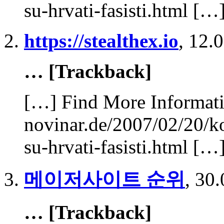
su-hrvati-fasisti.html […
https://stealthex.io
,
12.0
… [Trackback]
[…] Find More Informatio
novinar.de/2007/02/20/k
su-hrvati-fasisti.html […
메이저사이트 순위
,
30.
… [Trackback]