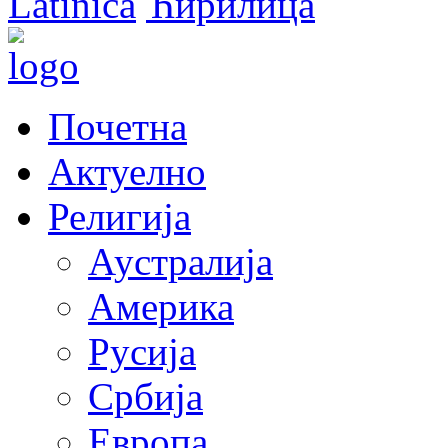
Latinica
Ћирилица
Почетна
Актуелно
Религија
Аустралија
Америка
Русија
Србија
Европа