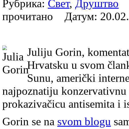
Рубрика:
Свет
,
Друштво
А
прочитано Датум:
20.02
Juliju Gorin, komentat
Hrvatsku u svom član
Sunu, američki interne
najpoznatiju konzervativnu
prokazivačicu antisemita i i
Gorin se na
svom blogu
sam