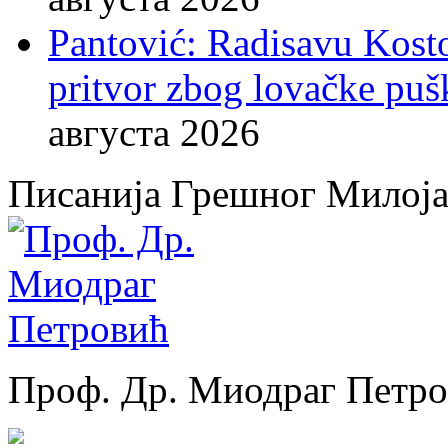
Pantović: Radisavu Kost
pritvor zbog lovačke puš
августа 2026
Писанија Грешног Милој
Проф. Др. Миодраг Петр