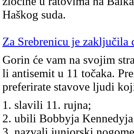
zločine u ratovima na Balka
Haškog suda.
Za Srebrenicu je zaključila 
Gorin će vam na svojim stra
li antisemit u 11 točaka. Pr
preferirate stavove ljudi koj
slavili 11. rujna;
ubili Bobbyja Kennedyja
nazvali juniorski nogome