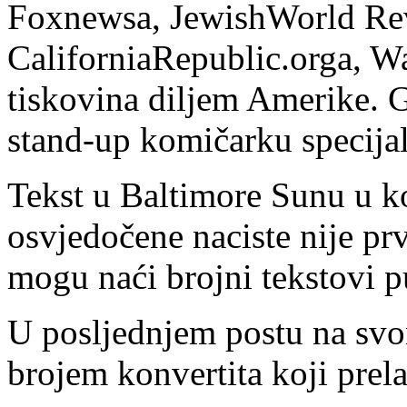
Foxnewsa, JewishWorld Rev
CaliforniaRepublic.orga, W
tiskovina diljem Amerike. G
stand-up komičarku specijal
Tekst u Baltimore Sunu u k
osvjedočene naciste nije prv
mogu naći brojni tekstovi 
U posljednjem postu na svo
brojem konvertita koji prel