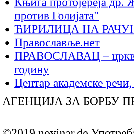
Књига протојереја др. 
против Голијата"
ЋИРИЛИЦА НА РАЧ
Православље.нет
ПРАВОСЛАВАЦ – црквен
годину
Центар академске речи
АГЕНЦИЈА ЗА БОРБУ 
©2019 novinar.de Употреб