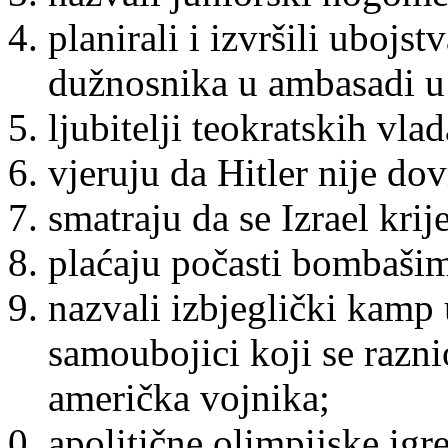
planirali i izvršili ubojs
dužnosnika u ambasadi 
ljubitelji teokratskih vlad
vjeruju da Hitler nije do
smatraju da se Izrael krij
plaćaju počasti bombaši
nazvali izbjeglički kam
samoubojici koji se raznio
američka vojnika;
apolitične olimpijske igre