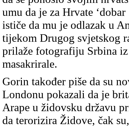
umu da je za Hrvate ‘dobar 
ističe da mu je odlazak u Am
tijekom Drugog svjetskog ra
prilaže fotografiju Srbina i
masakrirale.
Gorin također piše da su no
Londonu pokazali da je brita
Arape u židovsku državu pr
da terorizira Židove, čak su