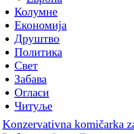
Колумне
Економија
Друштво
Политика
Свет
Забава
Огласи
Читуље
Konzervativna komičarka za 