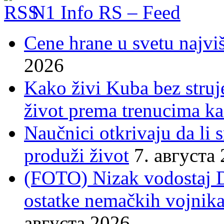
N1 Info RS – Feed
Cene hrane u svetu najviš
2026
Kako živi Kuba bez struje
život prema trenucima ka
Naučnici otkrivaju da li
produži život
7. августа
(FOTO) Nizak vodostaj 
ostatke nemačkih vojnika
августа 2026