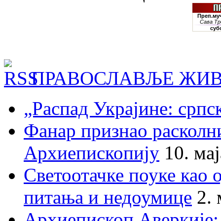
ПРАВОСЛАВЉЕ ЖИВ
„Распад Украјине: српс
Фанар признао раскол
Архиепископију
10. ма
Светоотачке поуке као 
питања и недоумице
2.
Архиепископ Аверкије: