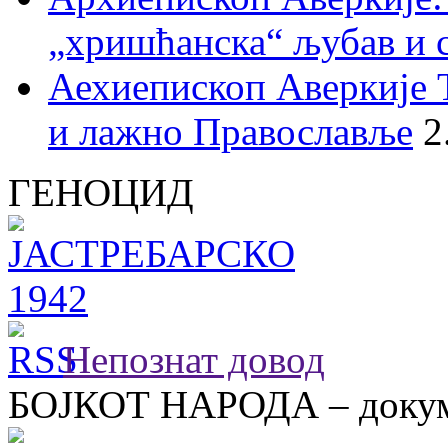
„хришћанска“ љубав и 
Аехиепископ Аверкије 
и лажно Православље
2
ГЕНОЦИД
Непознат довод
БОЈКОТ НАРОДА – докум