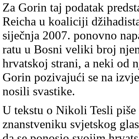
Za Gorin taj podatak predst
Reicha u koaliciji džihadist
siječnja 2007. ponovno nap
ratu u Bosni veliki broj nj
hrvatskoj strani, a neki od n
Gorin pozivajući se na izv
nosili svastike.
U tekstu o Nikoli Tesli piše
znanstveniku svjetskog glasa
da se ponosio svojim hrvats