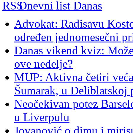
Dnevni list Danas
Advokat: Radisavu Kosto
određen jednomesečni pr
Danas vikend kviz: Možet
ove nedelje?
MUP: Aktivna četiri veća
Šumarak, u Deliblatskoj 
Neočekivan potez Barsel
u Liverpulu
Jovanović o dimu i miris