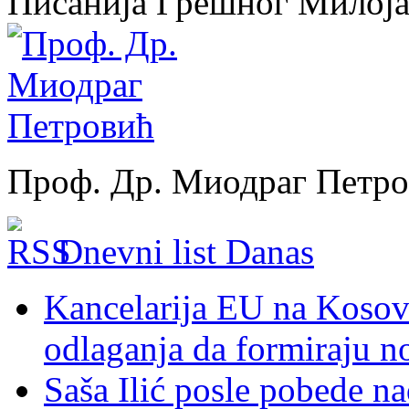
Писанија Грешног Милој
Проф. Др. Миодраг Петр
Dnevni list Danas
Kancelarija EU na Kosovu:
odlaganja da formiraju no
Saša Ilić posle pobede n