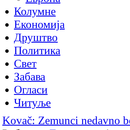
Колумне
Економија
Друштво
Политика
Свет
Забава
Огласи
Читуље
Kovač: Zemunci nedavno bo