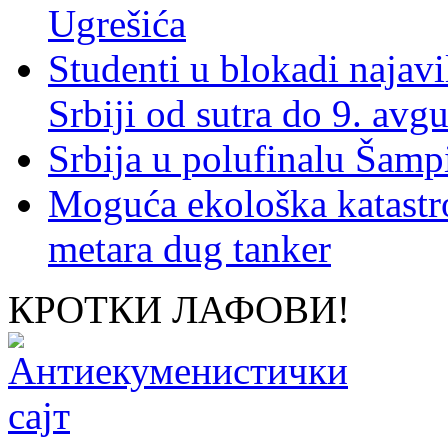
Ugrešića
Studenti u blokadi najav
Srbiji od sutra do 9. avgu
Srbija u polufinalu Šamp
Moguća ekološka katastr
metara dug tanker
КРОТКИ ЛАФОВИ!