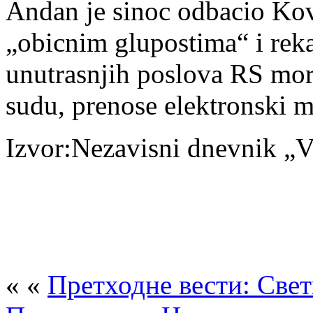
Andan je sinoc odbacio Kov
„obicnim glupostima“ i reka
unutrasnjih poslova RS mora
sudu, prenose elektronski m
Izvor:Nezavisni dnevnik „Vi
« «
Претходне вести: Све