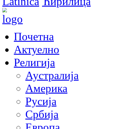
Latinica
Ћирилица
Почетна
Актуелно
Религија
Аустралија
Америка
Русија
Србија
Европа