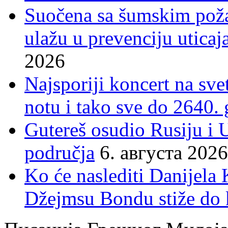
Suočena sa šumskim poža
ulažu u prevenciju uticaj
2026
Najsporiji koncert na sv
notu i tako sve do 2640.
Gutereš osudio Rusiju i 
područja
6. августа 2026
Ko će naslediti Danijela
Džejmsu Bondu stiže do 