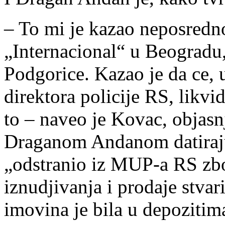
– To mi je kazao neposredn
„Internacional“ u Beogradu
Podgorice. Kazao je da ce, 
direktora policije RS, likv
to – naveo je Kovac, objasn
Draganom Andanom datiraju
„odstranio iz MUP-a RS zb
iznudjivanja i prodaje stvari
imovina je bila u depozitim