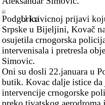
Aleksandar Simovic.
U krivicnoj prijavi koj
Srpske u Bijeljini, Kovač na
osujetila crnogorska policija
intervenisala i pretresla obj
Simovic.
Oni su dosli 22.januara u P
butik. Kovac dalje istice da 
intervencije crnogorske poli
preko tivatskog aerodroma i