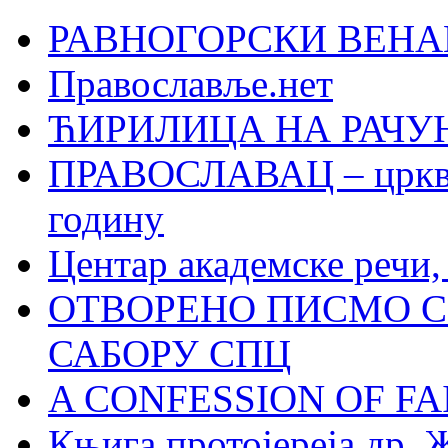
РАВНОГОРСКИ ВЕНА
Православље.нет
ЋИРИЛИЦА НА РАЧ
ПРАВОСЛАВАЦ – црквен
годину
Центар академске речи
ОТВОРЕНО ПИСМО С
САБОРУ СПЦ
A CONFESSION OF FAI
Књига протојереја др. 