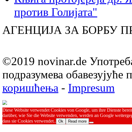
против Голијата"
АГЕНЦИЈА ЗА БОРБУ 
©2019 novinar.de Употреб
подразумева обавезујуће
коришћења
-
Impresum
Diese Website verwendet Cookies von Google, um ihre Dienste bereitz
darüber, wie Sie die Website verwenden, werden an Google weitergeg
dass sie Cookies verwendet..
Ok
Read more