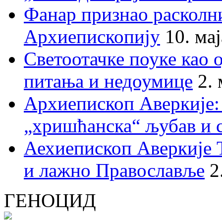
Фанар признао раскол
Архиепископију
10. ма
Светоотачке поуке као 
питања и недоумице
2.
Архиепископ Аверкије:
„хришћанска“ љубав и 
Аехиепископ Аверкије 
и лажно Православље
2
ГЕНОЦИД