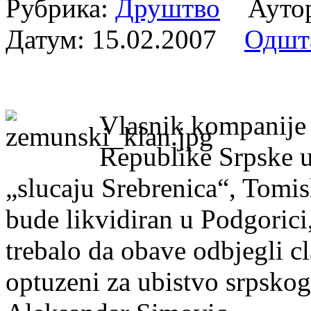
Рубрика:
Друштво
Аутор:
Датум:
15.02.2007
Одшт
Vlasnik kompanije „
Republike Srpske u 
„slucaju Srebrenica“, Tomis
bude likvidiran u Podgorici,
trebalo da obave odbjegli 
optuzeni za ubistvo srpskog