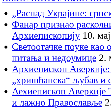
„Распад Украјине: српс
Фанар признао раскол
Архиепископију
10. ма
Светоотачке поуке као 
питања и недоумице
2.
Архиепископ Аверкије:
„хришћанска“ љубав и 
Аехиепископ Аверкије 
и лажно Православље
2