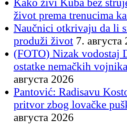
Kako živi Kuba bez struje
život prema trenucima ka
Naučnici otkrivaju da li
produži život
7. августа
(FOTO) Nizak vodostaj 
ostatke nemačkih vojnika
августа 2026
Pantović: Radisavu Kost
pritvor zbog lovačke puš
августа 2026