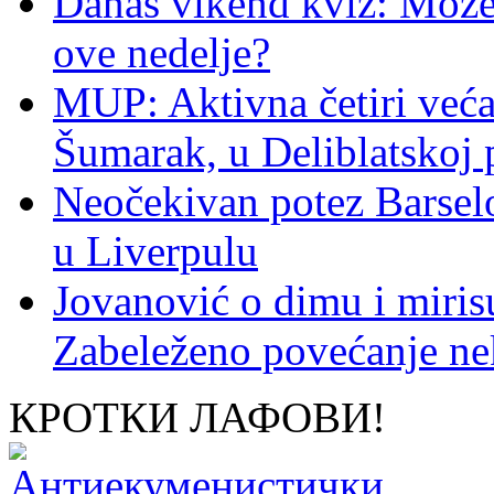
Danas vikend kviz: Možet
ove nedelje?
MUP: Aktivna četiri veća
Šumarak, u Deliblatskoj 
Neočekivan potez Barsel
u Liverpulu
Jovanović o dimu i miris
Zabeleženo povećanje ne
КРОТКИ ЛАФОВИ!