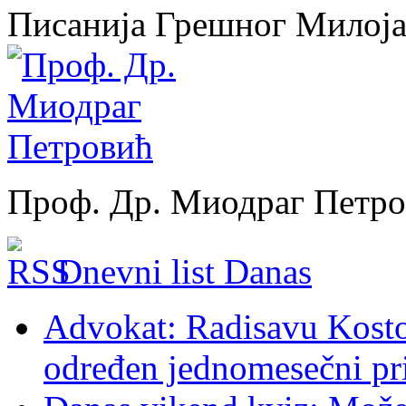
Писанија Грешног Милој
Проф. Др. Миодраг Петр
Dnevni list Danas
Advokat: Radisavu Kosto
određen jednomesečni pr