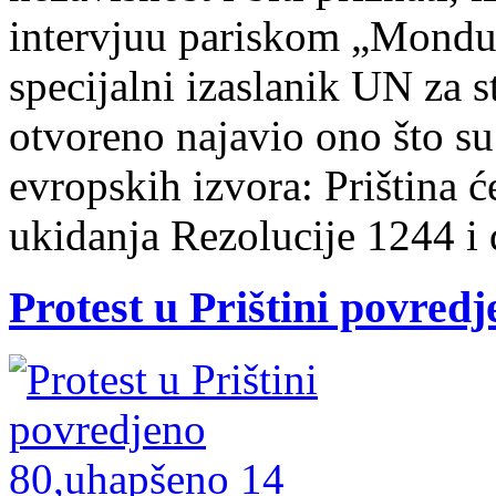
intervjuu pariskom „Mondu
specijalni izaslanik UN za s
otvoreno najavio ono što su 
evropskih izvora: Priština ć
ukidanja Rezolucije 1244 i
Protest u Prištini povre