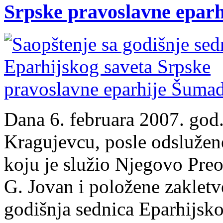
Srpske pravoslavne eparh
Dana 6. februara 2007. god
Kragujevcu, posle odslužene
koju je služio Njegovo Pre
G. Jovan i položene zakletv
godišnja sednica Eparhijsk