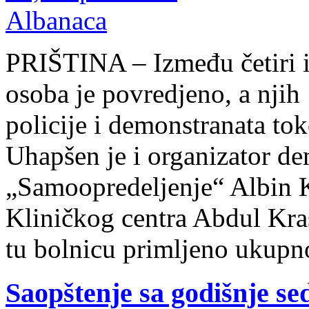
PRIŠTINA – Između četiri i
osoba je povredjeno, a nji
policije i demonstranata tok
Uhapšen je i organizator de
„Samoopredeljenje“ Albin Ku
Kliničkog centra Abdul Kras
tu bolnicu primljeno ukupn
Saopštenje sa godišnje se