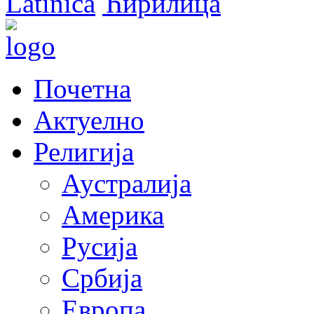
Latinica
Ћирилица
Почетна
Актуелно
Религија
Аустралија
Америка
Русија
Србија
Европа