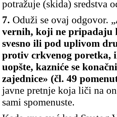
potražuje (skida) sredstva o
7.
Oduži se ovaj odgovor. „
vernih, koji ne pripadaju
svesno ili pod uplivom dru
protiv crkvenog poretka, i
uopšte, kazniće se konačn
zajednice» (čl. 49 pomenu
javne pretnje koja liči na 
sami spomenuste.