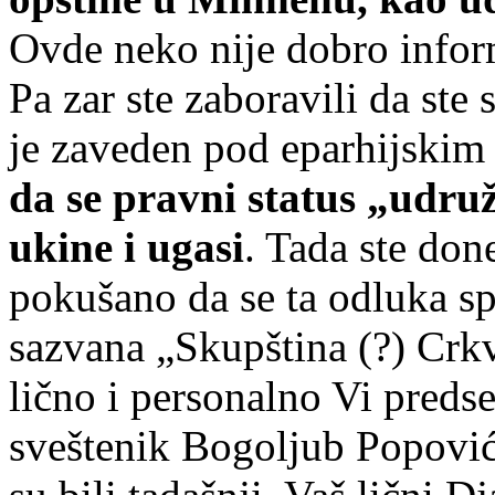
Ovde neko nije dobro inform
Pa zar ste zaboravili da st
je zaveden pod eparhijskim
da se pravni status „udr
ukine i ugasi
. Tada ste don
pokušano da se ta odluka s
sazvana „Skupština (?) Crk
lično i personalno Vi predse
sveštenik Bogoljub Popović