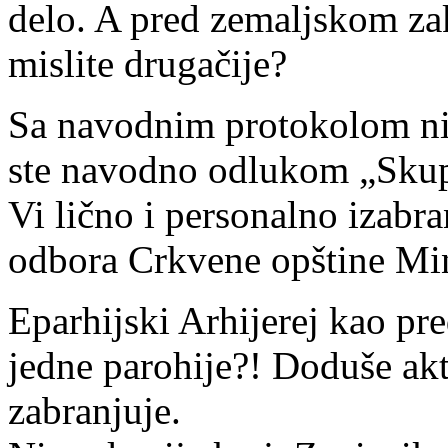
delo. A pred zemaljskom zak
mislite drugačije?
Sa navodnim protokolom nij
ste navodno odlukom „Skup
Vi lično i personalno izabr
odbora Crkvene opštine Mi
Eparhijski Arhijerej kao p
jedne parohije?! Doduše ak
zabranjuje.