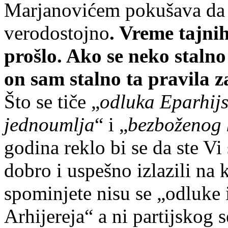
Marjanovićem pokušava da do
verodostojno
. Vreme tajnih
prošlo. Ako se neko staln
on sam stalno ta pravila z
Što se tiče „
odluka Eparhijs
jednoumlja
“ i „
bezboženog 
godina reklo bi se da ste Vi
dobro i uspešno izlazili na 
spominjete nisu se „odluke 
Arhijereja“ a ni partijskog