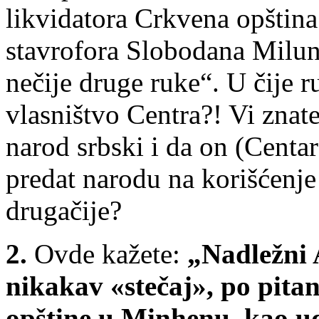
likvidatora Crkvena opština
stavrofora Slobodana Milu
nečije druge ruke“. U čije r
vlasništvo Centra?! Vi znate
narod srbski i da on (Centa
predat narodu na korišćenje i
drugačije?
2.
Ovde kažete:
„Nadležni 
nikakav «stečaj», po pita
opštine u Minhenu, kao u