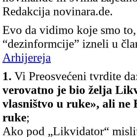
Redakcija novinara.de.
Evo da vidimo koje smo to,
“dezinformcije” izneli u čl
Arhijereja
1.
Vi Preosvećeni tvrdite da
verovatno je bio želja Li
vlasništvo u ruke», ali ne
ruke
;
Ako pod „Likvidator“ mislit