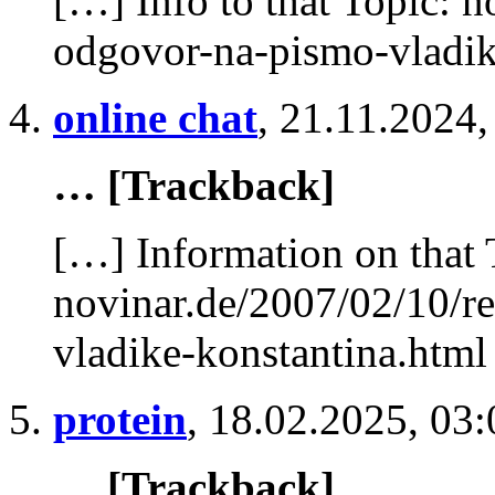
[…] Info to that Topic: n
odgovor-na-pismo-vladik
online chat
,
21.11.2024,
… [Trackback]
[…] Information on that 
novinar.de/2007/02/10/r
vladike-konstantina.htm
protein
,
18.02.2025, 03:
… [Trackback]