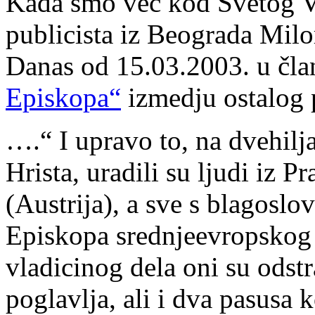
Kada smo već kod Svetog Vl
publicista iz Beograda Mil
Danas od 15.03.2003. u čl
Episkopa“
izmedju ostalog 
….“ I upravo to, na dvehilja
Hrista, uradili su ljudi iz 
(Austrija), a sve s blagos
Episkopa srednjeevropskog
vladicinog dela oni su odstr
poglavlja, ali i dva pasusa k