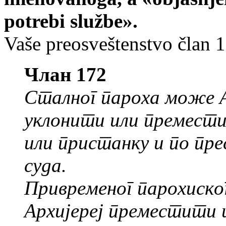
potrebi službe».
Vaše preosveštenstvo član 1
Члан 172
Сталног пароха може А
уклонити или премести
или пристанку и по пр
суда.
Привременог парохиск
Архијереј преместити 