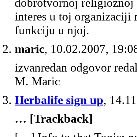
dobrotvornoj religioznoj 
interes u toj organizacij
funkciju u njoj.
maric
,
10.02.2007, 19:0
izvanredan odgovor redak
M. Maric
Herbalife sign up
,
14.11
… [Trackback]