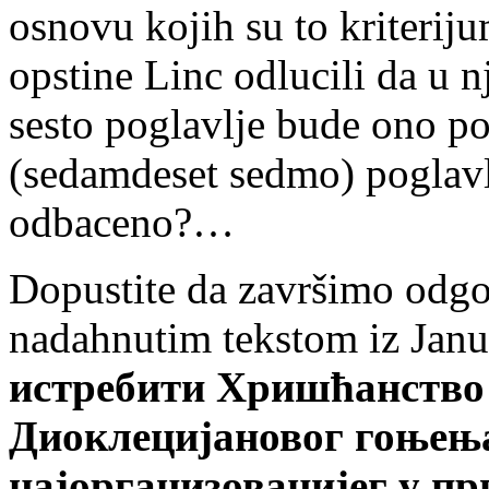
osnovu kojih su to kriterij
opstine Linc odlucili da u 
sesto poglavlje bude ono po
(sedamdeset sedmo) poglavl
odbaceno?…
Dopustite da završimo odg
nadahnutim tekstom iz Jan
истребити Хришћанство 
Диоклецијановог гоњења
најорганизованијег у п