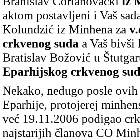
Branislav Čortanovački
iz 
aktom postavljeni i Vaš sad
Kolundzić iz Minhena za
v.
crkvenog suda
a Vaš bivši
Bratislav Božović u Štutga
Eparhijskog crkvenog sud
Nekako, nedugo posle ovih 
Eparhije, protojerej minhen
već 19.11.2006 podigao crk
najstarijih članova CO Mi