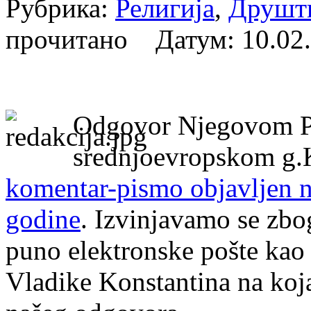
Рубрика:
Религија
,
Друшт
прочитано Датум:
10.02
Odgovor Njegovom Pr
srednjoevropskom g.K
komentar-pismo objavljen n
godine
. Izvinjavamo se zbo
puno elektronske pošte kao
Vladike Konstantina na koja