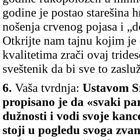
godine je postao starešina
nošenja crvenog pojasa i „
Otkrijte nam tajnu kojim je
kvalitetima zrači ovaj trid
sveštenik da bi sve to zasluž
6.
Vaša tvrdnja:
Ustavom S
propisano je da «svaki par
dužnosti i vodi svoje kanc
stoji u pogledu svoga zv