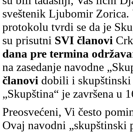
su bili tadašnji, Vaš lični 
sveštenik Ljubomir Zorica
protokolu tvrdi se da je Sk
su prisutni
SVI članovi
Crk
dana pre termina održava
na zasedanje navodne „Sku
članovi
dobili i skupštinsk
„Skupština“ je završena u 1
Preosvećeni, Vi često pomin
Ovaj navodni „skupštinski p