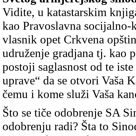
Vidite, u katastarskim knji
kao Pravoslavna socijalno-k
vlasnik opet Crkvena opšt
udruženje gradjana tj. kao 
postoji saglasnost od te ist
uprave“ da se otvori Vaša K
čemu i kome služi Vaša kan
Što se tiče odobrenje SA Si
odobrenju radi? Šta to Sin