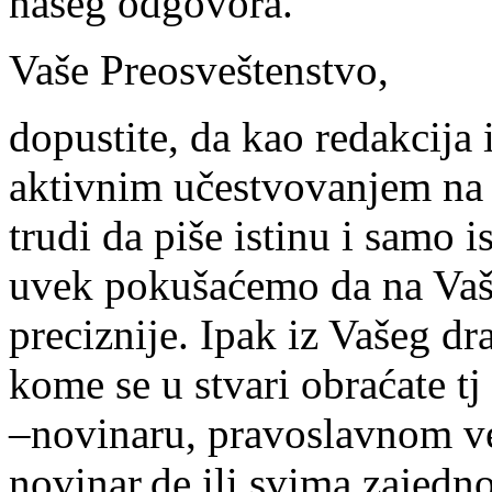
našeg odgovora.
Vaše Preosveštenstvo,
dopustite, da kao redakcija
aktivnim učestvovanjem na 
trudi da piše istinu i samo 
uvek pokušaćemo da na Vaše
preciznije. Ipak iz Vašeg dr
kome se u stvari obraćate t
–novinaru, pravoslavnom ve
novinar.de ili svima zajed