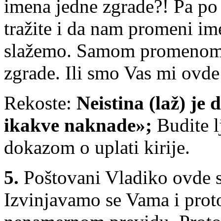
imena jedne zgrade?! Pa po
tražite i da nam promeni ime
slažemo. Samom promenom 
zgrade. Ili smo Vas mi ovde
Rekoste:
Neistina (laž) je 
ikakve naknade»;
Budite l
dokazom o uplati kirije.
5.
Poštovani Vladiko ovde s
Izvinjavamo se Vama i pro