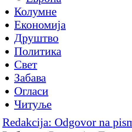
Колумне
Економија
Друштво
Политика
Свет
Забава
Огласи
Читуље
Redakcija: Odgovor na pis