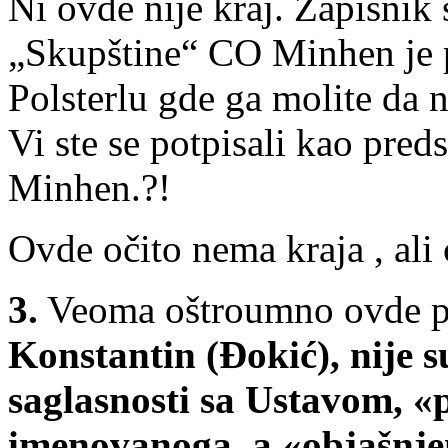
Ni ovde nije kraj. Zapisni
„Skupštine“ CO Minhen je p
Polsterlu gde ga molite da 
Vi ste se potpisali kao pr
Minhen.?!
Ovde očito nema kraja , ali
3.
Veoma oštroumno ovde p
Konstantin (Đokić), nije 
saglasnosti sa Ustavom, «
imenovanoga, a «objašnjen