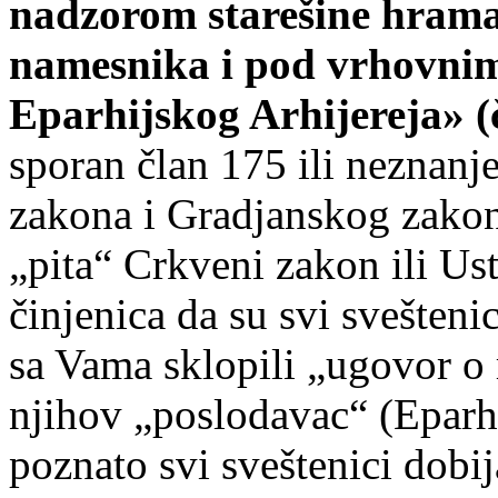
nadzorom starešine hrama
namesnika i pod vrhovni
Eparhijskog Arhijereja» (
sporan član 175 ili neznanj
zakona i Gradjanskog zako
„pita“ Crkveni zakon ili Us
činjenica da su svi svešteni
sa Vama sklopili „ugovor o r
njihov „poslodavac“ (Eparhi
poznato svi sveštenici dobij