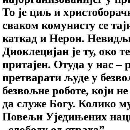
То је циљ и христоборач
сваком комунисту се тај
каткад и Нерон. Невидљ
Диоклецијан је ту, око т
притајен. Отуда у нас –
претварати људе у безвољ
безвољне роботе, који не
да служе Богу. Колико м
Повељи Уједињених наци
„слободу од страха”. „