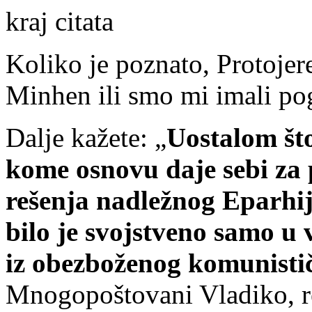
kraj citata
Koliko je poznato, Protojer
Minhen ili smo mi imali po
Dalje kažete: „
Uostalom što
kome osnovu daje sebi za 
rešenja nadležnog Eparhij
bilo je svojstveno samo u
iz obezboženog komunisti
Mnogopoštovani Vladiko, r