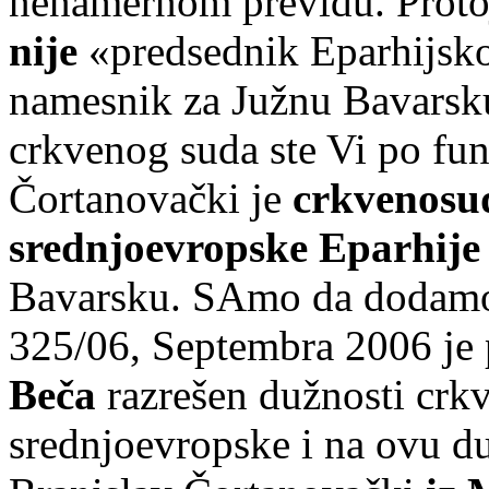
nenamernom previdu. Protoj
nije
«predsednik Eparhijskog
namesnik za Južnu Bavarsk
crkvenog suda ste Vi po fun
Čortanovački je
crkvenosud
srednjoevropske Eparhije
Bavarsku. SAmo da dodamo
325/06, Septembra 2006 je 
Beča
razrešen dužnosti crk
srednjoevropske i na ovu d