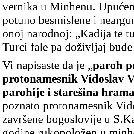
vernika u Minhenu. Upućeni
potuno besmislene i neargu
onoj narodnoj: „Kadija te tu
Turci fale pa doživljaj bud
Vi napisaste da je „
paroh p
protonamesnik Vidoslav V
parohije i starešina hram
poznato protonamesnik Vid
završene bogoslovije u S.
godine rukopoložen u minh