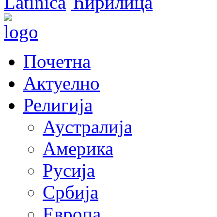
Latinica
Ћирилица
Почетна
Актуелно
Религија
Аустралија
Америка
Русија
Србија
Европа