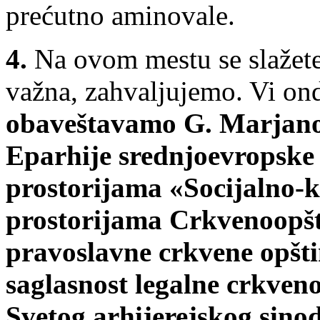
prećutno aminovale.
4.
Na ovom mestu se slažete
važna, zahvaljujemo. Vi onda
obaveštavamo G. Marjanov
Eparhije srednjoevropske
prostorijama «Socijalno-k
prostorijama Crkvenoopšt
pravoslavne crkvene opšti
saglasnost legalne crkven
Svetog arhijerejskog sino