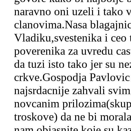
naravno oni uzeli i tako 
clanovima.Nasa blagajnic
Vladiku,svestenika i ceo
poverenika za uvredu cast
da tuzi isto tako jer su n
crkve.Gospodja Pavlovic 
najsrdacnije zahvali svim
novcanim prilozima(skup
troskove) da ne bi moral
nam objasnite koje su ka