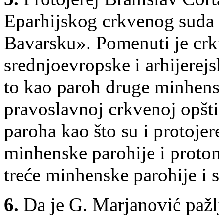
Eparhijskog crkvenog suda i
Bavarsku». Pomenuti je crk
srednjoevropske i arhijerej
to kao paroh druge minhens
pravoslavnoj crkvenoj opšt
paroha kao što su i protoje
minhenske parohije i proto
treće minhenske parohije i 
6.
Da je G. Marjanović pažl