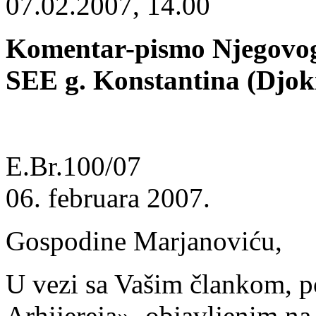
07.02.2007, 14.00
Komentar-pismo Njegovog
SEE g. Konstantina (Djok
E.Br.100/07
06. februara 2007.
Gospodine Marjanoviću,
U vezi sa Vašim člankom, p
Arhijereja», objavljenim na 