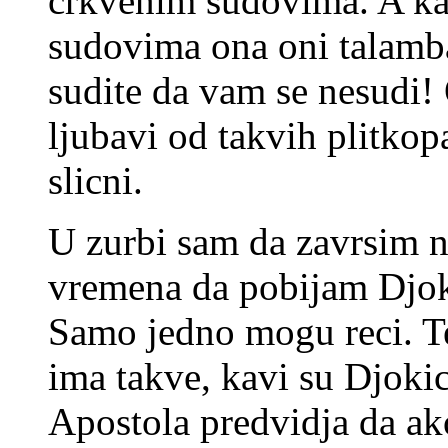
crkvenim sudovima. A ka
sudovima ona oni talamba
sudite da vam se nesudi!
ljubavi od takvih plitkop
slicni.
U zurbi sam da zavrsim 
vremena da pobijam Djoki
Samo jedno mogu reci. Te
ima takve, kavi su Djokic
Apostola predvidja da ak