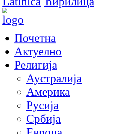
Latinica
Ћирилица
Почетна
Актуелно
Религија
Аустралија
Америка
Русија
Србија
Европа