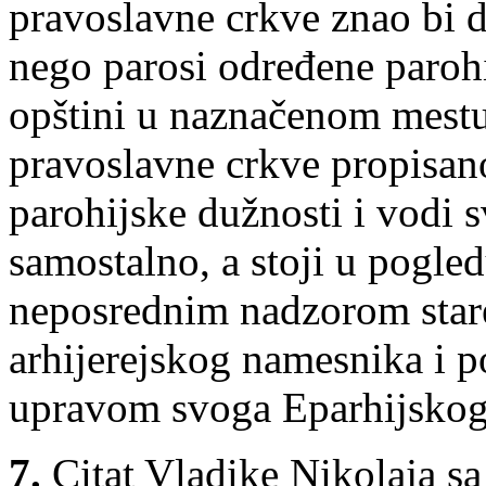
pravoslavne crkve znao bi d
nego parosi određene paroh
opštini u naznačenom mes
pravoslavne crkve propisano
parohijske dužnosti i vodi 
samostalno, a stoji u pogl
neposrednim nadzorom star
arhijerejskog namesnika i 
upravom svoga Eparhijskog 
7.
Citat Vladike Nikolaja s