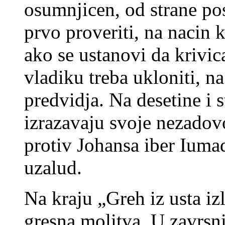
osumnjicen, od strane pos
prvo proveriti, na nacin 
ako se ustanovi da krivic
vladiku treba ukloniti, n
predvidja. Na desetine i 
izrazavaju svoje nezadovo
protiv Johansa iber Iumad
uzalud.
Na kraju „Greh iz usta izl
gresna molitva. U zavrsni