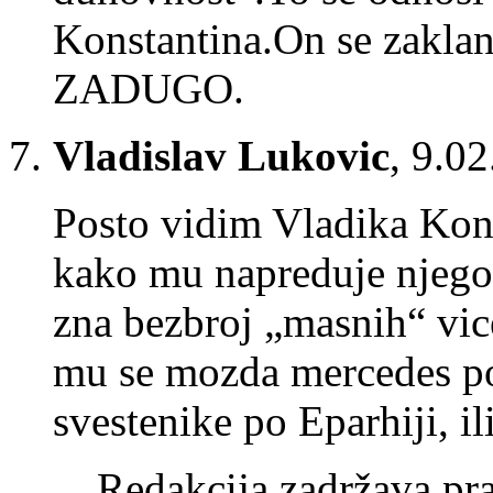
Konstantina.On se zakl
ZADUGO.
Vladislav Lukovic
,
9.02
Posto vidim Vladika Konst
kako mu napreduje njego
zna bezbroj „masnih“ vice
mu se mozda mercedes pok
svestenike po Eparhiji, il
Redakcija zadržava pra