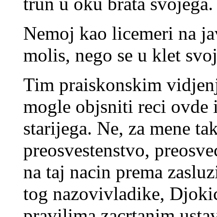
trun u oku brata svojega.
Nemoj kao licemeri na ja
molis, nego se u klet svo
Tim praiskonskim vidjenj
mogle objsniti reci ovde
starijega. Ne, za mene takv
preosvestenstvo, preosve
na taj nacin prema zaslu
tog nazovivladike, Djokic
pravilima zacrtanim ust