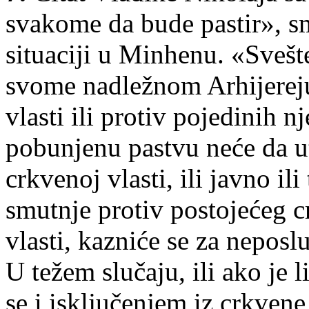
svakome da bude pastir», s
situaciji u Minhenu. «Svešt
svome nadležnom Arhijereju 
vlasti ili protiv pojedinih nj
pobunjenu pastvu neće da ut
crkvenoj vlasti, ili javno ili
smutnje protiv postojećeg c
vlasti, kazniće se za neposl
U težem slučaju, ili ako je 
se i isključenjem iz crkvene