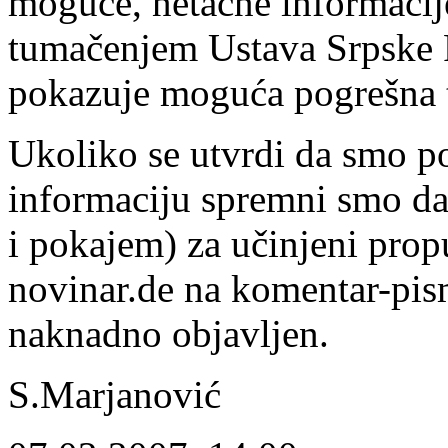
moguće, netačne informacij
tumačenjem Ustava Srpske 
pokazuje moguća pogrešna t
Ukoliko se utvrdi da smo po
informaciju spremni smo da 
i pokajem) za učinjeni prop
novinar.de na komentar-pis
naknadno objavljen.
S.Marjanović