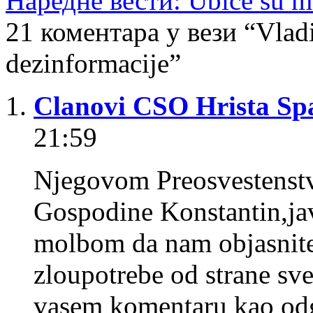
Наредне вести: Ubice su 
21 коментара у вези “Vladi
dezinformacije”
Clanovi CSO Hrista Spa
21:59
Njegovom Preosvestenstv
Gospodine Konstantin,ja
molbom da nam objasnite
zloupotrebe od strane sve
vasem komentaru kao odg