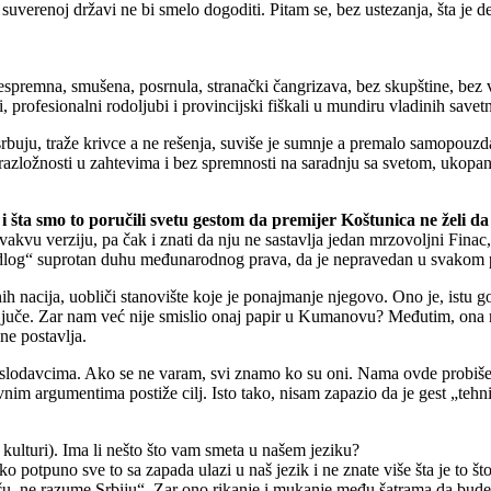
 suverenoj državi ne bi smelo dogoditi. Pitam se, bez ustezanja, šta je de
premna, smušena, posrnula, stranački čangrizava, bez skupštine, bez vla
, profesionalni rodoljubi i provincijski fiškali u mundiru vladinih savet
rbuju, traže krivce a ne rešenja, suviše je sumnje a premalo samopouz
razložnosti u zahtevima i bez spremnosti na saradnju sa svetom, ukopana 
 i šta smo to poručili svetu gestom da premijer Koštunica ne želi d
akvu verziju, pa čak i znati da nju ne sastavlja jedan mrzovoljni Finac, n
edlog“ suprotan duhu međunarodnog prava, da je nepravedan u svakom po
 nacija, uobliči stanovište koje je ponajmanje njegovo. Ono je, istu govo
od juče. Zar nam već nije smislio onaj papir u Kumanovu? Međutim, ona ne 
 ne postavlja.
im poslodavcima. Ako se ne varam, svi znamo ko su oni. Nama ovde pro
m argumentima postiže cilj. Isto tako, nisam zapazio da je gest „tehn
i kulturi). Ima li nešto što vam smeta u našem jeziku?
potpuno sve to sa zapada ulazi u naš jezik i ne znate više šta je to š
u, ne razume Srbiju“. Zar ono rikanje i mukanje među šatrama da bude 