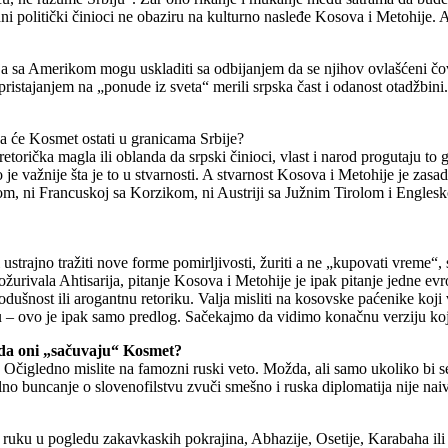
dni politički činioci ne obaziru na kulturno nasleđe Kosova i Metohije.
ja sa Amerikom mogu uskladiti sa odbijanjem da se njihov ovlašćeni č
istajanjem na „ponude iz sveta“ merili srpska čast i odanost otadžbini
 da će Kosmet ostati u granicama Srbije?
torička magla ili oblanda da srpski činioci, vlast i narod progutaju to 
je važnije šta je to u stvarnosti. A stvarnost Kosova i Metohije je zasad
tijom, ni Francuskoj sa Korzikom, ni Austriji sa Južnim Tirolom i Engle
strajno tražiti nove forme pomirljivosti, žuriti a ne „kupovati vreme“, s
žurivala Ahtisarija, pitanje Kosova i Metohije je ipak pitanje jedne ev
dušnost ili arogantnu retoriku. Valja misliti na kosovske paćenike koji
u – ovo je ipak samo predlog. Sačekajmo da vidimo konačnu verziju koja
t da oni „sačuvaju“ Kosmet?
 Očigledno mislite na famozni ruski veto. Možda, ali samo ukoliko bi s
alno buncanje o slovenofilstvu zvuči smešno i ruska diplomatija nije na
a ruku u pogledu zakavkaskih pokrajina, Abhazije, Osetije, Karabaha ili