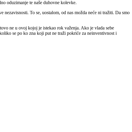
lno oduzimanje te naše duhovne kolevke.
ve nezavisnosti. To se, uostalom, od nas možda neće ni tražiti. Da smo
tovo ne u ovoj kojoj je istekao rok važenja. Ako je vlada sebe
oliko se po ko zna koji put ne traži pokriće za neinventivnost i