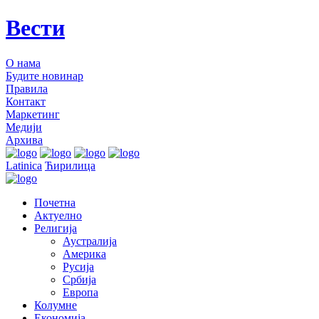
Вести
О нама
Будите новинар
Правила
Контакт
Маркетинг
Медији
Архива
Latinica
Ћирилица
Почетна
Актуелно
Религија
Аустралија
Америка
Русија
Србија
Европа
Колумне
Економија