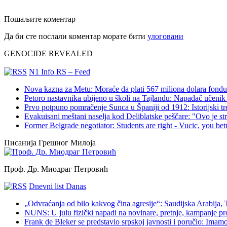
Пошаљите коментар
Да би сте послали коментар морате бити
улоговани
GENOCIDE REVEALED
N1 Info RS – Feed
Nova kazna za Metu: Moraće da plati 567 miliona dolara fondu 
Petoro nastavnika ubijeno u školi na Tajlandu: Napadač učenik 
Prvo potpuno pomračenje Sunca u Španiji od 1912: Istorijski t
Evakuisani meštani naselja kod Deliblatske peščare: "Ovo je s
Former Belgrade negotiator: Students are right - Vucic, you bet
Писанија Грешног Милоја
Проф. Др. Миодраг Петровић
Dnevni list Danas
„Odvraćanja od bilo kakvog čina agresije“: Saudijska Arabija,
NUNS: U julu fizički napadi na novinare, pretnje, kampanje pr
Frank de Bleker se predstavio srpskoj javnosti i poručio: Imamo i