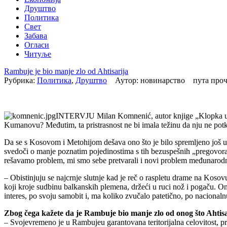
Друштво
Политика
Свет
Забава
Огласи
Читуље
Rambuje je bio manje zlo od Ahtisarija
Рубрика:
Политика
,
Друштво
Аутор: новинарство пута про
INTERVJU Milan Komnenić, autor knjige „Klopka u Ram
Kumanovu? Međutim, ta pristrasnost ne bi imala težinu da nju ne potkrepl
Da se s Kosovom i Metohijom dešava ono što je bilo spremljeno još 
svedoči o manje poznatim pojedinostima s tih bezuspešnih „pregovora
rešavamo problem, mi smo sebe pretvarali i novi problem međunarodn
– Obistinjuju se najcrnje slutnje kad je reč o raspletu drame na Kosov
koji kroje sudbinu balkanskih plemena, držeći u ruci nož i pogaču. On
interes, po svoju samobit i, ma koliko zvučalo patetično, po nacionaln
Zbog čega kažete da je Rambuje bio manje zlo od onog što Ahtis
– Svojevremeno je u Rambujeu garantovana teritorijalna celovitost, pr