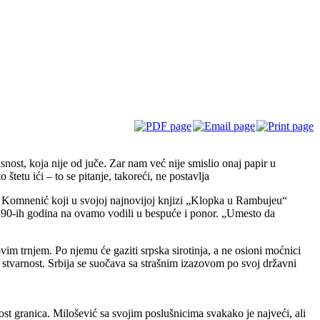
t, koja nije od juče. Zar nam već nije smislio onaj papir u
štetu ići – to se pitanje, takoreći, ne postavlja
 Komnenić koji u svojoj najnovijoj knjizi „Klopka u Rambujeu“
 90-ih godina na ovamo vodili u bespuće i ponor. „Umesto da
vim trnjem. Po njemu će gaziti srpska sirotinja, a ne osioni moćnici
 stvarnost. Srbija se suočava sa strašnim izazovom po svoj državni
st granica. Milošević sa svojim poslušnicima svakako je najveći, ali