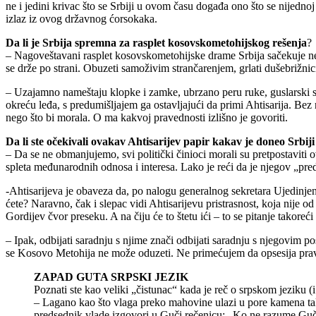
ne i jedini krivac što se Srbiji u ovom času događa ono što se nijednoj
izlaz iz ovog državnog ćorsokaka.
Da li je Srbija spremna za rasplet kosovskometohijskog rešenja
?
– Nagoveštavani rasplet kosovskometohijske drame Srbija sačekuje nes
se drže po strani. Obuzeti samoživim strančarenjem, grlati dušebrižnici
– Uzajamno nameštaju klopke i zamke, ubrzano peru ruke, guslarski s
okreću leđa, s predumišljajem ga ostavljajući da primi Ahtisarija. Bez 
nego što bi morala. O ma kakvoj pravednosti izlišno je govoriti.
Da li ste očekivali ovakav Ahtisarijev papir kakav je doneo Srbiji
– Da se ne obmanjujemo, svi politički činioci morali su pretpostaviti ov
spleta međunarodnih odnosa i interesa. Lako je reći da je njegov „pr
-Ahtisarijeva je obaveza da, po nalogu generalnog sekretara Ujedinjenih
ćete? Naravno, čak i slepac vidi Ahtisarijevu pristrasnost, koja nije 
Gordijev čvor preseku. A na čiju će to štetu ići – to se pitanje takoreći
– Ipak, odbijati saradnju s njime znači odbijati saradnju s njegov
se Kosovo Metohija ne može oduzeti. Ne primećujem da opsesija pravni
ZAPAD GUTA SRPSKI JEZIK
Poznati ste kao veliki „čistunac“ kada je reč o srpskom jeziku (
– Lagano kao što vlaga preko mahovine ulazi u pore kamena tako 
predsednik vlade izgovori u Guči rečenicu: „Ko ne razume Guč