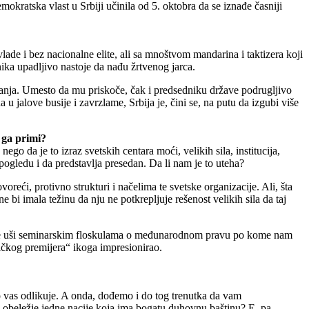
mokratska vlast u Srbiji učinila od 5. oktobra da se iznađe časniji
de i bez nacionalne elite, ali sa mnoštvom mandarina i taktizera koji
nika upadljivo nastoje da nađu žrtvenog jarca.
danja. Umesto da mu priskoče, čak i predsedniku države podrugljivo
u jalove busije i zavrzlame, Srbija je, čini se, na putu da izgubi više
a ga primi?
ego da je to izraz svetskih centara moći, velikih sila, institucija,
gledu i da predstavlja presedan. Da li nam je to uteha?
reći, protivno strukturi i načelima te svetske organizacije. Ali, šta
bi imala težinu da nju ne potkrepljuje rešenost velikih sila da taj
biše uši seminarskim floskulama o međunarodnom pravu po kome nam
ičkog premijera“ ikoga impresionirao.
to vas odlikuje. A onda, dođemo i do tog trenutka da vam
obeležje jedne nacije koja ima bogatu duhovnu baštinu? E, pa