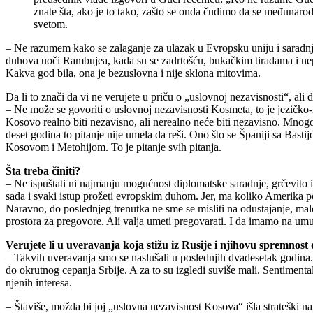
znate šta, ako je to tako, zašto se onda čudimo da se međunaro
svetom.
– Ne razumem kako se zalaganje za ulazak u Evropsku uniju i saradn
duhova uoči Rambujea, kada su se zadrtošću, bukačkim tiradama i nepr
Kakva god bila, ona je bezuslovna i nije sklona mitovima.
Da li to znači da vi ne verujete u priču o „uslovnoj nezavisnosti“, ali
– Ne može se govoriti o uslovnoj nezavisnosti Kosmeta, to je jezičko-re
Kosovo realno biti nezavisno, ali nerealno neće biti nezavisno. Mnogo 
deset godina to pitanje nije umela da reši. Ono što se Španiji sa Bas
Kosovom i Metohijom. To je pitanje svih pitanja.
Šta treba činiti?
– Ne ispuštati ni najmanju mogućnost diplomatske saradnje, grčevito i u
sada i svaki istup prožeti evropskim duhom. Jer, ma koliko Amerika po
Naravno, do poslednjeg trenutka ne sme se misliti na odustajanje, malo
prostora za pregovore. Ali valja umeti pregovarati. I da imamo na um
Verujete li u uveravanja koja stižu iz Rusije i njihovu spremnos
– Takvih uveravanja smo se naslušali u poslednjih dvadesetak godina.
do okrutnog cepanja Srbije. A za to su izgledi suviše mali. Sentiment
njenih interesa.
– Štaviše, možda bi joj „uslovna nezavisnost Kosova“ išla strateški n