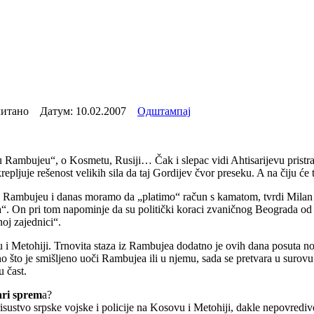
читано Датум:
10.02.2007
Одштампај
bujeu“, o Kosmetu, Rusiji… Čak i slepac vidi Ahtisarijevu pristrasnos
juje rešenost velikih sila da taj Gordijev čvor preseku. A na čiju će to 
u Rambujeu i danas moramo da „platimo“ račun s kamatom, tvrdi Milan
“. On pri tom napominje da su politički koraci zvaničnog Beograda od
oj zajednici“.
u i Metohiji. Trnovita staza iz Rambujea dodatno je ovih dana posuta no
o što je smišljeno uoči Rambujea ili u njemu, sada se pretvara u surovu
u čast.
ari sprem
a?
isustvo srpske vojske i policije na Kosovu i Metohiji, dakle nepovredivo