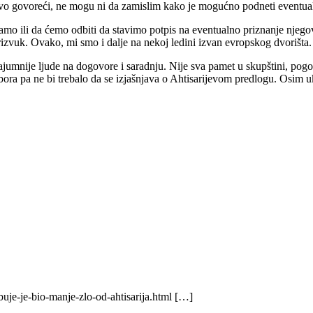
avo govoreći, ne mogu ni da zamislim kako je mogućno podneti eventua
damo ili da ćemo odbiti da stavimo potpis na eventualno priznanje njego
vuk. Ovako, mi smo i dalje na nekoj ledini izvan evropskog dvorišta.
ajumnije ljude na dogovore i saradnju. Nije sva pamet u skupštini, pogo
bora pa ne bi trebalo da se izjašnjava o Ahtisarijevom predlogu. Osim uk
uje-je-bio-manje-zlo-od-ahtisarija.html […]