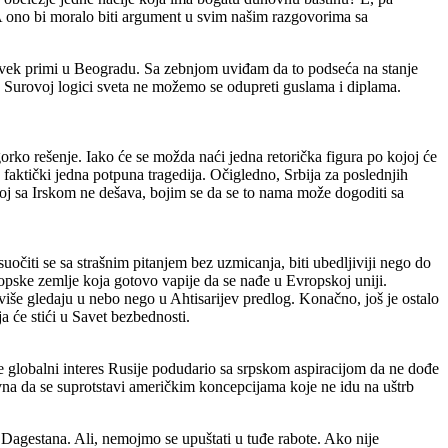
 A ono bi moralo biti argument u svim našim razgovorima sa
ovek primi u Beogradu. Sa zebnjom uviđam da to podseća na stanje
. Surovoj logici sveta ne možemo se odupreti guslama i diplama.
gorko rešenje. Iako će se možda naći jedna retorička figura po kojoj će
 faktički jedna potpuna tragedija. Očigledno, Srbija za poslednjih
skoj sa Irskom ne dešava, bojim se da se to nama može dogoditi sa
uočiti se sa strašnim pitanjem bez uzmicanja, biti ubedljiviji nego do
ropske zemlje koja gotovo vapije da se nađe u Evropskoj uniji.
 više gledaju u nebo nego u Ahtisarijev predlog. Konačno, još je ostalo
 će stići u Savet bezbednosti.
e globalni interes Rusije podudario sa srpskom aspiracijom da ne dođe
ivna da se suprotstavi američkim koncepcijama koje ne idu na uštrb
 Dagestana. Ali, nemojmo se upuštati u tuđe rabote. Ako nije