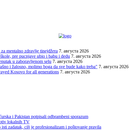
za mentalno zdravlje tinejdžera
7. августа 2026
škole, pre pucnjave ubio i babu i dedu
7. августа 2026
renutak u zaboravljenom selu
7. августа 2026
trašno i žalosno, molimo boga da sve bude kako treba"
7. августа 2026
rayed Kosovo for all generations
7. августа 2026
 Turska i Pakistan potpisali odbrambeni sporazum
otiv lokalnih TV
sti zadatak, cilj je profesionalizam i poštovanje pravila