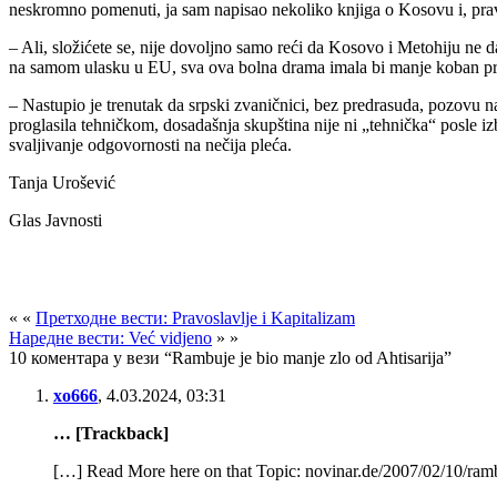
neskromno pomenuti, ja sam napisao nekoliko knjiga o Kosovu i, pr
– Ali, složićete se, nije dovoljno samo reći da Kosovo i Metohiju ne 
na samom ulasku u EU, sva ova bolna drama imala bi manje koban priz
– Nastupio je trenutak da srpski zvaničnici, bez predrasuda, pozovu n
proglasila tehničkom, dosadašnja skupština nije ni „tehnička“ posle iz
svaljivanje odgovornosti na nečija pleća.
Tanja Urošević
Glas Javnosti
« «
Претходне вести: Pravoslavlje i Kapitalizam
Наредне вести: Već vidjeno
» »
10 коментара у вези “Rambuje je bio manje zlo od Ahtisarija”
xo666
,
4.03.2024, 03:31
… [Trackback]
[…] Read More here on that Topic: novinar.de/2007/02/10/ramb