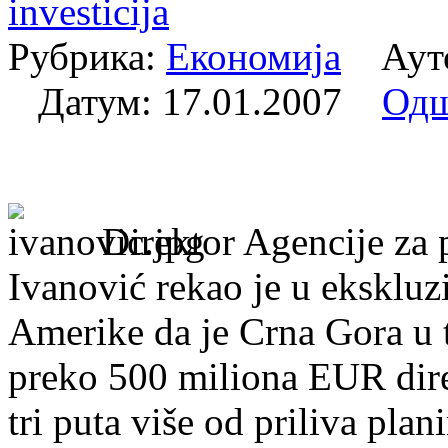
investicija
Рубрика:
Економија
Аутор
Датум:
17.01.2007
Одш
Direktor Agencije za 
Ivanović rekao je u eksklu
Amerike da je Crna Gora u 
preko 500 miliona EUR direkt
tri puta više od priliva p