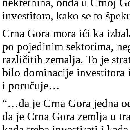
nekretnina, onda u Crnoj G
investitora, kako se to špeku
Crna Gora mora ići ka izbal
po pojedinim sektorima, nego
različitih zemalja. To je str
bilo dominacije investitora 
i poručuje…
“…da je Crna Gora jedna od 
da je Crna Gora zemlja u tran
kada treba investirati i kada