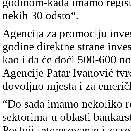
godinom-kada imamo regist
nekih 30 odsto“.
Agencija za promociju inves
godine direktne strane inves
kao i da će doći 500-600 nov
Agencije Patar Ivanović tvrd
dovoljno mjesta i za emeričk
“Do sada imamo nekoliko reg
sektorima-u oblasti bankars
Postoji interesovanje i za s