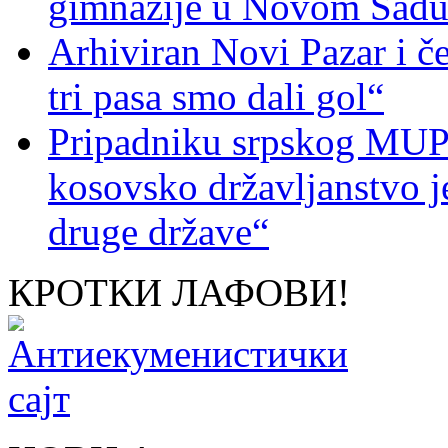
gimnazije u Novom Sad
Arhiviran Novi Pazar i če
tri pasa smo dali gol“
Pripadniku srpskog MUP-
kosovsko državljanstvo je
druge države“
КРОТКИ ЛАФОВИ!