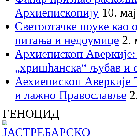
Архиепископију
10. ма
Светоотачке поуке као 
питања и недоумице
2.
Архиепископ Аверкије:
„хришћанска“ љубав и 
Аехиепископ Аверкије 
и лажно Православље
2
ГЕНОЦИД