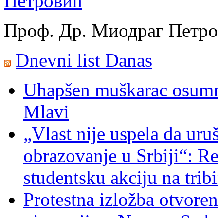
Проф. Др. Миодраг Петр
Dnevni list Danas
Uhapšen muškarac osumnj
Mlavi
„Vlast nije uspela da uru
obrazovanje u Srbiji“: R
studentsku akciju na trib
Protestna izložba otvoren