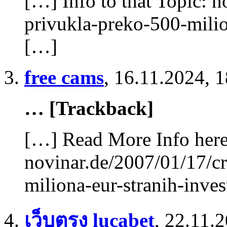
[…] Info to that Topic: 
privukla-preko-500-milion
[…]
free cams
,
16.11.2024, 1
… [Trackback]
[…] Read More Info here 
novinar.de/2007/01/17/c
miliona-eur-stranih-inves
เว็บตรง lucabet
,
22.11.2