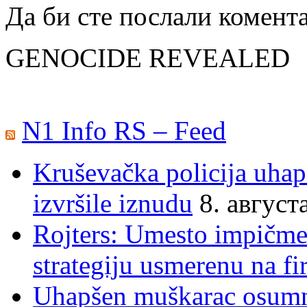
Да би сте послали комент
GENOCIDE REVEALED
N1 Info RS – Feed
Kruševačka policija uhap
izvršile iznudu
8. август
Rojters: Umesto impičmen
strategiju usmerenu na f
Uhapšen muškarac osumnj