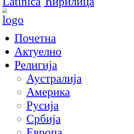
Latinica
Ћирилица
Почетна
Актуелно
Религија
Аустралија
Америка
Русија
Србија
Европа