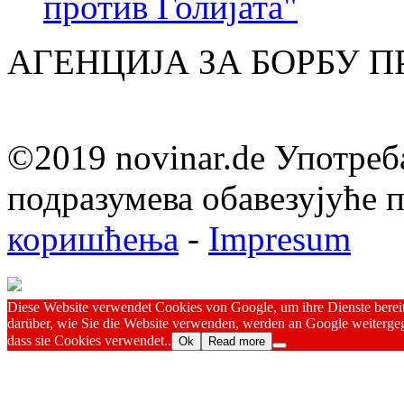
против Голијата"
АГЕНЦИЈА ЗА БОРБУ 
©2019 novinar.de Употреб
подразумева обавезујуће
коришћења
-
Impresum
Diese Website verwendet Cookies von Google, um ihre Dienste bereitz
darüber, wie Sie die Website verwenden, werden an Google weitergeg
dass sie Cookies verwendet..
Ok
Read more