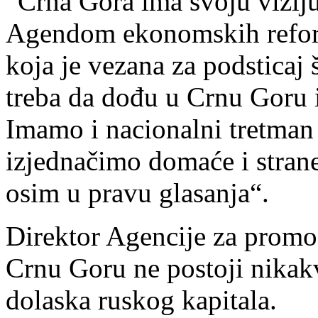
“Crna Gora ima svoju viziju
Agendom ekonomskih reform
koja je vezana za podsticaj 
treba da dođu u Crnu Goru i 
Imamo i nacionalni tretman 
izjednačimo domaće i strane
osim u pravu glasanja“.
Direktor Agencije za promoci
Crnu Goru ne postoji nika
dolaska ruskog kapitala.