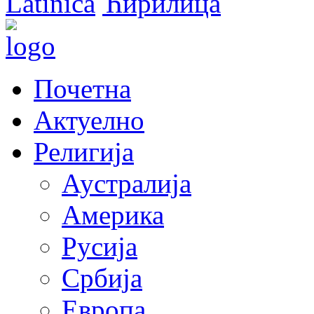
Latinica
Ћирилица
Почетна
Актуелно
Религија
Аустралија
Америка
Русија
Србија
Европа