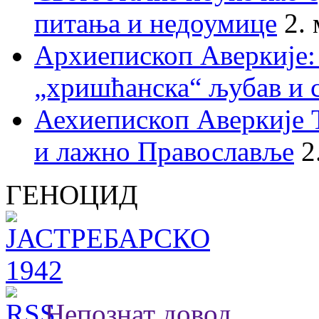
питања и недоумице
2.
Архиепископ Аверкије:
„хришћанска“ љубав и 
Аехиепископ Аверкије 
и лажно Православље
2
ГЕНОЦИД
Непознат довод