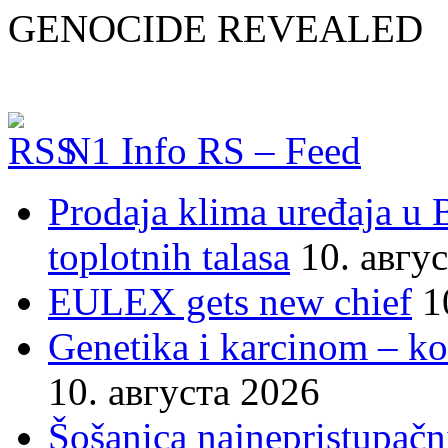
GENOCIDE REVEALED
N1 Info RS – Feed
Prodaja klima uređaja u B
toplotnih talasa
10. авгу
EULEX gets new chief
1
Genetika i karcinom – kol
10. августа 2026
Šošanica najnepristupačni