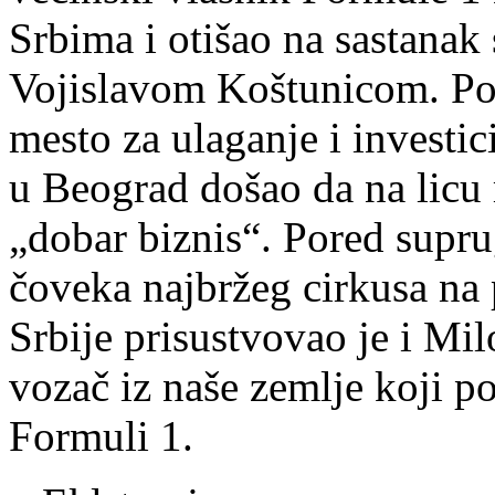
Srbima i otišao na sastanak
Vojislavom Koštunicom. Pot
mesto za ulaganje i investici
u Beograd došao da na licu
„dobar biznis“. Pored supru
čoveka najbržeg cirkusa na 
Srbije prisustvovao je i Mil
vozač iz naše zemlje koji p
Formuli 1.