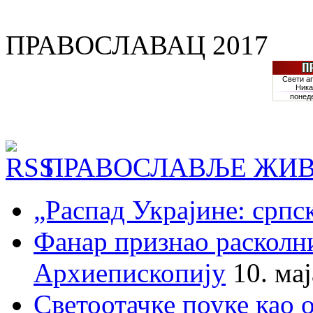
ПРАВОСЛАВАЦ 2017
ПРАВОСЛАВЉЕ ЖИВ
„Распад Украјине: српс
Фанар признао раскол
Архиепископију
10. ма
Светоотачке поуке као 