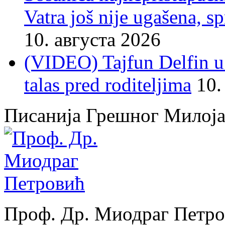
Vatra još nije ugašena, 
10. августа 2026
(VIDEO) Tajfun Delfin 
talas pred roditeljima
10.
Писанија Грешног Милој
Проф. Др. Миодраг Петр