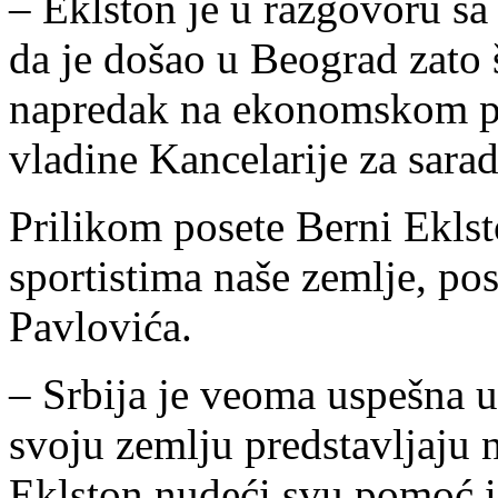
– Eklston je u razgovoru s
da je došao u Beograd zato š
napredak na ekonomskom pl
vladine Kancelarije za sara
Prilikom posete Berni Eklst
sportistima naše zemlje, pos
Pavlovića.
– Srbija je veoma uspešna u 
svoju zemlju predstavljaju n
Eklston nudeći svu pomoć i