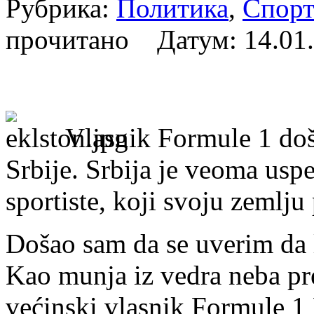
Рубрика:
Политика
,
Спор
прочитано Датум:
14.01
Vlasnik Formule 1 doš
Srbije. Srbija je veoma uspe
sportiste, koji svoju zemlju 
Došao sam da se uverim da li
Kao munja iz vedra neba p
većinski vlasnik Formule 1