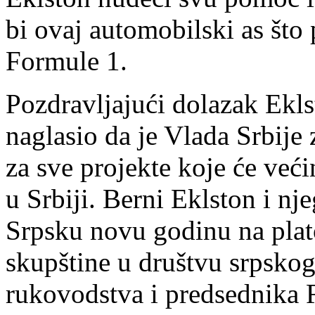
bi ovaj automobilski as što
Formule 1.
Pozdravljajući dolazak Ekl
naglasio da je Vlada Srbije
za sve projekte koje će već
u Srbiji. Berni Eklston i n
Srpsku novu godinu na pla
skupštine u društvu srpskog 
rukovodstva i predsednika 