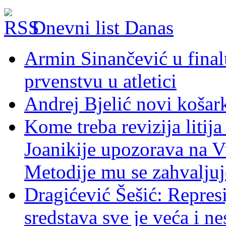
Dnevni list Danas
Armin Sinančević u fina
prvenstvu u atletici
Andrej Bjelić novi košar
Kome treba revizija litij
Joanikije upozorava na V
Metodije mu se zahvaljuj
Dragićević Šešić: Represi
sredstava sve je veća i ne