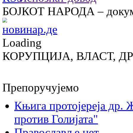
БОЈКОТ НАРОДА – докум
Loading
КОРУПЦИЈА, ВЛАСТ, Д
Препоручујемо
Књига протојереја др. 
против Голијата"
Православље.нет