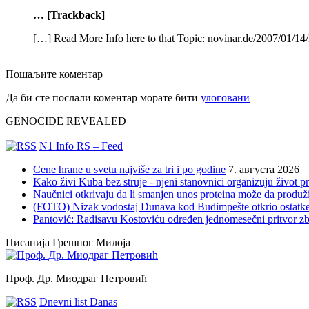
… [Trackback]
[…] Read More Info here to that Topic: novinar.de/2007/01/14/
Пошаљите коментар
Да би сте послали коментар морате бити
улоговани
GENOCIDE REVEALED
N1 Info RS – Feed
Cene hrane u svetu najviše za tri i po godine
7. августа 2026
Kako živi Kuba bez struje - njeni stanovnici organizuju život 
Naučnici otkrivaju da li smanjen unos proteina može da produži
(FOTO) Nizak vodostaj Dunava kod Budimpešte otkrio ostatke
Pantović: Radisavu Kostoviću određen jednomesečni pritvor z
Писанија Грешног Милоја
Проф. Др. Миодраг Петровић
Dnevni list Danas