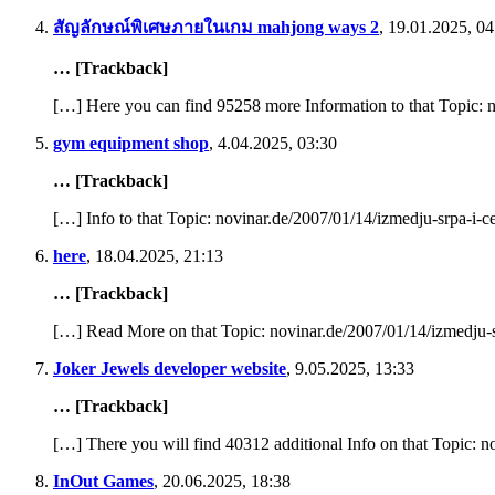
สัญลักษณ์พิเศษภายในเกม mahjong ways 2
,
19.01.2025, 04
… [Trackback]
[…] Here you can find 95258 more Information to that Topic: 
gym equipment shop
,
4.04.2025, 03:30
… [Trackback]
[…] Info to that Topic: novinar.de/2007/01/14/izmedju-srpa-i-c
here
,
18.04.2025, 21:13
… [Trackback]
[…] Read More on that Topic: novinar.de/2007/01/14/izmedju-s
Joker Jewels developer website
,
9.05.2025, 13:33
… [Trackback]
[…] There you will find 40312 additional Info on that Topic: 
InOut Games
,
20.06.2025, 18:38