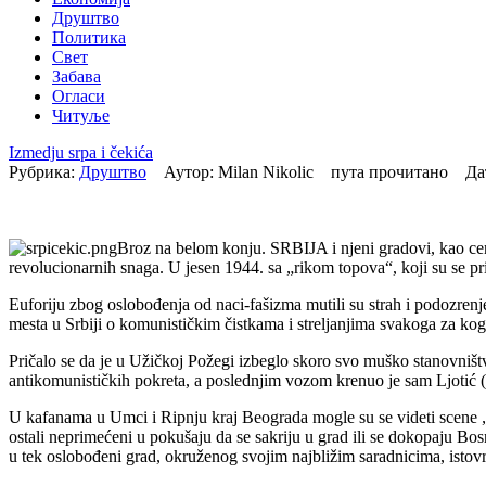
Друштво
Политика
Свет
Забава
Огласи
Читуље
Izmedju srpa i čekića
Рубрика:
Друштво
Аутор: Milan Nikolic пута прочитано Да
Broz na belom konju. SRBIJA i njeni gradovi, kao cent
revolucionarnih snaga. U jesen 1944. sa „rikom topova“, koji su se pr
Euforiju zbog oslobođenja od naci-fašizma mutili su strah i podozrenje
mesta u Srbiji o komunističkim čistkama i streljanjima svakoga za kog
Pričalo se da je u Užičkoj Požegi izbeglo skoro svo muško stanovništv
antikomunističkih pokreta, a poslednjim vozom krenuo je sam Ljotić (1
U kafanama u Umci i Ripnju kraj Beograda mogle su se videti scene „ma
ostali neprimećeni u pokušaju da se sakriju u grad ili se dokopaju B
u tek oslobođeni grad, okruženog svojim najbližim saradnicima, ist