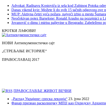
Advokat: Radisavu Kostoviću iz sela kod Zubinog Potoka odre
Danas vikend kviz: Možete li do svih 15 tačnih odgovora ove n
MUP: Aktivna četiri veća požara, najveći izbio u mestu Šumarak
Neočekivan potez Barselone: Ronald Arauho na pozajmici u L
Jovanović o dimu i mirisu paljevine u Beogradu: Zabeleženo p
КРОТКИ ЛАФОВИ!
НОВИ Антиекуменистички сајт
„СТРЕЉАЊЕ ИСТОРИЈЕ“
ПРАВОСЛАВАЦ 2017
ПРАВОСЛАВЉЕ ЖИВОТ ВЕЧНИ
„Распад Украјине: српска лекција“
23. јуна 2022
Фанар признао расколничку МПЦ као Охридску Архиепи