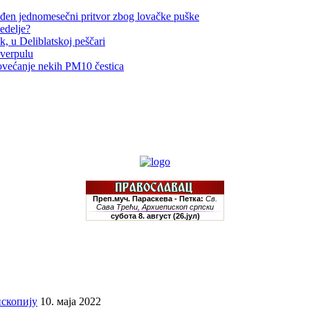
đen jednomesečni pritvor zbog lovačke puške
edelje?
, u Deliblatskoj peščari
iverpulu
ovećanje nekih PM10 čestica
скопију
10. маја 2022