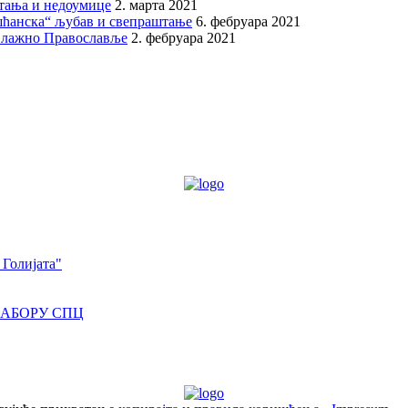
итања и недоумице
2. марта 2021
шћанска“ љубав и свепраштање
6. фебруара 2021
 лажно Православље
2. фебруара 2021
 Голијата"
САБОРУ СПЦ