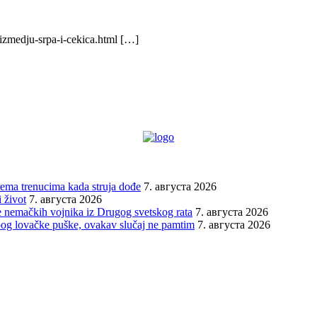
izmedju-srpa-i-cekica.html […]
prema trenucima kada struja dođe
7. августа 2026
 život
7. августа 2026
 nemačkih vojnika iz Drugog svetskog rata
7. августа 2026
bog lovačke puške, ovakav slučaj ne pamtim
7. августа 2026