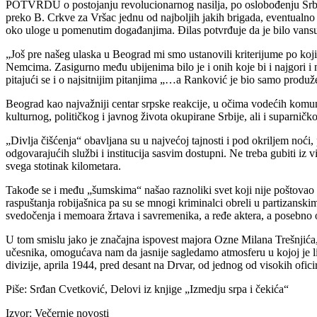
POTVRDU o postojanju revolucionarnog nasilja, po oslobođenju Srbije
preko B. Crkve za Vršac jednu od najboljih jakih brigada, eventualno
oko uloge u pomenutim događanjima. Đilas potvrđuje da je bilo vans
„Još pre našeg ulaska u Beograd mi smo ustanovili kriterijume po kojim
Nemcima. Zasigurno među ubijenima bilo je i onih koje bi i najgori i 
pitajući se i o najsitnijim pitanjima „…a Ranković je bio samo produ
Beograd kao najvažniji centar srpske reakcije, u očima vodećih komuni
kulturnog, političkog i javnog života okupirane Srbije, ali i suparni
„Divlja čišćenja“ obavljana su u najvećoj tajnosti i pod okriljem noći,
odgovarajućih službi i institucija sasvim dostupni. Ne treba gubiti iz
svega stotinak kilometara.
Takođe se i među „šumskima“ našao raznoliki svet koji nije poštovao p
raspuštanja robijašnica pa su se mnogi kriminalci obreli u partizanski
svedočenja i memoara žrtava i savremenika, a ređe aktera, a posebno 
U tom smislu jako je značajna ispovest majora Ozne Milana Trešnjića
učesnika, omogućava nam da jasnije sagledamo atmosferu u kojoj je lik
divizije, aprila 1944, pred desant na Drvar, od jednog od visokih ofic
Piše: Srđan Cvetković, Delovi iz knjige „Izmedju srpa i čekića“
Izvor: Večernje novosti