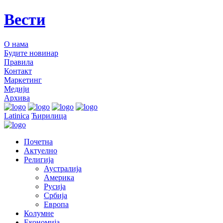
Вести
О нама
Будите новинар
Правила
Контакт
Маркетинг
Медији
Архива
Latinica
Ћирилица
Почетна
Актуелно
Религија
Аустралија
Америка
Русија
Србија
Европа
Колумне
Економија