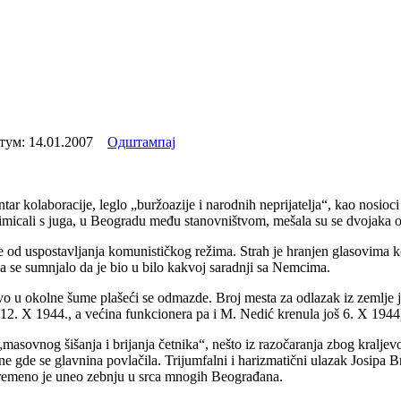
тум:
14.01.2007
Одштампај
ar kolaboracije, leglo „buržoazije i narodnih neprijatelja“, kao nosio
imicali s juga, u Beogradu među stanovništvom, mešala su se dvojaka ose
 od uspostavljanja komunističkog režima. Strah je hranjen glasovima koj
a se sumnjalo da je bio u bilo kakvoj saradnji sa Nemcima.
o u okolne šume plašeći se odmazde. Broj mesta za odlazak iz zemlje je
2. X 1944., a većina funkcionera pa i M. Nedić krenula još 6. X 1944) 
sovnog šišanja i brijanja četnika“, nešto iz razočaranja zbog kraljevo
osne gde se glavnina povlačila. Trijumfalni i harizmatični ulazak Josip
ovremeno je uneo zebnju u srca mnogih Beograđana.