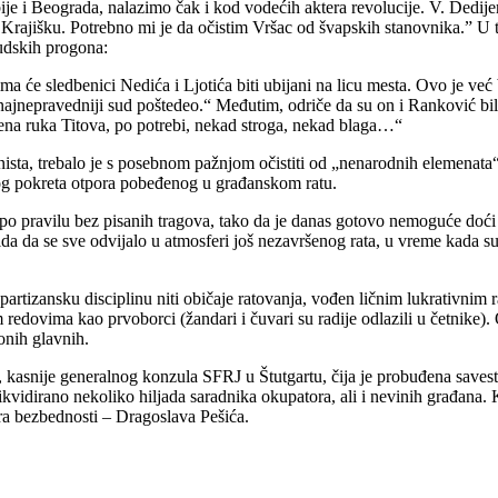
 i Beograda, nalazimo čak i kod vodećih aktera revolucije. V. Dedijer
 Krajišku. Potrebno mi je da očistim Vršac od švapskih stanovnika.” U 
udskih progona:
a će sledbenici Nedića i Ljotića biti ubijani na licu mesta. Ovo je već 
najnepravedniji sud poštedeo.“ Međutim, odriče da su on i Ranković bili
žena ruka Titova, po potrebi, nekad stroga, nekad blaga…“
sta, trebalo je s posebnom pažnjom očistiti od „nenarodnih elemenata“.
čkog pokreta otpora pobeđenog u građanskom ratu.
 po pravilu bez pisanih tragova, tako da je danas gotovo nemoguće doći d
 vida da se sve odvijalo u atmosferi još nezavršenog rata, u vreme kada 
artizansku disciplinu niti običaje ratovanja, vođen ličnim lukrativnim r
m redovima kao prvoborci (žandari i čuvari su radije odlazili u četnike
onih glavnih.
, kasnije generalnog konzula SFRJ u Štutgartu, čija je probuđena save
vidirano nekoliko hiljada saradnika okupatora, ali i nevinih građana. K
ira bezbednosti – Dragoslava Pešića.