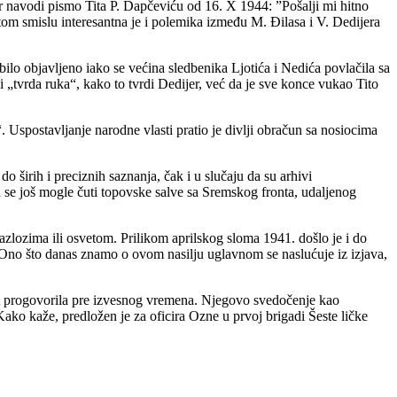
 navodi pismo Tita P. Dapčeviću od 16. X 1944: ”Pošalji mi hitno
tom smislu interesantna je i polemika između M. Đilasa i V. Dedijera
bilo objavljeno iako se većina sledbenika Ljotića i Nedića povlačila sa
 „tvrda ruka“, kako to tvrdi Dedijer, već da je sve konce vukao Tito
 Uspostavljanje narodne vlasti pratio je divlji obračun sa nosiocima
o širih i preciznih saznanja, čak i u slučaju da su arhivi
su se još mogle čuti topovske salve sa Sremskog fronta, udaljenog
azlozima ili osvetom. Prilikom aprilskog sloma 1941. došlo je i do
). Ono što danas znamo o ovom nasilju uglavnom se naslućuje iz izjava,
st progovorila pre izvesnog vremena. Njegovo svedočenje kao
ako kaže, predložen je za oficira Ozne u prvoj brigadi Šeste ličke