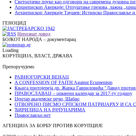
Светоотачке поуке као одговори на савремена духовна п
Архиепископ Аверкије: Отпуштање грехова, лажна „хри
Аехиепископ Аверкије Таушев: Истинско Православље и
ГЕНОЦИД
Непознат довод
БОЈКОТ НАРОДА – документарац
Loading
КОРУПЦИЈА, ВЛАСТ, ДРЖАВА
Препоручујемо
РАВНОГОРСКИ ВЕНАЦ
A CONFESSION OF FAITH Against Ecumenism
Књига протојереја др. Жарка Гавриловића "Давид против
ПРАВОСЛАВАЦ – црквени календар за 2017-ту годину
Центар академске речи, Шабац
ОТВОРЕНО ПИСМО СРПСКОМ ПАТРИЈАРХУ И СА 
ЋИРИЛИЦА НА РАЧУНАРИМА
Православље.нет
АГЕНЦИЈА ЗА БОРБУ ПРОТИВ КОРУПЦИЈЕ