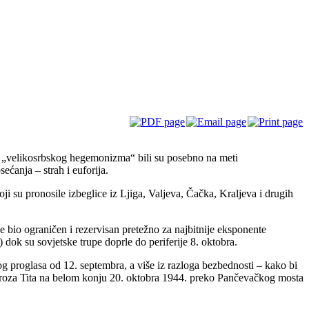
ci „velikosrbskog hegemonizma“ bili su posebno na meti
ćanja – strah i euforija.
i su pronosile izbeglice iz Ljiga, Valjeva, Čačka, Kraljeva i drugih
 bio ograničen i rezervisan pretežno za najbitnije eksponente
dok su sovjetske trupe doprle do periferije 8. oktobra.
g proglasa od 12. septembra, a više iz razloga bezbednosti – kako bi
a Broza Tita na belom konju 20. oktobra 1944. preko Pančevačkog mosta