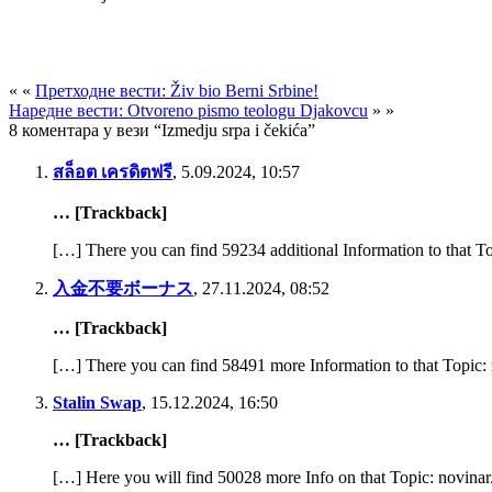
« «
Претходне вести: Živ bio Berni Srbine!
Наредне вести: Otvoreno pismo teologu Djakovcu
» »
8 коментара у вези “Izmedju srpa i čekića”
สล็อต เครดิตฟรี
,
5.09.2024, 10:57
… [Trackback]
[…] There you can find 59234 additional Information to that T
入金不要ボーナス
,
27.11.2024, 08:52
… [Trackback]
[…] There you can find 58491 more Information to that Topic:
Stalin Swap
,
15.12.2024, 16:50
… [Trackback]
[…] Here you will find 50028 more Info on that Topic: novinar