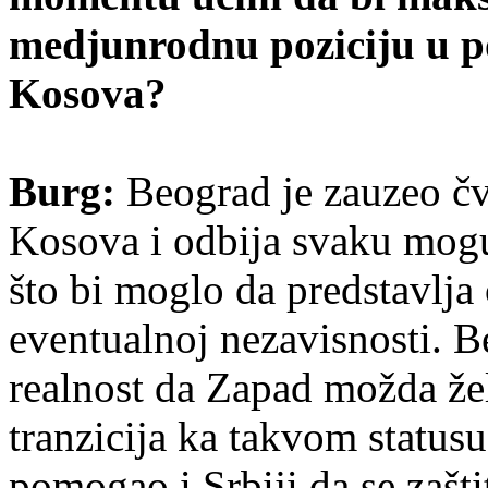
medjunrodnu poziciju u p
Kosova?
Burg:
Beograd je zauzeo čv
Kosova i odbija svaku mogu
što bi moglo da predstavlja
eventualnoj nezavisnosti. B
realnost da Zapad možda že
tranzicija ka takvom status
pomogao i Srbiji da se zašt