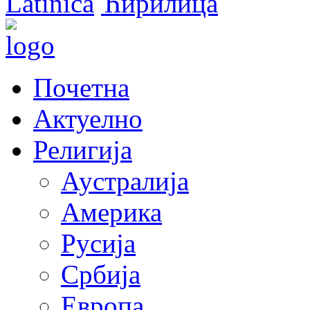
Latinica
Ћирилица
Почетна
Актуелно
Религија
Аустралија
Америка
Русија
Србија
Европа