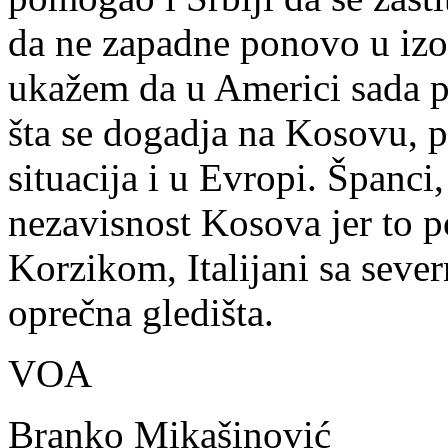
da ne zapadne ponovo u izo
ukažem da u Americi sada po
šta se dogadja na Kosovu, p
situacija i u Evropi. Španci
nezavisnost Kosova jer to p
Korzikom, Italijani sa sever
oprečna gledišta.
VOA
Branko Mikašinović