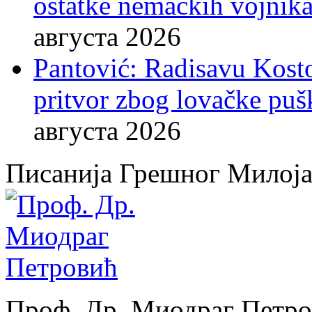
ostatke nemačkih vojnika
августа 2026
Pantović: Radisavu Kost
pritvor zbog lovačke puš
августа 2026
Писанија Грешног Милој
Проф. Др. Миодраг Петр