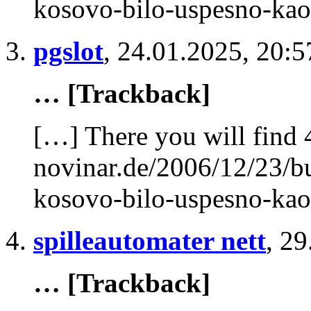
kosovo-bilo-uspesno-kao
pgslot
,
24.01.2025, 20:5
… [Trackback]
[…] There you will find 
novinar.de/2006/12/23/b
kosovo-bilo-uspesno-kao
spilleautomater nett
,
29
… [Trackback]