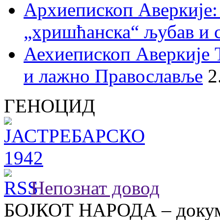
Архиепископ Аверкије:
„хришћанска“ љубав и 
Аехиепископ Аверкије 
и лажно Православље
2
ГЕНОЦИД
Непознат довод
БОЈКОТ НАРОДА – докум