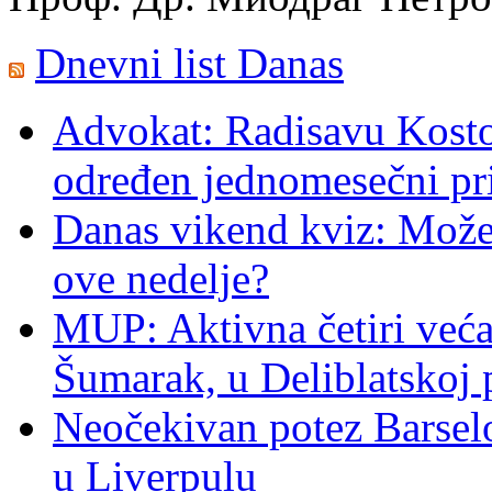
Dnevni list Danas
Advokat: Radisavu Kosto
određen jednomesečni pr
Danas vikend kviz: Možet
ove nedelje?
MUP: Aktivna četiri veća
Šumarak, u Deliblatskoj 
Neočekivan potez Barsel
u Liverpulu