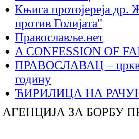
Књига протојереја др. 
против Голијата"
Православље.нет
A CONFESSION OF FAI
ПРАВОСЛАВАЦ – црквен
годину
ЋИРИЛИЦА НА РАЧ
АГЕНЦИЈА ЗА БОРБУ 