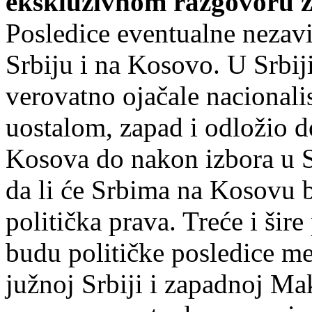
ekskluzivnom razgovoru z
Posledice eventualne nezavi
Srbiju i na Kosovo. U Srbij
verovatno ojačale nacionali
uostalom, zapad i odložio d
Kosova do nakon izbora u Sr
da li će Srbima na Kosovu b
politička prava. Treće i šir
budu političke posledice 
južnoj Srbiji i zapadnoj Ma