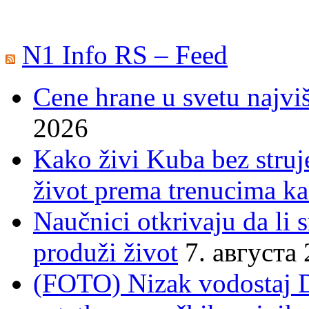
N1 Info RS – Feed
Cene hrane u svetu najviš
2026
Kako živi Kuba bez struje
život prema trenucima ka
Naučnici otkrivaju da li
produži život
7. августа
(FOTO) Nizak vodostaj 