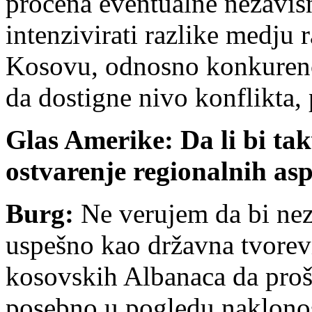
procena eventualne nezavisn
intenzivirati razlike medju
Kosovu, odnosno konkurenc
da dostigne nivo konflikta, p
Glas Amerike: Da li bi takv
ostvarenje regionalnih as
Burg:
Ne verujem da bi ne
uspešno kao državna tvorevin
kosovskih Albanaca da proši
posebno u pogledu naklonos