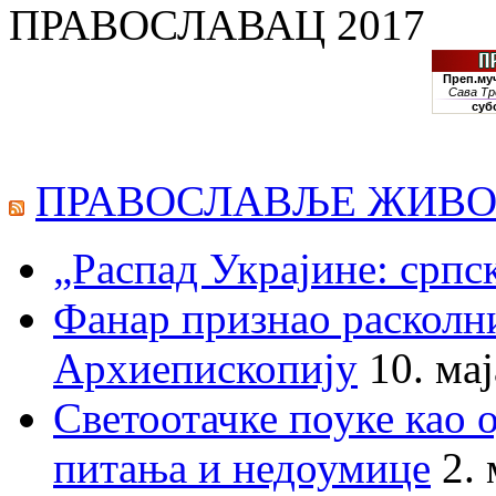
ПРАВОСЛАВАЦ 2017
ПРАВОСЛАВЉЕ ЖИВО
„Распад Украјине: српс
Фанар признао раскол
Архиепископију
10. ма
Светоотачке поуке као 
питања и недоумице
2.