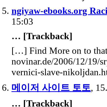
ngiyaw-ebooks.org Raci
15:03
… [Trackback]
[…] Find More on to that
novinar.de/2006/12/19/sr
vernici-slave-nikoljdan.
메이저 사이트 토토
,
15
… [Trackback]