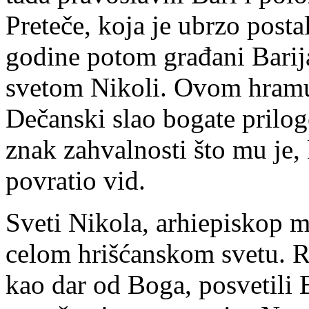
Preteče, koja je ubrzo posta
godine potom građani Barij
svetom Nikoli. Ovom hramu j
Dečanski slao bogate prilog
znak zahvalnosti što mu je,
povratio vid.
Sveti Nikola, arhiepiskop mir
celom hrišćanskom svetu. Rod
kao dar od Boga, posvetili