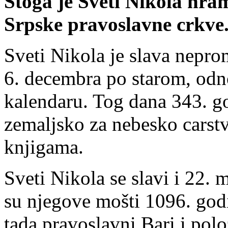
Stoga je Sveti Nikola hra
Srpske pravoslavne crkve
Sveti Nikola je slava nepro
6. decembra po starom, od
kalendaru. Tog dana 343. god
zemaljsko za nebesko carst
knjigama.
Sveti Nikola se slavi i 22. 
su njegove mošti 1096. godi
tada pravoslavni Bari i pol