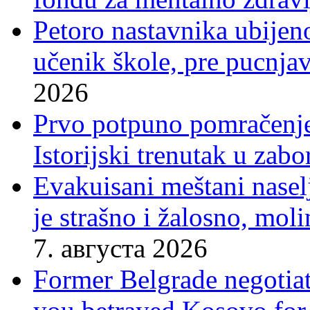
Petoro nastavnika ubijen
učenik škole, pre pucnjav
2026
Prvo potpuno pomračenje
Istorijski trenutak u zab
Evakuisani meštani nasel
je strašno i žalosno, mo
7. августа 2026
Former Belgrade negotiato