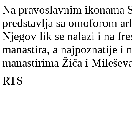
Na pravoslavnim ikonama Sv
predstavlja sa omoforom arh
Njegov lik se nalazi i na f
manastira, a najpoznatije i 
manastirima Žiča i Mileševa
RTS