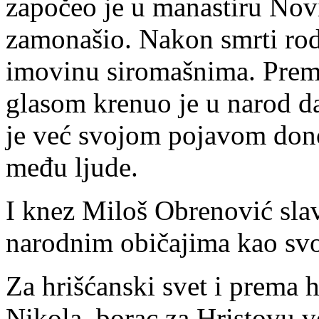
započeo je u manastiru Novi
zamonašio. Nakon smrti rodi
imovinu siromašnima. Prem
glasom krenuo je u narod da
je već svojom pojavom dono
među ljude.
I knez Miloš Obrenović sla
narodnim običajima kao svo
Za hrišćanski svet i prema 
Nikola, borac za Hristovu ve