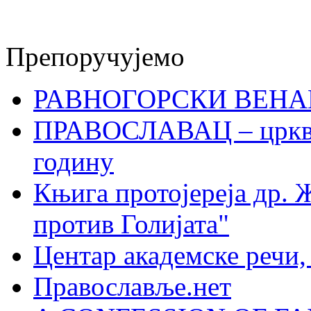
Препоручујемо
РАВНОГОРСКИ ВЕНА
ПРАВОСЛАВАЦ – црквен
годину
Књига протојереја др. 
против Голијата"
Центар академске речи
Православље.нет