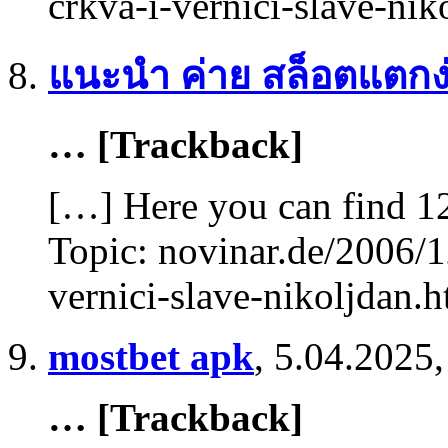
crkva-i-vernici-slave-ni
แนะนำ ค่าย สล็อตแตกง
… [Trackback]
[…] Here you can find 12
Topic: novinar.de/2006/1
vernici-slave-nikoljdan.
mostbet apk
,
5.04.2025,
… [Trackback]