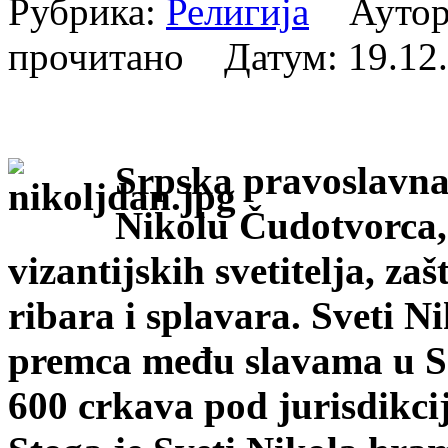
Рубрика:
Религија
Аутор:
прочитано Датум:
19.12
Srpska pravoslavna 
Nikolu Čudotvorca,
vizantijskih svetitelja, za
ribara i splavara. Sveti N
premca među slavama u Sr
600 crkava pod jurisdikci