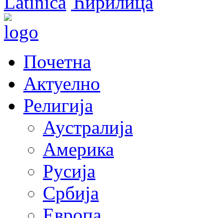
Latinica
Ћирилица
Почетна
Актуелно
Религија
Аустралија
Америка
Русија
Србија
Европа