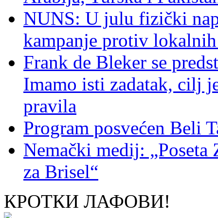
NUNS: U julu fizički nap
kampanje protiv lokalni
Frank de Bleker se predst
Imamo isti zadatak, cilj 
pravila
Program posvećen Beli T
Nemački medij: „Poseta 
za Brisel“
КРОТКИ ЛАФОВИ!