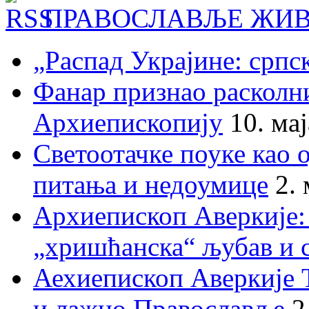
ПРАВОСЛАВЉЕ ЖИВ
„Распад Украјине: српс
Фанар признао раскол
Архиепископију
10. ма
Светоотачке поуке као 
питања и недоумице
2.
Архиепископ Аверкије:
„хришћанска“ љубав и 
Аехиепископ Аверкије 
и лажно Православље
2