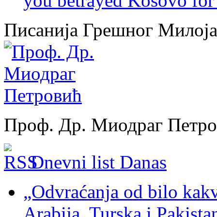
you betrayed Kosovo for 
Писанија Грешног Милој
Проф. Др. Миодраг Петр
Dnevni list Danas
„Odvraćanja od bilo kakv
Arabija, Turska i Pakist