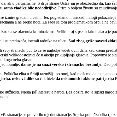
a, ali u partijama ne. S drge strane Ustav im je obezbedijo da, kao šef
u samo vladike bile nedodirljive.
Price o boljem životu su zaludivanje
da se izmire gradani u celini. Jer, pogledamo li unazad, mnogi pokazatelj
neracijama a ne preko noci. Za sada se tom problematikom Srbija ne bavi.
a kao da se okrenula kriminalcima. Veliki broj srpskih kriminalaca je po
li su preduzeća, isterali radnike na ulicu.
Sad zbog griže savesti zida
rali svoj stranački put, to ce se najbolje videti ovih dana kad krenu pred
rski velikodostojnici će u akciju prikupljanja glasova. Popovima je sit
a koga treba glasati.
o jednoumlje,
danas je na snazi versko i stranačko bezumlje
. Deo pol
b.
Politička elita u Srbiji razmišlja po onoj, kad možemo da menjamou vo
ijarha
,
neke vladike
su čak htele
da nekanonski uklone patrijarha 
erske dužnosti. Njega još interesuje narod. Bez obzira što je srpski na
anom“.
 višestranačje se pretvorilo u jednostranačje. Srpska politička elita (pozi