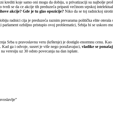
 krediti koje samo oni mogu da dobiju, u privatizaciji su najbolje prošl
to tvrdi se da ce akcije tih preduzeća pripasti većinom srpskoj intelektua
hove akcije? Gde je tu glas opozicije?
Niko da se toj radnickoj sirotin
obiju radnici cija je preduzeća raznim prevarama politička elite oteral
ki parlament ozbiljno pristupio ovoj problematici, Srbija bi se uskoro m
ja Srba u pravoslavnu veru (krštenje) je dostiglo enormnu cenu. Kao da
. Kad ga i odvoje, susret je više nego poražavajuci,
vladike se ponašaj
na veresiju uz 30 odsto povecanja na dan isplate.
avoslavlje”