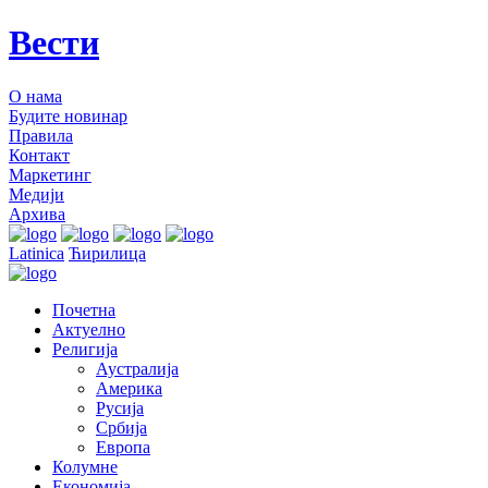
Вести
О нама
Будите новинар
Правила
Контакт
Маркетинг
Медији
Архива
Latinica
Ћирилица
Почетна
Актуелно
Религија
Аустралија
Америка
Русија
Србија
Европа
Колумне
Економија