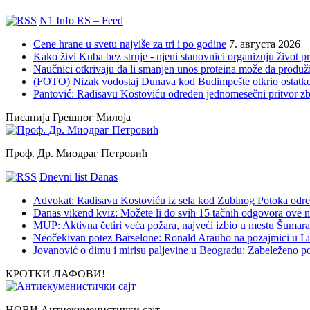
N1 Info RS – Feed
Cene hrane u svetu najviše za tri i po godine
7. августа 2026
Kako živi Kuba bez struje - njeni stanovnici organizuju život 
Naučnici otkrivaju da li smanjen unos proteina može da produži
(FOTO) Nizak vodostaj Dunava kod Budimpešte otkrio ostatke
Pantović: Radisavu Kostoviću određen jednomesečni pritvor z
Писанија Грешног Милоја
Проф. Др. Миодраг Петровић
Dnevni list Danas
Advokat: Radisavu Kostoviću iz sela kod Zubinog Potoka odre
Danas vikend kviz: Možete li do svih 15 tačnih odgovora ove n
MUP: Aktivna četiri veća požara, najveći izbio u mestu Šumarak
Neočekivan potez Barselone: Ronald Arauho na pozajmici u L
Jovanović o dimu i mirisu paljevine u Beogradu: Zabeleženo p
КРОТКИ ЛАФОВИ!
НОВИ Антиекуменистички сајт