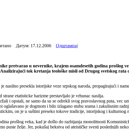
читано Датум:
17.12.2006
Одштампај
ke pretvarao u nevernike, krajem osamdesetih godina prošlog veka
 Analizirajući tok kretanja teološke misli od Drugog svetskog rata
e nasilno presekla istorijske veze srpskog naroda, propagirajući i name
 strane etatisticke harizme prestavljalo je vrhunac nasilja.
žali i opstali, ne samo da su se odrekli svog pravoslavnog puta, vec 
 sebi oglašavano je dogmom i bilo izlagano stubu srama i zakulisnim radn
tickim, on je u suštini preseko tokove tradicije, istorijskog i kulturnog
odina prošlog veka, kad je došlo do razbijanja monolitnosti Komunisticke
 puste želje. Jer, pokušaj bekstva od ateističke svesti poslednjih nek