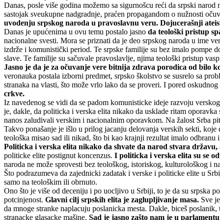
Danas, posle više godina možemo sa sigurnošcu reći da srpski narod n
sastojak sveukupne nadgradnje, praćen propagandom o nužnosti očuva
uvodenju srpskog naroda u pravoslavnu veru.
Dojucerašnji ateist
Danas je upućenima u ovu temu postalo jasno
da teološki pristup s
nacionalne svesti. Mora se priznati da je deo srpskog naroda u ime vere
izdrže i komunistički period. Te srpske familije su bez imalo pompe d
slave. Te familije su sačuvale pravoslavlje, njima teološki pristup vasp
Jasno je da je za očuvanje vere bitnija zdrava porodica od bilo
veronauka postala izborni predmet, srpsko školstvo se susrelo sa p
stranaka na vlasti, što može vrlo lako da se proveri. I pored oskudnog
crkve.
Iz navedenog se vidi da se padom komunisticke ideje razvoju verskog 
je, dakle, da politicka i verska elita nikako da usklade ritam oporavka
nanos zaludivali verskim i nacionalnim oporavkom. Na žalost Srba pitan
Takvo ponašanje je išlo u prilog jacanju delovanja verskih sekti, koje
teološka misao sad ili nikad, što bi kao krajnji rezultat imalo odbranu
Politicka i verska elita nikako da shvate da narod stvara državu,
politicke elite postignut koncenzus.
I politicka i verska elita su se
naroda ne može sprovesti bez teološkog, istoriskog, kulturološkog i n
Što podrazumeva da zajednicki zadatak i verske i politicke elite u Sr
samo na teološkim ili obrnuto.
Ono što je više od deceniju i po uocljivo u Srbiji, to je da su srpska
potcinjenost.
Glavni cilj srpskih elita je zaglupljivanje masa.
Sve je
da mnoge stranke naplacuju poslanicka mesta. Dakle, biceš poslanik, t
stranacke glasacke mašine.
Sad je jasno zašto nam je u parlamentu 