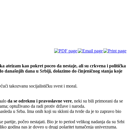
 ateizam kao pokret poceo da nestaje, ali su crkvena i politička
 do današnjih dana u Srbiji, dolazimo do činjeničnog stanja koje
ćući takozvanu socijalističku svest i moral.
umalo
da se odreknu i pravoslavne vere
, neki su bili primorani da se
jama; optuživano da radi protiv države i naroda.
 nasleda u Srba. Ima onih koji su skloni da tvrde da je to zapravo bio
 partije, počeo nestajati. Bio je to period velikog nadanja da su Srbi
oliko godina nas je doveo u drugi polaritet tumačenja univerzuma.