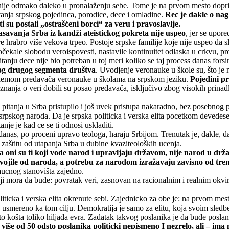
ije odmako daleko u pronalaženju sebe. Tome je na prvom mesto doprinel
nja srpskog pojedinca, porodice, dece i omladine.
Rec je dakle o nag
i su postali „ostrašćeni borci“ za veru i pravoslavlje.
pasavanja Srba iz kandži ateistickog pokreta nije uspeo
, jer se upor
 hrabro više vekova trpeo. Postoje srpske familije koje nije uspeo da sl
očekale slobodu veroispovesti, nastavile kontinuitet odlaska u crkvu, pr
itanju dece nije bio potreban u toj meri koliko se taj process danas forsir
 kog drugog segmenta društva
. Uvodjenje veronauke u škole su, što je 
roblemom predavača veronauke u školama na srpskom jeziku.
Pojedini pr
 znanja o veri dobili su posao predavača, isključivo zbog visokih prinad
pitanja u Srba pristupilo i još uvek pristupa nakaradno, bez posebnog
 srpskog naroda. Da je srpska politicka i verska elita pocetkom devedeset
je je kad ce se ti odnosi uskladiti.
 danas, po proceni upravo teologa, haraju Srbijom. Trenutak je, dakle, 
 i zaštitu od utapanja Srba u dubine kvaziteoloških ucenja.
 a oni su ti koji vode narod i upravljaju državom, nije narod u dr
 odvojile od naroda, a potrebu za narodom izražavaju zavisno od tre
aucnog stanovišta zajedno.
biji mora da bude: povratak veri, zasnovan na racionalnim i realnim okv
 politicka i verska elita okrenute sebi. Zajednicko za obe je: na prvom 
 usmereno ka tom cilju. Demokratija je samo za elitu, koja svoim sledben
o košta toliko hiljada evra. Zadatak takvog poslanika je da bude posla
više od 50 odsto poslanika politicki nepismeno I nezrelo, ali – ima