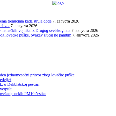
prema trenucima kada struja dođe
7. августа 2026
 život
7. августа 2026
 nemačkih vojnika iz Drugog svetskog rata
7. августа 2026
bog lovačke puške, ovakav slučaj ne pamtim
7. августа 2026
đen jednomesečni pritvor zbog lovačke puške
edelje?
, u Deliblatskoj peščari
iverpulu
ovećanje nekih PM10 čestica