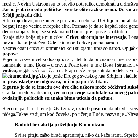
mesije. Novim Ustavom su to pravilo potvrdilo, demokratija u društvu d
Jasno je da izmedu politicke i verske elite razlike nema.
Do sada s
Srbiji pripada eliti.
Srbiji nije dovoljno izmirenje partizana i cetnika. U Srbiji bi morali 
bogatiji nego vecina evropske elite. Poznato je da se kapital stice ge
demokratija za koju se srpski narod borio i pre i posle 5. oktobra.
Stanje ništa bolje nije ni u crkvi.
Crkvu sirotinja ne interesuje
. I on
novac i kako je stečen. Gde je tu moral crkve prema narodu.
Veoma odani crkvi su kriminalci koji su ojadili upravo narod. Opljačka
popove.
Pojedini crkveni velikodostojnici su, hteli to da priznamo ili ne, izab
kampanje, u ime Boga – u crkvu. Posle toga, u ime Boga i stranke, i ve
vodicu,
negde seći kolač, ali na kraju neće propustiti da podele savet z
Ako je posle Drugog svetskog rata Srbijom vladal
ni pravoslavlje ne odgovara, oni bi papu i Vatikan.
Sigurno je da se izmedu ove dve elite uskoro može očekivati suko
stranke, medu vladikama,
već imaju svoje kandidate za novog patr
ovdašnjih politickih stranaka bitno uticala da požure.
Srećom, patrijarh Pavle je živ i zdrav, uz to i sposoban da obavlja v
ničega.Takav stadijum kod čoveka, po učenju Bude, nazvan je „Nirv
Radnici bez akcija priželjkuju Komunizam
Svi se pitaju zašto birači apstiniraju, niko da kaže istinu. Srpsko