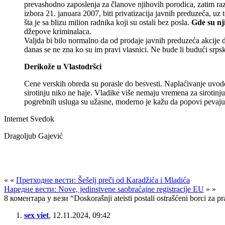
prevashodno zaposlenja za članove njihovih porodica, zatim razni
izbora 21. januara 2007, biti privatizacija javnih preduzeća, uz 
šta je sa blizu milion radnika koji su ostali bez posla.
Gde su nji
džepove kriminalaca.
Valjda bi bilo normalno da od prodaje javnih preduzeća akcije d
danas se ne zna ko su im pravi vlasnici. Ne bude li budući srps
Derikože u Vlastodršci
Cene verskih obreda su porasle do besvesti. Naplaćivanje uvoden
sirotinju niko ne haje. Vladike više nemaju vremena za sirotinju
pogrebnih usluga su užasne, moderno je kažu da popovi pevaju 
Internet Svedok
Dragoljub Gajević
« «
Претходне вести: Šešelj preči od Karadžića i Mladića
Наредне вести: Nove, jedinstvene saobraćajne registracije EU
» »
8 коментара у вези “Doskorašnji ateisti postali ostrašćeni borci za pr
sex viet
,
12.11.2024, 09:42