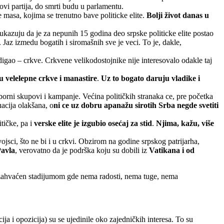
ovi partija, do smrti budu u parlamentu.
 masa, kojima se trenutno bave politicke elite.
Bolji život danas u
i ukazuju da je za nepunih 15 godina deo srpske politicke elite postao
 Jaz izmedu bogatih i siromašnih sve je veci. To je, dakle,
digao – crkve. Crkvene velikodostojnike nije interesovalo odakle taj
ju velelepne crkve i manastire
.
Uz to bogato daruju vladike i
izborni skupovi i kampanje. Većina političkih stranaka ce, pre početka
uacija olakšana, o
ni ce uz dobru apanažu sirotih Srba negde svetiti
itičke, pa i
verske elite je izgubio osećaj za stid
.
Njima, kažu, više
jsci, što ne bi i u crkvi. Obzirom na godine srpskog patrijarha,
Pavla
, verovatno da je podrška koju su dobili iz
Vatikana i od
rod zahvaćen stadijumom gde nema radosti, nema tuge, nema
cija i opozicija) su se ujedinile oko zajedničkih interesa. To su