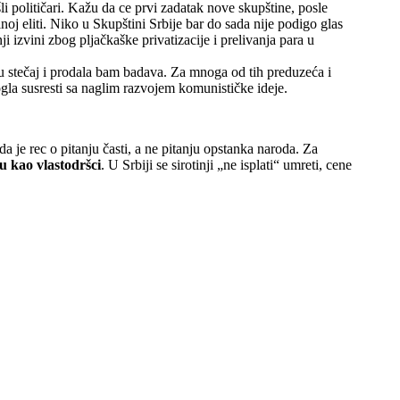
i političari. Kažu da ce prvi zadatak nove skupštine, posle
lnoj eliti. Niko u Skupštini Srbije bar do sada nije podigo glas
ji izvini zbog pljačkaške privatizacije i prelivanja para u
a u stečaj i prodala bam badava. Za mnoga od tih preduzeća i
ogla susresti sa naglim razvojem komunističke ideje.
 je rec o pitanju časti, a ne pitanju opstanka naroda. Za
u kao vlastodršci
. U Srbiji se sirotinji „ne isplati“ umreti, cene