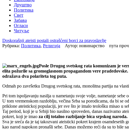
Друштво
Политика
Свет
Забава
Огласи
Читуље
Doskorašnji ateisti postali ostrašćeni borci za pravoslavlje
Рубрика:
Политика
,
Религија
Аутор: новинарство пута про
Posle Drugog svetskog rata komunizam je verni
elita požurile sa gromoglasnom propagandom vere pradedovske
.
odražava dva polariteta tog puta.
Odmah po završetku Drugog svetskog rata, monolitna partija na vlasti j
Pri tom ispoljavanju nasilja u nametanju svoje volje, nametanje sebe od
U tom vremenskom razdoblju, večina Srba sa porodicama, da bi se odr
priklone ateistickoj populaciji, jer sve što je imalo teološku misao u
Taj period, koji je u Srbiji bio nasilno sproveden, danas nazivamo ateis
pokret, koji je imao
za cilj totalno razbijanje bica srpskog naroda.
Sva je sreća da je taj takozvani ateisticki pokret krajem osamdesetih g
kao narod napokon pronašli sebe. Danas možemo reći da su to bile samo