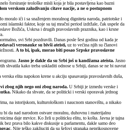
o forsiranje teološke misli koja je bila postavljena kao bazni
lom verskom zaludivanju citave nacije, a ne o postupnom
edo moralo ići i sa snaženjem moralnog digniteta naroda, patriotske i
omi islamski faktor, koje su taj mračni period izdržale, čak uspele da
oslave Božića, Uskrsa i drugih pravoslavnih praznika, kao i krsne
a.
normalno, svi Srbi pozdravili. Danas posle šest godina od kada je
edavači veronauke su bivši ateisti,
uz to većina njih su članovi
ležnosti.
A to bi, ipak, morao biti posao Srpske pravoslavne
 programa.
Jasno je dakle da su Srbi još u kandžama ateista.
Jasno
ih shvatila kako treba uskladiti odnose u Srbiji, danas se ne bi navrat
da verska elita napokon krene u akciju spasavanja pravoslavnih duša,
žavi zbog njih nego oni zbog naroda.
U Srbiji je izmedu verske i
nutka.
Nikako da shvate, da se politicki i verski oporavak jednog
irima, na istorijskom, kulturološkom i naucnom stanovištu, a nikako
mestu bi da nad narodom ostvare moralnu, duhovnu i materijalnu
icima daje mrvice. Ko želi u politicku elitu, to košta. Javna je tajna
nik bez prava bilo kakve diskusije u parlamentu, dakle samo deo
 novac
. Nije teško zakljuciti da su šefovi stranaka neprikosnovene