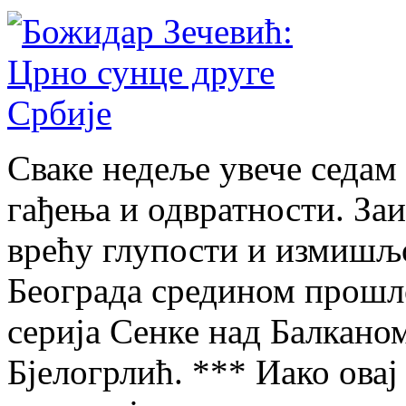
Сваке недеље увече седам
гађења и одвратности. Заи
врећу глупости и измишљ
Београда средином прошло
серија Сенке над Балканом
Бјелогрлић. *** Иако овај