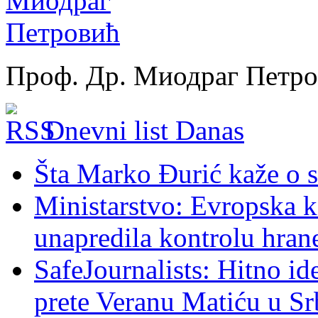
Проф. Др. Миодраг Петр
Dnevni list Danas
Šta Marko Đurić kaže o s
Ministarstvo: Evropska ko
unapredila kontrolu hran
SafeJournalists: Hitno ide
prete Veranu Matiću u Srb