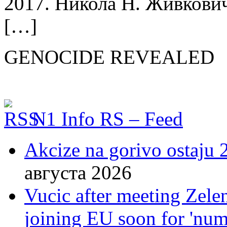
2017. Никола Н. Живкович
[…]
GENOCIDE REVEALED
N1 Info RS – Feed
Akcize na gorivo ostaju 2
августа 2026
Vucic after meeting Zelen
joining EU soon for 'nume