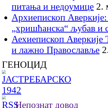
питања и недоумице
2.
Архиепископ Аверкије:
„хришћанска“ љубав и 
Аехиепископ Аверкије 
и лажно Православље
2
ГЕНОЦИД
Непознат довод