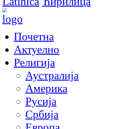
Latinica
Ћирилица
Почетна
Актуелно
Религија
Аустралија
Америка
Русија
Србија
Европа