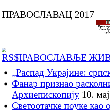
ПРАВОСЛАВАЦ 2017
ПРАВОСЛАВЉЕ ЖИВ
„Распад Украјине: српс
Фанар признао раскол
Архиепископију
10. ма
Светоотачке поуке као 