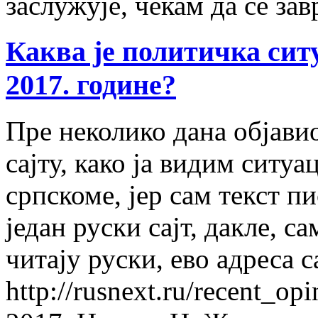
заслужује, чекам да се за
Каква је политичка ситу
2017. године?
Пре неколико дана објавио
сајту, како ја видим ситуа
српскоме, јер сам текст п
један руски сајт, дакле, с
читају руски, ево адреса с
http://rusnext.ru/recent_o