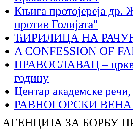
Књига протојереја др. 
против Голијата"
ЋИРИЛИЦА НА РАЧ
A CONFESSION OF FAI
ПРАВОСЛАВАЦ – црквен
годину
Центар академске речи
РАВНОГОРСКИ ВЕНА
АГЕНЦИЈА ЗА БОРБУ 