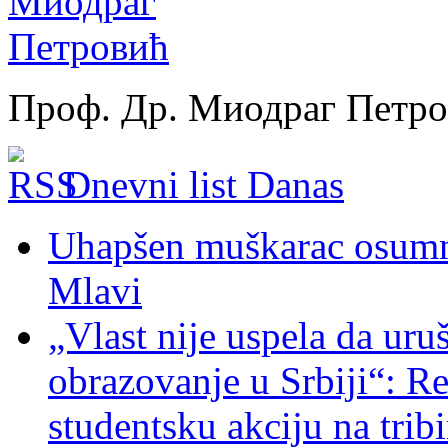
Проф. Др. Миодраг Петр
Dnevni list Danas
Uhapšen muškarac osumnj
Mlavi
„Vlast nije uspela da uru
obrazovanje u Srbiji“: R
studentsku akciju na trib