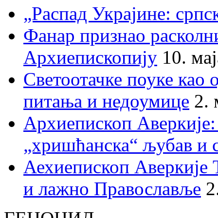
„Распад Украјине: српс
Фанар признао раскол
Архиепископију
10. ма
Светоотачке поуке као 
питања и недоумице
2.
Архиепископ Аверкије:
„хришћанска“ љубав и 
Аехиепископ Аверкије 
и лажно Православље
2