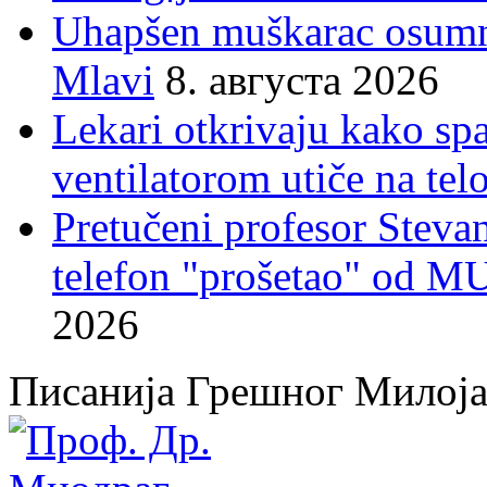
Uhapšen muškarac osumnj
Mlavi
8. августа 2026
Lekari otkrivaju kako sp
ventilatorom utiče na telo
Pretučeni profesor Stevan
telefon "prošetao" od M
2026
Писанија Грешног Милој