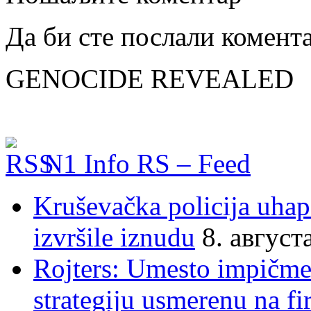
Да би сте послали комент
GENOCIDE REVEALED
N1 Info RS – Feed
Kruševačka policija uhap
izvršile iznudu
8. август
Rojters: Umesto impičmen
strategiju usmerenu na f