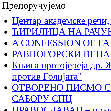
Препоручујемо
Центар академске речи
ЋИРИЛИЦА НА РАЧ
A CONFESSION OF FAI
РАВНОГОРСКИ ВЕНА
Књига протојереја др. 
против Голијата"
ОТВОРЕНО ПИСМО С
САБОРУ СПЦ
ПРАВОСЛАВАЦ – црквен