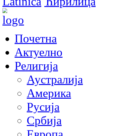
Latinica
Ћирилица
Почетна
Актуелно
Религија
Аустралија
Америка
Русија
Србија
Европа