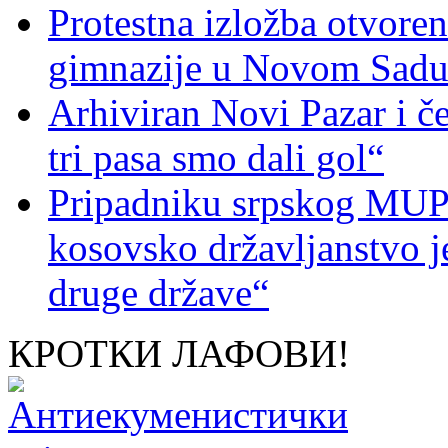
Protestna izložba otvoren
gimnazije u Novom Sad
Arhiviran Novi Pazar i če
tri pasa smo dali gol“
Pripadniku srpskog MUP-
kosovsko državljanstvo je
druge države“
КРОТКИ ЛАФОВИ!