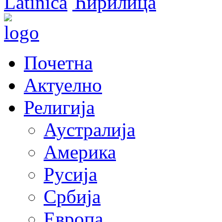
Latinica
Ћирилица
Почетна
Актуелно
Религија
Аустралија
Америка
Русија
Србија
Европа