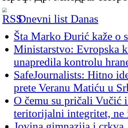
Dnevni list Danas
Šta Marko Đurić kaže o s
Ministarstvo: Evropska ko
unapredila kontrolu hran
SafeJournalists: Hitno ide
prete Veranu Matiću u Srb
O čemu su pričali Vučić i
teritorijalni integritet, n
Jovina gimnazija i crkva