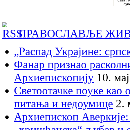
ПРАВОСЛАВЉЕ ЖИВ
„Распад Украјине: српс
Фанар признао раскол
Архиепископију
10. ма
Светоотачке поуке као 
питања и недоумице
2.
Архиепископ Аверкије:
„хришћанска“ љубав и 