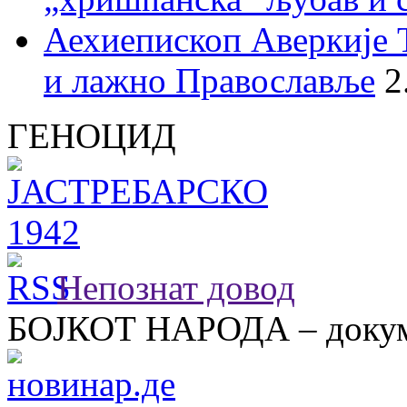
Аехиепископ Аверкије 
и лажно Православље
2
ГЕНОЦИД
Непознат довод
БОЈКОТ НАРОДА – докум