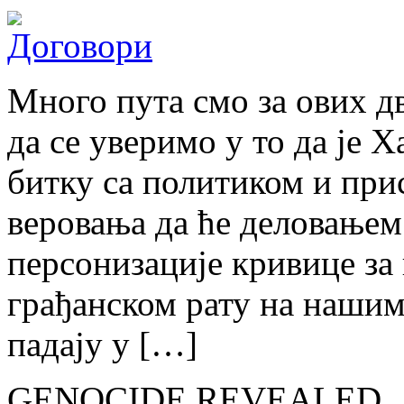
Много пута смо за ових д
да се уверимо у то да је 
битку са политиком и пр
веровања да ће деловањем
персонизације кривице за
грађанском рату на наши
падају у […]
GENOCIDE REVEALED