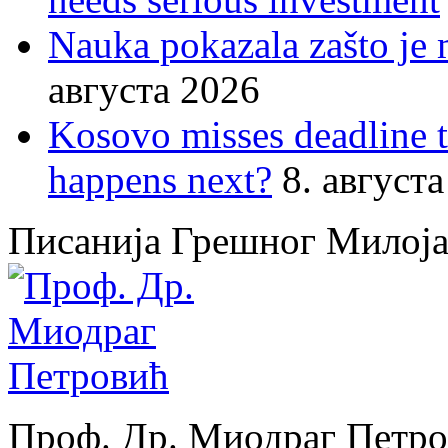
Nauka pokazala zašto je 
августа 2026
Kosovo misses deadline 
happens next?
8. август
Писанија Грешног Милој
Проф. Др. Миодраг Петр