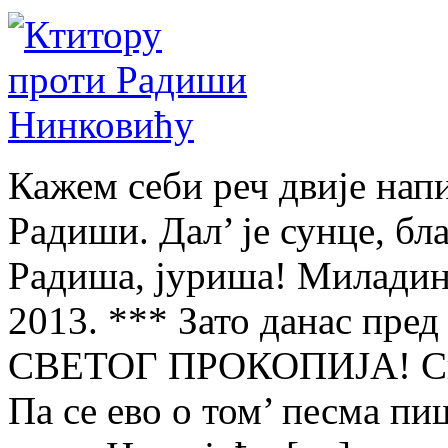
Кажем себи реч двије на
Радиши. Дал’ је сунце, бл
Радиша, јуриша! Миладин
2013. *** Зато данас пред 
СВЕТОГ ПРОКОПИЈА! Свет
Па се ево о том’ песма п