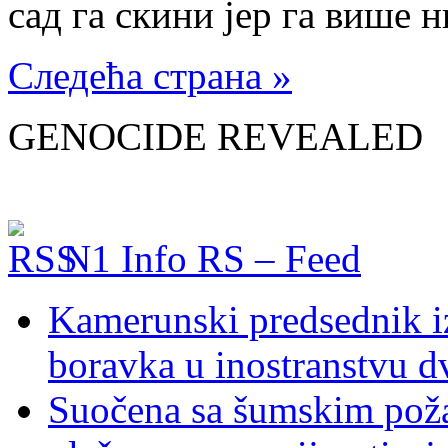
сад га скини јер га више 
Следећа страна »
GENOCIDE REVEALED
N1 Info RS – Feed
Kamerunski predsednik iz
boravka u inostranstvu d
Suočena sa šumskim poža