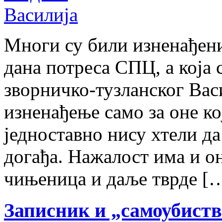
Многи су били изненађени
дана потреса СПЦ, а која 
зворничко-тузланског Вас
изненађење само за оне ко
једноставно нису хтели да
догађа. Нажалост има и о
чињеница и даље тврде [
Записник и „самоубист