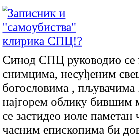
Синод СПЦ руководио се
снимцима, несуђеним све
богословима , пљувачима 
најгорем облику бившим м
се застидео иоле паметан 
часним епископима би дов