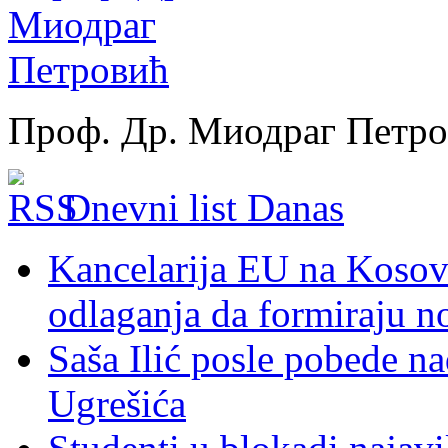
Проф. Др. Миодраг Петр
Dnevni list Danas
Kancelarija EU na Kosovu:
odlaganja da formiraju no
Saša Ilić posle pobede n
Ugrešića