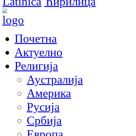
Latinica
Ћирилица
Почетна
Актуелно
Религија
Аустралија
Америка
Русија
Србија
Европа