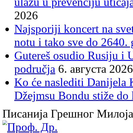
ulažu u prevenciju uticaj
2026
Najsporiji koncert na sv
notu i tako sve do 2640.
Gutereš osudio Rusiju i 
područja
6. августа 2026
Ko će naslediti Danijela
Džejmsu Bondu stiže do 
Писанија Грешног Милој