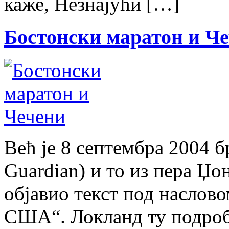
каже, Незнајући […]
Бостонски маратон и Ч
Већ је 8 септембра 2004 
Guardian) и то из пера Џо
објавио текст под наслов
США“. Локланд ту подробн