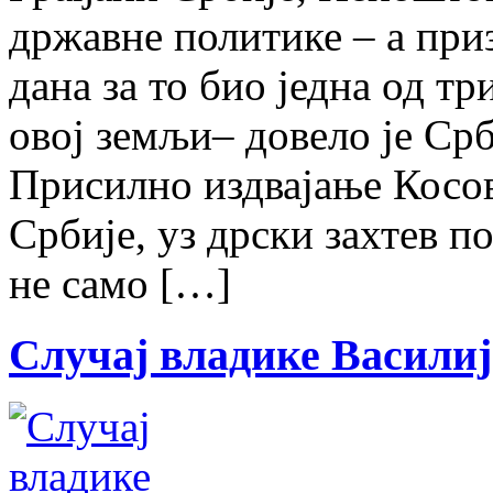
државне политике – а при
дана за то био једна од т
овој земљи– довело је Срб
Присилно издвајање Косов
Србије, уз дрски захтев п
не само […]
Случај владике Василиј