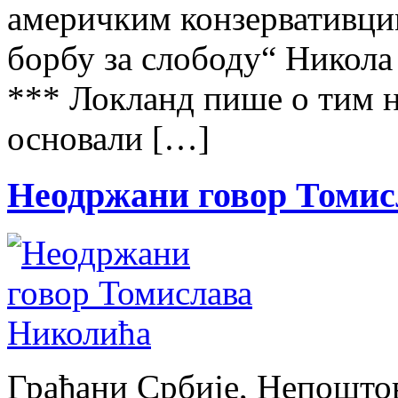
америчким конзервативцим
борбу за слободу“ Никола
*** Локланд пише о тим н
основали […]
Неодржани говор Томи
Грађани Србије, Непоштов