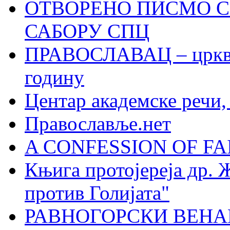
ОТВОРЕНО ПИСМО С
САБОРУ СПЦ
ПРАВОСЛАВАЦ – црквен
годину
Центар академске речи
Православље.нет
A CONFESSION OF FAI
Књига протојереја др. 
против Голијата"
РАВНОГОРСКИ ВЕНА