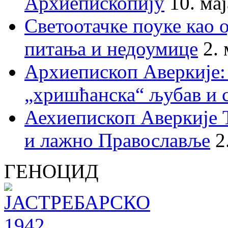
Архиепископију
10. ма
Светоотачке поуке као 
питања и недоумице
2.
Архиепископ Аверкије:
„хришћанска“ љубав и 
Аехиепископ Аверкије 
и лажно Православље
2
ГЕНОЦИД