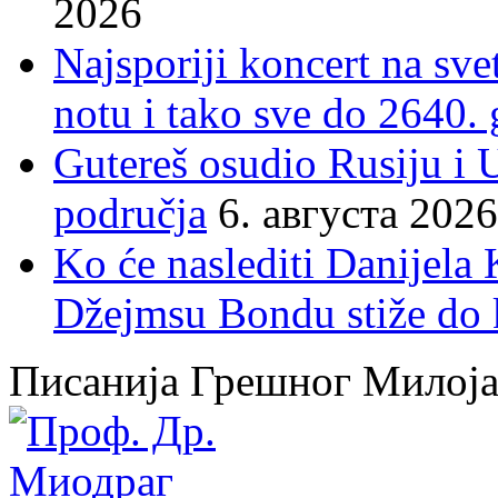
2026
Najsporiji koncert na sv
notu i tako sve do 2640.
Gutereš osudio Rusiju i 
područja
6. августа 2026
Ko će naslediti Danijela
Džejmsu Bondu stiže do 
Писанија Грешног Милој