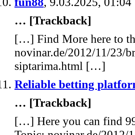
fun88
,
9.03.2025, 01:04
… [Trackback]
[…] Find More here to th
novinar.de/2012/11/23/br
siptarima.html […]
Reliable betting platfo
… [Trackback]
[…] Here you can find 99
Topic: novinar.de/2012/1