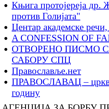
Књига протојереја др. 
против Голијата"
Центар академске речи
A CONFESSION OF FAI
ОТВОРЕНО ПИСМО С
САБОРУ СПЦ
Православље.нет
ПРАВОСЛАВАЦ – црквен
годину
АГЕНЦИЈА ЗА БОРБУ 