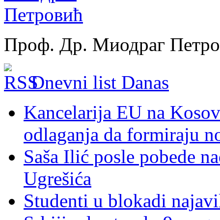
Проф. Др. Миодраг Петр
Dnevni list Danas
Kancelarija EU na Kosovu:
odlaganja da formiraju no
Saša Ilić posle pobede n
Ugrešića
Studenti u blokadi najav