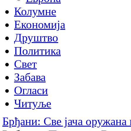
Колумне
Економија
Друштво
Политика
Свет
Забава
Огласи
Читуље
Брђани: Све јача оружан