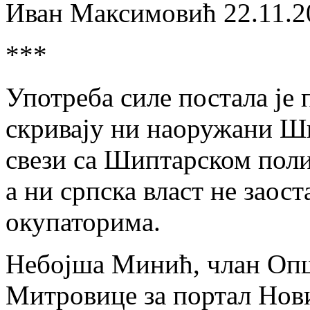
Иван Максимовић 22.11.2
***
Употреба силе постала је 
скривају ни наоружани Ши
свези са Шиптарском по
а ни српска власт не заос
окупаторима.
Небојша Минић, члан Опш
Митровице за портал Нов