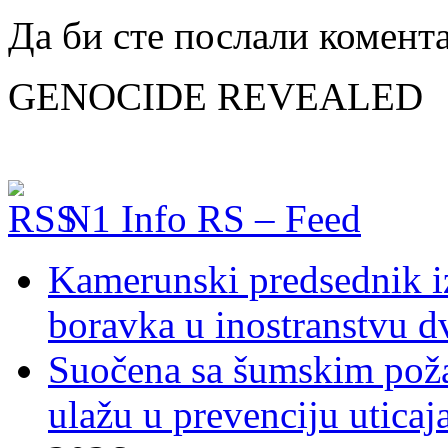
Да би сте послали комент
GENOCIDE REVEALED
N1 Info RS – Feed
Kamerunski predsednik iz
boravka u inostranstvu d
Suočena sa šumskim poža
ulažu u prevenciju uticaj