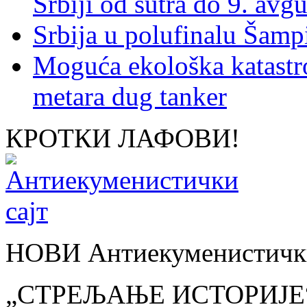
Srbiji od sutra do 9. avgu
Srbija u polufinalu Šamp
Moguća ekološka katastr
metara dug tanker
КРОТКИ ЛАФОВИ!
НОВИ Антиекуменистички
„СТРЕЉАЊЕ ИСТОРИЈЕ