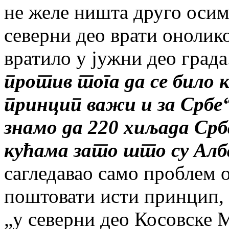
не желе ништа друго осим
северни део врати онолик
вратило у јужни део града
против тога да се било 
принцип важи и за Србе“
знамо да 220 хиљада Срб
кућама зато што су Алб
сагледавао само проблем о
поштовати исти принцип, 
„у северни део Косовске 