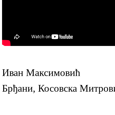
Иван Максимовић
Брђани, Косовска Митров