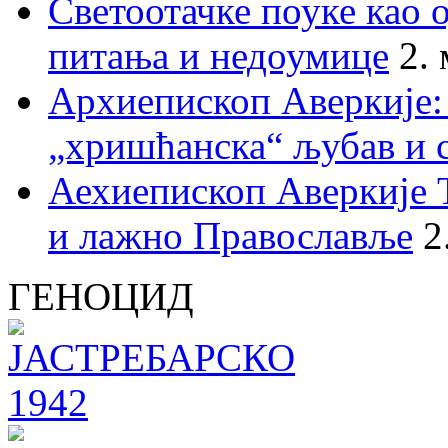
Светоотачке поуке као 
питања и недоумице
2.
Архиепископ Аверкије:
„хришћанска“ љубав и 
Аехиепископ Аверкије 
и лажно Православље
2
ГЕНОЦИД