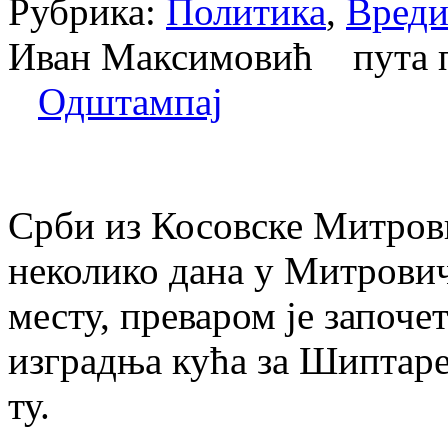
Рубрика:
Политика
,
Вреди
Иван Максимовић пута 
Одштампај
Срби из Косовске Митрови
неколико дана у Митрови
месту, преваром је започе
изградња кућа за Шиптар
ту.