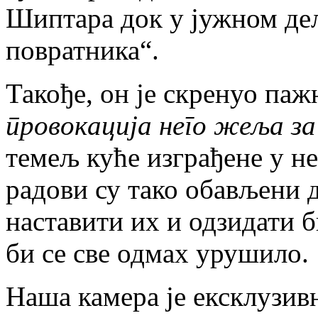
Шиптара док у јужном дел
повратника“.
Такође, он је скренуо паж
провокација него жеља з
темељ куће изграђене у н
радови су тако обављени д
наставити их и одзидати б
би се све одмах урушило.
Наша камера је ексклузив