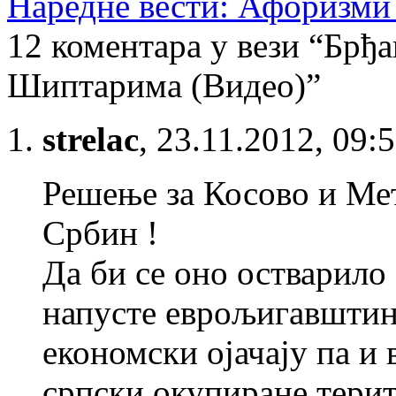
Наредне вести: Афоризми 
12 коментара у вези “Брђ
Шиптарима (Видео)”
strelac
,
23.11.2012, 09:
Решење за Косово и Мет
Србин !
Да би се оно остварило
напусте еврољигавштину
економски ојачају па и 
српски окупиране терит