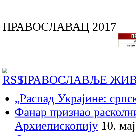
ПРАВОСЛАВАЦ 2017
ПРАВОСЛАВЉЕ ЖИВ
„Распад Украјине: српс
Фанар признао раскол
Архиепископију
10. ма