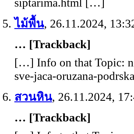
siptarima.html […]
ไม้พื้น
,
26.11.2024, 13:3
… [Trackback]
[…] Info on that Topic: 
sve-jaca-oruzana-podrsk
สวนหิน
,
26.11.2024, 17
… [Trackback]