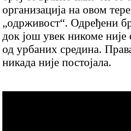
организација на овом тер
„одрживост“. Одређени бр
док још увек никоме није 
од урбаних средина. Прав
никада није постојала.