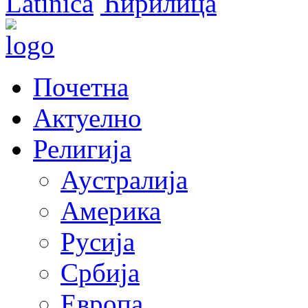
Latinica
Ћирилица
Почетна
Актуелно
Религија
Аустралија
Америка
Русија
Србија
Европа