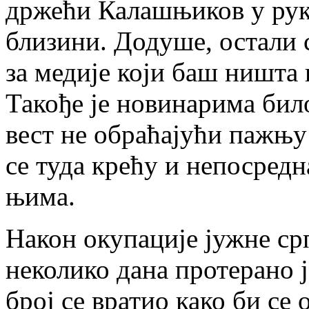
држећи Калашњиков у рук
близини. Додуше, остали 
за медије који баш ништа 
Такође је новинарима бил
вест не обраћајући пажњу
се туда крећу и непосред
њима.
Након окупације јужне ср
неколико дана протерано 
број се вратио како би се