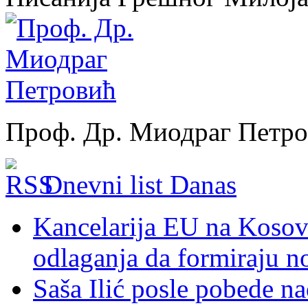
Проф. Др. Миодраг Петр
Dnevni list Danas
Kancelarija EU na Kosovu:
odlaganja da formiraju no
Saša Ilić posle pobede n