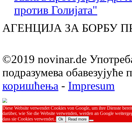
против Голијата"
АГЕНЦИЈА ЗА БОРБУ 
©2019 novinar.de Употреб
подразумева обавезујуће
коришћења
-
Impresum
Diese Website verwendet Cookies von Google, um ihre Dienste bereitz
darüber, wie Sie die Website verwenden, werden an Google weitergeg
dass sie Cookies verwendet..
Ok
Read more