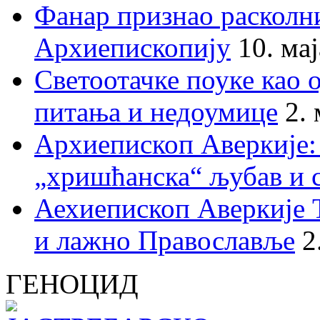
Фанар признао раскол
Архиепископију
10. ма
Светоотачке поуке као 
питања и недоумице
2.
Архиепископ Аверкије:
„хришћанска“ љубав и 
Аехиепископ Аверкије 
и лажно Православље
2
ГЕНОЦИД