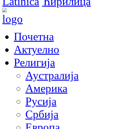
Latinica
Ћирилица
Почетна
Актуелно
Религија
Аустралија
Америка
Русија
Србија
Европа