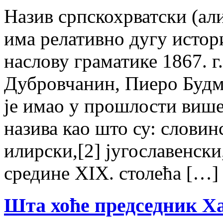
Назив српскохрватски (али
има релативно дугу истори
наслову граматике 1867. г
Дубровчанин, Пиеро Будма
је имао у прошлости виш
назива као што су: словин
илирски,[2] југославенски
средине XIX. столећа […]
Шта хоће председник Х