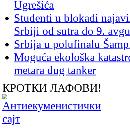
Ugrešića
Studenti u blokadi najav
Srbiji od sutra do 9. avgu
Srbija u polufinalu Šamp
Moguća ekološka katastr
metara dug tanker
КРОТКИ ЛАФОВИ!