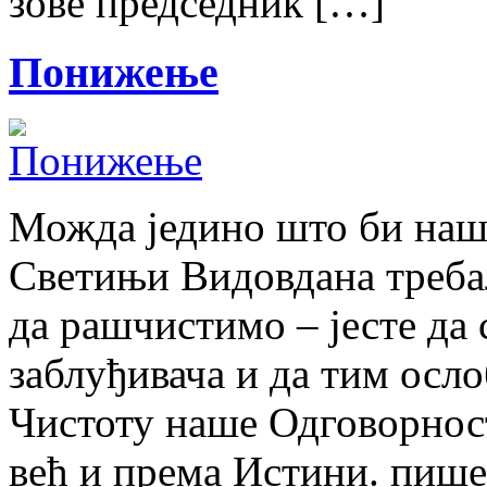
зове председник […]
Понижење
Можда једино што би наш
Светињи Видовдана требал
да рашчистимо – јесте да 
заблуђивача и да тим осл
Чистоту наше Одговорнос
већ и према Истини. пише