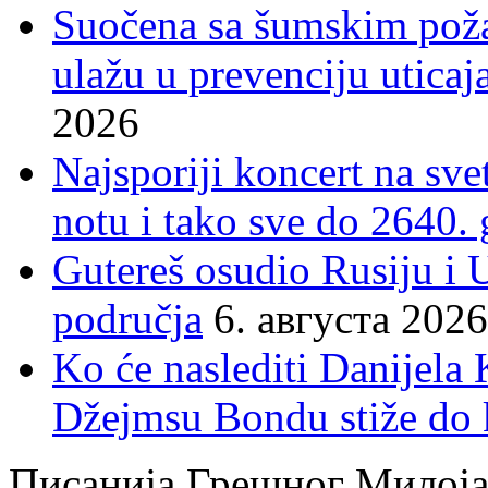
Suočena sa šumskim poža
ulažu u prevenciju uticaj
2026
Najsporiji koncert na sv
notu i tako sve do 2640.
Gutereš osudio Rusiju i 
područja
6. августа 2026
Ko će naslediti Danijela
Džejmsu Bondu stiže do 
Писанија Грешног Милој