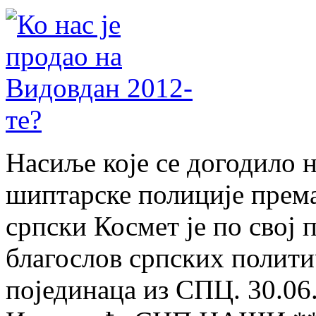
Насиље које се догодило 
шиптарске полиције према
српски Космет је по свој
благослов српских политич
појединаца из СПЦ. 30.06