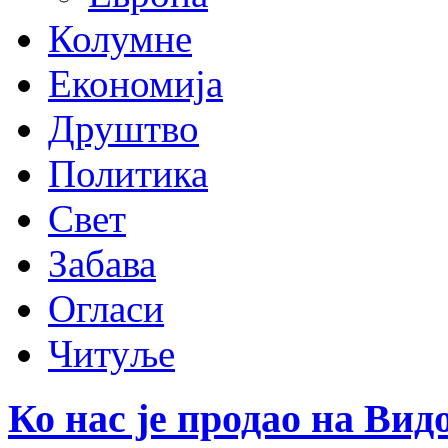
Колумне
Економија
Друштво
Политика
Свет
Забава
Огласи
Читуље
Ко нас је продао на Вид