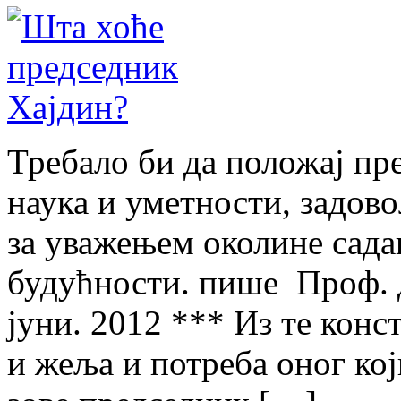
Требало би да положај пр
наука и уметности, задово
за уважењем околине сада
будућности. пише Проф. д
јуни. 2012 *** Из те конс
и жеља и потреба оног који