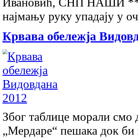
Ивановић, СНП НАШИ ***
најмању руку упадају у оч
Крвава обележја Видовд
Због таблице морали смо 
„Мердаре“ пешака док би 