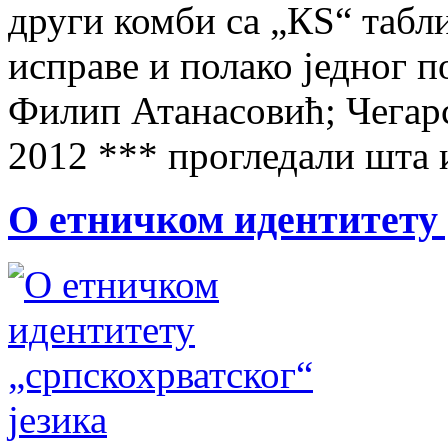
други комби са „КЅ“ табл
исправе и полако једног п
Филип Атанасовић; Чегарс
2012 *** прогледали шта 
О етничком идентитету 