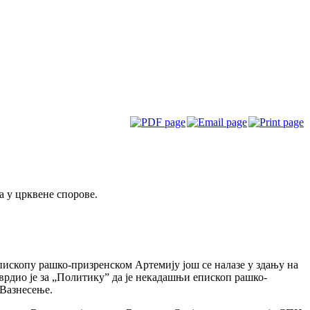
а у црквене спорове.
ископу рашко-призренском Артемију још се налазе у здању на
врдио је за „Политику” да је некадашњи епископ рашко-
 Вазнесење.