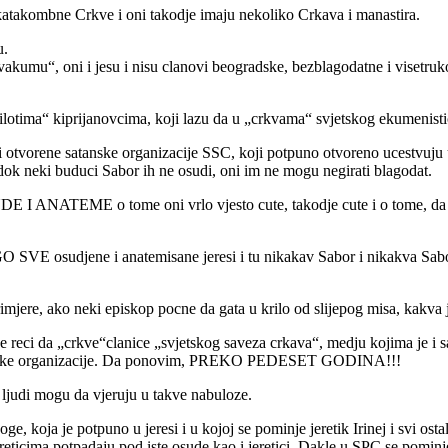
katakombne Crkve i oni takodje imaju nekoliko Crkava i manastira.
u.
akumu“, oni i jesu i nisu clanovi beogradske, bezblagodatne i visetruk
„zilotima“ kiprijanovcima, koji lazu da u „crkvama“ svjetskog ekumenisti
i otvorene satanske organizacije SSC, koji potpuno otvoreno ucestvuju 
, dok neki buduci Sabor ih ne osudi, oni im ne mogu negirati blagodat.
NATEME o tome oni vrlo vjesto cute, takodje cute i o tome, da episk
EGO SVE osudjene i anatemisane jeresi i tu nikakav Sabor i nikakva S
imjere, ako neki episkop pocne da gata u krilo od slijepog misa, kakva 
e reci da „crkve“clanice „svjetskog saveza crkava“, medju kojima je
atanske organizacije. Da ponovim, PREKO PEDESET GODINA!!!
 ljudi mogu da vjeruju u takve nabuloze.
e, koja je potpuno u jeresi i u kojoj se pominje jeretik Irinej i svi osta
ereticima potpadaju pod iste osude kao i jeretici. Dakle u SPC se pominj