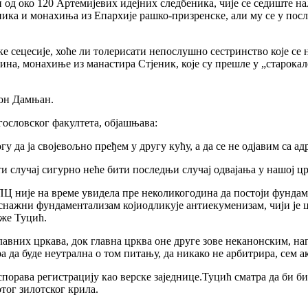
од око 120 Артемијевих идејних следбеника, чије се седиште на
ника и монахиња из Епархије рашко-призренске, али му се у по
е сецесије, хоће ли толерисати непослушно сестринство које се 
дина, монахиње из манастира Стјеник, које су прешле у „старока
кон Дамњан.
ословског факултета, објашњава:
у да ја својевољно пређем у другу кућу, а да се не одјавим са ад
 случај сигурно неће бити последњи случај одвајања у нашој ц
СПЦ није на време увидела пре неколикогодина да постоји фундам
нажни фундаментализам којиодликује антиекуменизам, чији је цен
аже Туцић.
славних цркава, док главна црква оне друге зове неканонским, на
ра да буде неутрална о том питању, да никако не арбитрира, сем 
порава регистрацију као верске заједнице.Туцић сматра да би б
тог зилотског крила.