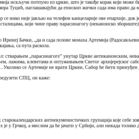
ија искључи потпуно из цркве, што је такође корак који може б
зира Туцић, наглашавајући да епископ жички сада има право да 
р се нико није јављао на телефон канцеларије ове епархије, док
талицама, који чине праву парасинагогу (неканонско збориште) 
о Иринеј Бачки, „да и сада позове монаха Артемија (Радосављеви
јања, са пута раскола.
ол: стварањем „парасинагоге” унутар Цркве антиканонским, н
ем, лажима, клеветама и оптуживањем Светог архијерејског сабо
Уколико се Артемије не врати Цркви, Сабор ће бити принуђен д
редузети СПЦ, он каже:
х старокалендарских антиекуменистичких групација које себе з
 је у Грчкој, а мислим да ће јачати у Србији, али никада толико