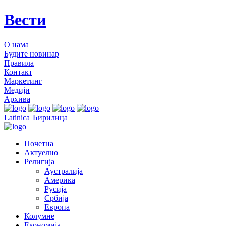
Вести
О нама
Будите новинар
Правила
Контакт
Маркетинг
Медији
Архива
Latinica
Ћирилица
Почетна
Актуелно
Религија
Аустралија
Америка
Русија
Србија
Европа
Колумне
Економија