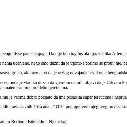
 beogradske parasinagoge. Da nije bilo tog bezakonja, vladika Artemije
 nama ucenjene, nego smo duzni da je trpimo i borimo se protiv nje, b
monastvo grijeh, ako uzmemo da je razlog odvajanja bezakonje beogradsk
eres, onda je vladika duzan da vjernom narodu objavi da je Crkva u koj
sa anatemisanim i prokletim jereticima.
da mu je veoma dobro poznato da ima posao sa super jereticima i neprija
 istinitih pravoslavnih Hriscana „GOH“ pod upravom njegovog preosveste
 i u Berlinu i Bilefeldu u Njemckoj.