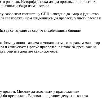
ити ризичан. Историја је показала да прогањање зилотских
монахиње избаци из манастира.
 је у саборском саопштењу СПЦ наведено да „мир и јединство
са све израженијом тенденцијом да прерасту у чисти раскол и
ћа) да се, заједно са својим следбеницима бившим
еважећим рукополагањима и монашењима, отварањем манастира
ра и епископата Српске православне цркве за јерес, лажни
а предузме додатне канонске мере.
ову црквом. Мислим да зилотизам у православним
 да би превладале. Вероватно и једном делу епископата