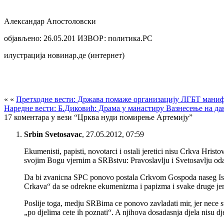
Александар Апостоловски
објављено: 26.05.201 ИЗВОР: политика.РС
илустрација новинар.де (интернет)
« «
Претходне вести: Држава помаже организацију ЛГБТ маниф
Наредне вести: Б.Диковић: Драма у манастиру Вазнесење на дан
17 коментара у вези “Црква нуди помирење Артемију”
Srbin Svetosavac
,
27.05.2012, 07:59
Ekumenisti, papisti, novotarci i ostali jeretici nisu Crkva Hri
svojim Bogu vjernim a SRBstvu: Pravoslavlju i Svetosavlju o
Da bi zvanicna SPC ponovo postala Crkvom Gospoda naseg Isusa 
Crkava“ da se odrekne ekumenizma i papizma i svake druge jer
Poslije toga, medju SRBima ce ponovo zavladati mir, jer nece 
„po djelima cete ih poznati“. A njihova dosadasnja djela nisu dj