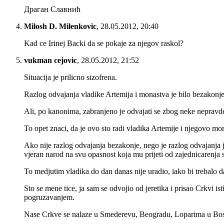
Драган Славнић
Milosh D. Milenkovic
,
28.05.2012, 20:40
Kad ce Irinej Backi da se pokaje za njegov raskol?
vukman cejovic
,
28.05.2012, 21:52
Situacija je prilicno sizofrena.
Razlog odvajanja vladike Artemija i monastva je bilo bezakonje
Ali, po kanonima, zabranjeno je odvajati se zbog neke nepravde
To opet znaci, da je ovo sto radi vladika Artemije i njegovo 
Ako nije razlog odvajanja bezakonje, nego je razlog odvajanja j
vjeran narod na svu opasnost koja mu prijeti od zajednicarenja 
To medjutim vladika do dan danas nije uradio, iako bi trebalo 
Sto se mene tice, ja sam se odvojio od jeretika i prisao Crkvi
pogruzavanjem.
Nase Crkve se nalaze u Smederevu, Beogradu, Loparima u Bosni