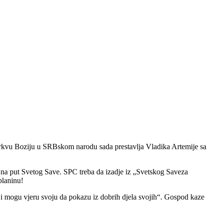
tu Crkvu Boziju u SRBskom narodu sada prestavlja Vladika Artemije sa
 na put Svetog Save. SPC treba da izadje iz „Svetskog Saveza
planinu!
ji mogu vjeru svoju da pokazu iz dobrih djela svojih“. Gospod kaze