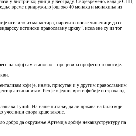
лази у Бистричкој улици у Београду. Својевремено, када је СПЦ
следње време придружило још око 40 монаха и монахиња из
није иселило из манастира, нарочито после чињенице да се
лендарску истински православну цркву”, исељене су из тог
ресе на којој сам становао – прецизира професор теологије.
ркви.
ентализам који је, иначе, присутан и у другим православним
тар антипапизам. Реч је о једној врсти фобије и страха од
глашава Туцић. На наше питање, да ли држава на било који
ако учесници спора крше законе.
ило добро да окружење Артемија добије некаквуструктуру па