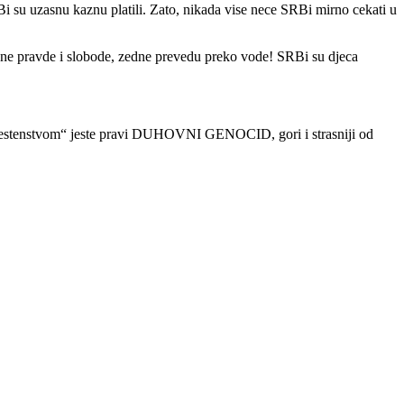
Bi su uzasnu kaznu platili. Zato, nikada vise nece SRBi mirno cekati u
jne pravde i slobode, zedne prevedu preko vode! SRBi su djeca
„svestenstvom“ jeste pravi DUHOVNI GENOCID, gori i strasniji od