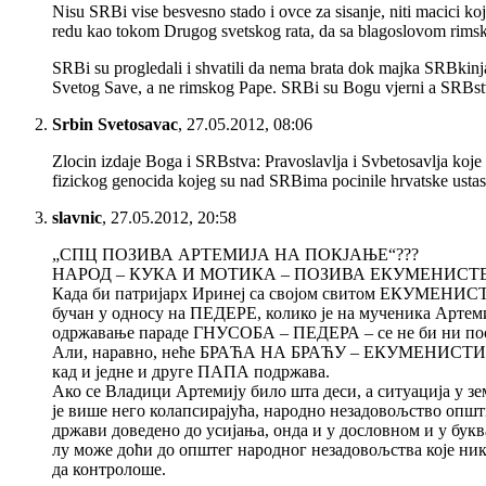
Nisu SRBi vise besvesno stado i ovce za sisanje, niti macici ko
redu kao tokom Drugog svetskog rata, da sa blagoslovom rimsk
SRBi su progledali i shvatili da nema brata dok majka SRBkinj
Svetog Save, a ne rimskog Pape. SRBi su Bogu vjerni a SRBstvu
Srbin Svetosavac
,
27.05.2012, 08:06
Zlocin izdaje Boga i SRBstva: Pravoslavlja i Svbetosavlja k
fizickog genocida kojeg su nad SRBima pocinile hrvatske ust
slavnic
,
27.05.2012, 20:58
„СПЦ ПОЗИВА АРТЕМИЈА НА ПОКЈАЊЕ“???
НАРОД – КУКА И МОТИКА – ПОЗИВА ЕКУМЕНИСТЕ
Када би патријарх Иринеј са својом свитом ЕКУМЕНИСТ
бучан у односу на ПЕДЕРЕ, колико је на мученика Артем
одржавање параде ГНУСОБА – ПЕДЕРА – се не би ни по
Али, наравно, неће БРАЋА НА БРАЋУ – ЕКУМЕНИСТИ 
кад и једне и друге ПАПА подржава.
Ако се Владици Артемију било шта деси, а ситуација у з
је више него колапсирајућа, народно незадовољство опш
држави доведено до усијања, онда и у дословном и у бук
лу може доћи до општег народног незадовољства које ни
да контролоше.