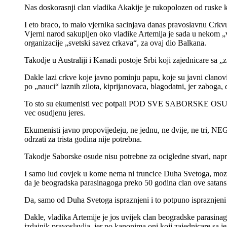
Nas doskorasnji clan vladika Akakije je rukopolozen od ruske 
I eto braco, to malo vjernika sacinjava danas pravoslavnu Crkv
Vjerni narod sakupljen oko vladike Artemija je sada u nekom „v
organizacije „svetski savez crkava“, za ovaj dio Balkana.
Takodje u Australiji i Kanadi postoje Srbi koji zajednicare sa 
Dakle lazi crkve koje javno pominju papu, koje su javni clanov
po „nauci“ laznih zilota, kiprijanovaca, blagodatni, jer zaboga
To sto su ekumenisti vec potpali POD SVE SABORSKE OSUDE I A
vec osudjenu jeres.
Ekumenisti javno propovijedeju, ne jednu, ne dvije, ne tri, N
odrzati za trista godina nije potrebna.
Takodje Saborske osude nisu potrebne za ocigledne stvari, napr
I samo lud covjek u kome nema ni truncice Duha Svetoga, moz
da je beogradska parasinagoga preko 50 godina clan ove s
Da, samo od Duha Svetoga ispraznjeni i to potpuno ispraznjeni
Dakle, vladika Artemije je jos uvijek clan beogradske parasinagog
izdajnik pravoslavlja, jer po kanonima oni koji zajednicare sa j