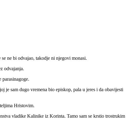
 se ne bi odvajao, takodje ni njegovi monasi.
ez odvajanja.
e parasinagoge.
oj je sam dugo vremena bio episkop, pala u jeres i da obavijesti
teljima Hristovim.
nstva vladike Kalinike iz Korinta. Tamo sam se krstio trostrukim