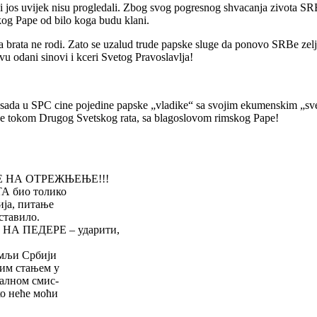
ji jos uvijek nisu progledali. Zbog svog pogresnog shvacanja zivota SR
og Pape od bilo koga budu klani.
a brata ne rodi. Zato se uzalud trude papske sluge da ponovo SRBe zel
 odani sinovi i kceri Svetog Pravoslavlja!
oje sada u SPC cine pojedine papske „vladike“ sa svojim ekumenskim 
ase tokom Drugog Svetskog rata, sa blagoslovom rimskog Pape!
 НА ОТРЕЖЊЕЊЕ!!!
А био толико
ија, питање
ставило.
НА ПЕДЕРЕ – ударити,
емљи Србији
тим стањем у
валном смис-
ко неће моћи