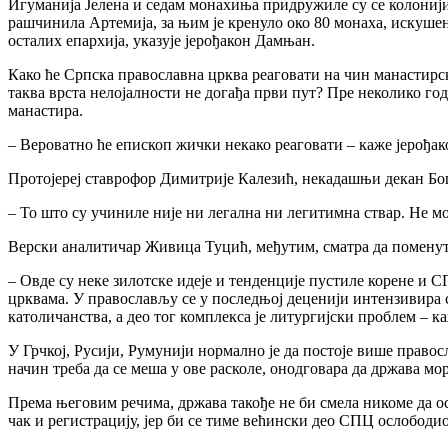
Игуманија Јелена и седам монахиња придружиле су се колонији 
рашчинила Артемија, за њим је кренуло око 80 монаха, искуше
осталих епархија, указује јерођакон Дамњан.
Како ће Српска православна црква реаговати на чин манастирск
таква врста нелојалности не догађа први пут? Пре неколико го
манастира.
– Вероватно ће епископ жички некако реаговати – каже јерођа
Протојереј ставрофор Димитрије Калезић, некадашњи декан Бог
– То што су учиниле није ни легална ни легитимна ствар. Не мог
Верски аналитичар Живица Туцић, међутим, сматра да поменути
– Овде су неке зилотске идеје и тенденције пустиле корене и 
црквама. У православљу се у последњој деценији интензивира с
католичанства, а део тог комплекса је литургијски проблем – к
У Грчкој, Русији, Румунији нормално је да постоје више право
начин треба да се меша у ове расколе, онодговара да држава мо
Према његовим речима, држава такође не би смела никоме да ос
чак и регистрацију, јер би се тиме већински део СПЦ ослободио