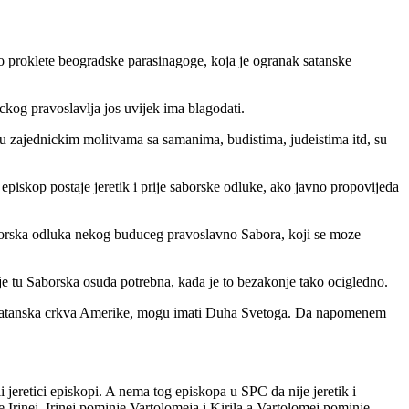
o proklete beogradske parasinagoge, koja je ogranak satanske
ckog pravoslavlja jos uvijek ima blagodati.
u zajednickim molitvama sa samanima, budistima, judeistima itd, su
op postaje jeretik i prije saborske odluke, ako javno propovijeda
aborska odluka nekog buduceg pravoslavno Sabora, koji se moze
je tu Saborska osuda potrebna, kada je to bezakonje tako ocigledno.
 i satanska crkva Amerike, mogu imati Duha Svetoga. Da napomenem
li jeretici episkopi. A nema tog episkopa u SPC da nije jeretik i
e Irinej, Irinej pominje Vartolomeja i Kirila a Vartolomej pominje