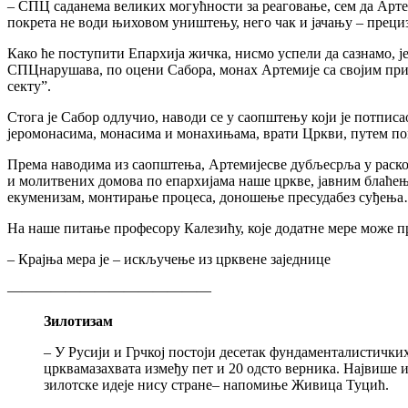
– СПЦ саданема великих могућности за реаговање, сем да Артем
покрета не води њиховом уништењу, него чак и јачању – преци
Како ће поступити Епархија жичка, нисмо успели да сазнамо, је
СПЦнарушава, по оцени Сабора, монах Артемије са својим прис
секту”.
Стога је Сабор одлучио, наводи се у саопштењу који је потписа
јеромонасима, монасима и монахињама, врати Цркви, путем пока
Према наводима из саопштења, Артемијесве дубљесрља у раск
и молитвених домова по епархијама наше цркве, јавним блаћењ
екуменизам, монтирање процеса, доношење пресудабез суђења…
На наше питање професору Калезићу, које додатне мере може п
– Крајња мера је – искључење из црквене заједнице
——————————————
Зилотизам
– У Русији и Грчкој постоји десетак фундаменталистички
црквамазахвата између пет и 20 одсто верника. Највише их
зилотске идеје нису стране– напомиње Живица Туцић.