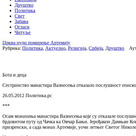
Друштво
Политика
Свет
Забава
Огласи
Читуље
Црква нуди помирење Артемију
Рубрика:
Политика
,
Актуелно
,
Религија
,
Србија
,
Друштво
Ауто
Бота и деца
Сестринство манастира Вазнесења отказало послушност епископ
26.05.2012 Политика.рс
***
Осам монахиња манастира Вазнесења које су отказале послушн
брдовитом путу од Чачка ка Овчар Бањи. Јерођакон Дамњан Ков
призренски, а сада монах Артемије, уочи летњег Светог Нико