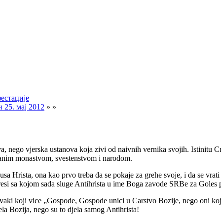
естације
 25. мај 2012
» »
stova, nego vjerska ustanova koja zivi od naivnih vernika svojih. Istini
danim monastvom, svestenstvom i narodom.
Hrista, ona kao prvo treba da se pokaje za grehe svoje, i da se vrati
esi sa kojom sada sluge Antihrista u ime Boga zavode SRBe za Goles 
svaki koji vice „Gospode, Gospode unici u Carstvo Bozije, nego oni ko
ela Bozija, nego su to djela samog Antihrista!