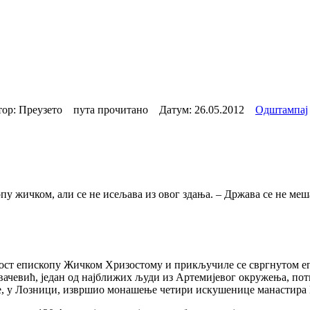
р: Преузето пута прочитано Датум:
26.05.2012
Одштампај
у жичком, али се не исељава из овог здања. – Држава се не меш
ост епископу Жичком Хризостому и прикључиле се свргнутом еп
ачевић, један од најближих људи из Артемијевог окружења, пот
ле, у Лозници, извршио монашење четири искушенице манастира