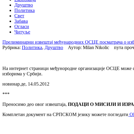
Друштво
Политика
Свет
Забава
Огласи
Читуље
Прелиминарни извештај међународних ОСЦЕ посматрача о изб
Рубрика:
Политика
,
Друштво
Аутор: Milan Nikolic пута пр
На интернет страници међунородне организације ОСЦЕ може 
изборима у Србији.
новинар.де, 14.05.2012
***
Преносимо део овог извештаја,
ПОДАЦИ О МИСИЈИ И ИЗР
Комплетан документ на СРПСКОМ језику можете погледати
ОВ