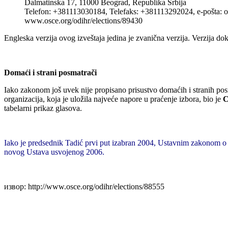
Dalmatinska 17, 11000 Beograd, Republika Srbija
Telefon: +381113030184, Telefaks: +381113292024, e-pošta: o
www.osce.org/odihr/elections/89430
Engleska verzija ovog izveštaja jedina je zvanična verzija. Verzija d
Domaći i strani posmatrači
Iako zakonom još uvek nije propisano prisustvo domaćih i stranih po
organizacija, koja je uložila najveće napore u praćenje izbora, bio je
C
tabelarni prikaz glasova.
Iako je predsednik Tadić prvi put izabran 2004, Ustavnim zakonom 
novog Ustava usvojenog 2006.
извор: http://www.osce.org/odihr/elections/88555