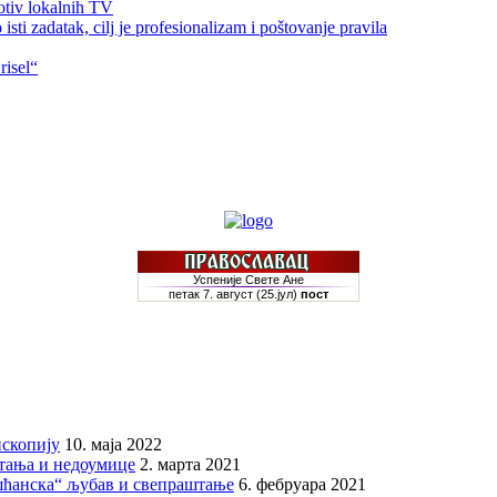
otiv lokalnih TV
sti zadatak, cilj je profesionalizam i poštovanje pravila
risel“
скопију
10. маја 2022
итања и недоумице
2. марта 2021
шћанска“ љубав и свепраштање
6. фебруара 2021