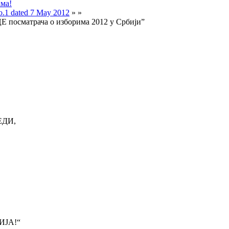
ама!
o.1 dated 7 May 2012
» »
Е посматрача о изборима 2012 у Србији”
ЕДИ,
ИЈА!“