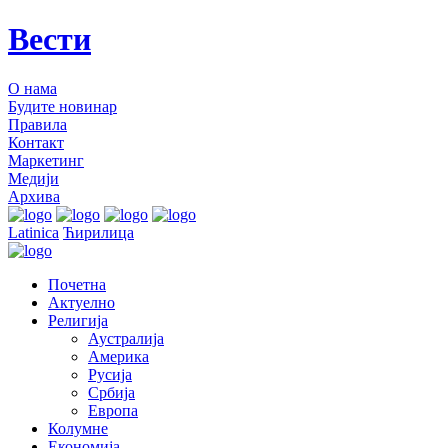
Вести
О нама
Будите новинар
Правила
Контакт
Маркетинг
Медији
Архива
Latinica
Ћирилица
Почетна
Актуелно
Религија
Аустралија
Америка
Русија
Србија
Европа
Колумне
Економија