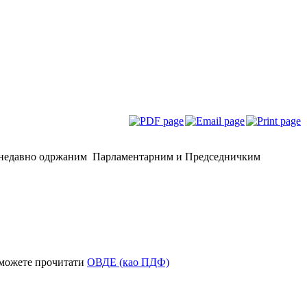
 о недавно одржаним Парламентарним и Председничким
можете прочитати
ОВДЕ (као ПДФ)