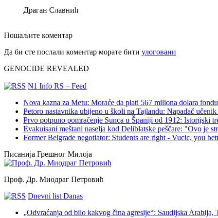
Драган Славнић
Пошаљите коментар
Да би сте послали коментар морате бити
улоговани
GENOCIDE REVEALED
N1 Info RS – Feed
Nova kazna za Metu: Moraće da plati 567 miliona dolara fondu 
Petoro nastavnika ubijeno u školi na Tajlandu: Napadač učenik 
Prvo potpuno pomračenje Sunca u Španiji od 1912: Istorijski t
Evakuisani meštani naselja kod Deliblatske peščare: "Ovo je s
Former Belgrade negotiator: Students are right - Vucic, you bet
Писанија Грешног Милоја
Проф. Др. Миодраг Петровић
Dnevni list Danas
„Odvraćanja od bilo kakvog čina agresije“: Saudijska Arabija,