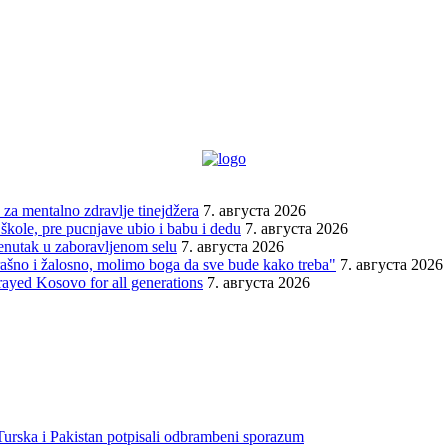
za mentalno zdravlje tinejdžera
7. августа 2026
škole, pre pucnjave ubio i babu i dedu
7. августа 2026
renutak u zaboravljenom selu
7. августа 2026
trašno i žalosno, molimo boga da sve bude kako treba"
7. августа 2026
rayed Kosovo for all generations
7. августа 2026
 Turska i Pakistan potpisali odbrambeni sporazum