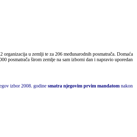
iz 2 organizacija u zemlji te za 206 međunarodnih posmatrača. Domaća
1000 posmatrača širom zemlje na sam izborni dan i napravio uporedan
jegov izbor 2008. godine
smatra njegovim prvim mandatom
nakon