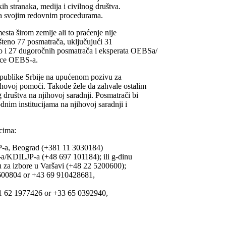
kih stranaka, medija i civilnog društva.
sa svojim redovnim procedurama.
sta širom zemlje ali to praćenje nije
teno 77 posmatrača, uključujući 31
o i 27 dugoročnih posmatrača i eksperata OEBSa/
nice OEBS-a.
epublike Srbije na upućenom pozivu za
jihovoj pomoći. Takođe žele da zahvale ostalim
 društva na njihovoj saradnji. Posmatrači bi
dnim institucijama na njihovoj saradnji i
cima:
P-a, Beograd (+381 11 3030184)
a/KDILJP-a (+48 697 101184); ili g-dinu
za izbore u Varšavi (+48 22 5200600);
5600804 or +43 69 910428681,
 62 1977426 or +33 65 0392940,