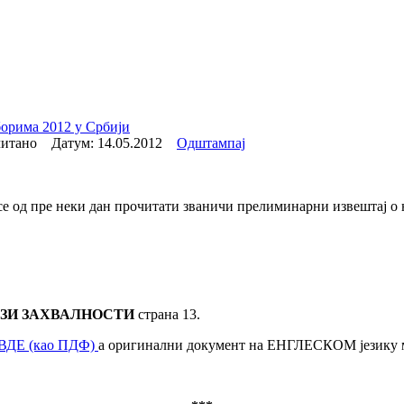
орима 2012 у Србији
очитано Датум:
14.05.2012
Одштампај
се од пре неки дан прочитати званичи прелиминарни извештај
АЗИ ЗАХВАЛНОСТИ
страна 13.
ДЕ (као ПДФ)
а оригинални документ на ЕНГЛЕСКОМ језику 