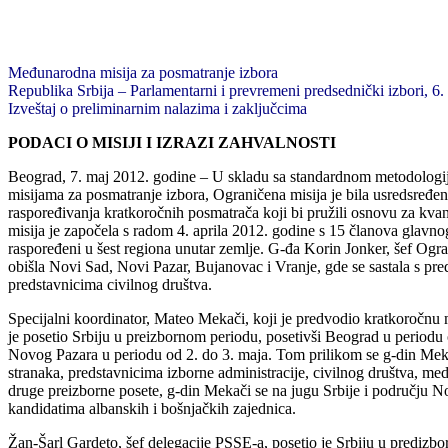
Međunarodna misija za posmatranje izbora
Republika Srbija – Parlamentarni i prevremeni predsednički izbori, 6
Izveštaj o preliminarnim nalazima i zaključcima
PODACI O MISIJI I IZRAZI ZAHVALNOSTI
Beograd, 7. maj 2012. godine – U skladu sa standardnom metodolo
misijama za posmatranje izbora, Ograničena misija je bila usredsređe
raspoređivanja kratkoročnih posmatrača koji bi pružili osnovu za kv
misija je započela s radom 4. aprila 2012. godine s 15 članova glavno
raspoređeni u šest regiona unutar zemlje. G-đa Korin Jonker, šef Og
obišla Novi Sad, Novi Pazar, Bujanovac i Vranje, gde se sastala s pred
predstavnicima civilnog društva.
Specijalni koordinator, Mateo Mekači, koji je predvodio kratkoročnu
je posetio Srbiju u preizbornom periodu, posetivši Beograd u periodu o
Novog Pazara u periodu od 2. do 3. maja. Tom prilikom se g-din Meka
stranaka, predstavnicima izborne administracije, civilnog društva, m
druge preizborne posete, g-din Mekači se na jugu Srbije i području N
kandidatima albanskih i bošnjačkih zajednica.
Žan-Šarl Gardeto, šef delegacije PSSE-a, posetio je Srbiju u predizb