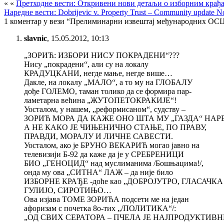
« «
Претходне вести: Откривени нови детаљи о изборним крађ
Наредне вести: Dobrijevic v. Property Trust – Community update N
1 коментар у вези “Прелиминарни извештај међународних ОСЦ
slavnic
,
15.05.2012, 10:13
„ЗОРИЋ: ИЗБОРИ НИСУ ПОКРАДЕНИ“???
Нису „покрадени“, али су на локалу
КРАДУЦКАНИ, негде мање, негде више…
Дакле, на локалу „МАЛО“, а то му на ГЛОБАЛУ
дође ГОЛЕМО, таман толико да се формира пар-
ламетарна већина „ЖУТОПЕТОКРАКИЈЕ“!
Уосталом, у нашем, „реформисаном“, судству –
ЗОРИЋ МОРА ДА КАЖE ОНО ШТА МУ „ГАЗДА“ НАР
А НЕ КАКО ЈЕ ЧИЊЕНИЧНО СТАЊЕ, ПО ПРАВУ,
ПРАВДИ, МОРАЛУ И ЛИЧНЕ САВЕСТИ.
Уосталом, ако је БРУНО ВЕКАРИЋ могао јавно на
телевизији Б-92 да каже да је у СРЕБРЕНИЦИ
БИО „ГЕНОЦИД“ над муслиманима /Бошњацима!/,
онда му ова „СИТНА“ ЛАЖ – да није било
ИЗБОРНЕ КРАЂЕ -доће као „ДОБРОЈУТРО, ГЛАСАЧКА
ГУЛИJО, СИРОТИЊО…
Ова изјава ТОМЕ ЗОРИЋА подсети ме на један
афоризам с почетка 8о-тих „/ПОЛИТИКА“/:
„ОД СВИХ СЕРАТОРА – ПЧЕЛА ЈЕ НАЈПРОДУКТИВН