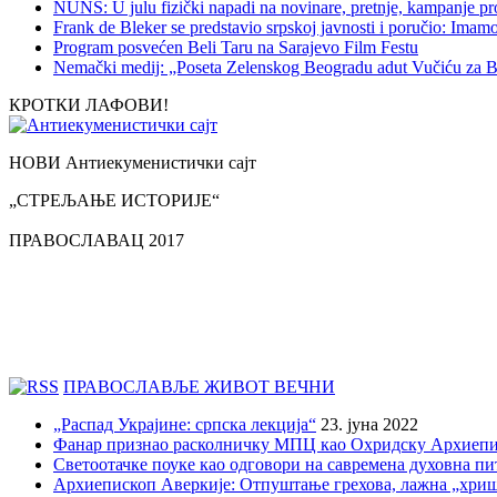
NUNS: U julu fizički napadi na novinare, pretnje, kampanje pr
Frank de Bleker se predstavio srpskoj javnosti i poručio: Imamo i
Program posvećen Beli Taru na Sarajevo Film Festu
Nemački medij: „Poseta Zelenskog Beogradu adut Vučiću za B
КРОТКИ ЛАФОВИ!
НОВИ Антиекуменистички сајт
„СТРЕЉАЊЕ ИСТОРИЈЕ“
ПРАВОСЛАВАЦ 2017
ПРАВОСЛАВЉЕ ЖИВОТ ВЕЧНИ
„Распад Украјине: српска лекција“
23. јуна 2022
Фанар признао расколничку МПЦ као Охридску Архиепи
Светоотачке поуке као одговори на савремена духовна п
Архиепископ Аверкије: Отпуштање грехова, лажна „хри