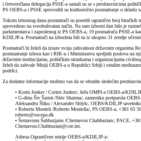
i četveročlana delegacija PSSE-a sastali su se s predstavnicima politič
PS OEBS-a i PSSE sprovodili su kratkoročno posmatranje u skladu 
Tokom izbornog dana posmatrači su posetili ograničen broj biračkih me
sprovedeno na sveobuhvatan način. Na sam izborni dan bilo je razmeš
parlamentarca i zaposlenog iz PS OEBS-a, 19 posmatrača PSSE-a ka
KDILJP-a. Posmatrači na izborima bili su iz ukupno 31 zemlje učes
Posmatrači bi želeli da izraze svoju zahvalnost državnim organima R
postmatranje izbora kao i RIK-u i Ministrastvu spoljnih poslova na n
državnim institucijama, političkim strankama i organizacijama civilnog
želeli da zahvale Misiji OEBS-a u Republici Srbiji i ostalim međunaro
podršci.
Za dodatne informacije molimo vas da se obratite sledećim predstavni
• Korin Jonker / Corien Jonker/, šefu OMPI-a OEBS-a/KDILJ
• G-dinu Šiv Šarmi /Shiv Sharma/, zameniku portparola OEBS-
Aleksandru Šliku / Alexander Shlyk/, OEBS/KDILJP savetniku 
• Robertu Monteli /Roberto Montella/, PS OEBS-a, +381 65 
roberto@oscepa.dk
• Šemavonu Šahbazjanu /Chemavon Chahbazian/, PACE, +381
Chemavon.Chahbazian@coe.int.
Adresa Ograničene misije OEBS-a/KDILJP-a: