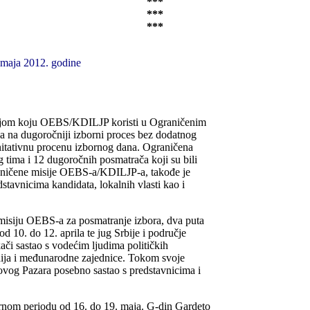
***
***
***
. maja 2012. godine
gijom koju OEBS/KDILJP koristi u Ograničenim
na na dugoročniji izborni proces bez dodatnog
anitativnu procenu izbornog dana. Ograničena
g tima i 12 dugoročnih posmatrača koji su bili
raničene misije OEBS-a/KDILJP-a, takođe je
stavnicima kandidata, lokalnih vlasti kao i
 misiju OEBS-a za posmatranje izbora, dva puta
d 10. do 12. aprila te jug Srbije i područje
či sastao s vodećim ljudima političkih
edija i međunarodne zajednice. Tokom svoje
ovog Pazara posebno sastao s predstavnicima i
ornom periodu od 16. do 19. maja. G-din Gardeto