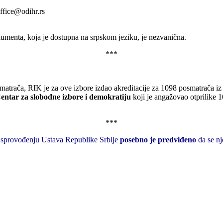
ffice@odihr.rs
okumenta, koja je dostupna na srpskom jeziku, je nezvanična.
***
smatrača, RIK je za ove izbore izdao akreditacije za 1098 posmatrača 
entar za slobodne izbore i demokratiju
koji je angažovao otprilike 
***
o sprovođenju Ustava Republike Srbije
posebno je predviđeno
da se n