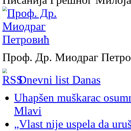
Проф. Др. Миодраг Петр
Dnevni list Danas
Uhapšen muškarac osumnj
Mlavi
„Vlast nije uspela da uru