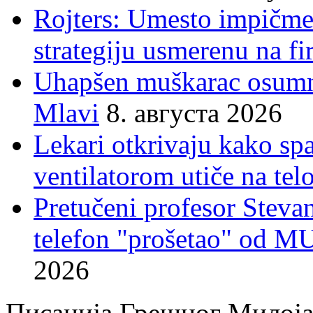
Rojters: Umesto impičmen
strategiju usmerenu na f
Uhapšen muškarac osumnj
Mlavi
8. августа 2026
Lekari otkrivaju kako sp
ventilatorom utiče na telo
Pretučeni profesor Stevan
telefon "prošetao" od M
2026
Писанија Грешног Милој