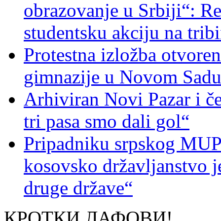
obrazovanje u Srbiji“: R
studentsku akciju na trib
Protestna izložba otvoren
gimnazije u Novom Sad
Arhiviran Novi Pazar i če
tri pasa smo dali gol“
Pripadniku srpskog MUP-
kosovsko državljanstvo je
druge države“
КРОТКИ ЛАФОВИ!