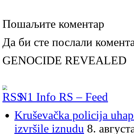
Пошаљите коментар
Да би сте послали комент
GENOCIDE REVEALED
N1 Info RS – Feed
Kruševačka policija uhap
izvršile iznudu
8. август