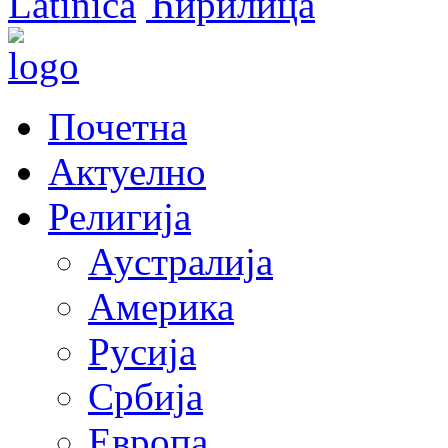
Latinica
Ћирилица
Почетна
Актуелно
Религија
Аустралија
Америка
Русија
Србија
Европа