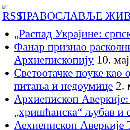
ПРАВОСЛАВЉЕ ЖИВ
„Распад Украјине: српс
Фанар признао раскол
Архиепископију
10. ма
Светоотачке поуке као 
питања и недоумице
2.
Архиепископ Аверкије:
„хришћанска“ љубав и 
Аехиепископ Аверкије 