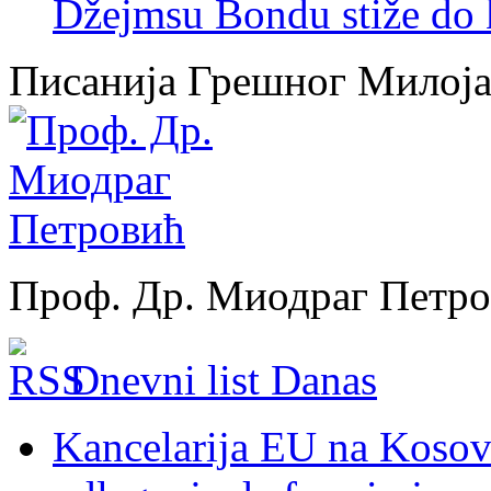
Džejmsu Bondu stiže do 
Писанија Грешног Милој
Проф. Др. Миодраг Петр
Dnevni list Danas
Kancelarija EU na Kosovu: