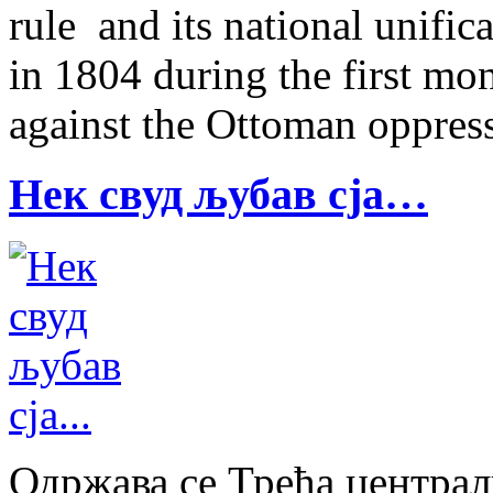
rule and its national unifi
in 1804 during the first mon
against the Ottoman oppress
Нек свуд љубав сја…
Одржава се Трећа централ