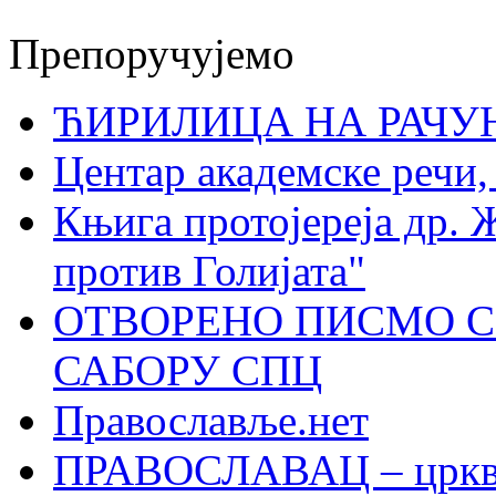
Препоручујемо
ЋИРИЛИЦА НА РАЧ
Центар академске речи
Књига протојереја др. 
против Голијата"
ОТВОРЕНО ПИСМО С
САБОРУ СПЦ
Православље.нет
ПРАВОСЛАВАЦ – црквен