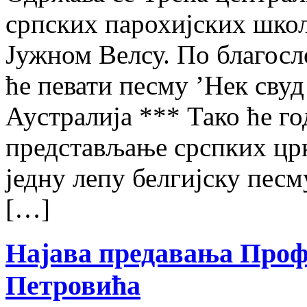
српских парохијских шко
Јужном Велсу. По благосл
ће певати песму ’Нек свуд
Аустралија *** Тако ће г
представљање срспких цр
једну лепу белгијску песм
[…]
Најава предавања Проф
Петровића