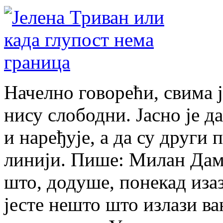
Начелно говорећи, свима ј
нису слободни. Јасно је д
и наређује, а да су други
линији. Пише: Милан Дамј
што, додуше, понекад изаз
јесте нешто што излази ва