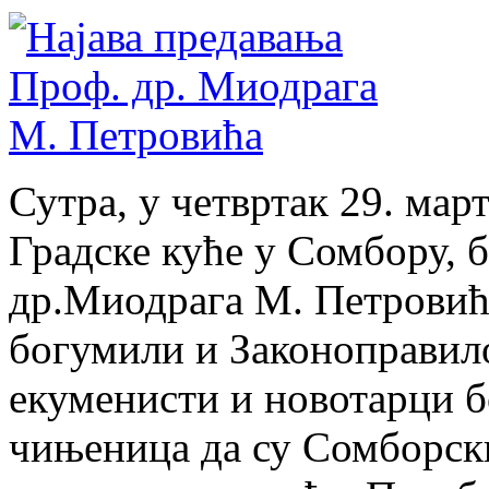
Сутра, у четвртак 29. март
Градске куће у Сомбору, 
др.Миодрага М. Петровића
богумили и Законоправило
екуменисти и новотарци б
чињеница да су Сомборски