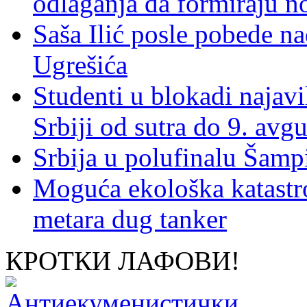
odlaganja da formiraju no
Saša Ilić posle pobede n
Ugrešića
Studenti u blokadi najav
Srbiji od sutra do 9. avgu
Srbija u polufinalu Šamp
Moguća ekološka katastr
metara dug tanker
КРОТКИ ЛАФОВИ!