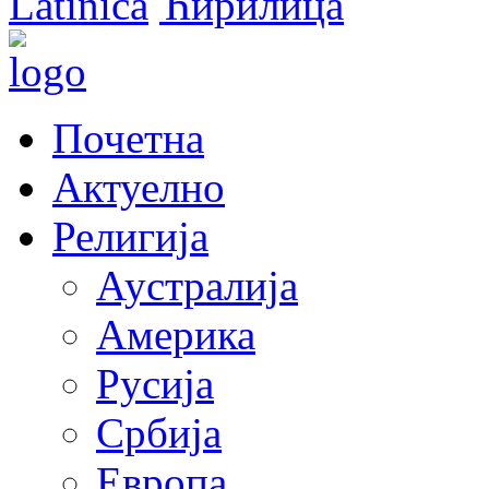
Latinica
Ћирилица
Почетна
Актуелно
Религија
Аустралија
Америка
Русија
Србија
Европа