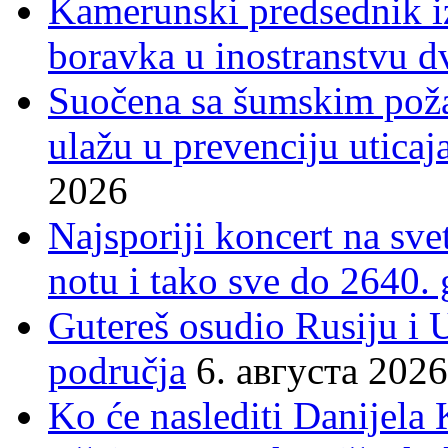
Kamerunski predsednik iz
boravka u inostranstvu d
Suočena sa šumskim poža
ulažu u prevenciju uticaj
2026
Najsporiji koncert na sv
notu i tako sve do 2640.
Gutereš osudio Rusiju i 
područja
6. августа 2026
Ko će naslediti Danijela