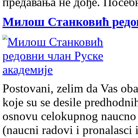
предавања не дође. Посебн
Милош Станковић редов
Postovani, zelim da Vas ob
koje su se desile predhodn
osnovu celokupnog naucno 
(naucni radovi i pronalasci i