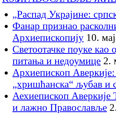
„Распад Украјине: српс
Фанар признао раскол
Архиепископију
10. ма
Светоотачке поуке као 
питања и недоумице
2.
Архиепископ Аверкије:
„хришћанска“ љубав и 
Аехиепископ Аверкије 
и лажно Православље
2