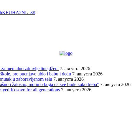
d&v=hKEUHA2NL_8#
!
za mentalno zdravlje tinejdžera
7. августа 2026
škole, pre pucnjave ubio i babu i dedu
7. августа 2026
renutak u zaboravljenom selu
7. августа 2026
trašno i žalosno, molimo boga da sve bude kako treba"
7. августа 2026
rayed Kosovo for all generations
7. августа 2026