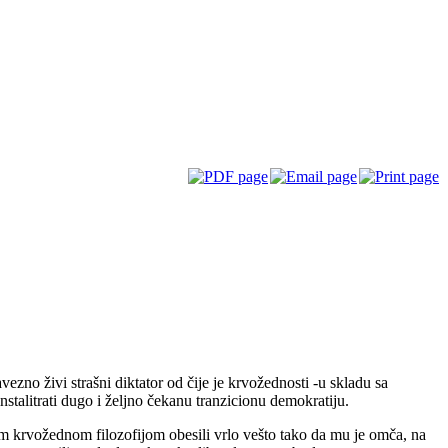
zno živi strašni diktator od čije je krvožednosti -u skladu sa
talitrati dugo i željno čekanu tranzicionu demokratiju.
tom krvožednom filozofijom obesili vrlo vešto tako da mu je omča, na