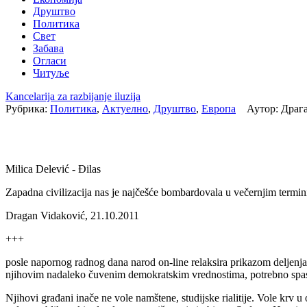
Друштво
Политика
Свет
Забава
Огласи
Читуље
Kancelarija za razbijanje iluzija
Рубрика:
Политика
,
Актуелно
,
Друштво
,
Европа
Аутор: Драга
Milica Delević - Đilas
Zapadna civilizacija nas je najčešće bombardovala u večernjim termi
Dragan Vidaković, 21.10.2011
+++
posle napornog radnog dana narod on-line relaksira prikazom deljenja 
njihovim nadaleko čuvenim demokratskim vrednostima, potrebno spasiti
Njihovi građani inače ne vole namštene, studijske rialitije. Vole krv