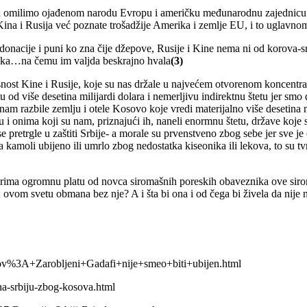
ila omilimo ojađenom narodu Evropu i američku međunarodnu zajednicu 
je Kina i Rusija već poznate trošadžije Amerika i zemlje EU, i to uglav
donacije i puni ko zna čije džepove, Rusije i Kine nema ni od korova-sr
ška…na čemu im valjda beskrajno hvala
(3)
snost Kine i Rusije, koje su nas držale u najvećem otvorenom koncentr
u od više desetina milijardi dolara i nemerljivu indirektnu štetu jer s
nam razbile zemlju i otele Kosovo koje vredi materijalno više desetina 
 onima koji su nam, priznajući ih, naneli enormnu štetu, države koje su
su se pretrgle u zaštiti Srbije- a morale su prvenstveno zbog sebe jer sve 
 a kamoli ubijeno ili umrlo zbog nedostatka kiseonika ili lekova, to su tvr
 prima ogromnu platu od novca siromašnih poreskih obaveznika ove siro
i u ovom svetu obmana bez nje? A i šta bi ona i od čega bi živela da nije
avrov%3A+Zarobljeni+Gadafi+nije+smeo+biti+ubijen.html
-na-srbiju-zbog-kosova.html