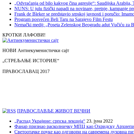
„Odvraćanja od bilo kakvog čina agresije“: Saudijska Arabija,
NUNS: U julu fizički napadi na novinare, pretnje, kampanje pr
Frank de Bleker se predstavio srpskoj javnosti i poručio: Imamo i
Program posvećen Beli Taru na Sarajevo Film Festu
Nemački medij: „Poseta Zelenskog Beogradu adut Vučiću za B
КРОТКИ ЛАФОВИ!
НОВИ Антиекуменистички сајт
„СТРЕЉАЊЕ ИСТОРИЈЕ“
ПРАВОСЛАВАЦ 2017
ПРАВОСЛАВЉЕ ЖИВОТ ВЕЧНИ
„Распад Украјине: српска лекција“
23. јуна 2022
Фанар признао расколничку МПЦ као Охридску Архиепи
Светоотачке поуке као одговори на савремена духовна п