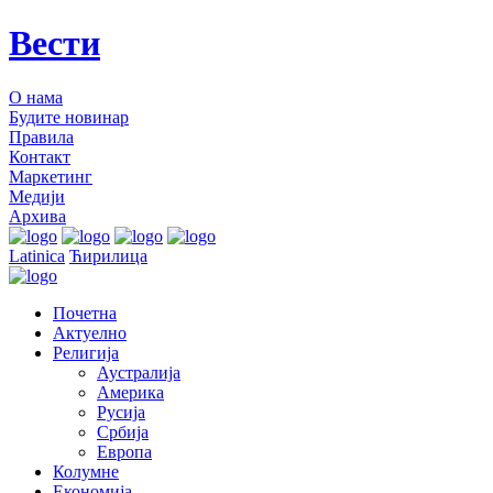
Вести
О нама
Будите новинар
Правила
Контакт
Маркетинг
Медији
Архива
Latinica
Ћирилица
Почетна
Актуелно
Религија
Аустралија
Америка
Русија
Србија
Европа
Колумне
Економија