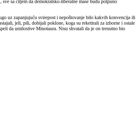
na, sve sa ciljem da demokratsko-liberalne mase budu potpuno
go uz zapanjujuću svirepost i nepoštovanje bilo kakvih konvencija ili
i, jeli, pili, dobijali poklone, koga su reketirali za izborne i ostale
speli da umilostive Minotaura. Nisu shvatali da je on trenutno bio