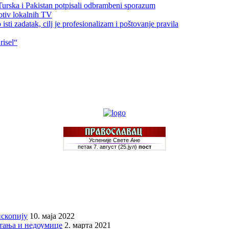
 Turska i Pakistan potpisali odbrambeni sporazum
otiv lokalnih TV
sti zadatak, cilj je profesionalizam i poštovanje pravila
risel“
скопију
10. маја 2022
итања и недоумице
2. марта 2021