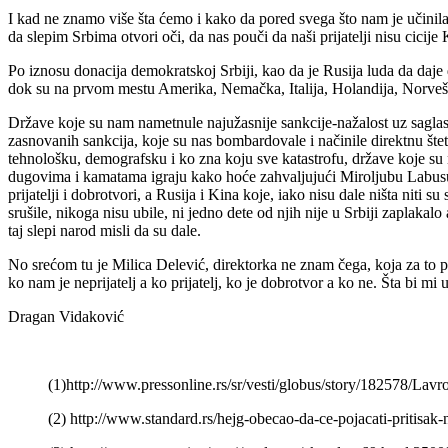
I kad ne znamo više šta ćemo i kako da pored svega što nam je učin
da slepim Srbima otvori oči, da nas pouči da naši prijatelji nisu cici
Po iznosu donacija demokratskoj Srbiji, kao da je Rusija luda da daje 
dok su na prvom mestu Amerika, Nemačka, Italija, Holandija, Norve
Države koje su nam nametnule najužasnije sankcije-nažalost uz sagla
zasnovanih sankcija, koje su nas bombardovale i načinile direktnu štet
tehnološku, demografsku i ko zna koju sve katastrofu, države koje su 
dugovima i kamatama igraju kako hoće zahvaljujući Miroljubu Labusu i
prijatelji i dobrotvori, a Rusija i Kina koje, iako nisu dale ništa niti 
srušile, nikoga nisu ubile, ni jedno dete od njih nije u Srbiji zaplakalo
taj slepi narod misli da su dale.
No srećom tu je Milica Delević, direktorka ne znam čega, koja za to
ko nam je neprijatelj a ko prijatelj, ko je dobrotvor a ko ne. Šta bi m
Dragan Vidaković
(1)http://www.pressonline.rs/sr/vesti/globus/story/182578/L
(2) http://www.standard.rs/hejg-obecao-da-ce-pojacati-pritisak