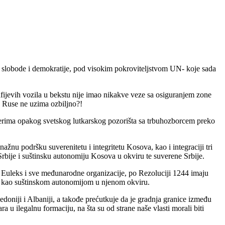
va, slobode i demokratije, pod visokim pokroviteljstvom UN- koje sada
fijevih vozila u bekstu nije imao nikakve veze sa osiguranjem zone
 Ruse ne uzima ozbiljno?!
akterima opakog svetskog lutkarskog pozorišta sa trbuhozborcem preko
žnu podršku suverenitetu i integritetu Kosova, kao i integraciji tri
rbije i suštinsku autonomiju Kosova u okviru te suverene Srbije.
Euleks i sve međunarodne organizacije, po Rezoluciji 1244 imaju
vom kao suštinskom autonomijom u njenom okviru.
oniji i Albaniji, a takođe prećutkuje da je gradnja granice između
u ilegalnu formaciju, na šta su od strane naše vlasti morali biti