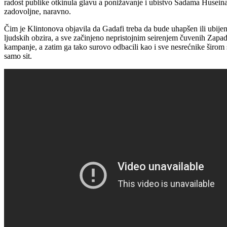
radost publike otkinula glavu a ponižavanje i ubistvo Sadama Huseina
zadovoljne, naravno.
Čim je Klintonova objavila da Gadafi treba da bude uhapšen ili ubije
ljudskih obzira, a sve začinjeno nepristojnim seirenjem čuvenih Zapadn
kampanje, a zatim ga tako surovo odbacili kao i sve nesrećnike širom s
samo sit.