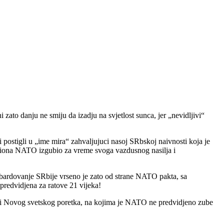
ato danju ne smiju da izadju na svjetlost sunca, jer „nevidljivi“
stigli u „ime mira“ zahvaljujuci nasoj SRbskoj naivnosti koja je
aviona NATO izgubio za vreme svoga vazdusnog nasilja i
ombardovanje SRbije vrseno je zato od strane NATO pakta, sa
predvidjena za ratove 21 vijeka!
riji Novog svetskog poretka, na kojima je NATO ne predvidjeno zube