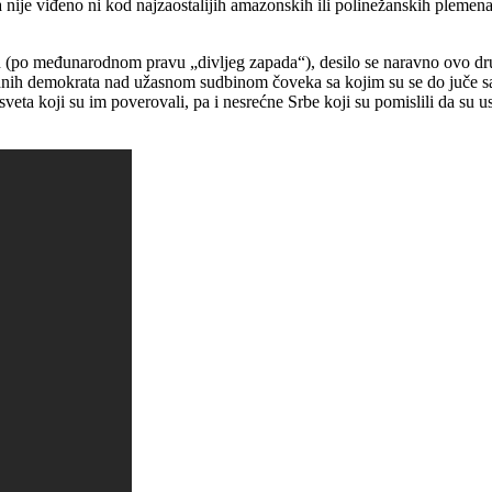
 nije viđeno ni kod najzaostalijih amazonskih ili polinežanskih pleme
n (po međunarodnom pravu „divljeg zapada“), desilo se naravno ovo dru
ih demokrata nad užasnom sudbinom čoveka sa kojim su se do juče sastajal
veta koji su im poverovali, pa i nesrećne Srbe koji su pomislili da su u