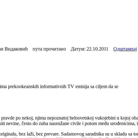
н Видаковић пута прочитано Датум:
22.10.2011
Одштампај
nima prekookeanskih informativnih TV emisija sa ciljem da se
pravde po nekoj, njima nepoznatoj belosvetskoj vukojebini u kojoj obave
 nevine, često do zuba naoružane civile i potom među urođenicima, ins
 u originalu, bez laži, bez prevare. Sadamovog saradnika su u skladu sa 