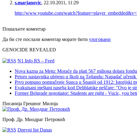
s.marjanovic
,
22.10.2011, 11:29
http://www.youtube.com/watch?feature=player_embedde
Пошаљите коментар
Да би сте послали коментар морате бити
улоговани
GENOCIDE REVEALED
N1 Info RS – Feed
Nova kazna za Metu: Moraće da plati 567 miliona dolara fondu 
Petoro nastavnika ubijeno u školi na Tajlandu: Napadač učenik 
Prvo potpuno pomračenje Sunca u Španiji od 1912: Istorijski t
Evakuisani meštani naselja kod Deliblatske peščare: "Ovo je s
Former Belgrade negotiator: Students are right - Vucic, you bet
Писанија Грешног Милоја
Проф. Др. Миодраг Петровић
Dnevni list Danas