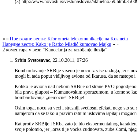
(3) http://www.novosti.rs/vesti/naslovna/aktuelno.69.html:3500
« «
Претходне вести: Kfor ometa telekomunikacije na Kosmetu
Наредне вести: Kako je Ratko Mladić kumovao Majku
» »
2 коментара у вези “Kancelarija za razbijanje iluzija”
Srbin Svetosavac
,
22.10.2011, 07:26
Bombardovanje SRBije vrseno je nocu iz vise razloga, jer sinovi
mogli bi tada poput vidljivog aviona od Ikarusa, da se rastope i
Koliko je aviona nad nebom SRBije od strane PVO pogodjeno i 
bila prava glupost – Kumanovskim sporazumom, u kome se kaze 
bombardovanja „nemocne“ SRBije!
Osim toga, nocu su veci i strasniji svetlosni efekati nego sto
namjerom da se tako u pravim ratnim uslovima ispitaju mogucnos
Rat protiv SRBije i SRba zato je bio ekspermentalnog karakter
svoje polomio, jer „oras ti je vocka cudnovata, zube slomi, nje