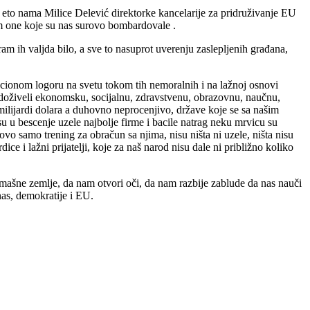
eto nama Milice Delević direktorke kancelarije za pridruživanje EU
nom one koje su nas surovo bombardovale .
am ih valjda bilo, a sve to nasuprot uverenju zaslepljenih građana,
acionom logoru na svetu tokom tih nemoralnih i na lažnoj osnovi
mo doživeli ekonomsku, socijalnu, zdravstvenu, obrazovnu, naučnu,
milijardi dolara a duhovno neprocenjivo, države koje se sa našim
 u bescenje uzele najbolje firme i bacile natrag neku mrvicu su
je ovo samo trening za obračun sa njima, nisu ništa ni uzele, ništa nisu
dice i lažni prijatelji, koje za naš narod nisu dale ni približno koliko
mašne zemlje, da nam otvori oči, da nam razbije zablude da nas nauči
 nas, demokratije i EU.