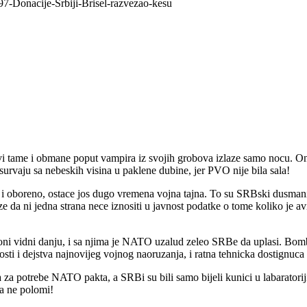
97-Donacije-Srbiji-Brisel-razvezao-kesu
 tame i obmane poput vampira iz svojih grobova izlaze samo nocu. Oni z
 survaju sa nebeskih visina u paklene dubine, jer PVO nije bila sala!
oboreno, ostace jos dugo vremena vojna tajna. To su SRBski dusmani po
da ni jedna strana nece iznositi u javnost podatke o tome koliko je 
 su oni vidni danju, i sa njima je NATO uzalud zeleo SRBe da uplasi. B
ti i dejstva najnovijeg vojnog naoruzanja, i ratna tehnicka dostignuca 
a za potrebe NATO pakta, a SRBi su bili samo bijeli kunici u labarato
ga ne polomi!