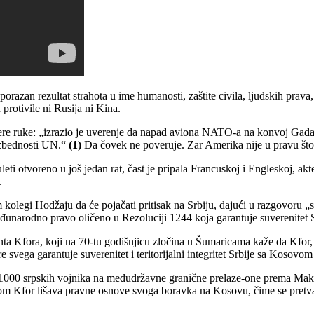
 porazan rezultat strahota u ime humanosti, zaštite civila, ljudskih pra
protivile ni Rusija ni Kina.
 pere ruke: „izrazio je uverenje da napad aviona NATO-a na konvoj Gada
ezbednosti UN.“
(1)
Da čovek ne poveruje. Zar Amerika nije u pravu što
leti otvoreno u još jedan rat, čast je pripala Francuskoj i Engleskoj, 
.
legi Hodžaju da će pojačati pritisak na Srbiju, dajući u razgovoru „sna
đunarodno pravo oličeno u Rezoluciji 1244 koja garantuje suverenitet S
Kfora, koji na 70-tu godišnjicu zločina u Šumaricama kaže da Kfor, 
 svega garantuje suverenitet i teritorijalni integritet Srbije sa Koso
o 1000 srpskih vojnika na međudržavne granične prelaze-one prema Maked
m Kfor lišava pravne osnove svoga boravka na Kosovu, čime se pretvara 