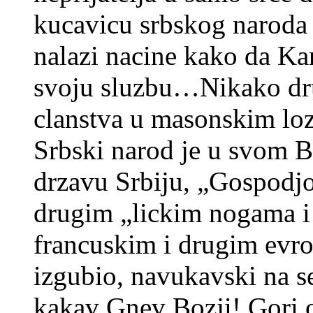
kucavicu srbskog naroda k
nalazi nacine kako da K
svoju sluzbu…Nikako dru
clanstva u masonskim lo
Srbski narod je u svom B
drzavu Srbiju, „Gospod
drugim „lickim nogama i
francuskim i drugim evr
izgubio, navukavski na s
kakav Gnev Bozji! Gori o