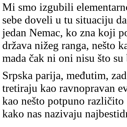
Mi smo izgubili elementar
sebe doveli u tu situaciju d
jedan Nemac, ko zna koji p
država nižeg ranga, nešto ka
mada čak ni oni nisu što su b
Srpska parija, međutim, zad
tretiraju kao ravnopravan e
kao nešto potpuno različit
kako nas nazivaju najbestid