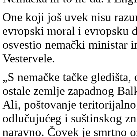
One koji još uvek nisu razum
evropski moral i evropsku 
osvestio nemački ministar 
Vestervele.
„S nemačke tačke gledišta, o
ostale zemlje zapadnog Bal
Ali, poštovanje teritorijalno
odlučujućeg i suštinskog zn
naravno. Čovek je smrtno oz