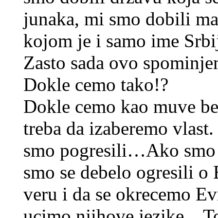
junaka, mi smo dobili ma
kojom je i samo ime Srb
Zasto sada ovo spominjem
Dokle cemo tako!?
Dokle cemo kao muve be
treba da izaberemo vlast.
smo pogresili…Ako smo d
smo se debelo ogresili o
veru i da se okrecemo E
ucimo njihove jezike…To 