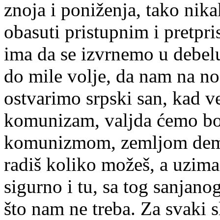
znoja i poniženja, tako nik
obasuti pristupnim i pretp
ima da se izvrnemo u debel
do mile volje, da nam na n
ostvarimo srpski san, kad 
komunizam, valjda ćemo bol
komunizmom, zemljom dembe
radiš koliko možeš, a uzima
sigurno i tu, sa tog sanjano
što nam ne treba. Za svaki s