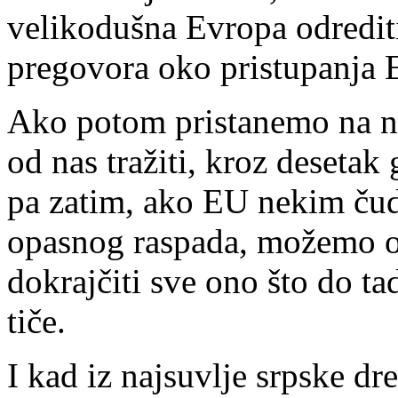
velikodušna Evropa odredit
pregovora oko pristupanja E
Ako potom pristanemo na ne
od nas tražiti, kroz desetak
pa zatim, ako EU nekim ču
opasnog raspada, možemo o
dokrajčiti sve ono što do ta
tiče.
I kad iz najsuvlje srpske dr