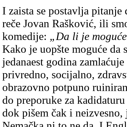
I zaista se postavlja pitanj
reče Jovan Rašković, ili sm
komedije:
„Da li je moguće
Kako je uopšte moguće da s
jedanaest godina zamlaćuje 
privredno, socijalno, zdrav
obrazovno potpuno ruinirani
do preporuke za kadidaturu 
dok pišem čak i neizvesno, 
Nemačka ni to ne da. I Eng