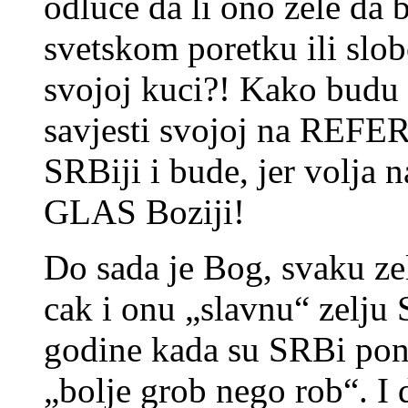
odluce da li ono zele da
svetskom poretku ili slob
svojoj kuci?! Kako budu 
savjesti svojoj na REF
SRBiji i bude, jer volja n
GLAS Boziji!
Do sada je Bog, svaku ze
cak i onu „slavnu“ zelj
godine kada su SRBi pon
„bolje grob nego rob“. I 