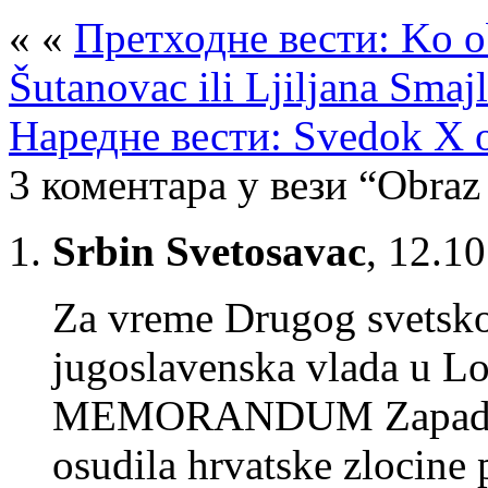
« «
Претходне вести: Ko o
Šutanovac ili Ljiljana Smaj
Наредне вести: Svedok X o
3 коментара у вези “Obraz
Srbin Svetosavac
,
12.10
Za vreme Drugog svetskog
jugoslavenska vlada u Lo
MEMORANDUM Zapadnim
osudila hrvatske zlocin