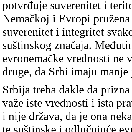
potvrđuje suverenitet i terito
Nemačkoj i Evropi pružena š
suverenitet i integritet sva
suštinskog značaja. Međutim
evronemačke vrednosti ne va
druge, da Srbi imaju manje 
Srbija treba dakle da prizna
važe iste vrednosti i ista p
i nije država, da je ona nek
te suštinske i odlučujuće ev