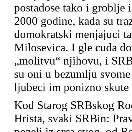
postadose tako i groblje i
2000 godine, kada su traz
domokratski menjajuci t
Milosevica. I gle cuda d
„molitvu“ njihovu, i SR
su oni u bezumlju svome 
ljubeci im ponizno skute i
Kod Starog SRBskog Rod
Hrista, svaki SRBin: Pra
pozeli iz srca svog, od B