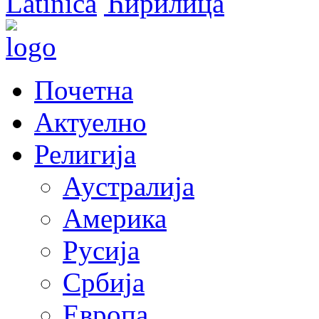
Latinica
Ћирилица
Почетна
Актуелно
Религија
Аустралија
Америка
Русија
Србија
Европа