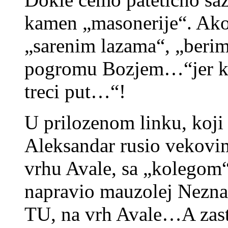
kamen „masonerije“. Ako
„sarenim lazama“, „berim
pogromu Bozjem…“jer kad
treci put…“!
U prilozenom linku, koji 
Aleksandar rusio vekovim
vrhu Avale, sa „kolegom
napravio mauzolej Nezna
TU, na vrh Avale…A zast