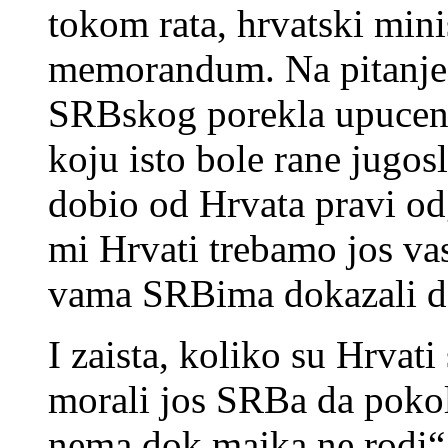
tokom rata, hrvatski minis
memorandum. Na pitanje 
SRBskog porekla upucen
koju isto bole rane jugo
dobio od Hrvata pravi od
mi Hrvati trebamo jos va
vama SRBima dokazali d
I zaista, koliko su Hrva
morali jos SRBa da pokol
nema dok majka ne rodi“