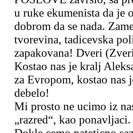
u ruke ekumenista da je 
dobrom da se nada. Zame
tvorevina, tadicevska pol
zapakovana! Dveri (Zveri
Kostao nas je kralj Alek
za Evropom, kostao nas je
debelo!
Mi prosto ne ucimo iz nas
„razred“, kao ponavljaci.
Dokle cemo pateticno sazal