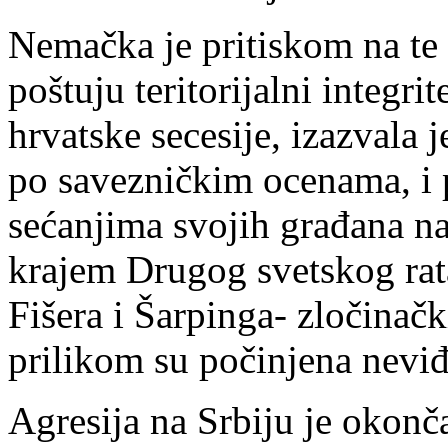
Nemačka je pritiskom na te
poštuju teritorijalni integri
hrvatske secesije, izazvala 
po savezničkim ocenama, i 
sećanjima svojih građana 
krajem Drugog svetskog ra
Fišera i Šarpinga- zločina
prilikom su počinjena neviđ
Agresija na Srbiju je okon