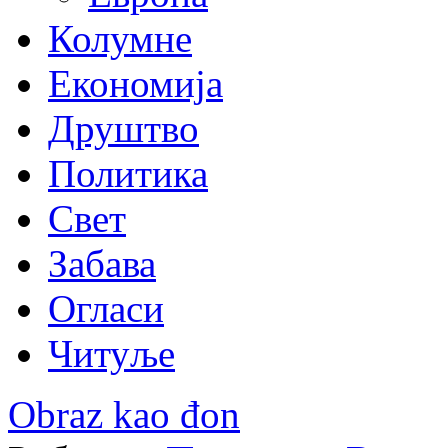
Колумне
Економија
Друштво
Политика
Свет
Забава
Огласи
Читуље
Obraz kao đon