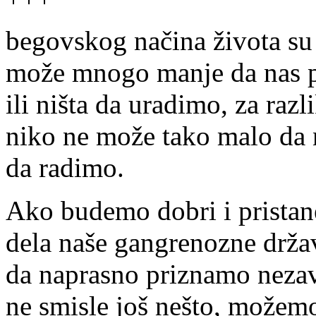
begovskog načina života su
može mnogo manje da nas p
ili ništa da uradimo, za raz
niko ne može tako malo da 
da radimo.
Ako budemo dobri i prista
dela naše gangrenozne drža
da naprasno priznamo nezav
ne smisle još nešto, možem