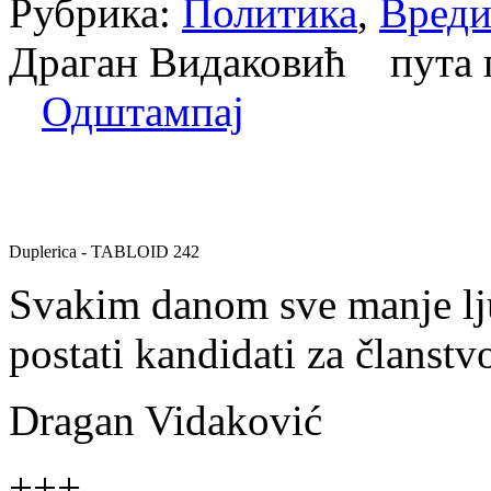
Рубрика:
Политика
,
Вреди
Драган Видаковић пута
Одштампај
Duplerica - TABLOID 242
Svakim danom sve manje ljud
postati kandidati za članstvo
Dragan Vidaković
+++