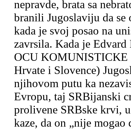
nepravde, brata sa nebra
branili Jugoslaviju da se
kada je svoj posao na un
zavrsila. Kada je Edvard
OCU KOMUNISTICKE SRBI
Hrvate i Slovence) Jugos
njihovom putu ka nezavis
Evropu, taj SRBijanski c
prolivene SRBske krvi, 
kaze, da on „nije mogao 