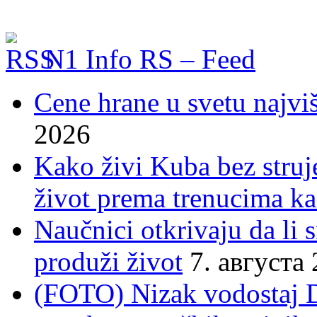
N1 Info RS – Feed
Cene hrane u svetu najviš
2026
Kako živi Kuba bez struje
život prema trenucima ka
Naučnici otkrivaju da li
produži život
7. августа
(FOTO) Nizak vodostaj 