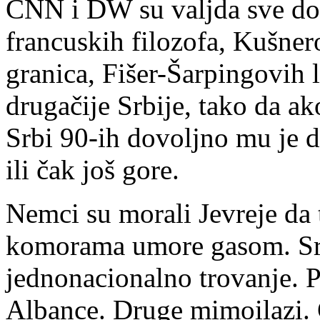
CNN i DW su valjda sve dovo
francuskih filozofa, Kušner
granica, Fišer-Šarpingovih l
drugačije Srbije, tako da ak
Srbi 90-ih dovoljno mu je da
ili čak još gore.
Nemci su morali Jevreje da t
komorama umore gasom. Srbi
jednonacionalno trovanje. P
Albance. Druge mimoilazi.