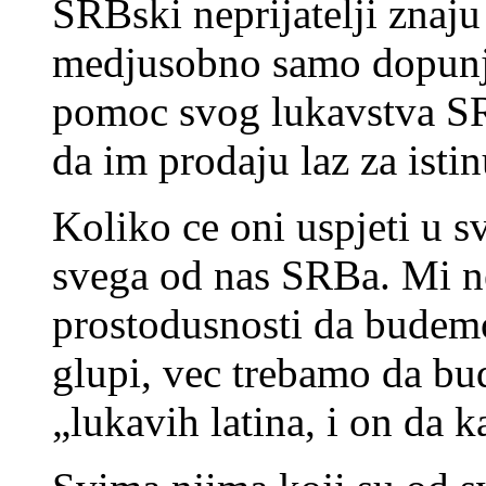
SRBski neprijatelji znaju
medjusobno samo dopunju
pomoc svog lukavstva S
da im prodaju laz za istin
Koliko ce oni uspjeti u sv
svega od nas SRBa. Mi n
prostodusnosti da budemo
glupi, vec trebamo da bu
„lukavih latina, i on da 