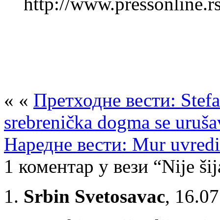
http://www.pressonline
« «
Претходне вести: Stefa
srebrenička dogma se uruša
Наредне вести: Mur uvredio
1 коментар у вези “Nije šij
Srbin Svetosavac
,
16.07