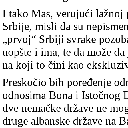
I tako Mas, verujući lažnoj
Srbije, misli da su nepisme
„prvoj“ Srbiji svrake pozo
uopšte i ima, te da može da
na koji to čini kao ekskluzi
Preskočio bih poređenje odn
odnosima Bona i Istočnog Be
dve nemačke države ne mogu
druge albanske države na 