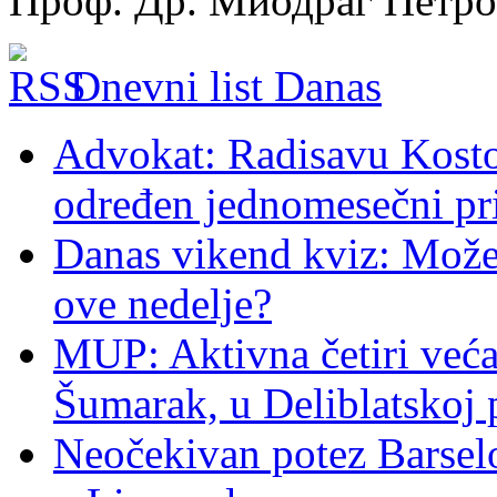
Проф. Др. Миодраг Петр
Dnevni list Danas
Advokat: Radisavu Kosto
određen jednomesečni pr
Danas vikend kviz: Možet
ove nedelje?
MUP: Aktivna četiri veća
Šumarak, u Deliblatskoj 
Neočekivan potez Barsel