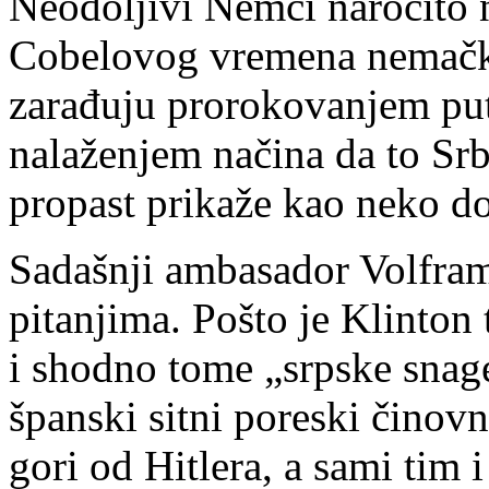
Neodoljivi Nemci naročito 
Cobelovog vremena nemački
zarađuju prorokovanjem put
nalaženjem načina da to Srb
propast prikaže kao neko d
Sadašnji ambasador Volfram
pitanjima. Pošto je Klinton 
i shodno tome „srpske snage
španski sitni poreski činovn
gori od Hitlera, a sami tim 