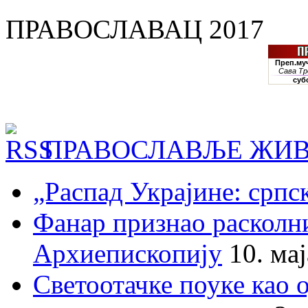
ПРАВОСЛАВАЦ 2017
ПРАВОСЛАВЉЕ ЖИВ
„Распад Украјине: српс
Фанар признао раскол
Архиепископију
10. ма
Светоотачке поуке као 