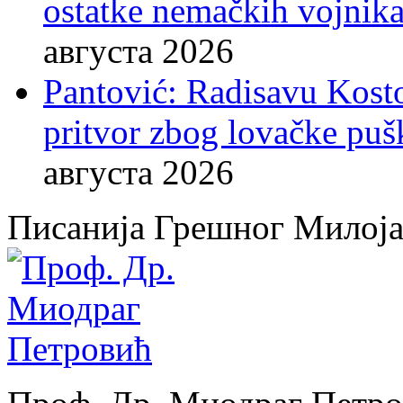
ostatke nemačkih vojnika
августа 2026
Pantović: Radisavu Kost
pritvor zbog lovačke puš
августа 2026
Писанија Грешног Милој