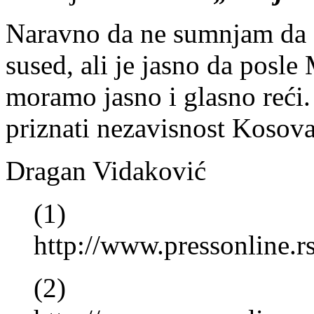
Naravno da ne sumnjam da 
sused, ali je jasno da posl
moramo jasno i glasno reći
priznati nezavisnost Kosova
Dragan Vidaković
(1)
http://www.pressonline
(2)