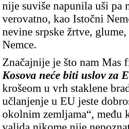
nije suviše napunila uši pa 
verovatno, kao Istočni Nemc
nevine srpske žrtve, glume
Nemce.
Značajnije je što nam Mas 
Kosova neće biti uslov za 
krošeom u vrh staklene bra
učlanjenje u EU jeste dobro
okolnim zemljama“, među k
valjda nikome nije nepoznat