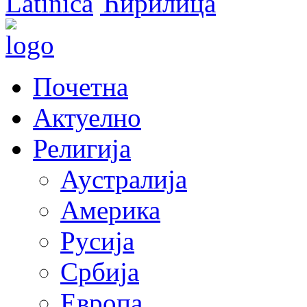
Latinica
Ћирилица
Почетна
Актуелно
Религија
Аустралија
Америка
Русија
Србија
Европа