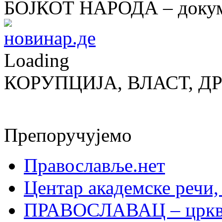
БОЈКОТ НАРОДА – докум
Loading
КОРУПЦИЈА, ВЛАСТ, Д
Препоручујемо
Православље.нет
Центар академске речи
ПРАВОСЛАВАЦ – црквен