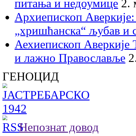
питања и недоумице
2.
Архиепископ Аверкије:
„хришћанска“ љубав и 
Аехиепископ Аверкије 
и лажно Православље
2
ГЕНОЦИД
Непознат довод