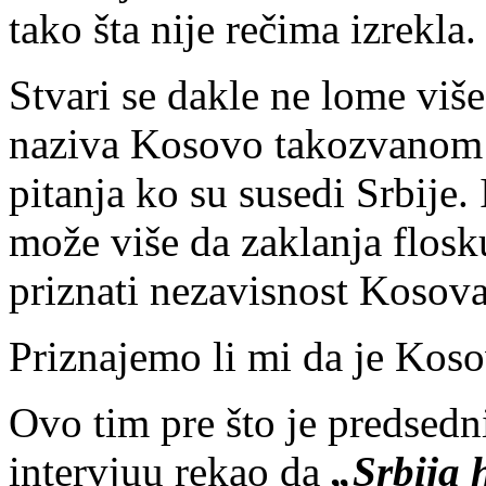
tako šta nije rečima izrekla.
Stvari se dakle ne lome više
naziva Kosovo takozvanom 
pitanja ko su susedi Srbije. 
može više da zaklanja flos
priznati nezavisnost Kosova
Priznajemo li mi da je Koso
Ovo tim pre što je predsed
intervjuu rekao da
„Srbija 