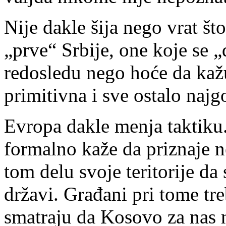
Nije dakle šija nego vrat št
„prve“ Srbije, one koje se „
redosledu nego hoće da kažu
primitivna i sve ostalo najg
Evropa dakle menja taktiku
formalno kaže da priznaje 
tom delu svoje teritorije d
državi. Građani pri tome treb
smatraju da Kosovo za nas n