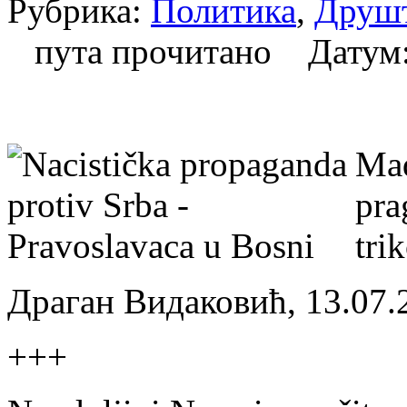
Рубрика:
Политика
,
Друш
пута прочитано Датум
Mađ
pra
tri
Драган Видаковић, 13.07.
+++