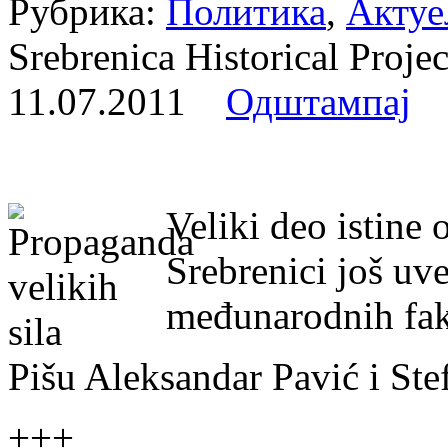
Рубрика:
Политика
,
Актуе
Srebrenica Historical Pr
11.07.2011
Одштампај
Veliki deo istine
Srebrenici još uve
međunarodnih fakt
Pišu Aleksandar Pavić i Ste
+++