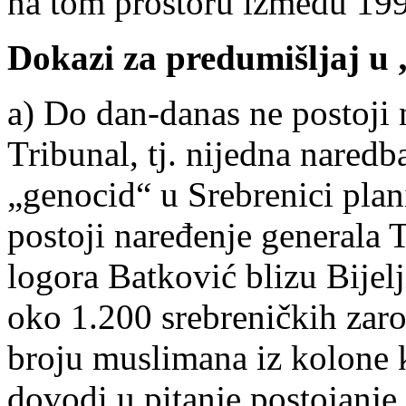
na tom prostoru između 199
Dokazi za predumišljaj u
a) Do dan-danas ne postoji 
Tribunal, tj. nijedna naredb
„genocid“ u Srebrenici plani
postoji naređenje generala
logora Batković blizu Bijel
oko 1.200 srebreničkih zaro
broju muslimana iz kolone k
dovodi u pitanje postojanj