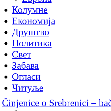
Колумне
Економија
Друштво
Политика
Свет
Забава
Огласи
Читуље
Činjenice o Srebrenici – ba