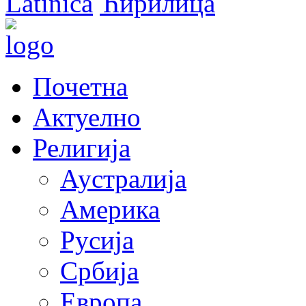
Latinica
Ћирилица
Почетна
Актуелно
Религија
Аустралија
Америка
Русија
Србија
Европа