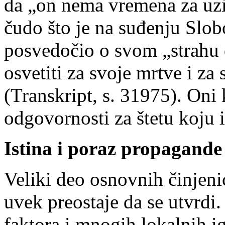
da „on nema vremena za uzi
čudo što je na suđenju Slo
posvedočio o svom „strahu d
osvetiti za svoje mrtve i za 
(Transkript, s. 31975). Oni
odgovornosti za štetu koju 
Istina i poraz propagande
Veliki deo osnovnih činjeni
uvek preostaje da se utvrdi
faktora i mnogih lokalnih ig