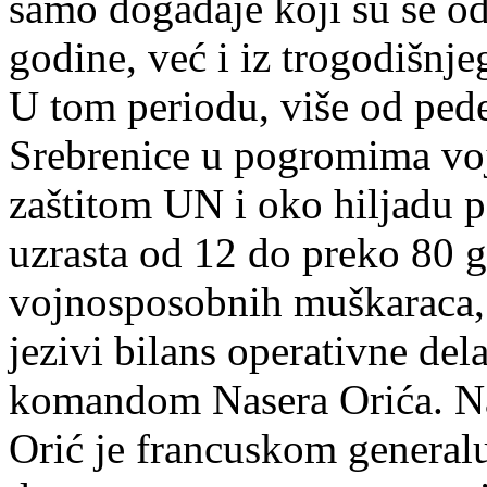
samo događaje koji su se odi
godine, već i iz trogodišnje
U tom periodu, više od pede
Srebrenice u pogromima voj
zaštitom UN i oko hiljadu p
uzrasta od 12 do preko 80 
vojnosposobnih muškaraca, 
jezivi bilans operativne de
komandom Nasera Orića. Na
Orić je francuskom generalu