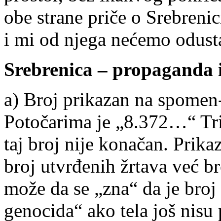
obe strane priče o Srebreni
i mi od njega nećemo odusta
Srebrenica – propaganda i
a) Broj prikazan na spomen
Potočarima je „8.372…“ Tri 
taj broj nije konačan. Prika
broj utvrđenih žrtava već b
može da se „zna“ da je broj 
genocida“ ako tela još nisu