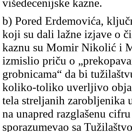
višedecenijske kazne.
b) Pored Erdemovića, ključn
koji su dali lažne izjave o 
kaznu su Momir Nikolić i M
izmislio priču o „prekopav
grobnicama“ da bi tužilašt
koliko-toliko uverljivo obja
tela streljanih zarobljenika
na unapred razglašenu cifru
sporazumevao sa Tužilaštvo