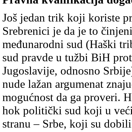
Još jedan trik koji koriste 
Srebrenici je da je to činje
međunarodni sud (Haški tri
sud pravde u tužbi BiH pro
Jugoslavije, odnosno Srbije
nude lažan argumenat znaju
mogućnost da ga proveri. Ha
hok politički sud koji u ve
stranu – Srbe, koji su dobi