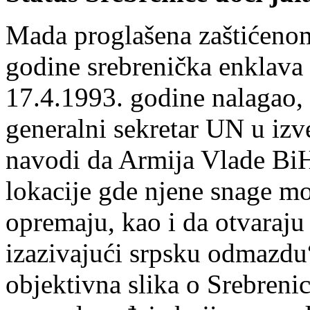
Mada proglašena zaštićeno
godine srebrenička enklava 
17.4.1993. godine nalagao, 
generalni sekretar UN u izv
navodi da Armija Vlade BiH
lokacije gde njene snage m
opremaju, kao i da otvaraju 
izazivajući srpsku odmazdu“
objektivna slika o Srebrenic