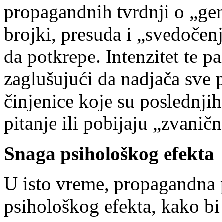
propagandnih tvrdnji o „ge
brojki, presuda i „svedočen
da potkrepe. Intenzitet te p
zaglušujući da nadjača sve 
činjenice koje su poslednjih
pitanje ili pobijaju „zvanič
Snaga psihološkog efekta
U isto vreme, propagandna p
psihološkog efekta, kako bi 