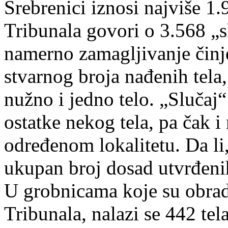
Srebrenici iznosi najviše 1
Tribunala govori o 3.568 „s
namerno zamagljivanje činj
stvarnog broja nađenih tela,
nužno i jedno telo. „Slučaj
ostatke nekog tela, pa čak 
određenom lokalitetu. Da li
ukupan broj dosad utvrđeni
U grobnicama koje su obradi
Tribunala, nalazi se 442 tel