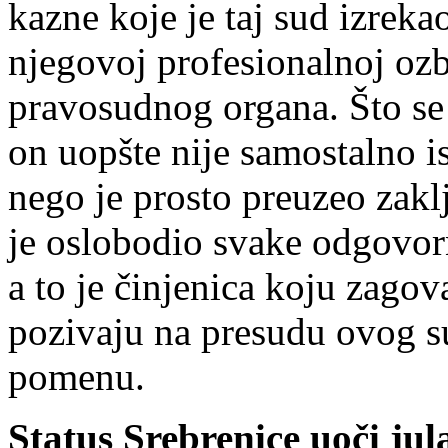
kazne koje je taj sud izrek
njegovoj profesionalnoj ozbi
pravosudnog organa. Što se
on uopšte nije samostalno i
nego je prosto preuzeo zaklj
je oslobodio svake odgovorn
a to je činjenica koju zagov
pozivaju na presudu ovog s
pomenu.
Status Srebrenice uoči jul