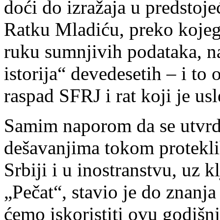
doći do izražaja u predsto
Ratku Mladiću, preko kojeg
ruku sumnjivih podataka, na
istorija“ devedesetih – i to 
raspad SFRJ i rat koji je usl
Samim naporom da se utvrdi 
dešavanjima tokom proteklih
Srbiji i u inostranstvu, uz 
„Pečat“, stavio je do znanja
ćemo iskoristiti ovu godišn