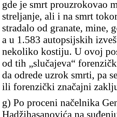
gde je smrt prouzrokovao m
streljanje, ali i na smrt to
stradalo od granate, mine, ge
a u 1.583 autopsijskih izvešt
nekoliko kostiju. U ovoj po
od tih „slučajeva“ forenzičk
da odrede uzrok smrti, pa s
ili forenzički značajni zakl
g) Po proceni načelnika Ge
Hadžihasanovića na suđenju 