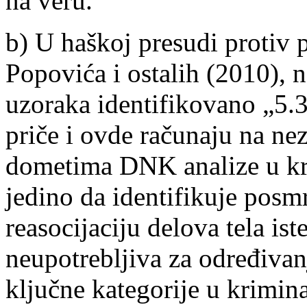
na veru.
b) U haškoj presudi protiv
Popovića i ostalih (2010),
uzoraka identifikovano „5.
priče i ovde računaju na nez
dometima DNK analize u kri
jedino da identifikuje posm
reasocijaciju delova tela is
neupotrebljiva za određivan
ključne kategorije u krimina