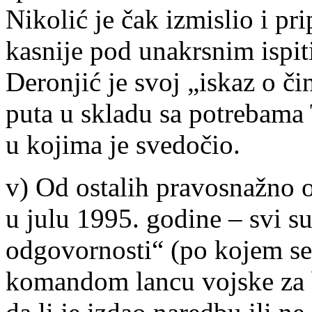
Nikolić je čak izmislio i pri
kasnije pod unakrsnim ispit
Deronjić je svoj „iskaz o 
puta u skladu sa potrebama
u kojima je svedočio.
v) Od ostalih pravosnažno o
u julu 1995. godine – svi 
odgovornosti“ (po kojem se
komandom lancu vojske za bi