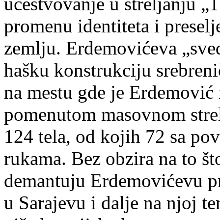
učestvovanje u streljanju „
promenu identiteta i prese
zemlju. Erdemovićeva „sved
hašku konstrukciju srebreni
na mestu gde je Erdemović
pomenutom masovnom strelj
124 tela, od kojih 72 sa po
rukama. Bez obzira na to št
demantuju Erdemovićevu pr
u Sarajevu i dalje na njoj te