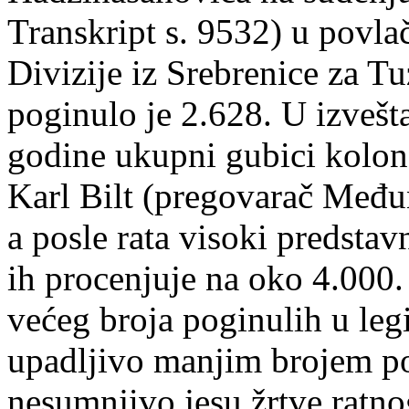
Transkript s. 9532) u povla
Divizije iz Srebrenice za T
poginulo je 2.628. U izvešt
godine ukupni gubici kolon
Karl Bilt (pregovarač Među
a posle rata visoki predst
ih procenjuje na oko 4.000
većeg broja poginulih u le
upadljivo manjim brojem po
nesumnjivo jesu žrtve ratnog