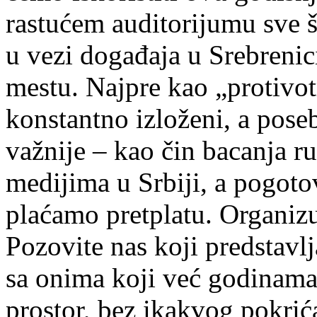
rastućem auditorijumu sve š
u vezi događaja u Srebrenic
mestu. Najpre kao „protivo
konstantno izloženi, a pose
važnije – kao čin bacanja 
medijima u Srbiji, a pogot
plaćamo pretplatu. Organizu
Pozovite nas koji predstavl
sa onima koji već godinama
prostor, bez ikakvog pokri