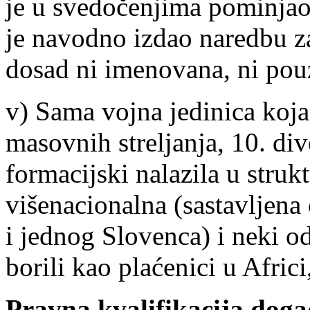
je u svedočenjima pominjao
je navodno izdao naredbu za 
dosad ni imenovana, ni pou
v) Sama vojna jedinica koja
masovnih streljanja, 10. div
formacijski nalazila u struk
višenacionalna (sastavljena
i jednog Slovenca) i neki od
borili kao plaćenici u Afr
Pravna kvalifikacija dog