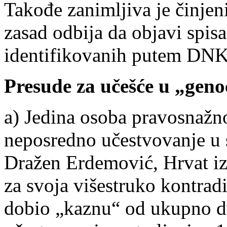
Takođe zanimljiva je činjen
zasad odbija da objavi spis
identifikovanih putem DNK 
Presude za učešće u „geno
a) Jedina osoba pravosnažn
neposredno učestvovanje u s
Dražen Erdemović, Hrvat iz
za svoja višestruko kontrad
dobio „kaznu“ od ukupno d