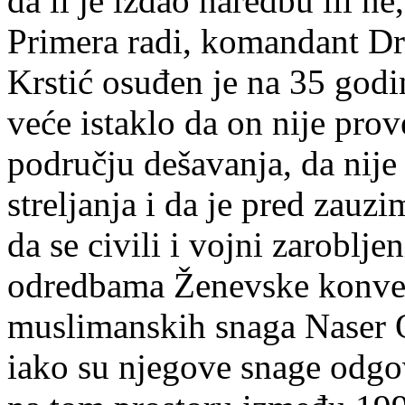
da li je izdao naredbu ili ne
Primera radi, komandant Dr
Krstić osuđen je na 35 godi
veće istaklo da on nije prov
području dešavanja, da nij
streljanja i da je pred zauz
da se civili i vojni zarobljen
odredbama Ženevske konven
muslimanskih snaga Naser O
iako su njegove snage odgov