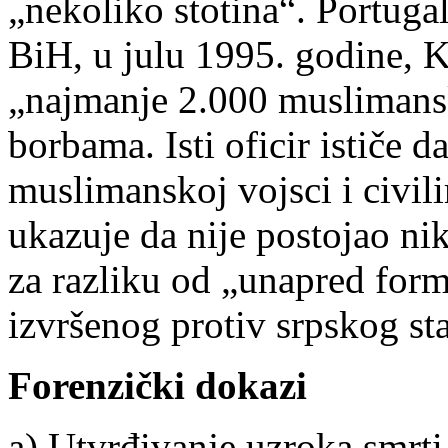
„nekoliko stotina“. Portuga
BiH, u julu 1995. godine, K
„najmanje 2.000 muslimansk
borbama. Isti oficir ističe d
muslimanskoj vojsci i civil
ukazuje da nije postojao ni
za razliku od „unapred for
izvršenog protiv srpskog st
Forenzički dokazi
a) Utvrđivanje uzroka smrti