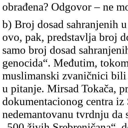
obrađena? Odgovor – ne m
b) Broj dosad sahranjenih u
ovo, pak, predstavlja broj d
samo broj dosad sahranjenih 
genocida“. Međutim, tokom 
muslimanski zvaničnici bili
u pitanje. Mirsad Tokača, p
dokumentacionog centra iz 
nedemantovanu tvrdnju da s
„500 živih Srebreničana“, d