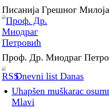
Писанија Грешног Милој
Проф. Др. Миодраг Петр
Dnevni list Danas
Uhapšen muškarac osumnj
Mlavi