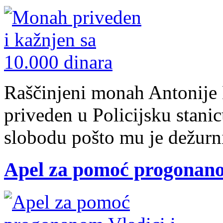
Raščinjeni monah Antonije 
priveden u Policijsku stanic
slobodu pošto mu je dežurni
Apel za pomoć progonano