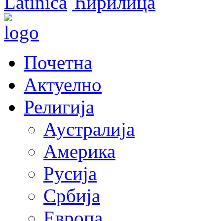
Latinica
Ћирилица
Почетна
Актуелно
Религија
Аустралија
Америка
Русија
Србија
Европа