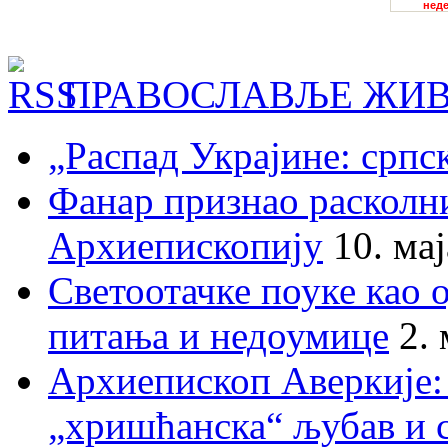
ПРАВОСЛАВЉЕ ЖИВ
„Распад Украјине: српс
Фанар признао раскол
Архиепископију
10. ма
Светоотачке поуке као 
питања и недоумице
2.
Архиепископ Аверкије:
„хришћанска“ љубав и 