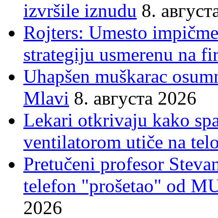
izvršile iznudu
8. август
Rojters: Umesto impičmen
strategiju usmerenu na f
Uhapšen muškarac osumnj
Mlavi
8. августа 2026
Lekari otkrivaju kako sp
ventilatorom utiče na telo
Pretučeni profesor Stevan
telefon "prošetao" od M
2026