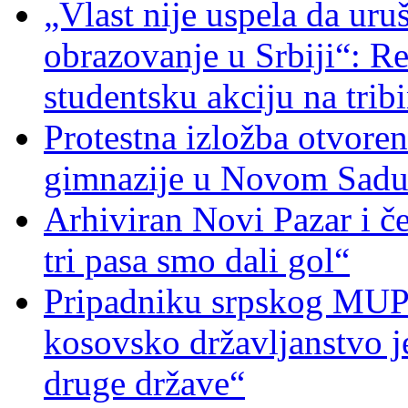
„Vlast nije uspela da uru
obrazovanje u Srbiji“: R
studentsku akciju na trib
Protestna izložba otvoren
gimnazije u Novom Sad
Arhiviran Novi Pazar i če
tri pasa smo dali gol“
Pripadniku srpskog MUP-
kosovsko državljanstvo je
druge države“