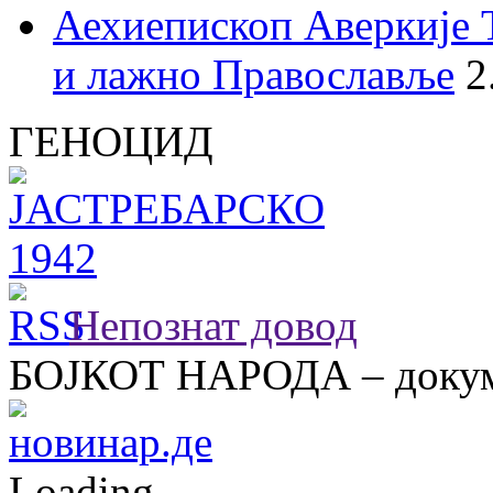
Аехиепископ Аверкије 
и лажно Православље
2
ГЕНОЦИД
Непознат довод
БОЈКОТ НАРОДА – докум
Loading