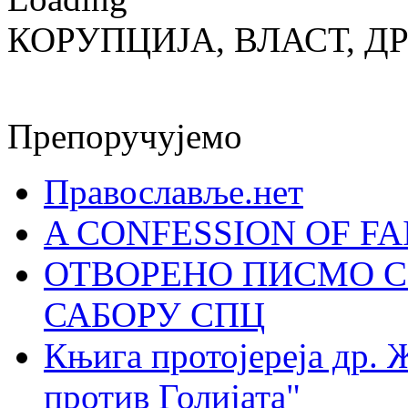
КОРУПЦИЈА, ВЛАСТ, Д
Препоручујемо
Православље.нет
A CONFESSION OF FAI
ОТВОРЕНО ПИСМО С
САБОРУ СПЦ
Књига протојереја др. 
против Голијата"